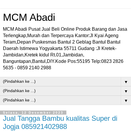
MCM Abadi
MCM Abadi Pusat Jual Beli Online Produk Barang dan Jasa
Terlengkap,Murah dan Terpercaya Kantor:Jl Kyai Ageng
Teram,Depan Puskesmas Bantul 2 Geblag Bantul Bantul
Daerah Istimewa Yogyakarta 55711 Gudang :Jl Kretek-
Jambidan,Kretek kidul Rt.01,Jambidan,
Banguntapan,Bantul,DIY.Kode Pos:55195 Telp:0823 2826
5635 - 0859 2140 2988
▼
▼
▼
Selasa, 12 Desember 2023
Jual Tangga Bambu kualitas Super di
Jogja 085921402988