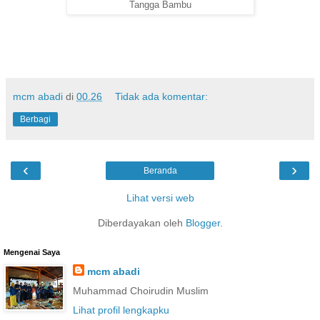
Tangga Bambu
mcm abadi
di
00.26
Tidak ada komentar:
Berbagi
‹
›
Beranda
Lihat versi web
Diberdayakan oleh
Blogger
.
Mengenai Saya
mcm abadi
Muhammad Choirudin Muslim
Lihat profil lengkapku