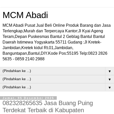
MCM Abadi
MCM Abadi Pusat Jual Beli Online Produk Barang dan Jasa
Terlengkap,Murah dan Terpercaya Kantor:Jl Kyai Ageng
Teram,Depan Puskesmas Bantul 2 Geblag Bantul Bantul
Daerah Istimewa Yogyakarta 55711 Gudang :Jl Kretek-
Jambidan,Kretek kidul Rt.01,Jambidan,
Banguntapan,Bantul,DIY.Kode Pos:55195 Telp:0823 2826
5635 - 0859 2140 2988
▼
▼
▼
Jumat, 05 Desember 2025
082328265635 Jasa Buang Puing
Terdekat Terbaik di Kabupaten