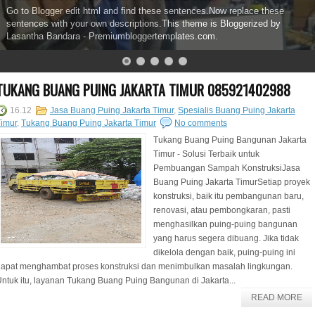
Go to Blogger edit html and find these sentences.Now replace these
sentences with your own descriptions.This theme is Bloggerized by
Lasantha Bandara - Premiumbloggertemplates.com.
TUKANG BUANG PUING JAKARTA TIMUR 085921402988
16.12
Jasa Buang Puing Jakarta Timur
,
Spesialis Buang Puing Jakarta
imur
,
Tukang Buang Puing Jakarta Timur
No comments
Tukang Buang Puing Bangunan Jakarta
Timur - Solusi Terbaik untuk
Pembuangan Sampah KonstruksiJasa
Buang Puing Jakarta TimurSetiap proyek
konstruksi, baik itu pembangunan baru,
renovasi, atau pembongkaran, pasti
menghasilkan puing-puing bangunan
yang harus segera dibuang. Jika tidak
dikelola dengan baik, puing-puing ini
dapat menghambat proses konstruksi dan menimbulkan masalah lingkungan.
ntuk itu, layanan Tukang Buang Puing Bangunan di Jakarta...
READ MORE