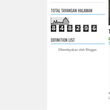
TOTAL TAYANGAN HALAMAN
1
2
3
4
5
8
4
8
2
9
6
DEFINITION LIST
T
Diberdayakan oleh
Blogger
.
U