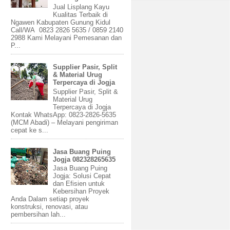
Jual Lisplang Kayu
Kualitas Terbaik di
Ngawen Kabupaten Gunung Kidul
Call/WA 0823 2826 5635 / 0859 2140
2988 Kami Melayani Pemesanan dan
P...
Supplier Pasir, Split
& Material Urug
Terpercaya di Jogja
Supplier Pasir, Split &
Material Urug
Terpercaya di Jogja
Kontak WhatsApp: 0823-2826-5635
(MCM Abadi) – Melayani pengiriman
cepat ke s...
Jasa Buang Puing
Jogja 082328265635
Jasa Buang Puing
Jogja: Solusi Cepat
dan Efisien untuk
Kebersihan Proyek
Anda Dalam setiap proyek
konstruksi, renovasi, atau
pembersihan lah...