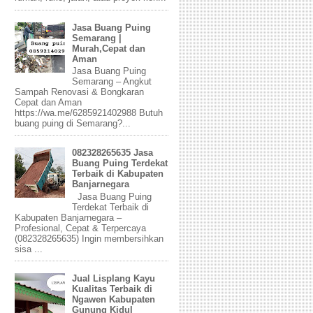
Jasa Buang Puing
Semarang |
Murah,Cepat dan
Aman
Jasa Buang Puing
Semarang – Angkut
Sampah Renovasi & Bongkaran
Cepat dan Aman
https://wa.me/6285921402988 Butuh
buang puing di Semarang?...
082328265635 Jasa
Buang Puing Terdekat
Terbaik di Kabupaten
Banjarnegara
Jasa Buang Puing
Terdekat Terbaik di
Kabupaten Banjarnegara –
Profesional, Cepat & Terpercaya
(082328265635) Ingin membersihkan
sisa ...
Jual Lisplang Kayu
Kualitas Terbaik di
Ngawen Kabupaten
Gunung Kidul