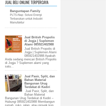
JUAL BELI ONLINE TERPERCAYA
Banguntapan Family
PLTS Atap: Solusi Energi
Terbarukan untuk Industri
Manufaktur
Jual British Propolis
di Jogja | Suplemen
Alami 085921402988
Jual British Propolis di
Jogja | Suplemen Alami
085921402988 Apakah
Anda sedang mencari British Propolis
di Jogja ? Suplemen alami yang
satu...
Jual Pasir, Split, dan
Bahan Material
Bangunan Urug
Terdekat di Kediri
Jual Pasir, Split, dan
Bahan Material
Bangunan Urug Terdekat di Kediri –
Hubungi 085921402988 Membangun
rumah, ruko, jalan, atau proyek kon...