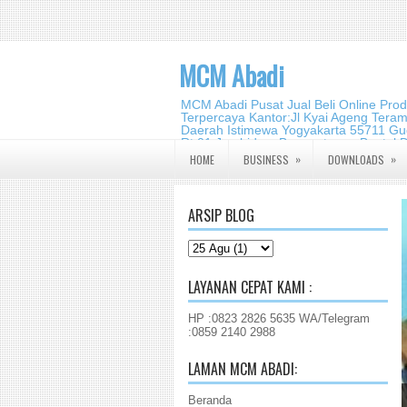
MCM Abadi
MCM Abadi Pusat Jual Beli Online Pro
Terpercaya Kantor:Jl Kyai Ageng Tera
Daerah Istimewa Yogyakarta 55711 Gud
Rt.01,Jambidan, Banguntapan,Bantul,
2140 2988
»
»
HOME
BUSINESS
DOWNLOADS
ARSIP BLOG
LAYANAN CEPAT KAMI :
HP :0823 2826 5635 WA/Telegram
:0859 2140 2988
LAMAN MCM ABADI:
Beranda