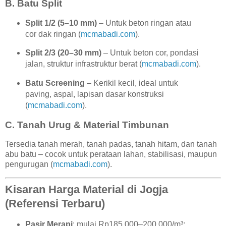
B. Batu Split
Split 1/2 (5–10 mm)
– Untuk beton ringan atau
cor dak ringan (
mcmabadi.com
).
Split 2/3 (20–30 mm)
– Untuk beton cor, pondasi
jalan, struktur infrastruktur berat (
mcmabadi.com
).
Batu Screening
– Kerikil kecil, ideal untuk
paving, aspal, lapisan dasar konstruksi
(
mcmabadi.com
).
C. Tanah Urug & Material Timbunan
Tersedia tanah merah, tanah padas, tanah hitam, dan tanah
abu batu – cocok untuk perataan lahan, stabilisasi, maupun
pengurugan (
mcmabadi.com
).
Kisaran Harga Material di Jogja
(Referensi Terbaru)
Pasir Merapi
: mulai Rp185.000–200.000/m³;