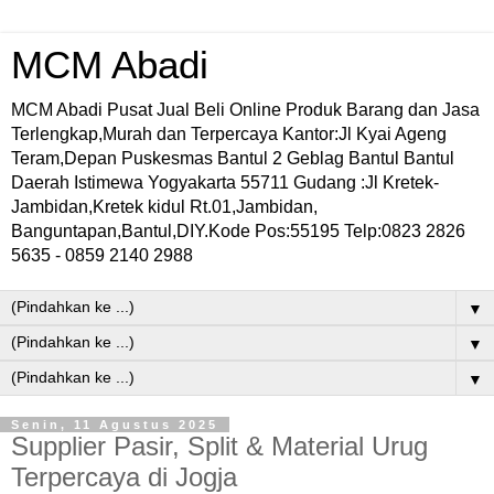
MCM Abadi
MCM Abadi Pusat Jual Beli Online Produk Barang dan Jasa
Terlengkap,Murah dan Terpercaya Kantor:Jl Kyai Ageng
Teram,Depan Puskesmas Bantul 2 Geblag Bantul Bantul
Daerah Istimewa Yogyakarta 55711 Gudang :Jl Kretek-
Jambidan,Kretek kidul Rt.01,Jambidan,
Banguntapan,Bantul,DIY.Kode Pos:55195 Telp:0823 2826
5635 - 0859 2140 2988
▼
▼
▼
Senin, 11 Agustus 2025
Supplier Pasir, Split & Material Urug
Terpercaya di Jogja