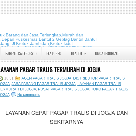
duk Barang dan Jasa Terlengkap,Murah dan
m,Depan Puskesmas Bantul 2 Geblag Bantul Bantul
ang :Jl Kretek-Jambidan,Kretek kidul
DIY.Kode Pos:55195 Telp:0823 2826 5635 - 0859
»
»
PARENT CATEGORY
FEATURED
HEALTH
UNCATEGORIZED
LAYANAN PAGAR TRALIS TERMURAH DI JOGJA
18.51
AGEN PAGAR TRALIS JOGJA
,
DISTRIBUTOR PAGAR TRALIS
JOGJA
,
JASA PASANG PAGAR TRALIS JOGJA
,
LAYANAN PAGAR TRALIS
TERMURAH DI JOGJA
,
PUSAT PAGAR TRALIS JOGJA
,
TOKO PAGAR TRALIS
JOGJA
No comments
LAYANAN CEPAT PAGAR TRALIS DI JOGJA DAN
SEKITARNYA