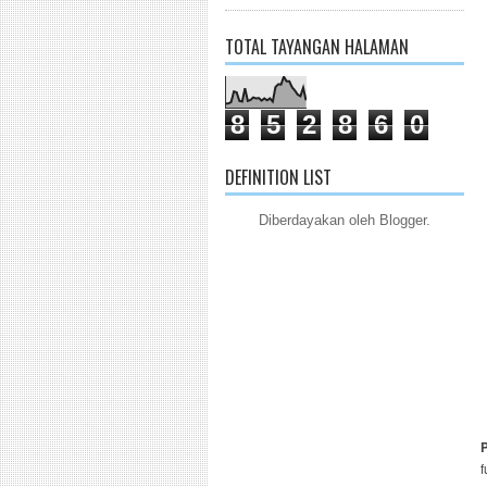
TOTAL TAYANGAN HALAMAN
8
5
2
8
6
0
DEFINITION LIST
Diberdayakan oleh
Blogger
.