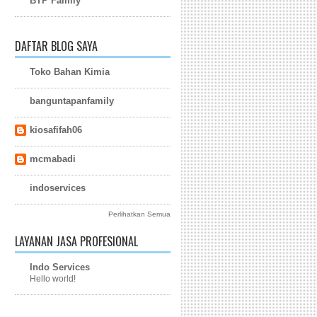
BTP Family
DAFTAR BLOG SAYA
Toko Bahan Kimia
banguntapanfamily
kiosafifah06
mcmabadi
indoservices
Perlihatkan Semua
LAYANAN JASA PROFESIONAL
Indo Services
Hello world!