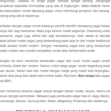
penguninya. Dewasa ini fungsi pagar menjadi sangat penting, mengingat
anyaknya kejahatan kriminalitas yang ada di lingkungan. Maka tidaklah heran
jika kebanyakan rumah dipasang pagar untuk melindungi penghuni dan barang-
arang yang ada di dalamnya.
Berkaitan dengan pagar rumah biasanya pemilik memilih memasang pagar bukan
anya dari segi keamanan tetapi juga karena model pagarnya. Disamping untuk
keamanan, pagar juga dilihat dari segi keindahannya. Oleh sebab itu banyak
ekali pilihan model pagar yang berkembang pada saat ini dari model tradisional
klasik sampai model modern. Dengan memasang pagar besi yang mempunyai
esain modern dan inovatif menjadikan rumah akan terlihat lebih cantik.
Bengkel las kami menerima pembuatan pagar dari mulai model pagar rumah
inimalis, klasik dan modern. Namun untuk harga pagar rumah tergantung pada
luas ukuran, bahan besi dan model dengan harga yang masih bisa terjangkau.
ahan besi yang bisa dipilih besi hollow kotak, Pipa besi,
atau pagar
Besi tempa
besi BRC.
Kami menerima pesanan pagar sesuai dengan desain model, ukuran, warna cat
esuai dengan permintaan. Melayani juga pembuatan pagar besi di Jogja, Bantul,
ulonprogo, Sleman, Gunung Kidul, Klaten, Magelang, Purworejo dan sekitarnya.