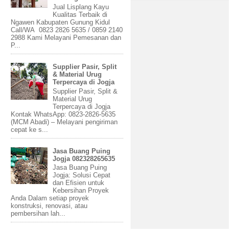
Jual Lisplang Kayu
Kualitas Terbaik di
Ngawen Kabupaten Gunung Kidul
Call/WA 0823 2826 5635 / 0859 2140
2988 Kami Melayani Pemesanan dan
P...
Supplier Pasir, Split
& Material Urug
Terpercaya di Jogja
Supplier Pasir, Split &
Material Urug
Terpercaya di Jogja
Kontak WhatsApp: 0823-2826-5635
(MCM Abadi) – Melayani pengiriman
cepat ke s...
Jasa Buang Puing
Jogja 082328265635
Jasa Buang Puing
Jogja: Solusi Cepat
dan Efisien untuk
Kebersihan Proyek
Anda Dalam setiap proyek
konstruksi, renovasi, atau
pembersihan lah...