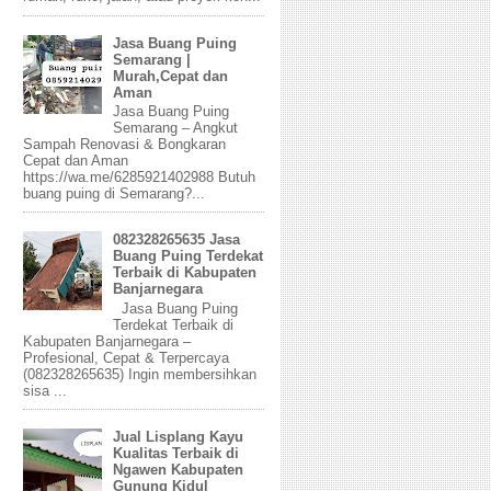
Jasa Buang Puing
Semarang |
Murah,Cepat dan
Aman
Jasa Buang Puing
Semarang – Angkut
Sampah Renovasi & Bongkaran
Cepat dan Aman
https://wa.me/6285921402988 Butuh
buang puing di Semarang?...
082328265635 Jasa
Buang Puing Terdekat
Terbaik di Kabupaten
Banjarnegara
Jasa Buang Puing
Terdekat Terbaik di
Kabupaten Banjarnegara –
Profesional, Cepat & Terpercaya
(082328265635) Ingin membersihkan
sisa ...
Jual Lisplang Kayu
Kualitas Terbaik di
Ngawen Kabupaten
Gunung Kidul