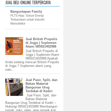
JUAL BELI ONLINE TERPERCAYA
Banguntapan Family
PLTS Atap: Solusi Energi
Terbarukan untuk Industri
Manufaktur
Jual British Propolis
di Jogja | Suplemen
Alami 085921402988
Jual British Propolis di
Jogja | Suplemen Alami
085921402988 Apakah
Anda sedang mencari British Propolis
di Jogja ? Suplemen alami yang
satu...
Jual Pasir, Split, dan
Bahan Material
Bangunan Urug
Terdekat di Kediri
Jual Pasir, Split, dan
Bahan Material
Bangunan Urug Terdekat di Kediri –
Hubungi 085921402988 Membangun
rumah, ruko, jalan, atau proyek kon...