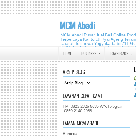
MCM Abadi
MCM Abadi Pusat Jual Beli Online Pro
Terpercaya Kantor:Jl Kyai Ageng Tera
Daerah Istimewa Yogyakarta 55711 Gud
Rt.01,Jambidan, Banguntapan,Bantul,
2140 2988
»
»
HOME
BUSINESS
DOWNLOADS
ARSIP BLOG
LAYANAN CEPAT KAMI :
HP :0823 2826 5635 WA/Telegram
:0859 2140 2988
LAMAN MCM ABADI:
Beranda