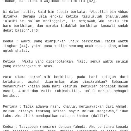
ibadah, dan tidak diwajibkan sebelum itu [42].
Di dalam hadits, Said bin Jubair berkata: “Abdullah bin Abbas
ditanya ‘Berapa usia engkau ketika Rasulullah Shallallahu
‘alaihi wa sallam meninggal?’, ia menjawab,’Aku waktu itu
baru berkhitan, dan mereka tidaklah berkhitan kecuali sudah
dekat baligh’.[43]
Kedua : Waktu yang dianjurkan untuk berkhitan. Yaitu waktu
itsghar [44], yakni masa ketika seorang anak sudah dianjurkan
untuk shalat.
Ketiga : Waktu yang diperbolehkan. Yaitu semua waktu selain
yang diterangkan di atas.
Para ulama berselisih berkhitan pada hari ketujuh dari
kelahiran, apakah dianjurkan atau dimakruhkan? Sebagian
memakruhkan khitan pada hari ketujuh. Demikian pendapat Hasan
Basri, Ahmad dan Malik rahimahullah. Dalil mereka sebagai
berikut.
Pertama : Tidak adanya nash. Khallal meriwayatkan dari Ahmad.
Beliau ditanya tentang khitan bayi? Beliau menjawab,”Tidak
tahu. Aku tidak mendapatkan satupun khabar (dalil)”.
Kedua : Tasyabbuh (meniru) dengan Yahudi. Aku bertanya kepada