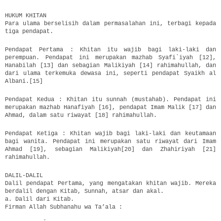
HUKUM KHITAN
Para ulama berselisih dalam permasalahan ini, terbagi kepada
tiga pendapat.
Pendapat Pertama : Khitan itu wajib bagi laki-laki dan
perempuan. Pendapat ini merupakan mazhab Syafi`iyah [12],
Hanabilah [13] dan sebagian Malikiyah [14] rahimahullah, dan
dari ulama terkemuka dewasa ini, seperti pendapat Syaikh al
Albani.[15]
Pendapat Kedua : Khitan itu sunnah (mustahab). Pendapat ini
merupakan mazhab Hanafiyah [16], pendapat Imam Malik [17] dan
Ahmad, dalam satu riwayat [18] rahimahullah.
Pendapat Ketiga : Khitan wajib bagi laki-laki dan keutamaan
bagi wanita. Pendapat ini merupakan satu riwayat dari Imam
Ahmad [19], sebagian Malikiyah[20] dan Zhahiriyah [21]
rahimahullah.
DALIL-DALIL
Dalil pendapat Pertama, yang mengatakan khitan wajib. Mereka
berdalil dengan Kitab, Sunnah, atsar dan akal.
a. Dalil dari Kitab.
Firman Allah Subhanahu wa Ta’ala :