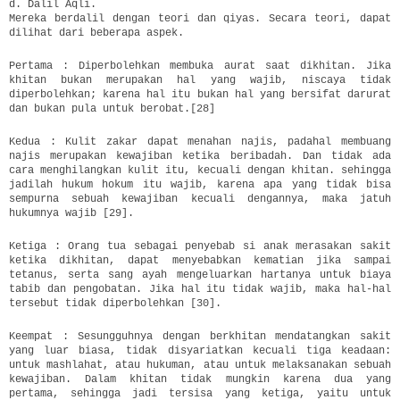
d. Dalil Aqli.
Mereka berdalil dengan teori dan qiyas. Secara teori, dapat
dilihat dari beberapa aspek.
Pertama : Diperbolehkan membuka aurat saat dikhitan. Jika
khitan bukan merupakan hal yang wajib, niscaya tidak
diperbolehkan; karena hal itu bukan hal yang bersifat darurat
dan bukan pula untuk berobat.[28]
Kedua : Kulit zakar dapat menahan najis, padahal membuang
najis merupakan kewajiban ketika beribadah. Dan tidak ada
cara menghilangkan kulit itu, kecuali dengan khitan. sehingga
jadilah hukum hokum itu wajib, karena apa yang tidak bisa
sempurna sebuah kewajiban kecuali dengannya, maka jatuh
hukumnya wajib [29].
Ketiga : Orang tua sebagai penyebab si anak merasakan sakit
ketika dikhitan, dapat menyebabkan kematian jika sampai
tetanus, serta sang ayah mengeluarkan hartanya untuk biaya
tabib dan pengobatan. Jika hal itu tidak wajib, maka hal-hal
tersebut tidak diperbolehkan [30].
Keempat : Sesungguhnya dengan berkhitan mendatangkan sakit
yang luar biasa, tidak disyariatkan kecuali tiga keadaan:
untuk mashlahat, atau hukuman, atau untuk melaksanakan sebuah
kewajiban. Dalam khitan tidak mungkin karena dua yang
pertama, sehingga jadi tersisa yang ketiga, yaitu untuk