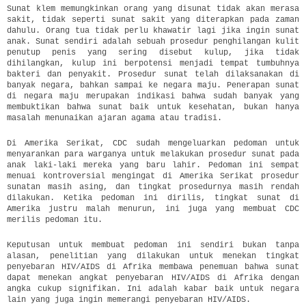
Sunat klem memungkinkan orang yang disunat tidak akan merasa
sakit, tidak seperti sunat sakit yang diterapkan pada zaman
dahulu. Orang tua tidak perlu khawatir lagi jika ingin sunat
anak. Sunat sendiri adalah sebuah prosedur penghilangan kulit
penutup penis yang sering disebut kulup, jika tidak
dihilangkan, kulup ini berpotensi menjadi tempat tumbuhnya
bakteri dan penyakit. Prosedur sunat telah dilaksanakan di
banyak negara, bahkan sampai ke negara maju. Penerapan sunat
di negara maju merupakan indikasi bahwa sudah banyak yang
membuktikan bahwa sunat baik untuk kesehatan, bukan hanya
masalah menunaikan ajaran agama atau tradisi.
Di Amerika Serikat, CDC sudah mengeluarkan pedoman untuk
menyarankan para warganya untuk melakukan prosedur sunat pada
anak laki-laki mereka yang baru lahir. Pedoman ini sempat
menuai kontroversial mengingat di Amerika Serikat prosedur
sunatan masih asing, dan tingkat prosedurnya masih rendah
dilakukan. Ketika pedoman ini dirilis, tingkat sunat di
Amerika justru malah menurun, ini juga yang membuat CDC
merilis pedoman itu.
Keputusan untuk membuat pedoman ini sendiri bukan tanpa
alasan, penelitian yang dilakukan untuk menekan tingkat
penyebaran HIV/AIDS di Afrika membawa penemuan bahwa sunat
dapat menekan angkat penyebaran HIV/AIDS di Afrika dengan
angka cukup signifikan. Ini adalah kabar baik untuk negara
lain yang juga ingin memerangi penyebaran HIV/AIDS.