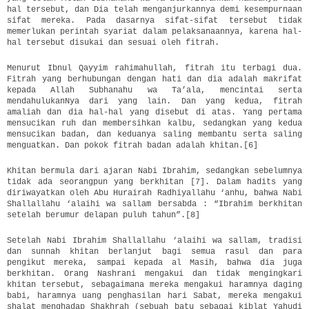
hal tersebut, dan Dia telah menganjurkannya demi kesempurnaan
sifat mereka. Pada dasarnya sifat-sifat tersebut tidak
memerlukan perintah syariat dalam pelaksanaannya, karena hal-
hal tersebut disukai dan sesuai oleh fitrah.
Menurut Ibnul Qayyim rahimahullah, fitrah itu terbagi dua.
Fitrah yang berhubungan dengan hati dan dia adalah makrifat
kepada Allah Subhanahu wa Ta’ala, mencintai serta
mendahulukanNya dari yang lain. Dan yang kedua, fitrah
amaliah dan dia hal-hal yang disebut di atas. Yang pertama
mensucikan ruh dan membersihkan kalbu, sedangkan yang kedua
mensucikan badan, dan keduanya saling membantu serta saling
menguatkan. Dan pokok fitrah badan adalah khitan.[6]
Khitan bermula dari ajaran Nabi Ibrahim, sedangkan sebelumnya
tidak ada seorangpun yang berkhitan [7]. Dalam hadits yang
diriwayatkan oleh Abu Hurairah Radhiyallahu ‘anhu, bahwa Nabi
Shallallahu ‘alaihi wa sallam bersabda : “Ibrahim berkhitan
setelah berumur delapan puluh tahun”.[8]
Setelah Nabi Ibrahim Shallallahu ‘alaihi wa sallam, tradisi
dan sunnah khitan berlanjut bagi semua rasul dan para
pengikut mereka, sampai kepada al Masih, bahwa dia juga
berkhitan. Orang Nashrani mengakui dan tidak mengingkari
khitan tersebut, sebagaimana mereka mengakui haramnya daging
babi, haramnya uang penghasilan hari Sabat, mereka mengakui
shalat menghadap Shakhrah (sebuah batu sebagai kiblat Yahudi