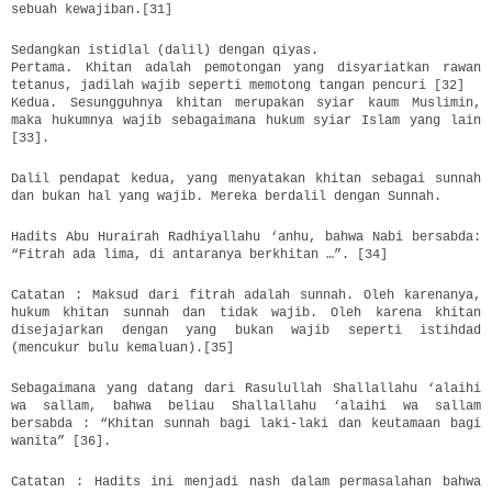
sebuah kewajiban.[31]
Sedangkan istidlal (dalil) dengan qiyas.
Pertama. Khitan adalah pemotongan yang disyariatkan rawan
tetanus, jadilah wajib seperti memotong tangan pencuri [32]
Kedua. Sesungguhnya khitan merupakan syiar kaum Muslimin,
maka hukumnya wajib sebagaimana hukum syiar Islam yang lain
[33].
Dalil pendapat kedua, yang menyatakan khitan sebagai sunnah
dan bukan hal yang wajib. Mereka berdalil dengan Sunnah.
Hadits Abu Hurairah Radhiyallahu ‘anhu, bahwa Nabi bersabda:
“Fitrah ada lima, di antaranya berkhitan …”. [34]
Catatan : Maksud dari fitrah adalah sunnah. Oleh karenanya,
hukum khitan sunnah dan tidak wajib. Oleh karena khitan
disejajarkan dengan yang bukan wajib seperti istihdad
(mencukur bulu kemaluan).[35]
Sebagaimana yang datang dari Rasulullah Shallallahu ‘alaihi
wa sallam, bahwa beliau Shallallahu ‘alaihi wa sallam
bersabda : “Khitan sunnah bagi laki-laki dan keutamaan bagi
wanita” [36].
Catatan : Hadits ini menjadi nash dalam permasalahan bahwa