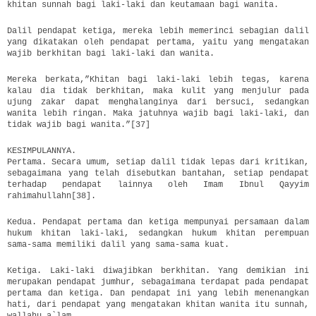
khitan sunnah bagi laki-laki dan keutamaan bagi wanita.
Dalil pendapat ketiga, mereka lebih memerinci sebagian dalil
yang dikatakan oleh pendapat pertama, yaitu yang mengatakan
wajib berkhitan bagi laki-laki dan wanita.
Mereka berkata,”Khitan bagi laki-laki lebih tegas, karena
kalau dia tidak berkhitan, maka kulit yang menjulur pada
ujung zakar dapat menghalanginya dari bersuci, sedangkan
wanita lebih ringan. Maka jatuhnya wajib bagi laki-laki, dan
tidak wajib bagi wanita.”[37]
KESIMPULANNYA.
Pertama. Secara umum, setiap dalil tidak lepas dari kritikan,
sebagaimana yang telah disebutkan bantahan, setiap pendapat
terhadap pendapat lainnya oleh Imam Ibnul Qayyim
rahimahullahn[38].
Kedua. Pendapat pertama dan ketiga mempunyai persamaan dalam
hukum khitan laki-laki, sedangkan hukum khitan perempuan
sama-sama memiliki dalil yang sama-sama kuat.
Ketiga. Laki-laki diwajibkan berkhitan. Yang demikian ini
merupakan pendapat jumhur, sebagaimana terdapat pada pendapat
pertama dan ketiga. Dan pendapat ini yang lebih menenangkan
hati, dari pendapat yang mengatakan khitan wanita itu sunnah,
wallahu a`lam.