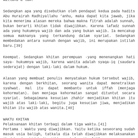
Sedangkan apa yang disebutkan oleh pendapat kedua pada hadits
Abu Hurairah Radhiyallahu ‘anhu, maka dapat kita jawab, jika
kita menerima alasan mereka bahwa makna fitrah adalah sunnah,
bukan berarti khitan tidak diwajibkan. Karena lafadz sunnah
ada yang hukumnya wajib dan ada yang bukan wajib. Ia mencakup
semua maknanya yang terkandung dalam syariat. Sedangkan
membedakan antara sunnah dengan wajib, ini merupakan istilah
baru.[39]
Keempat. Sedangkan khitan perempuan -yang menenangkan hati
saya- hukumnya wajib, karena wanita adalah syaqa-iq (saudara
sederajat) dengan laki-laki dalam hukum.
Alasan yang membuat penulis menyatakan hukum tersebut wajib,
karena dengan berkhitan, seorang wanita dapat menetralkan
syahwat. Hal itu dapat membantu untuk iffah (menjaga
kehormatan). Dan menjaga kehormatan sangat dituntut secara
syariat. Sebagaimana kesucian zhahir menjadikan khitan itu
wajib atas laki-laki, begitu juga kesucian jiwa, menjadikan
khitan itu wajib atas wanita.[40]
WAKTU KHITAN
Pelaksanaan khitan terbagi dalam tiga waktu.[41]
Pertama : Waktu yang diwajibkan. Yaitu ketika seseorang sudah
masuk usia baligh, tatkala dia telah diwajibkan melaksanakan