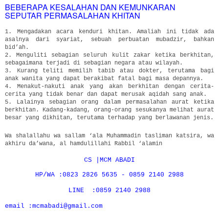
BEBERAPA KESALAHAN DAN KEMUNKARAN
SEPUTAR PERMASALAHAN KHITAN
1. Mengadakan acara kenduri khitan. Amaliah ini tidak ada
asalnya dari syariat, sebuah perbuatan mubadzir, bahkan
bid’ah.
2. Menguliti sebagian seluruh kulit zakar ketika berkhitan,
sebagaimana terjadi di sebagian negara atau wilayah.
3. Kurang teliti memilih tabib atau dokter, terutama bagi
anak wanita yang dapat berakibat fatal bagi masa depannya.
4. Menakut-nakuti anak yang akan berkhitan dengan cerita-
cerita yang tidak benar dan dapat merusak aqidah sang anak.
5. Lalainya sebagian orang dalam permasalahan aurat ketika
berkhitan. Kadang-kadang, orang-orang sesukanya melihat aurat
besar yang dikhitan, terutama terhadap yang berlawanan jenis.
Wa shalallahu wa sallam ‘ala Muhammadin tasliman katsira, wa
akhiru da’wana, al hamdulillahi Rabbil ‘alamin
CS |MCM ABADI
HP/WA :0823 2826 5635 - 0859 2140 2988
LINE :0859 2140 2988
email :mcmabadi@gmail.com