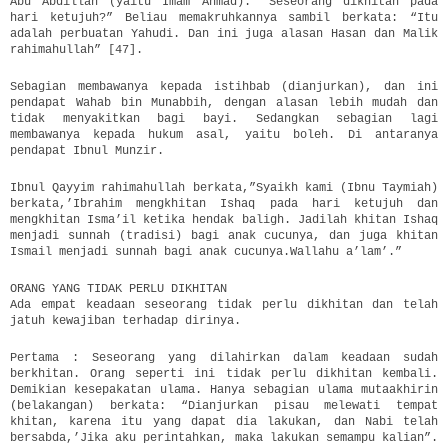
Abu Abdillah (yaitu Imam Ahmad): “Seseorang dikhitan pada
hari ketujuh?” Beliau memakruhkannya sambil berkata: “Itu
adalah perbuatan Yahudi. Dan ini juga alasan Hasan dan Malik
rahimahullah” [47].
Sebagian membawanya kepada istihbab (dianjurkan), dan ini
pendapat Wahab bin Munabbih, dengan alasan lebih mudah dan
tidak menyakitkan bagi bayi. Sedangkan sebagian lagi
membawanya kepada hukum asal, yaitu boleh. Di antaranya
pendapat Ibnul Munzir.
Ibnul Qayyim rahimahullah berkata,”Syaikh kami (Ibnu Taymiah)
berkata,’Ibrahim mengkhitan Ishaq pada hari ketujuh dan
mengkhitan Isma’il ketika hendak baligh. Jadilah khitan Ishaq
menjadi sunnah (tradisi) bagi anak cucunya, dan juga khitan
Ismail menjadi sunnah bagi anak cucunya.Wallahu a’lam’.”
ORANG YANG TIDAK PERLU DIKHITAN
Ada empat keadaan seseorang tidak perlu dikhitan dan telah
jatuh kewajiban terhadap dirinya.
Pertama : Seseorang yang dilahirkan dalam keadaan sudah
berkhitan. Orang seperti ini tidak perlu dikhitan kembali.
Demikian kesepakatan ulama. Hanya sebagian ulama mutaakhirin
(belakangan) berkata: “Dianjurkan pisau melewati tempat
khitan, karena itu yang dapat dia lakukan, dan Nabi telah
bersabda,’Jika aku perintahkan, maka lakukan semampu kalian”.