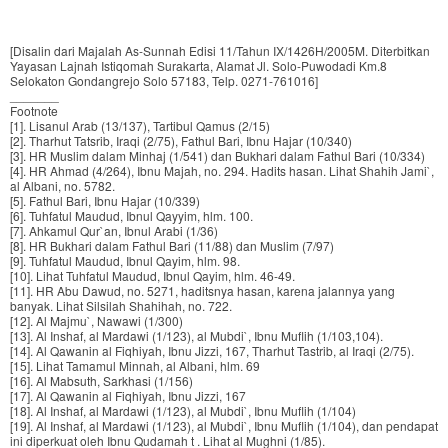
[Disalin dari Majalah As-Sunnah Edisi 11/Tahun IX/1426H/2005M. Diterbitkan
Yayasan Lajnah Istiqomah Surakarta, Alamat Jl. Solo-Puwodadi Km.8
Selokaton Gondangrejo Solo 57183, Telp. 0271-761016]
_______
Footnote
[1]. Lisanul Arab (13/137), Tartibul Qamus (2/15)
[2]. Tharhut Tatsrib, Iraqi (2/75), Fathul Bari, Ibnu Hajar (10/340)
[3]. HR Muslim dalam Minhaj (1/541) dan Bukhari dalam Fathul Bari (10/334)
[4]. HR Ahmad (4/264), Ibnu Majah, no. 294. Hadits hasan. Lihat Shahih Jami`,
al Albani, no. 5782.
[5]. Fathul Bari, Ibnu Hajar (10/339)
[6]. Tuhfatul Maudud, Ibnul Qayyim, hlm. 100.
[7]. Ahkamul Qur`an, Ibnul Arabi (1/36)
[8]. HR Bukhari dalam Fathul Bari (11/88) dan Muslim (7/97)
[9]. Tuhfatul Maudud, Ibnul Qayim, hlm. 98.
[10]. Lihat Tuhfatul Maudud, Ibnul Qayim, hlm. 46-49.
[11]. HR Abu Dawud, no. 5271, haditsnya hasan, karena jalannya yang
banyak. Lihat Silsilah Shahihah, no. 722.
[12]. Al Majmu`, Nawawi (1/300)
[13]. Al Inshaf, al Mardawi (1/123), al Mubdi`, Ibnu Muflih (1/103,104).
[14]. Al Qawanin al Fiqhiyah, Ibnu Jizzi, 167, Tharhut Tastrib, al Iraqi (2/75).
[15]. Lihat Tamamul Minnah, al Albani, hlm. 69
[16]. Al Mabsuth, Sarkhasi (1/156)
[17]. Al Qawanin al Fiqhiyah, Ibnu Jizzi, 167
[18]. Al Inshaf, al Mardawi (1/123), al Mubdi`, Ibnu Muflih (1/104)
[19]. Al Inshaf, al Mardawi (1/123), al Mubdi`, Ibnu Muflih (1/104), dan pendapat
ini diperkuat oleh Ibnu Qudamah t . Lihat al Mughni (1/85).