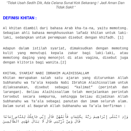
“Tidak Usah Sedih Dik, Ada Celana Sunat Kok Sekarang ! Jadi Aman Dan
Tidak Sakit “
DEFINISI KHITAN :
Al khitan diambil dari bahasa Arab kha-ta-na, yaitu memotong.
Sebagian ahli bahasa mengkhususkan lafadz khitan untuk laki-
laki, sedangkan untuk perempuan disebut dengan khifadh. [1]
Adapun dalam istilah syariat, dimaksudkan dengan memotong
kulit yang menutupi kepala zakar bagi laki-laki, atau
memotong daging yang menonjol di atas vagina, disebut juga
dengan klitoris bagi wanita.[2]
KHITAN, SYARIAT NABI IBRAHIM ALAIHISSALLAM
Khitan merupakan salah satu ajaran yang diturunkan Allah
Subhanahu wa Ta’ala kepada Nabi Ibrahim Alaihissallam untuk
dilaksanakan, disebut sebagai “kalimat” (perintah dan
larangan). Beliau Alaihissallam telah menjalankan perintah
tersebut secara sempurna, sehingga beliau dijadikan Allah
Subhanahu wa Ta’ala sebagai panutan dan imam seluruh alam.
Dalam surat al Baqarah Allah Subhanahu wa Ta’ala berfirman :
وَإِذِ ابْتَلَى إِبْرَاهِيمَ رَبُّهُ بِكَلِمَاتٍ فَأَتَمَّهُنَّ قَالَ إِنِّي جَاعِلُكَ لِلنَّاسِ إِمَامًا
قَالَ وَمِنْ ذُرِّيَّتِي قَالَ لَا يَنَالُ عَهْدِي الظَّالِمِينَ