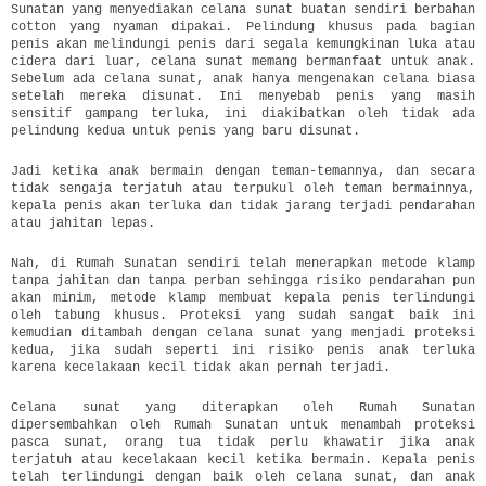
Sunatan yang menyediakan celana sunat buatan sendiri berbahan
cotton yang nyaman dipakai. Pelindung khusus pada bagian
penis akan melindungi penis dari segala kemungkinan luka atau
cidera dari luar, celana sunat memang bermanfaat untuk anak.
Sebelum ada celana sunat, anak hanya mengenakan celana biasa
setelah mereka disunat. Ini menyebab penis yang masih
sensitif gampang terluka, ini diakibatkan oleh tidak ada
pelindung kedua untuk penis yang baru disunat.
Jadi ketika anak bermain dengan teman-temannya, dan secara
tidak sengaja terjatuh atau terpukul oleh teman bermainnya,
kepala penis akan terluka dan tidak jarang terjadi pendarahan
atau jahitan lepas.
Nah, di Rumah Sunatan sendiri telah menerapkan metode klamp
tanpa jahitan dan tanpa perban sehingga risiko pendarahan pun
akan minim, metode klamp membuat kepala penis terlindungi
oleh tabung khusus. Proteksi yang sudah sangat baik ini
kemudian ditambah dengan celana sunat yang menjadi proteksi
kedua, jika sudah seperti ini risiko penis anak terluka
karena kecelakaan kecil tidak akan pernah terjadi.
Celana sunat yang diterapkan oleh Rumah Sunatan
dipersembahkan oleh Rumah Sunatan untuk menambah proteksi
pasca sunat, orang tua tidak perlu khawatir jika anak
terjatuh atau kecelakaan kecil ketika bermain. Kepala penis
telah terlindungi dengan baik oleh celana sunat, dan anak