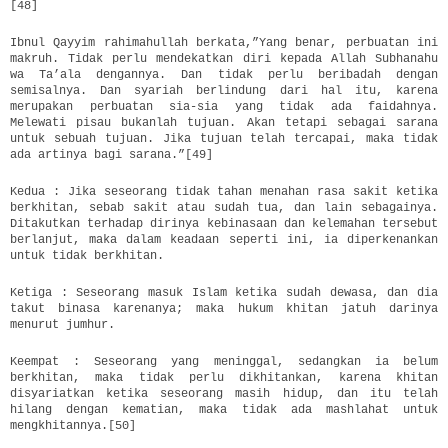
[48]
Ibnul Qayyim rahimahullah berkata,”Yang benar, perbuatan ini
makruh. Tidak perlu mendekatkan diri kepada Allah Subhanahu
wa Ta’ala dengannya. Dan tidak perlu beribadah dengan
semisalnya. Dan syariah berlindung dari hal itu, karena
merupakan perbuatan sia-sia yang tidak ada faidahnya.
Melewati pisau bukanlah tujuan. Akan tetapi sebagai sarana
untuk sebuah tujuan. Jika tujuan telah tercapai, maka tidak
ada artinya bagi sarana.”[49]
Kedua : Jika seseorang tidak tahan menahan rasa sakit ketika
berkhitan, sebab sakit atau sudah tua, dan lain sebagainya.
Ditakutkan terhadap dirinya kebinasaan dan kelemahan tersebut
berlanjut, maka dalam keadaan seperti ini, ia diperkenankan
untuk tidak berkhitan.
Ketiga : Seseorang masuk Islam ketika sudah dewasa, dan dia
takut binasa karenanya; maka hukum khitan jatuh darinya
menurut jumhur.
Keempat : Seseorang yang meninggal, sedangkan ia belum
berkhitan, maka tidak perlu dikhitankan, karena khitan
disyariatkan ketika seseorang masih hidup, dan itu telah
hilang dengan kematian, maka tidak ada mashlahat untuk
mengkhitannya.[50]