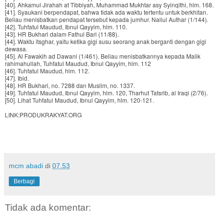
[40]. Ahkamul Jirahah at Tibbiyah, Muhammad Mukhtar asy Syinqithi, hlm. 168.
[41]. Syaukani berpendapat, bahwa tidak ada waktu tertentu untuk berkhitan.
Beliau menisbatkan pendapat tersebut kepada jumhur. Nailul Authar (1/144).
[42]. Tuhfatul Maudud, Ibnul Qayyim, hlm. 110.
[43]. HR Bukhari dalam Fathul Bari (11/88).
[44]. Waktu itsghar, yaitu ketika gigi susu seorang anak berganti dengan gigi
dewasa.
[45]. Al Fawakih ad Dawani (1/461). Beliau menisbatkannya kepada Malik
rahimahullah, Tuhfatul Maudud, Ibnul Qayyim, hlm. 112
[46]. Tuhfatul Maudud, hlm. 112.
[47]. Ibid.
[48]. HR Bukhari, no. 7288 dan Muslim, no. 1337.
[49]. Tuhfatul Maudud, Ibnul Qayyim, hlm. 120, Tharhut Tatsrib, al Iraqi (2/76).
[50]. Lihat Tuhfatul Maudud, Ibnul Qayyim, hlm. 120-121.
LINK:PRODUKRAKYAT.ORG
mcm abadi
di
07.53
Berbagi
Tidak ada komentar: