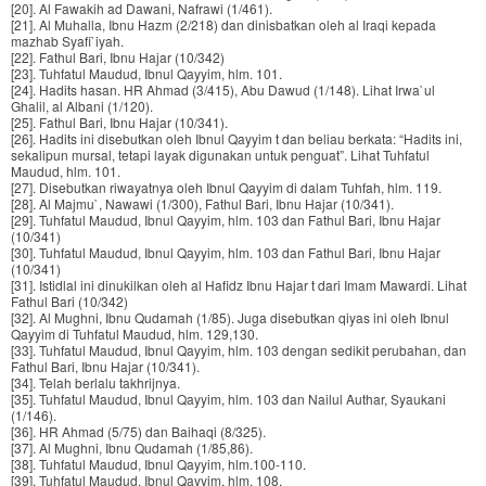
[20]. Al Fawakih ad Dawani, Nafrawi (1/461).
[21]. Al Muhalla, Ibnu Hazm (2/218) dan dinisbatkan oleh al Iraqi kepada
mazhab Syafi`iyah.
[22]. Fathul Bari, Ibnu Hajar (10/342)
[23]. Tuhfatul Maudud, Ibnul Qayyim, hlm. 101.
[24]. Hadits hasan. HR Ahmad (3/415), Abu Dawud (1/148). Lihat Irwa`ul
Ghalil, al Albani (1/120).
[25]. Fathul Bari, Ibnu Hajar (10/341).
[26]. Hadits ini disebutkan oleh Ibnul Qayyim t dan beliau berkata: “Hadits ini,
sekalipun mursal, tetapi layak digunakan untuk penguat”. Lihat Tuhfatul
Maudud, hlm. 101.
[27]. Disebutkan riwayatnya oleh Ibnul Qayyim di dalam Tuhfah, hlm. 119.
[28]. Al Majmu`, Nawawi (1/300), Fathul Bari, Ibnu Hajar (10/341).
[29]. Tuhfatul Maudud, Ibnul Qayyim, hlm. 103 dan Fathul Bari, Ibnu Hajar
(10/341)
[30]. Tuhfatul Maudud, Ibnul Qayyim, hlm. 103 dan Fathul Bari, Ibnu Hajar
(10/341)
[31]. Istidlal ini dinukilkan oleh al Hafidz Ibnu Hajar t dari Imam Mawardi. Lihat
Fathul Bari (10/342)
[32]. Al Mughni, Ibnu Qudamah (1/85). Juga disebutkan qiyas ini oleh Ibnul
Qayyim di Tuhfatul Maudud, hlm. 129,130.
[33]. Tuhfatul Maudud, Ibnul Qayyim, hlm. 103 dengan sedikit perubahan, dan
Fathul Bari, Ibnu Hajar (10/341).
[34]. Telah berlalu takhrijnya.
[35]. Tuhfatul Maudud, Ibnul Qayyim, hlm. 103 dan Nailul Authar, Syaukani
(1/146).
[36]. HR Ahmad (5/75) dan Baihaqi (8/325).
[37]. Al Mughni, Ibnu Qudamah (1/85,86).
[38]. Tuhfatul Maudud, Ibnul Qayyim, hlm.100-110.
[39]. Tuhfatul Maudud, Ibnul Qayyim, hlm. 108.