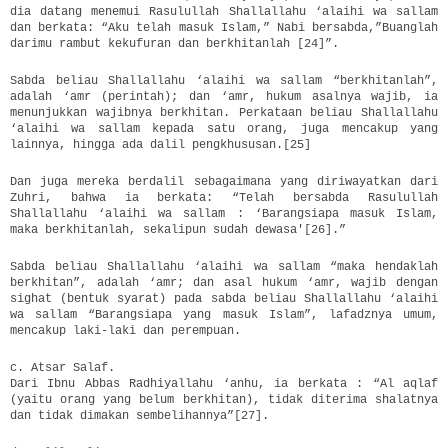
dia datang menemui Rasulullah Shallallahu ‘alaihi wa sallam
dan berkata: “Aku telah masuk Islam,” Nabi bersabda,”Buanglah
darimu rambut kekufuran dan berkhitanlah [24]”.
Sabda beliau Shallallahu ‘alaihi wa sallam “berkhitanlah”,
adalah ‘amr (perintah); dan ‘amr, hukum asalnya wajib, ia
menunjukkan wajibnya berkhitan. Perkataan beliau Shallallahu
‘alaihi wa sallam kepada satu orang, juga mencakup yang
lainnya, hingga ada dalil pengkhususan.[25]
Dan juga mereka berdalil sebagaimana yang diriwayatkan dari
Zuhri, bahwa ia berkata: “Telah bersabda Rasulullah
Shallallahu ‘alaihi wa sallam : ‘Barangsiapa masuk Islam,
maka berkhitanlah, sekalipun sudah dewasa'[26].”
Sabda beliau Shallallahu ‘alaihi wa sallam “maka hendaklah
berkhitan”, adalah ‘amr; dan asal hukum ‘amr, wajib dengan
sighat (bentuk syarat) pada sabda beliau Shallallahu ‘alaihi
wa sallam “Barangsiapa yang masuk Islam”, lafadznya umum,
mencakup laki-laki dan perempuan.
c. Atsar Salaf.
Dari Ibnu Abbas Radhiyallahu ‘anhu, ia berkata : “Al aqlaf
(yaitu orang yang belum berkhitan), tidak diterima shalatnya
dan tidak dimakan sembelihannya”[27].