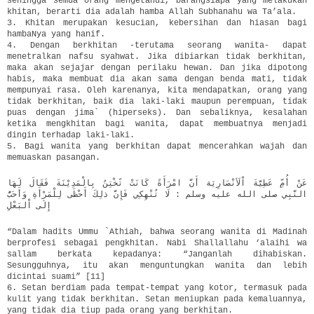
sehingga semua orang mengetahui, barangsiapa yang melakukan
khitan, berarti dia adalah hamba Allah Subhanahu wa Ta’ala.
3. Khitan merupakan kesucian, kebersihan dan hiasan bagi
hambaNya yang hanif.
4. Dengan berkhitan -terutama seorang wanita- dapat
menetralkan nafsu syahwat. Jika dibiarkan tidak berkhitan,
maka akan sejajar dengan perilaku hewan. Dan jika dipotong
habis, maka membuat dia akan sama dengan benda mati, tidak
mempunyai rasa. Oleh karenanya, kita mendapatkan, orang yang
tidak berkhitan, baik dia laki-laki maupun perempuan, tidak
puas dengan jima` (hiperseks). Dan sebaliknya, kesalahan
ketika mengkhitan bagi wanita, dapat membuatnya menjadi
dingin terhadap laki-laki.
5. Bagi wanita yang berkhitan dapat mencerahkan wajah dan
memuaskan pasangan.
عَنْ أُمِّ عَطِيَّةَ اْلَأنْصَارِيَة أَنَّ امْرَأَةً كَانَتْ تًخْتِنُ بِالْمَدِيْنَةَ فَقَالَ لَهَا
النَّبِي صلى الله عليه وسلم : لَا تُنْهِكِي فَإِنَّ ذلِكَ أَحْظَى لِلْمَرْأَةِ وَأَحَبُّ
إِلَى اْلبَعْلِ
“Dalam hadits Ummu `Athiah, bahwa seorang wanita di Madinah
berprofesi sebagai pengkhitan. Nabi Shallallahu ‘alaihi wa
sallam berkata kepadanya: “Janganlah dihabiskan.
Sesungguhnya, itu akan menguntungkan wanita dan lebih
dicintai suami” [11]
6. Setan berdiam pada tempat-tempat yang kotor, termasuk pada
kulit yang tidak berkhitan. Setan meniupkan pada kemaluannya,
yang tidak dia tiup pada orang yang berkhitan.