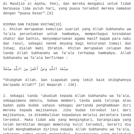
di Masdjid al Aqsha, Pen), dan mereka mengakui untuk tidak
berpuasa lima puluh hari, yang puasa tersebut mereka namakan
dengan “puasa besar”.[9]
HIKMAH DAN FAIDAH KHITAN[10]
1. Khitan merupakan kemulian syariat yang Allah Subhanahu wa
Ta’ala peruntukkan untuk hambaNya, memperbagus keindahan
zhahir dan bathin, menyempurnakan agama Hanif bapak para nabi
dan rasul, sebagai nenek moyang bagi keturunan Ismail dan
Ishaq; dialah Nabi Ibrahim. Khitan merupakan celupan dan
tanda Allah Subhanahu wa Ta’ala terhadap hambaNya. Allah
Subhanahu wa Ta’ala berfirman :
صِبْغَةَ اللَّهِ وَمَنْ أَحْسَنُ مِنَ اللَّهِ صِبْغَةًَ
“Shibghah Allah. Dan siapakah yang lebih baik shibghahnya
daripada Allah?” [al Baqarah : 138].
2. Sebagai tanda ‘ubudiah kepada Allah Subhanahu wa Ta’ala,
sebagaimana dahulu, bahwa memberi tanda pada telinga atau
badan pada budak sahaya sebagai pertanda penghambaan diri
mereka kepada majikannya. Jika budak tersebut lari dari
majikannya, ia dikembalikan kepadanya melalui perantara tanda
tersebut. Maka tidak ada yang mengingkari, barangsiapa yang
telah berkhitan dengan memotong kulit tersebut, berarti dia
telah menghambakan dirinya kepada Allah Subhanahu wa Ta’ala,