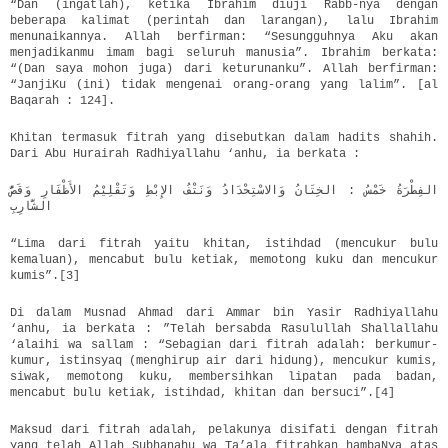
“Dan (ingatlah), ketika Ibrahim diuji Rabb-nya dengan
beberapa kalimat (perintah dan larangan), lalu Ibrahim
menunaikannya. Allah berfirman: “Sesungguhnya Aku akan
menjadikanmu imam bagi seluruh manusia”. Ibrahim berkata:
“(Dan saya mohon juga) dari keturunanku”. Allah berfirman:
“JanjiKu (ini) tidak mengenai orang-orang yang lalim”. [al
Baqarah : 124].
Khitan termasuk fitrah yang disebutkan dalam hadits shahih.
Dari Abu Hurairah Radhiyallahu ‘anhu, ia berkata :
الفِطْرَةُ خَمْسُ : الخِتَانُ وَالاسْتِحْدَادُ وَنَتْفُ الإِبْطِ وَتَقْلِيْمُ الأَظْفَارِ وَقَصُّ
الشَّارِبِ
“Lima dari fitrah yaitu khitan, istihdad (mencukur bulu
kemaluan), mencabut bulu ketiak, memotong kuku dan mencukur
kumis”.[3]
Di dalam Musnad Ahmad dari Ammar bin Yasir Radhiyallahu
‘anhu, ia berkata : ”Telah bersabda Rasulullah Shallallahu
‘alaihi wa sallam : “Sebagian dari fitrah adalah: berkumur-
kumur, istinsyaq (menghirup air dari hidung), mencukur kumis,
siwak, memotong kuku, membersihkan lipatan pada badan,
mencabut bulu ketiak, istihdad, khitan dan bersuci”.[4]
Maksud dari fitrah adalah, pelakunya disifati dengan fitrah
yang telah Allah Subhanahu wa Ta’ala fitrahkan hambaNya atas