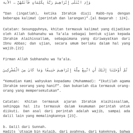
وَإِذِ ابْتَلَى إِبْرَاهِيمَ رَبُّهُ بِكَلِمَاتٍ فَأَتَمَّهُنَّ … الأية
“Dan (ingatlah), ketika Ibrahim diuji Rabb-nya dengan
beberapa kalimat (perintah dan larangan)”.[al Baqarah : 124].
Catatan: Sesungguhnya, khitan termasuk kalimat yang dijadikan
oleh Allah Subhanahu wa Ta’ala sebagai bentuk ujian kepada
Ibrahim Alaihissallam, sebagaimana yang diriwayatkan dari
Ibnu Abbas; dan ujian, secara umum berlaku dalam hal yang
wajib.[22]
Firman Allah Subhanahu wa Ta’ala.
ثُمَّ أَوْحَيْنَا إِلَيْكَ أَنِ اتَّبِعْ مِلَّةَ إِبْرَاهِيمَ حَنِيفًا وَمَا كَانَ مِنَ الْمُشْرِكِينَ
“Kemudian Kami wahyukan kepadamu (Muhammad): “Ikutilah agama
Ibrahim seorang yang hanif”. Dan bukanlah dia termasuk orang-
orang yang mempersekutukan”.
Catatan: Khitan termasuk ajaran Ibrahim Alaihissallam,
sehingga hal itu termasuk dalam keumuman perintah untuk
diikuti. Dan asal dari perintah adalah wajib, sampai ada
dalil lain yang memalingkannya [23].
b. Dalil dari Sunnah.
Hadits `Utsaim bin Kulaib, dari ayahnya, dari kakeknya, bahwa