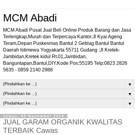
MCM Abadi
MCM Abadi Pusat Jual Beli Online Produk Barang dan Jasa
Terlengkap,Murah dan Terpercaya Kantor:Jl Kyai Ageng
Teram,Depan Puskesmas Bantul 2 Geblag Bantul Bantul
Daerah Istimewa Yogyakarta 55711 Gudang :Jl Kretek-
Jambidan,Kretek kidul Rt.01,Jambidan,
Banguntapan,Bantul,DIY.Kode Pos:55195 Telp:0823 2826
5635 - 0859 2140 2988
▼
▼
▼
Jumat, 02 November 2018
JUAL GARAM ORGANIK KWALITAS
TERBAIK Cawas