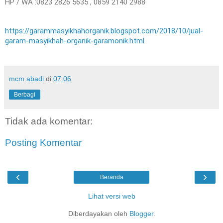
HP / WA :0823 2826 5635 , 0859 2140 2988
https://garammasyikhahorganik.blogspot.com/2018/10/jual-
garam-masyikhah-organik-garamonik.html
mcm abadi
di
07.06
Berbagi
Tidak ada komentar:
Posting Komentar
‹
›
Beranda
Lihat versi web
Diberdayakan oleh
Blogger
.