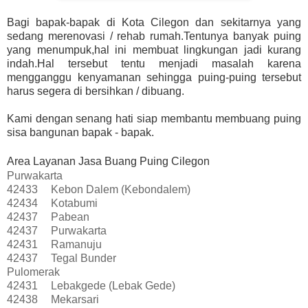
Bagi bapak-bapak di Kota Cilegon dan sekitarnya yang
sedang merenovasi / rehab rumah.Tentunya banyak puing
yang menumpuk,hal ini membuat lingkungan jadi kurang
indah.Hal tersebut tentu menjadi masalah karena
mengganggu kenyamanan sehingga puing-puing tersebut
harus segera di bersihkan / dibuang.
Kami dengan senang hati siap membantu membuang puing
sisa bangunan bapak - bapak.
Area Layanan Jasa Buang Puing Cilegon
Purwakarta
42433
Kebon Dalem (Kebondalem)
42434
Kotabumi
42437
Pabean
42437
Purwakarta
42431
Ramanuju
42437
Tegal Bunder
Pulomerak
42431
Lebakgede (Lebak Gede)
42438
Mekarsari