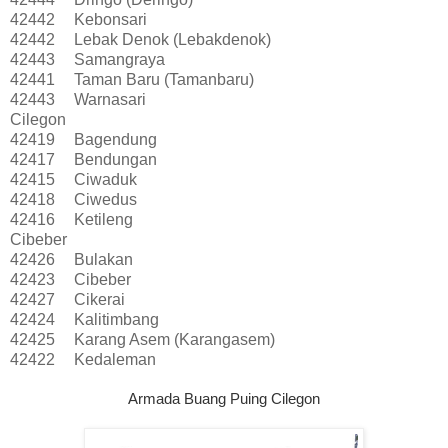
42442
Kebonsari
42442
Lebak Denok (Lebakdenok)
42443
Samangraya
42441
Taman Baru (Tamanbaru)
42443
Warnasari
Cilegon
42419
Bagendung
42417
Bendungan
42415
Ciwaduk
42418
Ciwedus
42416
Ketileng
Cibeber
42426
Bulakan
42423
Cibeber
42427
Cikerai
42424
Kalitimbang
42425
Karang Asem (Karangasem)
42422
Kedaleman
Armada Buang Puing Cilegon