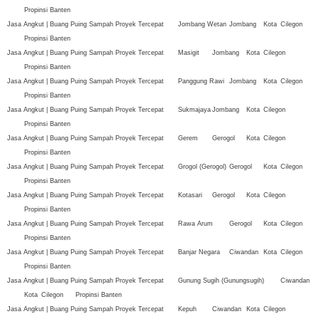
Propinsi Banten
Jasa Angkut | Buang Puing Sampah Proyek Tercepat
Jombang Wetan
Jombang
Kota
Cilegon
Propinsi Banten
Jasa Angkut | Buang Puing Sampah Proyek Tercepat
Masigit
Jombang
Kota
Cilegon
Propinsi Banten
Jasa Angkut | Buang Puing Sampah Proyek Tercepat
Panggung Rawi
Jombang
Kota
Cilegon
Propinsi Banten
Jasa Angkut | Buang Puing Sampah Proyek Tercepat
Sukmajaya
Jombang
Kota
Cilegon
Propinsi Banten
Jasa Angkut | Buang Puing Sampah Proyek Tercepat
Gerem
Gerogol
Kota
Cilegon
Propinsi Banten
Jasa Angkut | Buang Puing Sampah Proyek Tercepat
Grogol (Gerogol)
Gerogol
Kota
Cilegon
Propinsi Banten
Jasa Angkut | Buang Puing Sampah Proyek Tercepat
Kotasari
Gerogol
Kota
Cilegon
Propinsi Banten
Jasa Angkut | Buang Puing Sampah Proyek Tercepat
Rawa Arum
Gerogol
Kota
Cilegon
Propinsi Banten
Jasa Angkut | Buang Puing Sampah Proyek Tercepat
Banjar Negara
Ciwandan
Kota
Cilegon
Propinsi Banten
Jasa Angkut | Buang Puing Sampah Proyek Tercepat
Gunung Sugih (Gunungsugih)
Ciwandan
Kota
Cilegon
Propinsi Banten
Jasa Angkut | Buang Puing Sampah Proyek Tercepat
Kepuh
Ciwandan
Kota
Cilegon