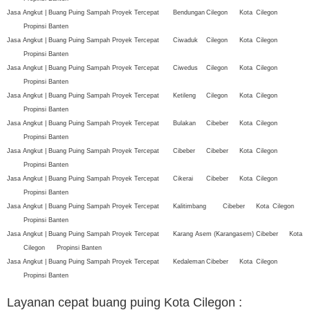
Jasa Angkut | Buang Puing Sampah Proyek Tercepat
Bendungan
Cilegon
Kota
Cilegon
Propinsi Banten
Jasa Angkut | Buang Puing Sampah Proyek Tercepat
Ciwaduk
Cilegon
Kota
Cilegon
Propinsi Banten
Jasa Angkut | Buang Puing Sampah Proyek Tercepat
Ciwedus
Cilegon
Kota
Cilegon
Propinsi Banten
Jasa Angkut | Buang Puing Sampah Proyek Tercepat
Ketileng
Cilegon
Kota
Cilegon
Propinsi Banten
Jasa Angkut | Buang Puing Sampah Proyek Tercepat
Bulakan
Cibeber
Kota
Cilegon
Propinsi Banten
Jasa Angkut | Buang Puing Sampah Proyek Tercepat
Cibeber
Cibeber
Kota
Cilegon
Propinsi Banten
Jasa Angkut | Buang Puing Sampah Proyek Tercepat
Cikerai
Cibeber
Kota
Cilegon
Propinsi Banten
Jasa Angkut | Buang Puing Sampah Proyek Tercepat
Kalitimbang
Cibeber
Kota
Cilegon
Propinsi Banten
Jasa Angkut | Buang Puing Sampah Proyek Tercepat
Karang Asem (Karangasem)
Cibeber
Kota
Cilegon
Propinsi Banten
Jasa Angkut | Buang Puing Sampah Proyek Tercepat
Kedaleman
Cibeber
Kota
Cilegon
Propinsi Banten
Layanan cepat buang puing Kota Cilegon
: