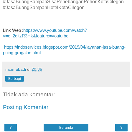
#JasaBuangSampahSisaPenebanganPohonKotaCilegon
#JasaBuangSampahHotelKotaCilegon
Link Web :
https://www.youtube.com/watch?
v=o_2djtzR3Hk&feature=youtu.be
https://indoservices.blogspot.com/2019/04/layanan-jasa-buang-
puing-gragalan.html
mcm abadi
di
20.36
Berbagi
Tidak ada komentar:
Posting Komentar
‹
›
Beranda