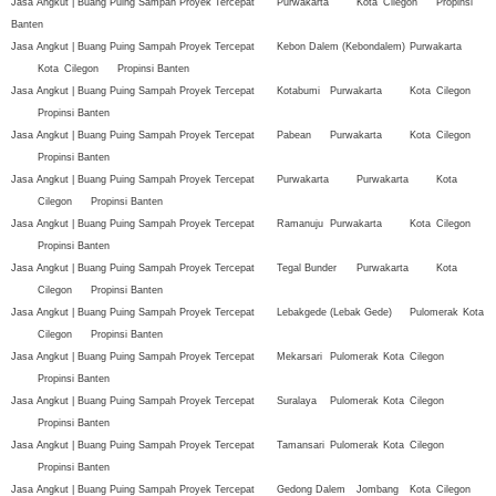
Jasa Angkut | Buang Puing Sampah Proyek Tercepat
Purwakarta
Kota
Cilegon
Propinsi
Banten
Jasa Angkut | Buang Puing Sampah Proyek Tercepat
Kebon Dalem (Kebondalem)
Purwakarta
Kota
Cilegon
Propinsi Banten
Jasa Angkut | Buang Puing Sampah Proyek Tercepat
Kotabumi
Purwakarta
Kota
Cilegon
Propinsi Banten
Jasa Angkut | Buang Puing Sampah Proyek Tercepat
Pabean
Purwakarta
Kota
Cilegon
Propinsi Banten
Jasa Angkut | Buang Puing Sampah Proyek Tercepat
Purwakarta
Purwakarta
Kota
Cilegon
Propinsi Banten
Jasa Angkut | Buang Puing Sampah Proyek Tercepat
Ramanuju
Purwakarta
Kota
Cilegon
Propinsi Banten
Jasa Angkut | Buang Puing Sampah Proyek Tercepat
Tegal Bunder
Purwakarta
Kota
Cilegon
Propinsi Banten
Jasa Angkut | Buang Puing Sampah Proyek Tercepat
Lebakgede (Lebak Gede)
Pulomerak
Kota
Cilegon
Propinsi Banten
Jasa Angkut | Buang Puing Sampah Proyek Tercepat
Mekarsari
Pulomerak
Kota
Cilegon
Propinsi Banten
Jasa Angkut | Buang Puing Sampah Proyek Tercepat
Suralaya
Pulomerak
Kota
Cilegon
Propinsi Banten
Jasa Angkut | Buang Puing Sampah Proyek Tercepat
Tamansari
Pulomerak
Kota
Cilegon
Propinsi Banten
Jasa Angkut | Buang Puing Sampah Proyek Tercepat
Gedong Dalem
Jombang
Kota
Cilegon