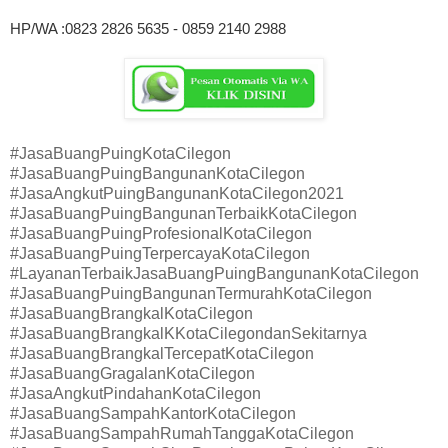
HP/WA :0823 2826 5635 - 0859 2140 2988
#JasaBuangPuingKotaCilegon
#JasaBuangPuingBangunanKotaCilegon
#JasaAngkutPuingBangunanKotaCilegon2021
#JasaBuangPuingBangunanTerbaikKotaCilegon
#JasaBuangPuingProfesionalKotaCilegon
#JasaBuangPuingTerpercayaKotaCilegon
#LayananTerbaikJasaBuangPuingBangunanKotaCilegon
#JasaBuangPuingBangunanTermurahKotaCilegon
#JasaBuangBrangkalKotaCilegon
#JasaBuangBrangkalKKotaCilegondanSekitarnya
#JasaBuangBrangkalTercepatKotaCilegon
#JasaBuangGragalanKotaCilegon
#JasaAngkutPindahanKotaCilegon
#JasaBuangSampahKantorKotaCilegon
#JasaBuangSampahRumahTanggaKotaCilegon