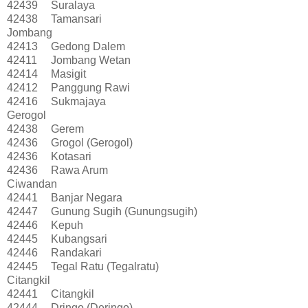
42439
Suralaya
42438
Tamansari
Jombang
42413
Gedong Dalem
42411
Jombang Wetan
42414
Masigit
42412
Panggung Rawi
42416
Sukmajaya
Gerogol
42438
Gerem
42436
Grogol (Gerogol)
42436
Kotasari
42436
Rawa Arum
Ciwandan
42441
Banjar Negara
42447
Gunung Sugih (Gunungsugih)
42446
Kepuh
42445
Kubangsari
42446
Randakari
42445
Tegal Ratu (Tegalratu)
Citangkil
42441
Citangkil
42444
Dringo (Deringo)