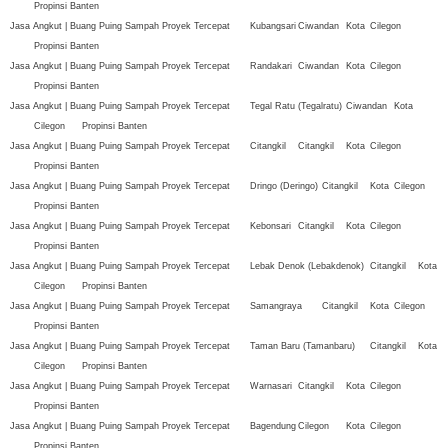
Propinsi Banten
Jasa Angkut | Buang Puing Sampah Proyek Tercepat
Kubangsari
Ciwandan
Kota
Cilegon
Propinsi Banten
Jasa Angkut | Buang Puing Sampah Proyek Tercepat
Randakari
Ciwandan
Kota
Cilegon
Propinsi Banten
Jasa Angkut | Buang Puing Sampah Proyek Tercepat
Tegal Ratu (Tegalratu)
Ciwandan
Kota
Cilegon
Propinsi Banten
Jasa Angkut | Buang Puing Sampah Proyek Tercepat
Citangkil
Citangkil
Kota
Cilegon
Propinsi Banten
Jasa Angkut | Buang Puing Sampah Proyek Tercepat
Dringo (Deringo)
Citangkil
Kota
Cilegon
Propinsi Banten
Jasa Angkut | Buang Puing Sampah Proyek Tercepat
Kebonsari
Citangkil
Kota
Cilegon
Propinsi Banten
Jasa Angkut | Buang Puing Sampah Proyek Tercepat
Lebak Denok (Lebakdenok)
Citangkil
Kota
Cilegon
Propinsi Banten
Jasa Angkut | Buang Puing Sampah Proyek Tercepat
Samangraya
Citangkil
Kota
Cilegon
Propinsi Banten
Jasa Angkut | Buang Puing Sampah Proyek Tercepat
Taman Baru (Tamanbaru)
Citangkil
Kota
Cilegon
Propinsi Banten
Jasa Angkut | Buang Puing Sampah Proyek Tercepat
Warnasari
Citangkil
Kota
Cilegon
Propinsi Banten
Jasa Angkut | Buang Puing Sampah Proyek Tercepat
Bagendung
Cilegon
Kota
Cilegon
Propinsi Banten