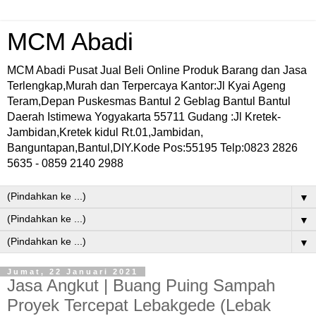
MCM Abadi
MCM Abadi Pusat Jual Beli Online Produk Barang dan Jasa
Terlengkap,Murah dan Terpercaya Kantor:Jl Kyai Ageng
Teram,Depan Puskesmas Bantul 2 Geblag Bantul Bantul
Daerah Istimewa Yogyakarta 55711 Gudang :Jl Kretek-
Jambidan,Kretek kidul Rt.01,Jambidan,
Banguntapan,Bantul,DIY.Kode Pos:55195 Telp:0823 2826
5635 - 0859 2140 2988
▼
▼
▼
Jumat, 22 Januari 2021
Jasa Angkut | Buang Puing Sampah
Proyek Tercepat Lebakgede (Lebak