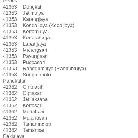
Pedes
41353
Dongkal
41353
Jatimulya
41353
Karangjaya
41353
Kendaljaya (Kedaljaya)
41353
Kertamulya
41353
Kertaraharja
41353
Labanjaya
41353
Malangsari
41353
Payungsari
41353
Puspasari
41353
Rangdumulya (Randumulya)
41353
Sungaibuntu
Pangkalan
41362
Cintaasih
41362
Ciptasari
41362
Jatilaksana
41362
Kertasari
41362
Medalsari
41362
Mulangsari
41362
Tamanmekar
41362
Tamansari
Pakisjaya