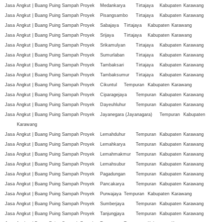
Jasa Angkut | Buang Puing Sampah Proyek
Medankarya
Tirtajaya
Kabupaten
Karawang
Jasa Angkut | Buang Puing Sampah Proyek
Pisangsambo
Tirtajaya
Kabupaten
Karawang
Jasa Angkut | Buang Puing Sampah Proyek
Sabajaya
Tirtajaya
Kabupaten
Karawang
Jasa Angkut | Buang Puing Sampah Proyek
Srijaya
Tirtajaya
Kabupaten
Karawang
Jasa Angkut | Buang Puing Sampah Proyek
Srikamulyan
Tirtajaya
Kabupaten
Karawang
Jasa Angkut | Buang Puing Sampah Proyek
Sumurlaban
Tirtajaya
Kabupaten
Karawang
Jasa Angkut | Buang Puing Sampah Proyek
Tambaksari
Tirtajaya
Kabupaten
Karawang
Jasa Angkut | Buang Puing Sampah Proyek
Tambaksumur
Tirtajaya
Kabupaten
Karawang
Jasa Angkut | Buang Puing Sampah Proyek
Cikuntul
Tempuran
Kabupaten
Karawang
Jasa Angkut | Buang Puing Sampah Proyek
Ciparagejaya
Tempuran
Kabupaten
Karawang
Jasa Angkut | Buang Puing Sampah Proyek
Dayeuhluhur
Tempuran
Kabupaten
Karawang
Jasa Angkut | Buang Puing Sampah Proyek
Jayanegara (Jayanagara)
Tempuran
Kabupaten
Karawang
Jasa Angkut | Buang Puing Sampah Proyek
Lemahduhur
Tempuran
Kabupaten
Karawang
Jasa Angkut | Buang Puing Sampah Proyek
Lemahkarya
Tempuran
Kabupaten
Karawang
Jasa Angkut | Buang Puing Sampah Proyek
Lemahmakmur
Tempuran
Kabupaten
Karawang
Jasa Angkut | Buang Puing Sampah Proyek
Lemahsubur
Tempuran
Kabupaten
Karawang
Jasa Angkut | Buang Puing Sampah Proyek
Pagadungan
Tempuran
Kabupaten
Karawang
Jasa Angkut | Buang Puing Sampah Proyek
Pancakarya
Tempuran
Kabupaten
Karawang
Jasa Angkut | Buang Puing Sampah Proyek
Purwajaya
Tempuran
Kabupaten
Karawang
Jasa Angkut | Buang Puing Sampah Proyek
Sumberjaya
Tempuran
Kabupaten
Karawang
Jasa Angkut | Buang Puing Sampah Proyek
Tanjungjaya
Tempuran
Kabupaten
Karawang