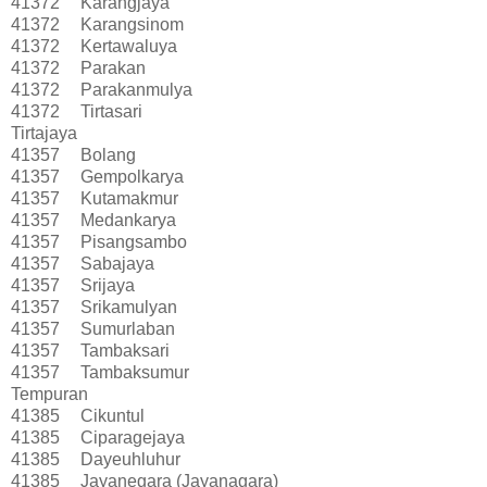
41372
Karangjaya
41372
Karangsinom
41372
Kertawaluya
41372
Parakan
41372
Parakanmulya
41372
Tirtasari
Tirtajaya
41357
Bolang
41357
Gempolkarya
41357
Kutamakmur
41357
Medankarya
41357
Pisangsambo
41357
Sabajaya
41357
Srijaya
41357
Srikamulyan
41357
Sumurlaban
41357
Tambaksari
41357
Tambaksumur
Tempuran
41385
Cikuntul
41385
Ciparagejaya
41385
Dayeuhluhur
41385
Jayanegara (Jayanagara)