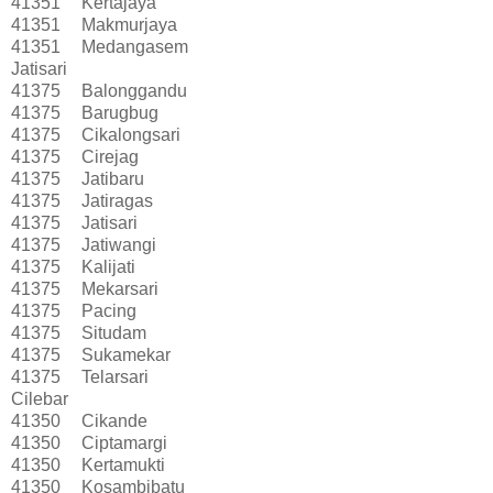
41351
Kertajaya
41351
Makmurjaya
41351
Medangasem
Jatisari
41375
Balonggandu
41375
Barugbug
41375
Cikalongsari
41375
Cirejag
41375
Jatibaru
41375
Jatiragas
41375
Jatisari
41375
Jatiwangi
41375
Kalijati
41375
Mekarsari
41375
Pacing
41375
Situdam
41375
Sukamekar
41375
Telarsari
Cilebar
41350
Cikande
41350
Ciptamargi
41350
Kertamukti
41350
Kosambibatu