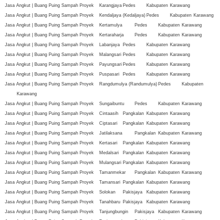
Jasa Angkut | Buang Puing Sampah Proyek
Karangjaya
Pedes
Kabupaten
Karawang
Jasa Angkut | Buang Puing Sampah Proyek
Kendaljaya (Kedaljaya)
Pedes
Kabupaten
Karawang
Jasa Angkut | Buang Puing Sampah Proyek
Kertamulya
Pedes
Kabupaten
Karawang
Jasa Angkut | Buang Puing Sampah Proyek
Kertaraharja
Pedes
Kabupaten
Karawang
Jasa Angkut | Buang Puing Sampah Proyek
Labanjaya
Pedes
Kabupaten
Karawang
Jasa Angkut | Buang Puing Sampah Proyek
Malangsari
Pedes
Kabupaten
Karawang
Jasa Angkut | Buang Puing Sampah Proyek
Payungsari
Pedes
Kabupaten
Karawang
Jasa Angkut | Buang Puing Sampah Proyek
Puspasari
Pedes
Kabupaten
Karawang
Jasa Angkut | Buang Puing Sampah Proyek
Rangdumulya (Randumulya)
Pedes
Kabupaten
Karawang
Jasa Angkut | Buang Puing Sampah Proyek
Sungaibuntu
Pedes
Kabupaten
Karawang
Jasa Angkut | Buang Puing Sampah Proyek
Cintaasih
Pangkalan
Kabupaten
Karawang
Jasa Angkut | Buang Puing Sampah Proyek
Ciptasari
Pangkalan
Kabupaten
Karawang
Jasa Angkut | Buang Puing Sampah Proyek
Jatilaksana
Pangkalan
Kabupaten
Karawang
Jasa Angkut | Buang Puing Sampah Proyek
Kertasari
Pangkalan
Kabupaten
Karawang
Jasa Angkut | Buang Puing Sampah Proyek
Medalsari
Pangkalan
Kabupaten
Karawang
Jasa Angkut | Buang Puing Sampah Proyek
Mulangsari
Pangkalan
Kabupaten
Karawang
Jasa Angkut | Buang Puing Sampah Proyek
Tamanmekar
Pangkalan
Kabupaten
Karawang
Jasa Angkut | Buang Puing Sampah Proyek
Tamansari
Pangkalan
Kabupaten
Karawang
Jasa Angkut | Buang Puing Sampah Proyek
Solokan
Pakisjaya
Kabupaten
Karawang
Jasa Angkut | Buang Puing Sampah Proyek
Tanahbaru
Pakisjaya
Kabupaten
Karawang
Jasa Angkut | Buang Puing Sampah Proyek
Tanjungbungin
Pakisjaya
Kabupaten
Karawang