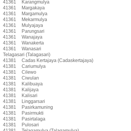
41361
Karangmulya
41361
Margakaya
41361
Margamulya
41361
Mekarmulya
41361
Mulyajaya
41361
Parungsari
41361
Wanajaya
41361
Wanakerta
41361
Wanasari
Telagasari (Talagasari)
41381
Cadas Kertajaya (Cadaskertajaya)
41381
Cariumulya
41381
Cilewo
41381
Ciwulan
41381
Kalibuaya
41381
Kalijaya
41381
Kalisari
41381
Linggarsari
41381
Pasirkamuning
41381
Pasirmukti
41381
Pasirtalaga
41381
Pulosari
41381
Telagamulya (Talagamulya)