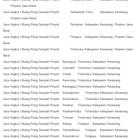
Propinsi Jawa Barat
Jasa Angkut | Buang Puing Sampah Proyek
Telukjambe Timur
Kabupaten
Karawang
Propinsi Jawa Barat
Jasa Angkut | Buang Puing Sampah Proyek
Tempuran
Kabupaten
Karawang
Propinsi Jawa
Barat
Jasa Angkut | Buang Puing Sampah Proyek
Tirtajaya
Kabupaten
Karawang
Propinsi Jawa
Barat
Jasa Angkut | Buang Puing Sampah Proyek
Tirtamulya
Kabupaten
Karawang
Propinsi Jawa
Barat
Jasa Angkut | Buang Puing Sampah Proyek
Bojongsari
Tirtamulya
Kabupaten
Karawang
Jasa Angkut | Buang Puing Sampah Proyek
Cipondoh
Tirtamulya
Kabupaten
Karawang
Jasa Angkut | Buang Puing Sampah Proyek
Citarik
Tirtamulya
Kabupaten
Karawang
Jasa Angkut | Buang Puing Sampah Proyek
Kamurang
Tirtamulya
Kabupaten
Karawang
Jasa Angkut | Buang Puing Sampah Proyek
Karangjaya
Tirtamulya
Kabupaten
Karawang
Jasa Angkut | Buang Puing Sampah Proyek
Karangsinom
Tirtamulya
Kabupaten
Karawang
Jasa Angkut | Buang Puing Sampah Proyek
Kertawaluya
Tirtamulya
Kabupaten
Karawang
Jasa Angkut | Buang Puing Sampah Proyek
Parakan
Tirtamulya
Kabupaten
Karawang
Jasa Angkut | Buang Puing Sampah Proyek
Parakanmulya
Tirtamulya
Kabupaten
Karawang
Jasa Angkut | Buang Puing Sampah Proyek
Tirtasari
Tirtamulya
Kabupaten
Karawang
Jasa Angkut | Buang Puing Sampah Proyek
Bolang
Tirtajaya
Kabupaten
Karawang
Jasa Angkut | Buang Puing Sampah Proyek
Gempolkarya
Tirtajaya
Kabupaten
Karawang
Jasa Angkut | Buang Puing Sampah Proyek
Kutamakmur
Tirtajaya
Kabupaten
Karawang