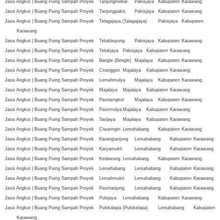
Jasa Angkut | Buang Puing Sampah Proyek
Tanjungmekar
Pakisjaya
Kabupaten
Karawang
Jasa Angkut | Buang Puing Sampah Proyek
Tanjungpakis
Pakisjaya
Kabupaten
Karawang
Jasa Angkut | Buang Puing Sampah Proyek
Telagajaya (Talagajaya)
Pakisjaya
Kabupaten
Karawang
Jasa Angkut | Buang Puing Sampah Proyek
Telukbuyung
Pakisjaya
Kabupaten
Karawang
Jasa Angkut | Buang Puing Sampah Proyek
Telukjaya
Pakisjaya
Kabupaten
Karawang
Jasa Angkut | Buang Puing Sampah Proyek
Bangle (Bengle)
Majalaya
Kabupaten
Karawang
Jasa Angkut | Buang Puing Sampah Proyek
Ciranggon
Majalaya
Kabupaten
Karawang
Jasa Angkut | Buang Puing Sampah Proyek
Lemahmulya
Majalaya
Kabupaten
Karawang
Jasa Angkut | Buang Puing Sampah Proyek
Majalaya
Majalaya
Kabupaten
Karawang
Jasa Angkut | Buang Puing Sampah Proyek
Pasirjengkol
Majalaya
Kabupaten
Karawang
Jasa Angkut | Buang Puing Sampah Proyek
Pasirmulya
Majalaya
Kabupaten
Karawang
Jasa Angkut | Buang Puing Sampah Proyek
Sarijaya
Majalaya
Kabupaten
Karawang
Jasa Angkut | Buang Puing Sampah Proyek
Ciwaringin
Lemahabang
Kabupaten
Karawang
Jasa Angkut | Buang Puing Sampah Proyek
Karangtanjung
Lemahabang
Kabupaten
Karawang
Jasa Angkut | Buang Puing Sampah Proyek
Karyamukti
Lemahabang
Kabupaten
Karawang
Jasa Angkut | Buang Puing Sampah Proyek
Kedawung
Lemahabang
Kabupaten
Karawang
Jasa Angkut | Buang Puing Sampah Proyek
Lemahabang
Lemahabang
Kabupaten
Karawang
Jasa Angkut | Buang Puing Sampah Proyek
Lemahmukti
Lemahabang
Kabupaten
Karawang
Jasa Angkut | Buang Puing Sampah Proyek
Pasirtanjung
Lemahabang
Kabupaten
Karawang
Jasa Angkut | Buang Puing Sampah Proyek
Pulojaya
Lemahabang
Kabupaten
Karawang
Jasa Angkut | Buang Puing Sampah Proyek
Pulokalapa (Pulokelapa)
Lemahabang
Kabupaten
Karawang