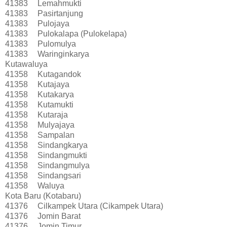
41383
Lemahmukti
41383
Pasirtanjung
41383
Pulojaya
41383
Pulokalapa (Pulokelapa)
41383
Pulomulya
41383
Waringinkarya
Kutawaluya
41358
Kutagandok
41358
Kutajaya
41358
Kutakarya
41358
Kutamukti
41358
Kutaraja
41358
Mulyajaya
41358
Sampalan
41358
Sindangkarya
41358
Sindangmukti
41358
Sindangmulya
41358
Sindangsari
41358
Waluya
Kota Baru (Kotabaru)
41376
Cilkampek Utara (Cikampek Utara)
41376
Jomin Barat
41376
Jomin Timur