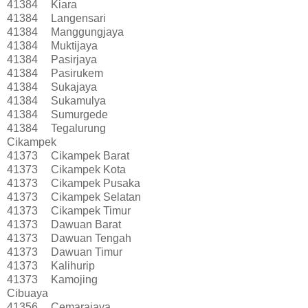
41384
Kiara
41384
Langensari
41384
Manggungjaya
41384
Muktijaya
41384
Pasirjaya
41384
Pasirukem
41384
Sukajaya
41384
Sukamulya
41384
Sumurgede
41384
Tegalurung
Cikampek
41373
Cikampek Barat
41373
Cikampek Kota
41373
Cikampek Pusaka
41373
Cikampek Selatan
41373
Cikampek Timur
41373
Dawuan Barat
41373
Dawuan Tengah
41373
Dawuan Timur
41373
Kalihurip
41373
Kamojing
Cibuaya
41356
Cemarajaya