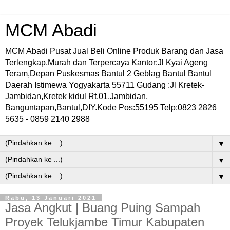
MCM Abadi
MCM Abadi Pusat Jual Beli Online Produk Barang dan Jasa
Terlengkap,Murah dan Terpercaya Kantor:Jl Kyai Ageng
Teram,Depan Puskesmas Bantul 2 Geblag Bantul Bantul
Daerah Istimewa Yogyakarta 55711 Gudang :Jl Kretek-
Jambidan,Kretek kidul Rt.01,Jambidan,
Banguntapan,Bantul,DIY.Kode Pos:55195 Telp:0823 2826
5635 - 0859 2140 2988
▼
▼
▼
Rabu, 13 Januari 2021
Jasa Angkut | Buang Puing Sampah
Proyek Telukjambe Timur Kabupaten