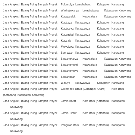
Jasa Angkut | Buang Puing Sampah Proyek
Pulomulya
Lemahabang
Kabupaten
Karawang
Jasa Angkut | Buang Puing Sampah Proyek
Waringinkarya
Lemahabang
Kabupaten
Karawang
Jasa Angkut | Buang Puing Sampah Proyek
Kutagandok
Kutawaluya
Kabupaten
Karawang
Jasa Angkut | Buang Puing Sampah Proyek
Kutajaya
Kutawaluya
Kabupaten
Karawang
Jasa Angkut | Buang Puing Sampah Proyek
Kutakarya
Kutawaluya
Kabupaten
Karawang
Jasa Angkut | Buang Puing Sampah Proyek
Kutamukti
Kutawaluya
Kabupaten
Karawang
Jasa Angkut | Buang Puing Sampah Proyek
Kutaraja
Kutawaluya
Kabupaten
Karawang
Jasa Angkut | Buang Puing Sampah Proyek
Mulyajaya
Kutawaluya
Kabupaten
Karawang
Jasa Angkut | Buang Puing Sampah Proyek
Sampalan
Kutawaluya
Kabupaten
Karawang
Jasa Angkut | Buang Puing Sampah Proyek
Sindangkarya
Kutawaluya
Kabupaten
Karawang
Jasa Angkut | Buang Puing Sampah Proyek
Sindangmukti
Kutawaluya
Kabupaten
Karawang
Jasa Angkut | Buang Puing Sampah Proyek
Sindangmulya
Kutawaluya
Kabupaten
Karawang
Jasa Angkut | Buang Puing Sampah Proyek
Sindangsari
Kutawaluya
Kabupaten
Karawang
Jasa Angkut | Buang Puing Sampah Proyek
Waluya
Kutawaluya
Kabupaten
Karawang
Jasa Angkut | Buang Puing Sampah Proyek
Cilkampek Utara (Cikampek Utara)
Kota Baru
(Kotabaru)
Kabupaten
Karawang
Jasa Angkut | Buang Puing Sampah Proyek
Jomin Barat
Kota Baru (Kotabaru)
Kabupaten
Karawang
Jasa Angkut | Buang Puing Sampah Proyek
Jomin Timur
Kota Baru (Kotabaru)
Kabupaten
Karawang
Jasa Angkut | Buang Puing Sampah Proyek
Pangulah Baru
Kota Baru (Kotabaru)
Kabupaten
Karawang