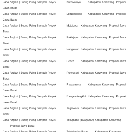
Jasa Angkut | Buang Puing Sampah Proyek
Kutawaluya
Kabupaten
Karawang
Propinsi
Jawa Barat
Jasa Angkut | Buang Puing Sampah Proyek
Lemahabang
Kabupaten
Karawang
Propinsi
Jawa Barat
Jasa Angkut | Buang Puing Sampah Proyek
Majalaya
Kabupaten
Karawang
Propinsi Jawa
Barat
Jasa Angkut | Buang Puing Sampah Proyek
Pakisjaya
Kabupaten
Karawang
Propinsi Jawa
Barat
Jasa Angkut | Buang Puing Sampah Proyek
Pangkalan
Kabupaten
Karawang
Propinsi Jawa
Barat
Jasa Angkut | Buang Puing Sampah Proyek
Pedes
Kabupaten
Karawang
Propinsi Jawa
Barat
Jasa Angkut | Buang Puing Sampah Proyek
Purwasari
Kabupaten
Karawang
Propinsi Jawa
Barat
Jasa Angkut | Buang Puing Sampah Proyek
Rawamerta
Kabupaten
Karawang
Propinsi
Jawa Barat
Jasa Angkut | Buang Puing Sampah Proyek
Rengasdengklok
Kabupaten
Karawang
Propinsi
Jawa Barat
Jasa Angkut | Buang Puing Sampah Proyek
Tegalwaru
Kabupaten
Karawang
Propinsi Jawa
Barat
Jasa Angkut | Buang Puing Sampah Proyek
Telagasari (Talagasari)
Kabupaten
Karawang
Propinsi Jawa Barat
Jasa Angkut | Buang Puing Sampah Proyek
Telukjambe Barat
Kabupaten
Karawang