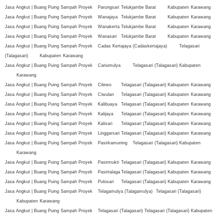
Jasa Angkut | Buang Puing Sampah Proyek
Parungsari
Telukjambe Barat
Kabupaten
Karawang
Jasa Angkut | Buang Puing Sampah Proyek
Wanajaya
Telukjambe Barat
Kabupaten
Karawang
Jasa Angkut | Buang Puing Sampah Proyek
Wanakerta
Telukjambe Barat
Kabupaten
Karawang
Jasa Angkut | Buang Puing Sampah Proyek
Wanasari
Telukjambe Barat
Kabupaten
Karawang
Jasa Angkut | Buang Puing Sampah Proyek
Cadas Kertajaya (Cadaskertajaya)
Telagasari
(Talagasari)
Kabupaten
Karawang
Jasa Angkut | Buang Puing Sampah Proyek
Cariumulya
Telagasari (Talagasari)
Kabupaten
Karawang
Jasa Angkut | Buang Puing Sampah Proyek
Cilewo
Telagasari (Talagasari)
Kabupaten
Karawang
Jasa Angkut | Buang Puing Sampah Proyek
Ciwulan
Telagasari (Talagasari)
Kabupaten
Karawang
Jasa Angkut | Buang Puing Sampah Proyek
Kalibuaya
Telagasari (Talagasari)
Kabupaten
Karawang
Jasa Angkut | Buang Puing Sampah Proyek
Kalijaya
Telagasari (Talagasari)
Kabupaten
Karawang
Jasa Angkut | Buang Puing Sampah Proyek
Kalisari
Telagasari (Talagasari)
Kabupaten
Karawang
Jasa Angkut | Buang Puing Sampah Proyek
Linggarsari
Telagasari (Talagasari)
Kabupaten
Karawang
Jasa Angkut | Buang Puing Sampah Proyek
Pasirkamuning
Telagasari (Talagasari)
Kabupaten
Karawang
Jasa Angkut | Buang Puing Sampah Proyek
Pasirmukti
Telagasari (Talagasari)
Kabupaten
Karawang
Jasa Angkut | Buang Puing Sampah Proyek
Pasirtalaga
Telagasari (Talagasari)
Kabupaten
Karawang
Jasa Angkut | Buang Puing Sampah Proyek
Pulosari
Telagasari (Talagasari)
Kabupaten
Karawang
Jasa Angkut | Buang Puing Sampah Proyek
Telagamulya (Talagamulya)
Telagasari (Talagasari)
Kabupaten
Karawang
Jasa Angkut | Buang Puing Sampah Proyek
Telagasari (Talagasari)
Telagasari (Talagasari)
Kabupaten