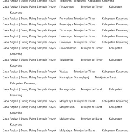
Jasa Angkut | Buang Puing Sampah Proyek
Tempuran
Tempuran
Kabupaten
Karawang
Jasa Angkut | Buang Puing Sampah Proyek
Pinayungan
Telukjambe Timur
Kabupaten
Karawang
Jasa Angkut | Buang Puing Sampah Proyek
Purwadana
Telukjambe Timur
Kabupaten
Karawang
Jasa Angkut | Buang Puing Sampah Proyek
Puseurjaya
Telukjambe Timur
Kabupaten
Karawang
Jasa Angkut | Buang Puing Sampah Proyek
Sirnabaya
Telukjambe Timur
Kabupaten
Karawang
Jasa Angkut | Buang Puing Sampah Proyek
Sukaharja
Telukjambe Timur
Kabupaten
Karawang
Jasa Angkut | Buang Puing Sampah Proyek
Sukaluyu
Telukjambe Timur
Kabupaten
Karawang
Jasa Angkut | Buang Puing Sampah Proyek
Sukamakmur
Telukjambe Timur
Kabupaten
Karawang
Jasa Angkut | Buang Puing Sampah Proyek
Telukjambe
Telukjambe Timur
Kabupaten
Karawang
Jasa Angkut | Buang Puing Sampah Proyek
Wadas
Telukjambe Timur
Kabupaten
Karawang
Jasa Angkut | Buang Puing Sampah Proyek
Kalangligar (Karangligar)
Telukjambe Barat
Kabupaten
Karawang
Jasa Angkut | Buang Puing Sampah Proyek
Karangmulya
Telukjambe Barat
Kabupaten
Karawang
Jasa Angkut | Buang Puing Sampah Proyek
Margakaya
Telukjambe Barat
Kabupaten
Karawang
Jasa Angkut | Buang Puing Sampah Proyek
Margamulya
Telukjambe Barat
Kabupaten
Karawang
Jasa Angkut | Buang Puing Sampah Proyek
Mekarmulya
Telukjambe Barat
Kabupaten
Karawang
Jasa Angkut | Buang Puing Sampah Proyek
Mulyajaya
Telukjambe Barat
Kabupaten
Karawang