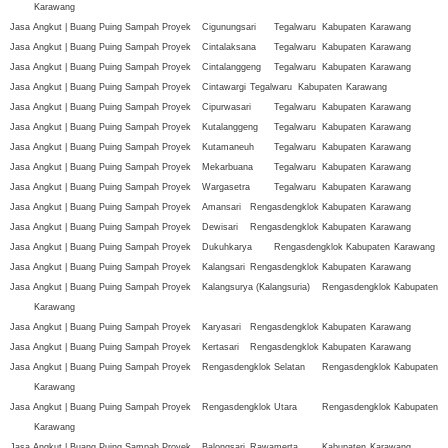
Karawang
Jasa Angkut | Buang Puing Sampah Proyek
Cigunungsari
Tegalwaru
Kabupaten
Karawang
Jasa Angkut | Buang Puing Sampah Proyek
Cintalaksana
Tegalwaru
Kabupaten
Karawang
Jasa Angkut | Buang Puing Sampah Proyek
Cintalanggeng
Tegalwaru
Kabupaten
Karawang
Jasa Angkut | Buang Puing Sampah Proyek
Cintawargi
Tegalwaru
Kabupaten
Karawang
Jasa Angkut | Buang Puing Sampah Proyek
Cipurwasari
Tegalwaru
Kabupaten
Karawang
Jasa Angkut | Buang Puing Sampah Proyek
Kutalanggeng
Tegalwaru
Kabupaten
Karawang
Jasa Angkut | Buang Puing Sampah Proyek
Kutamaneuh
Tegalwaru
Kabupaten
Karawang
Jasa Angkut | Buang Puing Sampah Proyek
Mekarbuana
Tegalwaru
Kabupaten
Karawang
Jasa Angkut | Buang Puing Sampah Proyek
Wargasetra
Tegalwaru
Kabupaten
Karawang
Jasa Angkut | Buang Puing Sampah Proyek
Amansari
Rengasdengklok
Kabupaten
Karawang
Jasa Angkut | Buang Puing Sampah Proyek
Dewisari
Rengasdengklok
Kabupaten
Karawang
Jasa Angkut | Buang Puing Sampah Proyek
Dukuhkarya
Rengasdengklok
Kabupaten
Karawang
Jasa Angkut | Buang Puing Sampah Proyek
Kalangsari
Rengasdengklok
Kabupaten
Karawang
Jasa Angkut | Buang Puing Sampah Proyek
Kalangsurya (Kalangsuria)
Rengasdengklok
Kabupaten
Karawang
Jasa Angkut | Buang Puing Sampah Proyek
Karyasari
Rengasdengklok
Kabupaten
Karawang
Jasa Angkut | Buang Puing Sampah Proyek
Kertasari
Rengasdengklok
Kabupaten
Karawang
Jasa Angkut | Buang Puing Sampah Proyek
Rengasdengklok Selatan
Rengasdengklok
Kabupaten
Karawang
Jasa Angkut | Buang Puing Sampah Proyek
Rengasdengklok Utara
Rengasdengklok
Kabupaten
Karawang
Jasa Angkut | Buang Puing Sampah Proyek
Balongsari
Rawamerta
Kabupaten
Karawang