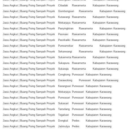
Jasa Angkut | Buang Puing Sampah Proyek
Cibadak
Rawamerta
Kabupaten
Karawang
Jasa Angkut | Buang Puing Sampah Proyek
Gombongsari
Rawamerta
Kabupaten
Karawang
Jasa Angkut | Buang Puing Sampah Proyek
Kutawargi
Rawamerta
Kabupaten
Karawang
Jasa Angkut | Buang Puing Sampah Proyek
Mekarjaya
Rawamerta
Kabupaten
Karawang
Jasa Angkut | Buang Puing Sampah Proyek
Panyingkiran
Rawamerta
Kabupaten
Karawang
Jasa Angkut | Buang Puing Sampah Proyek
Pasirawi
Rawamerta
Kabupaten
Karawang
Jasa Angkut | Buang Puing Sampah Proyek
Pasirkaliki
Rawamerta
Kabupaten
Karawang
Jasa Angkut | Buang Puing Sampah Proyek
Purwamekar
Rawamerta
Kabupaten
Karawang
Jasa Angkut | Buang Puing Sampah Proyek
Sekarwangi
Rawamerta
Kabupaten
Karawang
Jasa Angkut | Buang Puing Sampah Proyek
Sukamerta
Rawamerta
Kabupaten
Karawang
Jasa Angkut | Buang Puing Sampah Proyek
Sukapura
Rawamerta
Kabupaten
Karawang
Jasa Angkut | Buang Puing Sampah Proyek
Sukaraja
Rawamerta
Kabupaten
Karawang
Jasa Angkut | Buang Puing Sampah Proyek
Cengkong
Purwasari
Kabupaten
Karawang
Jasa Angkut | Buang Puing Sampah Proyek
Darawolong
Purwasari
Kabupaten
Karawang
Jasa Angkut | Buang Puing Sampah Proyek
Karangsari
Purwasari
Kabupaten
Karawang
Jasa Angkut | Buang Puing Sampah Proyek
Mekarjaya
Purwasari
Kabupaten
Karawang
Jasa Angkut | Buang Puing Sampah Proyek
Purwasari
Purwasari
Kabupaten
Karawang
Jasa Angkut | Buang Puing Sampah Proyek
Sukasari
Purwasari
Kabupaten
Karawang
Jasa Angkut | Buang Puing Sampah Proyek
Tamelang
Purwasari
Kabupaten
Karawang
Jasa Angkut | Buang Puing Sampah Proyek
Tegalsari
Purwasari
Kabupaten
Karawang
Jasa Angkut | Buang Puing Sampah Proyek
Dongkal
Pedes
Kabupaten
Karawang
Jasa Angkut | Buang Puing Sampah Proyek
Jatimulya
Pedes
Kabupaten
Karawang