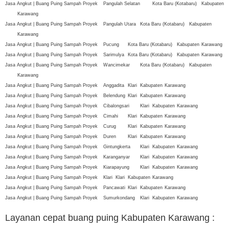
Jasa Angkut | Buang Puing Sampah Proyek
Pangulah Selatan
Kota Baru (Kotabaru)
Kabupaten
Karawang
Jasa Angkut | Buang Puing Sampah Proyek
Pangulah Utara
Kota Baru (Kotabaru)
Kabupaten
Karawang
Jasa Angkut | Buang Puing Sampah Proyek
Pucung
Kota Baru (Kotabaru)
Kabupaten
Karawang
Jasa Angkut | Buang Puing Sampah Proyek
Sarimulya
Kota Baru (Kotabaru)
Kabupaten
Karawang
Jasa Angkut | Buang Puing Sampah Proyek
Wancimekar
Kota Baru (Kotabaru)
Kabupaten
Karawang
Jasa Angkut | Buang Puing Sampah Proyek
Anggadita
Klari
Kabupaten
Karawang
Jasa Angkut | Buang Puing Sampah Proyek
Belendung
Klari
Kabupaten
Karawang
Jasa Angkut | Buang Puing Sampah Proyek
Cibalongsari
Klari
Kabupaten
Karawang
Jasa Angkut | Buang Puing Sampah Proyek
Cimahi
Klari
Kabupaten
Karawang
Jasa Angkut | Buang Puing Sampah Proyek
Curug
Klari
Kabupaten
Karawang
Jasa Angkut | Buang Puing Sampah Proyek
Duren
Klari
Kabupaten
Karawang
Jasa Angkut | Buang Puing Sampah Proyek
Gintungkerta
Klari
Kabupaten
Karawang
Jasa Angkut | Buang Puing Sampah Proyek
Karanganyar
Klari
Kabupaten
Karawang
Jasa Angkut | Buang Puing Sampah Proyek
Kiarapayung
Klari
Kabupaten
Karawang
Jasa Angkut | Buang Puing Sampah Proyek
Klari
Klari
Kabupaten
Karawang
Jasa Angkut | Buang Puing Sampah Proyek
Pancawati
Klari
Kabupaten
Karawang
Jasa Angkut | Buang Puing Sampah Proyek
Sumurkondang
Klari
Kabupaten
Karawang
Layanan cepat buang puing Kabupaten Karawang
: