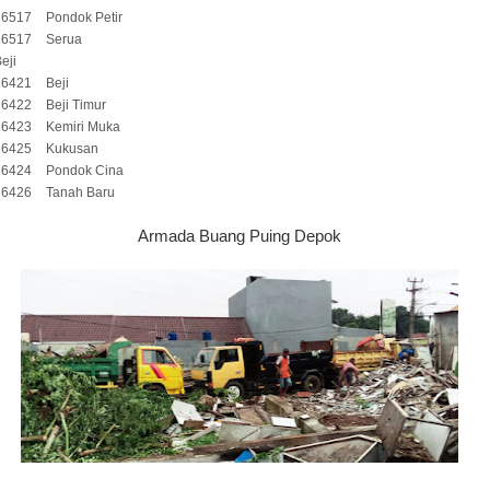
16517
Pondok Petir
16517
Serua
eji
16421
Beji
16422
Beji Timur
16423
Kemiri Muka
16425
Kukusan
16424
Pondok Cina
16426
Tanah Baru
Armada Buang Puing Depok