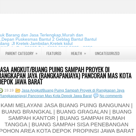
duk Barang dan Jasa Terlengkap,Murah dan
m,Depan Puskesmas Bantul 2 Geblag Bantul Bantul
ang :Jl Kretek-Jambidan,Kretek kidul
DIY.Kode Pos:55195 Telp:0823 2826 5635 - 0859
»
»
PARENT CATEGORY
FEATURED
HEALTH
UNCATEGORIZED
JASA ANGKUT/BUANG PUING SAMPAH PROYEK DI
RANGKAPAN JAYA (RANGKAPANJAYA) PANCORAN MAS KOTA
DEPOK JAWA BARAT
19.19
Jasa Angkut/Buang Puing Sampah Proyek di Rangkapan Jaya
(Rangkapanjaya) Pancoran Mas Kota Depok Jawa Barat
No comments
KAMI MELAYANI JASA BUANG PUING BANGUNAN |
BUANG BRANGKAL | BUANG GRAGALAN | BUANG
SAMPAH KANTOR | BUANG SAMPAH RUMAH
TANGGA | BUANG SAMPAH SISA PENEBANGAN
POHON AREA KOTA DEPOK PROPINSI JAWA BARAT