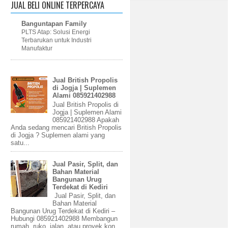
JUAL BELI ONLINE TERPERCAYA
Banguntapan Family
PLTS Atap: Solusi Energi
Terbarukan untuk Industri
Manufaktur
Jual British Propolis
di Jogja | Suplemen
Alami 085921402988
Jual British Propolis di
Jogja | Suplemen Alami
085921402988 Apakah
Anda sedang mencari British Propolis
di Jogja ? Suplemen alami yang
satu...
Jual Pasir, Split, dan
Bahan Material
Bangunan Urug
Terdekat di Kediri
Jual Pasir, Split, dan
Bahan Material
Bangunan Urug Terdekat di Kediri –
Hubungi 085921402988 Membangun
rumah, ruko, jalan, atau proyek kon...