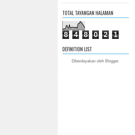
TOTAL TAYANGAN HALAMAN
8
4
8
0
2
1
DEFINITION LIST
Diberdayakan oleh
Blogger
.