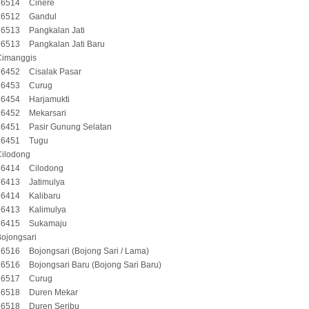
16514
Cinere
16512
Gandul
16513
Pangkalan Jati
16513
Pangkalan Jati Baru
Cimanggis
16452
Cisalak Pasar
16453
Curug
16454
Harjamukti
16452
Mekarsari
16451
Pasir Gunung Selatan
16451
Tugu
Cilodong
16414
Cilodong
16413
Jatimulya
16414
Kalibaru
16413
Kalimulya
16415
Sukamaju
ojongsari
16516
Bojongsari (Bojong Sari / Lama)
16516
Bojongsari Baru (Bojong Sari Baru)
16517
Curug
16518
Duren Mekar
16518
Duren Seribu