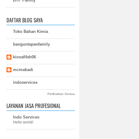
BTP Family
DAFTAR BLOG SAYA
Toko Bahan Kimia
banguntapanfamily
kiosafifah06
mcmabadi
indoservices
Perlihatkan Semua
LAYANAN JASA PROFESIONAL
Indo Services
Hello world!