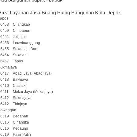
Area Layanan Jasa Buang Puing Bangunan Kota Depok
Tapos
16458
Cilangkap
16459
Cimpaeun
16451
Jatijajar
16456
Leuwinanggung
16455
Sukamaju Baru
16454
Sukatani
16457
Tapos
Sukmajaya
16417
Abadi Jaya (Abadijaya)
16418
Baktijaya
16416
Cisalak
16411
Mekar Jaya (Mekarjaya)
16412
Sukmajaya
16412
Tirtajaya
Sawangan
16519
Bedahan
16516
Cinangka
16516
Kedaung
16519
Pasir Putih