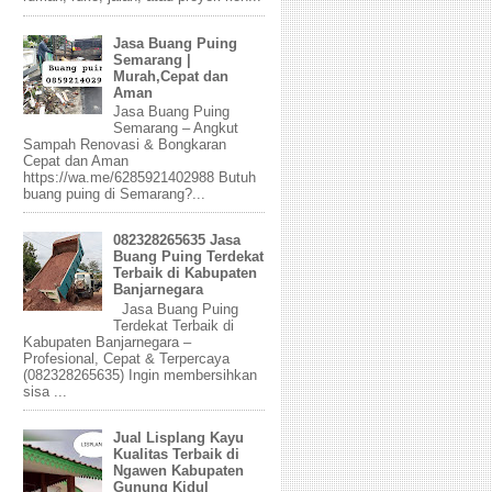
Jasa Buang Puing
Semarang |
Murah,Cepat dan
Aman
Jasa Buang Puing
Semarang – Angkut
Sampah Renovasi & Bongkaran
Cepat dan Aman
https://wa.me/6285921402988 Butuh
buang puing di Semarang?...
082328265635 Jasa
Buang Puing Terdekat
Terbaik di Kabupaten
Banjarnegara
Jasa Buang Puing
Terdekat Terbaik di
Kabupaten Banjarnegara –
Profesional, Cepat & Terpercaya
(082328265635) Ingin membersihkan
sisa ...
Jual Lisplang Kayu
Kualitas Terbaik di
Ngawen Kabupaten
Gunung Kidul