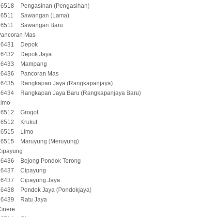
16518
Pengasinan (Pengasihan)
16511
Sawangan (Lama)
16511
Sawangan Baru
Pancoran Mas
16431
Depok
16432
Depok Jaya
16433
Mampang
16436
Pancoran Mas
16435
Rangkapan Jaya (Rangkapanjaya)
16434
Rangkapan Jaya Baru (Rangkapanjaya Baru)
Limo
16512
Grogol
16512
Krukut
16515
Limo
16515
Maruyung (Meruyung)
Cipayung
16436
Bojong Pondok Terong
16437
Cipayung
16437
Cipayung Jaya
16438
Pondok Jaya (Pondokjaya)
16439
Ratu Jaya
Cinere