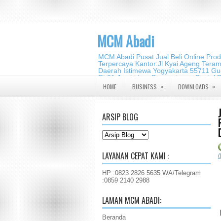
MCM Abadi
MCM Abadi Pusat Jual Beli Online Pro
Terpercaya Kantor:Jl Kyai Ageng Tera
Daerah Istimewa Yogyakarta 55711 Gud
Rt.01,Jambidan, Banguntapan,Bantul,
2140 2988
»
»
HOME
BUSINESS
DOWNLOADS
ARSIP BLOG
LAYANAN CEPAT KAMI :
HP :0823 2826 5635 WA/Telegram
:0859 2140 2988
LAMAN MCM ABADI:
Beranda