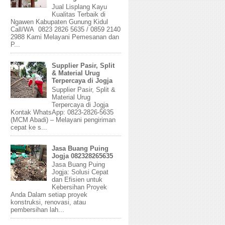
Jual Lisplang Kayu
Kualitas Terbaik di
Ngawen Kabupaten Gunung Kidul
Call/WA 0823 2826 5635 / 0859 2140
2988 Kami Melayani Pemesanan dan
P...
Supplier Pasir, Split
& Material Urug
Terpercaya di Jogja
Supplier Pasir, Split &
Material Urug
Terpercaya di Jogja
Kontak WhatsApp: 0823-2826-5635
(MCM Abadi) – Melayani pengiriman
cepat ke s...
Jasa Buang Puing
Jogja 082328265635
Jasa Buang Puing
Jogja: Solusi Cepat
dan Efisien untuk
Kebersihan Proyek
Anda Dalam setiap proyek
konstruksi, renovasi, atau
pembersihan lah...