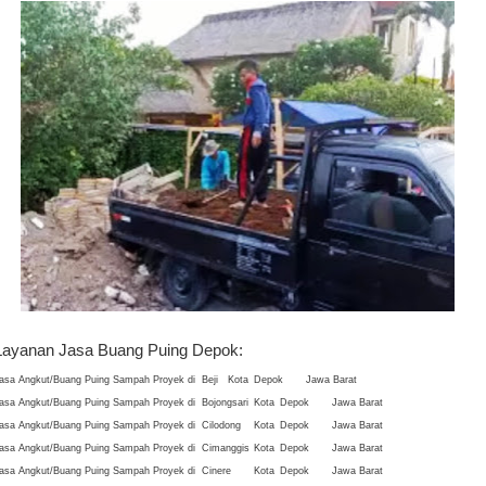
Layanan Jasa Buang Puing Depok:
asa Angkut/Buang Puing Sampah Proyek di
Beji
Kota
Depok
Jawa Barat
asa Angkut/Buang Puing Sampah Proyek di
Bojongsari
Kota
Depok
Jawa Barat
asa Angkut/Buang Puing Sampah Proyek di
Cilodong
Kota
Depok
Jawa Barat
asa Angkut/Buang Puing Sampah Proyek di
Cimanggis
Kota
Depok
Jawa Barat
asa Angkut/Buang Puing Sampah Proyek di
Cinere
Kota
Depok
Jawa Barat