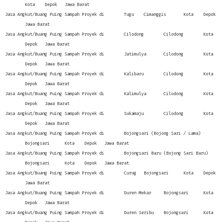
Kota
Depok
Jawa Barat
Jasa Angkut/Buang Puing Sampah Proyek di
Tugu
Cimanggis
Kota
Depok
Jawa Barat
Jasa Angkut/Buang Puing Sampah Proyek di
Cilodong
Cilodong
Kota
Depok
Jawa Barat
Jasa Angkut/Buang Puing Sampah Proyek di
Jatimulya
Cilodong
Kota
Depok
Jawa Barat
Jasa Angkut/Buang Puing Sampah Proyek di
Kalibaru
Cilodong
Kota
Depok
Jawa Barat
Jasa Angkut/Buang Puing Sampah Proyek di
Kalimulya
Cilodong
Kota
Depok
Jawa Barat
Jasa Angkut/Buang Puing Sampah Proyek di
Sukamaju
Cilodong
Kota
Depok
Jawa Barat
Jasa Angkut/Buang Puing Sampah Proyek di
Bojongsari (Bojong Sari / Lama)
Bojongsari
Kota
Depok
Jawa Barat
Jasa Angkut/Buang Puing Sampah Proyek di
Bojongsari Baru (Bojong Sari Baru)
Bojongsari
Kota
Depok
Jawa Barat
Jasa Angkut/Buang Puing Sampah Proyek di
Curug
Bojongsari
Kota
Depok
Jawa Barat
Jasa Angkut/Buang Puing Sampah Proyek di
Duren Mekar
Bojongsari
Kota
Depok
Jawa Barat
Jasa Angkut/Buang Puing Sampah Proyek di
Duren Seribu
Bojongsari
Kota