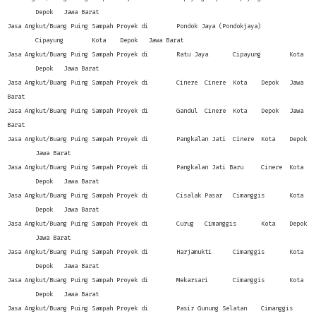
Depok
Jawa Barat
Jasa Angkut/Buang Puing Sampah Proyek di
Pondok Jaya (Pondokjaya)
Cipayung
Kota
Depok
Jawa Barat
Jasa Angkut/Buang Puing Sampah Proyek di
Ratu Jaya
Cipayung
Kota
Depok
Jawa Barat
Jasa Angkut/Buang Puing Sampah Proyek di
Cinere
Cinere
Kota
Depok
Jawa
Barat
Jasa Angkut/Buang Puing Sampah Proyek di
Gandul
Cinere
Kota
Depok
Jawa
Barat
Jasa Angkut/Buang Puing Sampah Proyek di
Pangkalan Jati
Cinere
Kota
Depok
Jawa Barat
Jasa Angkut/Buang Puing Sampah Proyek di
Pangkalan Jati Baru
Cinere
Kota
Depok
Jawa Barat
Jasa Angkut/Buang Puing Sampah Proyek di
Cisalak Pasar
Cimanggis
Kota
Depok
Jawa Barat
Jasa Angkut/Buang Puing Sampah Proyek di
Curug
Cimanggis
Kota
Depok
Jawa Barat
Jasa Angkut/Buang Puing Sampah Proyek di
Harjamukti
Cimanggis
Kota
Depok
Jawa Barat
Jasa Angkut/Buang Puing Sampah Proyek di
Mekarsari
Cimanggis
Kota
Depok
Jawa Barat
Jasa Angkut/Buang Puing Sampah Proyek di
Pasir Gunung Selatan
Cimanggis