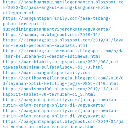
https://jasabuangpuingcilegonbanten.blogspot.co
m/2020/03/jasa-angkut-puing-bangunan-kota-
cilegon.html
https://banguntapanfamily.com/jasa-tebang-
pohon-tercepat-di-
suryodiningratanmantrijeronkotayogyakarta/
https://hammayim.blogspot.com/2018/11/
https://kirmatagratis.blogspot.com/2019/03/laya
nan-cepat-pembuatan-kacamata.html
https://kirmatagratismcmabadi.blogspot.com/p/da
ftar-kelurahan-di-daerah-istimewa.html
https://martbfamily.blogspot.com/2021/06/jual-
tawasaluminium-sulfatal2so43-di_73.html
https://mart.banguntapanfamily.com
https://optikpanggilanjogja.blogspot.com/2018/0
3/layanan-optik-keliling-jogja-0859-2140.html
https://poolshop100.blogspot.com/2019/11/jual-
kaporit-tablet-90-termurah-di_5.html
https://banguntapanfamily.com/jasa-perawatan-
rutin-kolam-renang-online-di-yogyakarta/
https://banguntapanfamily.com/jasa-perawatan-
rutin-kolam-renang-online-di-yogyakarta/
https://banguntapanpool.blogspot.com/2019/01/ja
sa-pembuatan-kolam-renang-jogja.html