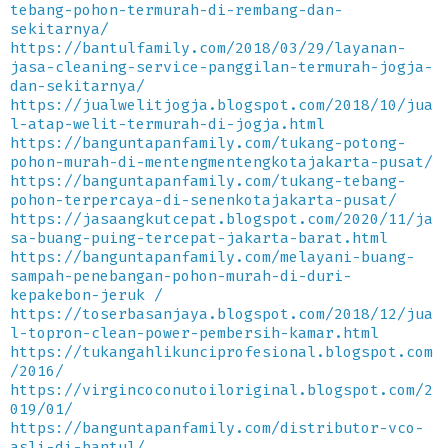
tebang-pohon-termurah-di-rembang-dan-
sekitarnya/
https://bantulfamily.com/2018/03/29/layanan-
jasa-cleaning-service-panggilan-termurah-jogja-
dan-sekitarnya/
https://jualwelitjogja.blogspot.com/2018/10/jua
l-atap-welit-termurah-di-jogja.html
https://banguntapanfamily.com/tukang-potong-
pohon-murah-di-mentengmentengkotajakarta-pusat/
https://banguntapanfamily.com/tukang-tebang-
pohon-terpercaya-di-senenkotajakarta-pusat/
https://jasaangkutcepat.blogspot.com/2020/11/ja
sa-buang-puing-tercepat-jakarta-barat.html
https://banguntapanfamily.com/melayani-buang-
sampah-penebangan-pohon-murah-di-duri-
kepakebon-jeruk /
https://toserbasanjaya.blogspot.com/2018/12/jua
l-topron-clean-power-pembersih-kamar.html
https://tukangahlikunciprofesional.blogspot.com
/2016/
https://virgincoconutoiloriginal.blogspot.com/2
019/01/
https://banguntapanfamily.com/distributor-vco-
asli-di-bantul/