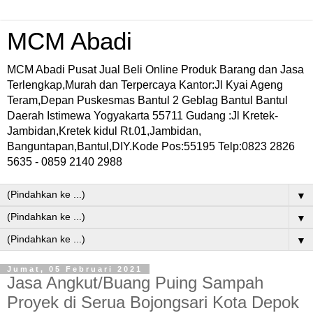
MCM Abadi
MCM Abadi Pusat Jual Beli Online Produk Barang dan Jasa
Terlengkap,Murah dan Terpercaya Kantor:Jl Kyai Ageng
Teram,Depan Puskesmas Bantul 2 Geblag Bantul Bantul
Daerah Istimewa Yogyakarta 55711 Gudang :Jl Kretek-
Jambidan,Kretek kidul Rt.01,Jambidan,
Banguntapan,Bantul,DIY.Kode Pos:55195 Telp:0823 2826
5635 - 0859 2140 2988
▼
▼
▼
Jumat, 05 Februari 2021
Jasa Angkut/Buang Puing Sampah
Proyek di Serua Bojongsari Kota Depok