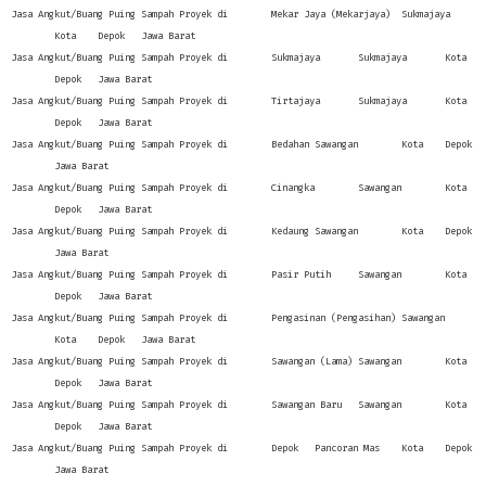
Jasa Angkut/Buang Puing Sampah Proyek di
Mekar Jaya (Mekarjaya)
Sukmajaya
Kota
Depok
Jawa Barat
Jasa Angkut/Buang Puing Sampah Proyek di
Sukmajaya
Sukmajaya
Kota
Depok
Jawa Barat
Jasa Angkut/Buang Puing Sampah Proyek di
Tirtajaya
Sukmajaya
Kota
Depok
Jawa Barat
Jasa Angkut/Buang Puing Sampah Proyek di
Bedahan
Sawangan
Kota
Depok
Jawa Barat
Jasa Angkut/Buang Puing Sampah Proyek di
Cinangka
Sawangan
Kota
Depok
Jawa Barat
Jasa Angkut/Buang Puing Sampah Proyek di
Kedaung
Sawangan
Kota
Depok
Jawa Barat
Jasa Angkut/Buang Puing Sampah Proyek di
Pasir Putih
Sawangan
Kota
Depok
Jawa Barat
Jasa Angkut/Buang Puing Sampah Proyek di
Pengasinan (Pengasihan)
Sawangan
Kota
Depok
Jawa Barat
Jasa Angkut/Buang Puing Sampah Proyek di
Sawangan (Lama)
Sawangan
Kota
Depok
Jawa Barat
Jasa Angkut/Buang Puing Sampah Proyek di
Sawangan Baru
Sawangan
Kota
Depok
Jawa Barat
Jasa Angkut/Buang Puing Sampah Proyek di
Depok
Pancoran Mas
Kota
Depok
Jawa Barat