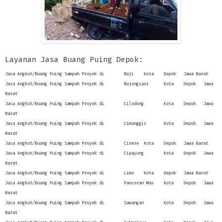
Layanan Jasa Buang Puing Depok:
Jasa Angkut/Buang Puing Sampah Proyek di
Beji
Kota
Depok
Jawa Barat
Jasa Angkut/Buang Puing Sampah Proyek di
Bojongsari
Kota
Depok
Jawa
Barat
Jasa Angkut/Buang Puing Sampah Proyek di
Cilodong
Kota
Depok
Jawa
Barat
Jasa Angkut/Buang Puing Sampah Proyek di
Cimanggis
Kota
Depok
Jawa
Barat
Jasa Angkut/Buang Puing Sampah Proyek di
Cinere
Kota
Depok
Jawa Barat
Jasa Angkut/Buang Puing Sampah Proyek di
Cipayung
Kota
Depok
Jawa
Barat
Jasa Angkut/Buang Puing Sampah Proyek di
Limo
Kota
Depok
Jawa Barat
Jasa Angkut/Buang Puing Sampah Proyek di
Pancoran Mas
Kota
Depok
Jawa
Barat
Jasa Angkut/Buang Puing Sampah Proyek di
Sawangan
Kota
Depok
Jawa
Barat