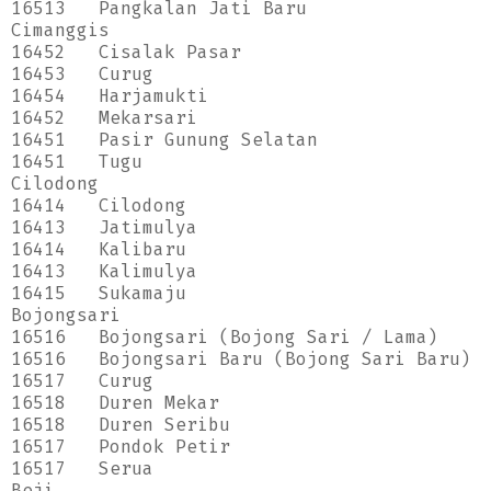
16513
Pangkalan Jati Baru
Cimanggis
16452
Cisalak Pasar
16453
Curug
16454
Harjamukti
16452
Mekarsari
16451
Pasir Gunung Selatan
16451
Tugu
Cilodong
16414
Cilodong
16413
Jatimulya
16414
Kalibaru
16413
Kalimulya
16415
Sukamaju
Bojongsari
16516
Bojongsari (Bojong Sari / Lama)
16516
Bojongsari Baru (Bojong Sari Baru)
16517
Curug
16518
Duren Mekar
16518
Duren Seribu
16517
Pondok Petir
16517
Serua
Beji