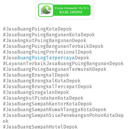
#JasaBuangPuingKotaDepok
#JasaBuangPuingBangunanKotaDepok
#JasaAngkutPuingBangunanDepok
#JasaBuangPuingBangunanTerbaikDepok
#JasaBuangPuingProfesionalDepok
#Jasa
BuangPuingTerpercaya
Depok
#LayananTerbaikJasaBuangPuingBangunanDepok
#JasaBuangPuingBangunanTermurahDepok
#JasaBuangBrangkalDepok
#JasaBuangBrangkalKotaDepok
#JasaBuangBrangkalTercepatDepok
#JasaBuangGragalanDepok
#JasaAngkutPindahanKotaDepok
#JasaBuangSampahKantorKotaDepok
#JasaBuangSampahRumahTanggaKotaDepok
#JasaBuangSampahSisaPenebanganPohonKotaDep
ok
#JasaBuangSampahHotelDepok