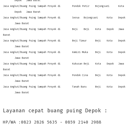
Depok
Jawa Barat
Jasa Angkut/Buang Puing Sampah Proyek di
Pondok Petir
Bojongsari
Kota
Depok
Jawa Barat
Jasa Angkut/Buang Puing Sampah Proyek di
Serua
Bojongsari
Kota
Depok
Jawa Barat
Jasa Angkut/Buang Puing Sampah Proyek di
Beji
Beji
Kota
Depok
Jawa
Barat
Jasa Angkut/Buang Puing Sampah Proyek di
Beji Timur
Beji
Kota
Depok
Jawa Barat
Jasa Angkut/Buang Puing Sampah Proyek di
Kemiri Muka
Beji
Kota
Depok
Jawa Barat
Jasa Angkut/Buang Puing Sampah Proyek di
Kukusan
Beji
Kota
Depok
Jawa
Barat
Jasa Angkut/Buang Puing Sampah Proyek di
Pondok Cina
Beji
Kota
Depok
Jawa Barat
Jasa Angkut/Buang Puing Sampah Proyek di
Tanah Baru
Beji
Kota
Depok
Jawa Barat
Layanan cepat buang puing Depok
:
HP/WA :0823 2826 5635 - 0859 2140 2988