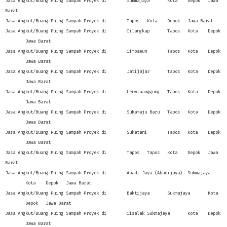
Jasa Angkut/Buang Puing Sampah Proyek di
Sukmajaya
Kota
Depok
Jawa
Barat
Jasa Angkut/Buang Puing Sampah Proyek di
Tapos
Kota
Depok
Jawa Barat
Jasa Angkut/Buang Puing Sampah Proyek di
Cilangkap
Tapos
Kota
Depok
Jawa Barat
Jasa Angkut/Buang Puing Sampah Proyek di
Cimpaeun
Tapos
Kota
Depok
Jawa Barat
Jasa Angkut/Buang Puing Sampah Proyek di
Jatijajar
Tapos
Kota
Depok
Jawa Barat
Jasa Angkut/Buang Puing Sampah Proyek di
Leuwinanggung
Tapos
Kota
Depok
Jawa Barat
Jasa Angkut/Buang Puing Sampah Proyek di
Sukamaju Baru
Tapos
Kota
Depok
Jawa Barat
Jasa Angkut/Buang Puing Sampah Proyek di
Sukatani
Tapos
Kota
Depok
Jawa Barat
Jasa Angkut/Buang Puing Sampah Proyek di
Tapos
Tapos
Kota
Depok
Jawa
Barat
Jasa Angkut/Buang Puing Sampah Proyek di
Abadi Jaya (Abadijaya)
Sukmajaya
Kota
Depok
Jawa Barat
Jasa Angkut/Buang Puing Sampah Proyek di
Baktijaya
Sukmajaya
Kota
Depok
Jawa Barat
Jasa Angkut/Buang Puing Sampah Proyek di
Cisalak
Sukmajaya
Kota
Depok
Jawa Barat