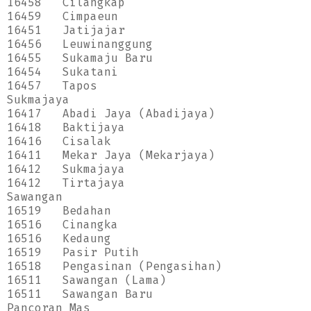
16458
Cilangkap
16459
Cimpaeun
16451
Jatijajar
16456
Leuwinanggung
16455
Sukamaju Baru
16454
Sukatani
16457
Tapos
Sukmajaya
16417
Abadi Jaya (Abadijaya)
16418
Baktijaya
16416
Cisalak
16411
Mekar Jaya (Mekarjaya)
16412
Sukmajaya
16412
Tirtajaya
Sawangan
16519
Bedahan
16516
Cinangka
16516
Kedaung
16519
Pasir Putih
16518
Pengasinan (Pengasihan)
16511
Sawangan (Lama)
16511
Sawangan Baru
Pancoran Mas