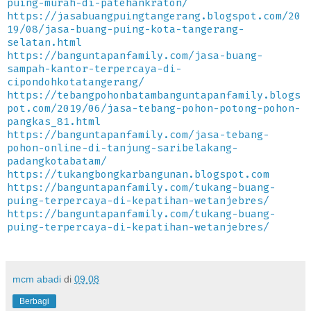
puing-murah-di-patehankraton/
https://jasabuangpuingtangerang.blogspot.com/20
19/08/jasa-buang-puing-kota-tangerang-
selatan.html
https://banguntapanfamily.com/jasa-buang-
sampah-kantor-terpercaya-di-
cipondohkotatangerang/
https://tebangpohonbatambanguntapanfamily.blogs
pot.com/2019/06/jasa-tebang-pohon-potong-pohon-
pangkas_81.html
https://banguntapanfamily.com/jasa-tebang-
pohon-online-di-tanjung-saribelakang-
padangkotabatam/
https://tukangbongkarbangunan.blogspot.com
https://banguntapanfamily.com/tukang-buang-
puing-terpercaya-di-kepatihan-wetanjebres/
https://banguntapanfamily.com/tukang-buang-
puing-terpercaya-di-kepatihan-wetanjebres/
mcm abadi
di
09.08
Berbagi