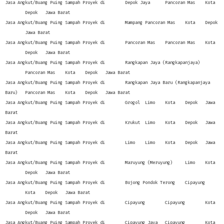
Jasa Angkut/Buang Puing Sampah Proyek di
Depok Jaya
Pancoran Mas
Kota
Depok
Jawa Barat
Jasa Angkut/Buang Puing Sampah Proyek di
Mampang
Pancoran Mas
Kota
Depok
Jawa Barat
Jasa Angkut/Buang Puing Sampah Proyek di
Pancoran Mas
Pancoran Mas
Kota
Depok
Jawa Barat
Jasa Angkut/Buang Puing Sampah Proyek di
Rangkapan Jaya (Rangkapanjaya)
Pancoran Mas
Kota
Depok
Jawa Barat
Jasa Angkut/Buang Puing Sampah Proyek di
Rangkapan Jaya Baru (Rangkapanjaya
Baru)
Pancoran Mas
Kota
Depok
Jawa Barat
Jasa Angkut/Buang Puing Sampah Proyek di
Grogol
Limo
Kota
Depok
Jawa
Barat
Jasa Angkut/Buang Puing Sampah Proyek di
Krukut
Limo
Kota
Depok
Jawa
Barat
Jasa Angkut/Buang Puing Sampah Proyek di
Limo
Limo
Kota
Depok
Jawa
Barat
Jasa Angkut/Buang Puing Sampah Proyek di
Maruyung (Meruyung)
Limo
Kota
Depok
Jawa Barat
Jasa Angkut/Buang Puing Sampah Proyek di
Bojong Pondok Terong
Cipayung
Kota
Depok
Jawa Barat
Jasa Angkut/Buang Puing Sampah Proyek di
Cipayung
Cipayung
Kota
Depok
Jawa Barat
Jasa Angkut/Buang Puing Sampah Proyek di
Cipayung Jaya
Cipayung
Kota