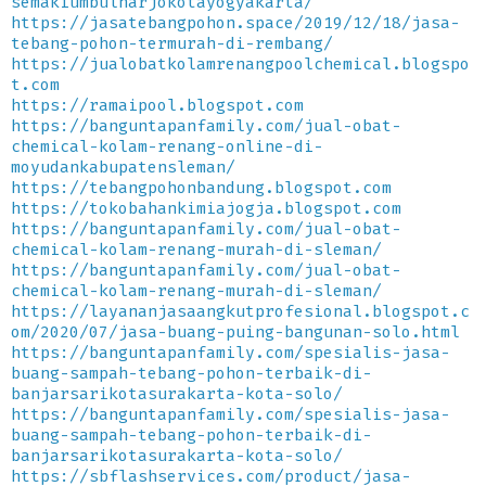
semakiumbulharjokotayogyakarta/
https://jasatebangpohon.space/2019/12/18/jasa-
tebang-pohon-termurah-di-rembang/
https://jualobatkolamrenangpoolchemical.blogspo
t.com
https://ramaipool.blogspot.com
https://banguntapanfamily.com/jual-obat-
chemical-kolam-renang-online-di-
moyudankabupatensleman/
https://tebangpohonbandung.blogspot.com
https://tokobahankimiajogja.blogspot.com
https://banguntapanfamily.com/jual-obat-
chemical-kolam-renang-murah-di-sleman/
https://banguntapanfamily.com/jual-obat-
chemical-kolam-renang-murah-di-sleman/
https://layananjasaangkutprofesional.blogspot.c
om/2020/07/jasa-buang-puing-bangunan-solo.html
https://banguntapanfamily.com/spesialis-jasa-
buang-sampah-tebang-pohon-terbaik-di-
banjarsarikotasurakarta-kota-solo/
https://banguntapanfamily.com/spesialis-jasa-
buang-sampah-tebang-pohon-terbaik-di-
banjarsarikotasurakarta-kota-solo/
https://sbflashservices.com/product/jasa-