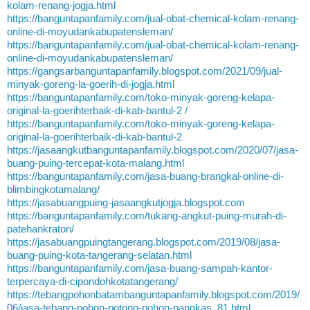
kolam-renang-jogja.html
https://banguntapanfamily.com/jual-obat-chemical-kolam-renang-
online-di-moyudankabupatensleman/
https://banguntapanfamily.com/jual-obat-chemical-kolam-renang-
online-di-moyudankabupatensleman/
https://gangsarbanguntapanfamily.blogspot.com/2021/09/jual-
minyak-goreng-la-goerih-di-jogja.html
https://banguntapanfamily.com/toko-minyak-goreng-kelapa-
original-la-goerihterbaik-di-kab-bantul-2 /
https://banguntapanfamily.com/toko-minyak-goreng-kelapa-
original-la-goerihterbaik-di-kab-bantul-2
https://jasaangkutbanguntapanfamily.blogspot.com/2020/07/jasa-
buang-puing-tercepat-kota-malang.html
https://banguntapanfamily.com/jasa-buang-brangkal-online-di-
blimbingkotamalang/
https://jasabuangpuing-jasaangkutjogja.blogspot.com
https://banguntapanfamily.com/tukang-angkut-puing-murah-di-
patehankraton/
https://jasabuangpuingtangerang.blogspot.com/2019/08/jasa-
buang-puing-kota-tangerang-selatan.html
https://banguntapanfamily.com/jasa-buang-sampah-kantor-
terpercaya-di-cipondohkotatangerang/
https://tebangpohonbatambanguntapanfamily.blogspot.com/2019/
06/jasa-tebang-pohon-potong-pohon-pangkas_81.html