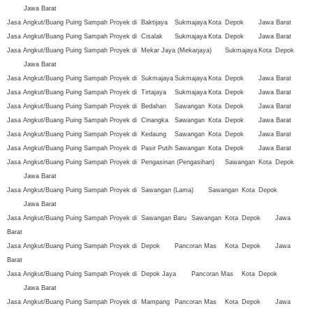
Jawa Barat
Jasa Angkut/Buang Puing Sampah Proyek di
Baktijaya
Sukmajaya
Kota
Depok
Jawa Barat
Jasa Angkut/Buang Puing Sampah Proyek di
Cisalak
Sukmajaya
Kota
Depok
Jawa Barat
Jasa Angkut/Buang Puing Sampah Proyek di
Mekar Jaya (Mekarjaya)
Sukmajaya
Kota
Depok
Jawa Barat
Jasa Angkut/Buang Puing Sampah Proyek di
Sukmajaya
Sukmajaya
Kota
Depok
Jawa Barat
Jasa Angkut/Buang Puing Sampah Proyek di
Tirtajaya
Sukmajaya
Kota
Depok
Jawa Barat
Jasa Angkut/Buang Puing Sampah Proyek di
Bedahan
Sawangan
Kota
Depok
Jawa Barat
Jasa Angkut/Buang Puing Sampah Proyek di
Cinangka
Sawangan
Kota
Depok
Jawa Barat
Jasa Angkut/Buang Puing Sampah Proyek di
Kedaung
Sawangan
Kota
Depok
Jawa Barat
Jasa Angkut/Buang Puing Sampah Proyek di
Pasir Putih
Sawangan
Kota
Depok
Jawa Barat
Jasa Angkut/Buang Puing Sampah Proyek di
Pengasinan (Pengasihan)
Sawangan
Kota
Depok
Jawa Barat
Jasa Angkut/Buang Puing Sampah Proyek di
Sawangan (Lama)
Sawangan
Kota
Depok
Jawa Barat
Jasa Angkut/Buang Puing Sampah Proyek di
Sawangan Baru
Sawangan
Kota
Depok
Jawa
Barat
Jasa Angkut/Buang Puing Sampah Proyek di
Depok
Pancoran Mas
Kota
Depok
Jawa
Barat
Jasa Angkut/Buang Puing Sampah Proyek di
Depok Jaya
Pancoran Mas
Kota
Depok
Jawa Barat
Jasa Angkut/Buang Puing Sampah Proyek di
Mampang
Pancoran Mas
Kota
Depok
Jawa