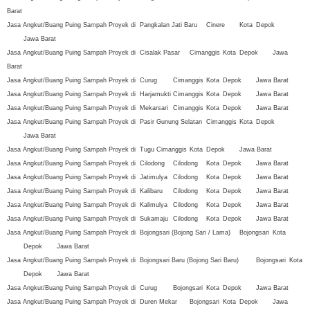
Barat
Jasa Angkut/Buang Puing Sampah Proyek di
Pangkalan Jati Baru
Cinere
Kota
Depok
Jawa Barat
Jasa Angkut/Buang Puing Sampah Proyek di
Cisalak Pasar
Cimanggis
Kota
Depok
Jawa
Barat
Jasa Angkut/Buang Puing Sampah Proyek di
Curug
Cimanggis
Kota
Depok
Jawa Barat
Jasa Angkut/Buang Puing Sampah Proyek di
Harjamukti
Cimanggis
Kota
Depok
Jawa Barat
Jasa Angkut/Buang Puing Sampah Proyek di
Mekarsari
Cimanggis
Kota
Depok
Jawa Barat
Jasa Angkut/Buang Puing Sampah Proyek di
Pasir Gunung Selatan
Cimanggis
Kota
Depok
Jawa Barat
Jasa Angkut/Buang Puing Sampah Proyek di
Tugu
Cimanggis
Kota
Depok
Jawa Barat
Jasa Angkut/Buang Puing Sampah Proyek di
Cilodong
Cilodong
Kota
Depok
Jawa Barat
Jasa Angkut/Buang Puing Sampah Proyek di
Jatimulya
Cilodong
Kota
Depok
Jawa Barat
Jasa Angkut/Buang Puing Sampah Proyek di
Kalibaru
Cilodong
Kota
Depok
Jawa Barat
Jasa Angkut/Buang Puing Sampah Proyek di
Kalimulya
Cilodong
Kota
Depok
Jawa Barat
Jasa Angkut/Buang Puing Sampah Proyek di
Sukamaju
Cilodong
Kota
Depok
Jawa Barat
Jasa Angkut/Buang Puing Sampah Proyek di
Bojongsari (Bojong Sari / Lama)
Bojongsari
Kota
Depok
Jawa Barat
Jasa Angkut/Buang Puing Sampah Proyek di
Bojongsari Baru (Bojong Sari Baru)
Bojongsari
Kota
Depok
Jawa Barat
Jasa Angkut/Buang Puing Sampah Proyek di
Curug
Bojongsari
Kota
Depok
Jawa Barat
Jasa Angkut/Buang Puing Sampah Proyek di
Duren Mekar
Bojongsari
Kota
Depok
Jawa