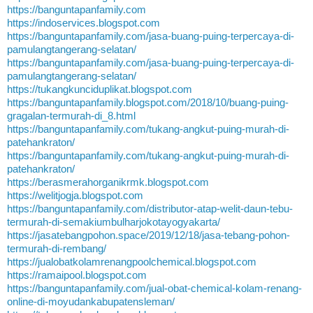
https://banguntapanfamily.com
https://indoservices.blogspot.com
https://banguntapanfamily.com/jasa-buang-puing-terpercaya-di-
pamulangtangerang-selatan/
https://banguntapanfamily.com/jasa-buang-puing-terpercaya-di-
pamulangtangerang-selatan/
https://tukangkunciduplikat.blogspot.com
https://banguntapanfamily.blogspot.com/2018/10/buang-puing-
gragalan-termurah-di_8.html
https://banguntapanfamily.com/tukang-angkut-puing-murah-di-
patehankraton/
https://banguntapanfamily.com/tukang-angkut-puing-murah-di-
patehankraton/
https://berasmerahorganikrmk.blogspot.com
https://welitjogja.blogspot.com
https://banguntapanfamily.com/distributor-atap-welit-daun-tebu-
termurah-di-semakiumbulharjokotayogyakarta/
https://jasatebangpohon.space/2019/12/18/jasa-tebang-pohon-
termurah-di-rembang/
https://jualobatkolamrenangpoolchemical.blogspot.com
https://ramaipool.blogspot.com
https://banguntapanfamily.com/jual-obat-chemical-kolam-renang-
online-di-moyudankabupatensleman/