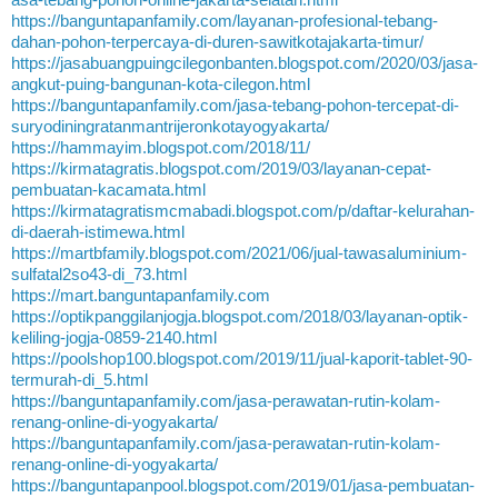
https://banguntapanfamily.com/layanan-profesional-tebang-
dahan-pohon-terpercaya-di-duren-sawitkotajakarta-timur/
https://jasabuangpuingcilegonbanten.blogspot.com/2020/03/jasa-
angkut-puing-bangunan-kota-cilegon.html
https://banguntapanfamily.com/jasa-tebang-pohon-tercepat-di-
suryodiningratanmantrijeronkotayogyakarta/
https://hammayim.blogspot.com/2018/11/
https://kirmatagratis.blogspot.com/2019/03/layanan-cepat-
pembuatan-kacamata.html
https://kirmatagratismcmabadi.blogspot.com/p/daftar-kelurahan-
di-daerah-istimewa.html
https://martbfamily.blogspot.com/2021/06/jual-tawasaluminium-
sulfatal2so43-di_73.html
https://mart.banguntapanfamily.com
https://optikpanggilanjogja.blogspot.com/2018/03/layanan-optik-
keliling-jogja-0859-2140.html
https://poolshop100.blogspot.com/2019/11/jual-kaporit-tablet-90-
termurah-di_5.html
https://banguntapanfamily.com/jasa-perawatan-rutin-kolam-
renang-online-di-yogyakarta/
https://banguntapanfamily.com/jasa-perawatan-rutin-kolam-
renang-online-di-yogyakarta/
https://banguntapanpool.blogspot.com/2019/01/jasa-pembuatan-