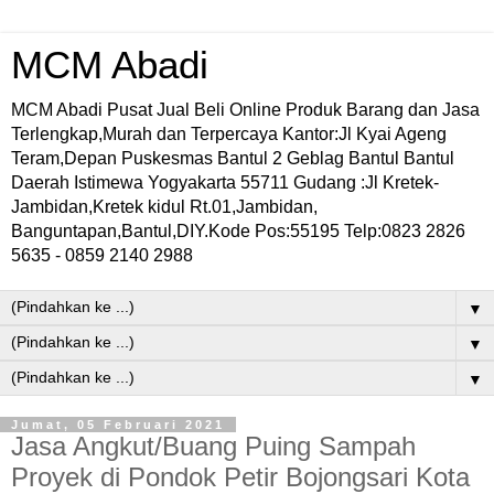
MCM Abadi
MCM Abadi Pusat Jual Beli Online Produk Barang dan Jasa
Terlengkap,Murah dan Terpercaya Kantor:Jl Kyai Ageng
Teram,Depan Puskesmas Bantul 2 Geblag Bantul Bantul
Daerah Istimewa Yogyakarta 55711 Gudang :Jl Kretek-
Jambidan,Kretek kidul Rt.01,Jambidan,
Banguntapan,Bantul,DIY.Kode Pos:55195 Telp:0823 2826
5635 - 0859 2140 2988
▼
▼
▼
Jumat, 05 Februari 2021
Jasa Angkut/Buang Puing Sampah
Proyek di Pondok Petir Bojongsari Kota