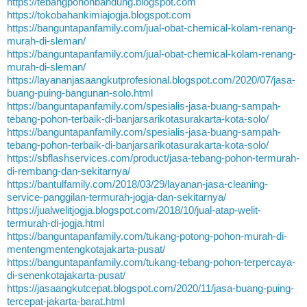
https://tebangpohonbandung.blogspot.com
https://tokobahankimiajogja.blogspot.com
https://banguntapanfamily.com/jual-obat-chemical-kolam-renang-
murah-di-sleman/
https://banguntapanfamily.com/jual-obat-chemical-kolam-renang-
murah-di-sleman/
https://layananjasaangkutprofesional.blogspot.com/2020/07/jasa-
buang-puing-bangunan-solo.html
https://banguntapanfamily.com/spesialis-jasa-buang-sampah-
tebang-pohon-terbaik-di-banjarsarikotasurakarta-kota-solo/
https://banguntapanfamily.com/spesialis-jasa-buang-sampah-
tebang-pohon-terbaik-di-banjarsarikotasurakarta-kota-solo/
https://sbflashservices.com/product/jasa-tebang-pohon-termurah-
di-rembang-dan-sekitarnya/
https://bantulfamily.com/2018/03/29/layanan-jasa-cleaning-
service-panggilan-termurah-jogja-dan-sekitarnya/
https://jualwelitjogja.blogspot.com/2018/10/jual-atap-welit-
termurah-di-jogja.html
https://banguntapanfamily.com/tukang-potong-pohon-murah-di-
mentengmentengkotajakarta-pusat/
https://banguntapanfamily.com/tukang-tebang-pohon-terpercaya-
di-senenkotajakarta-pusat/
https://jasaangkutcepat.blogspot.com/2020/11/jasa-buang-puing-
tercepat-jakarta-barat.html