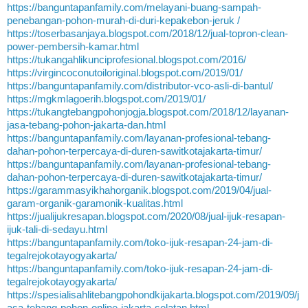
https://banguntapanfamily.com/melayani-buang-sampah-
penebangan-pohon-murah-di-duri-kepakebon-jeruk /
https://toserbasanjaya.blogspot.com/2018/12/jual-topron-clean-
power-pembersih-kamar.html
https://tukangahlikunciprofesional.blogspot.com/2016/
https://virgincoconutoiloriginal.blogspot.com/2019/01/
https://banguntapanfamily.com/distributor-vco-asli-di-bantul/
https://mgkmlagoerih.blogspot.com/2019/01/
https://tukangtebangpohonjogja.blogspot.com/2018/12/layanan-
jasa-tebang-pohon-jakarta-dan.html
https://banguntapanfamily.com/layanan-profesional-tebang-
dahan-pohon-terpercaya-di-duren-sawitkotajakarta-timur/
https://banguntapanfamily.com/layanan-profesional-tebang-
dahan-pohon-terpercaya-di-duren-sawitkotajakarta-timur/
https://garammasyikhahorganik.blogspot.com/2019/04/jual-
garam-organik-garamonik-kualitas.html
https://jualijukresapan.blogspot.com/2020/08/jual-ijuk-resapan-
ijuk-tali-di-sedayu.html
https://banguntapanfamily.com/toko-ijuk-resapan-24-jam-di-
tegalrejokotayogyakarta/
https://banguntapanfamily.com/toko-ijuk-resapan-24-jam-di-
tegalrejokotayogyakarta/
https://spesialisahlitebangpohondkijakarta.blogspot.com/2019/09/j
asa-tebang-pohon-online-jakarta-selatan.html