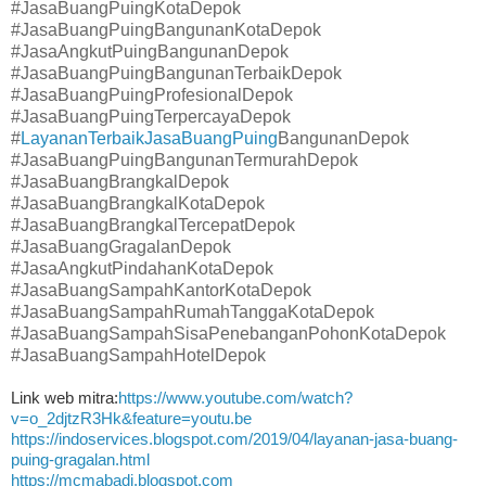
#JasaBuangPuingKotaDepok
#JasaBuangPuingBangunanKotaDepok
#JasaAngkutPuingBangunanDepok
#JasaBuangPuingBangunanTerbaikDepok
#JasaBuangPuingProfesionalDepok
#JasaBuangPuingTerpercayaDepok
#
LayananTerbaikJasaBuangPuing
BangunanDepok
#JasaBuangPuingBangunanTermurahDepok
#JasaBuangBrangkalDepok
#JasaBuangBrangkalKotaDepok
#JasaBuangBrangkalTercepatDepok
#JasaBuangGragalanDepok
#JasaAngkutPindahanKotaDepok
#JasaBuangSampahKantorKotaDepok
#JasaBuangSampahRumahTanggaKotaDepok
#JasaBuangSampahSisaPenebanganPohonKotaDepok
#JasaBuangSampahHotelDepok
Link web mitra:
https://www.youtube.com/watch?
v=o_2djtzR3Hk&feature=youtu.be
https://indoservices.blogspot.com/2019/04/layanan-jasa-buang-
puing-gragalan.html
https://mcmabadi.blogspot.com