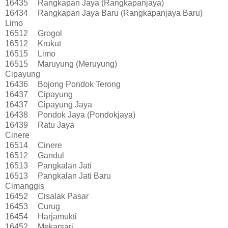
16435
Rangkapan Jaya (Rangkapanjaya)
16434
Rangkapan Jaya Baru (Rangkapanjaya Baru)
Limo
16512
Grogol
16512
Krukut
16515
Limo
16515
Maruyung (Meruyung)
Cipayung
16436
Bojong Pondok Terong
16437
Cipayung
16437
Cipayung Jaya
16438
Pondok Jaya (Pondokjaya)
16439
Ratu Jaya
Cinere
16514
Cinere
16512
Gandul
16513
Pangkalan Jati
16513
Pangkalan Jati Baru
Cimanggis
16452
Cisalak Pasar
16453
Curug
16454
Harjamukti
16452
Mekarsari