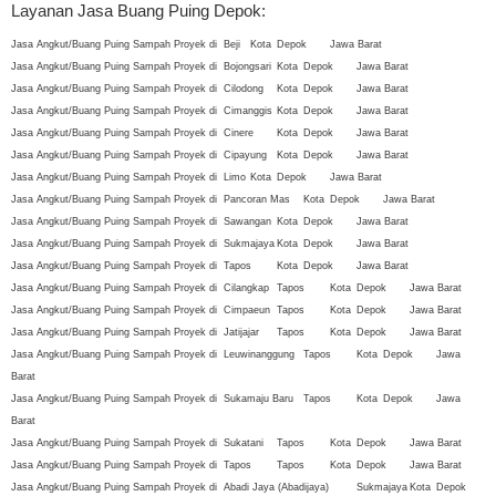
Layanan Jasa Buang Puing Depok:
Jasa Angkut/Buang Puing Sampah Proyek di
Beji
Kota
Depok
Jawa Barat
Jasa Angkut/Buang Puing Sampah Proyek di
Bojongsari
Kota
Depok
Jawa Barat
Jasa Angkut/Buang Puing Sampah Proyek di
Cilodong
Kota
Depok
Jawa Barat
Jasa Angkut/Buang Puing Sampah Proyek di
Cimanggis
Kota
Depok
Jawa Barat
Jasa Angkut/Buang Puing Sampah Proyek di
Cinere
Kota
Depok
Jawa Barat
Jasa Angkut/Buang Puing Sampah Proyek di
Cipayung
Kota
Depok
Jawa Barat
Jasa Angkut/Buang Puing Sampah Proyek di
Limo
Kota
Depok
Jawa Barat
Jasa Angkut/Buang Puing Sampah Proyek di
Pancoran Mas
Kota
Depok
Jawa Barat
Jasa Angkut/Buang Puing Sampah Proyek di
Sawangan
Kota
Depok
Jawa Barat
Jasa Angkut/Buang Puing Sampah Proyek di
Sukmajaya
Kota
Depok
Jawa Barat
Jasa Angkut/Buang Puing Sampah Proyek di
Tapos
Kota
Depok
Jawa Barat
Jasa Angkut/Buang Puing Sampah Proyek di
Cilangkap
Tapos
Kota
Depok
Jawa Barat
Jasa Angkut/Buang Puing Sampah Proyek di
Cimpaeun
Tapos
Kota
Depok
Jawa Barat
Jasa Angkut/Buang Puing Sampah Proyek di
Jatijajar
Tapos
Kota
Depok
Jawa Barat
Jasa Angkut/Buang Puing Sampah Proyek di
Leuwinanggung
Tapos
Kota
Depok
Jawa
Barat
Jasa Angkut/Buang Puing Sampah Proyek di
Sukamaju Baru
Tapos
Kota
Depok
Jawa
Barat
Jasa Angkut/Buang Puing Sampah Proyek di
Sukatani
Tapos
Kota
Depok
Jawa Barat
Jasa Angkut/Buang Puing Sampah Proyek di
Tapos
Tapos
Kota
Depok
Jawa Barat
Jasa Angkut/Buang Puing Sampah Proyek di
Abadi Jaya (Abadijaya)
Sukmajaya
Kota
Depok