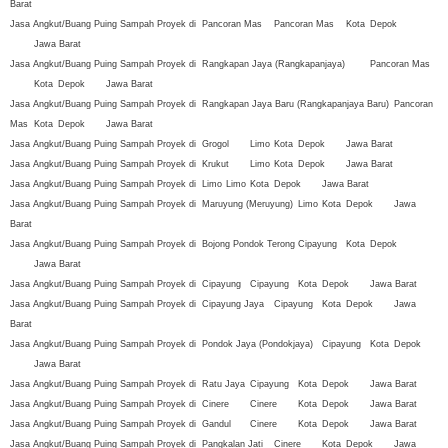
Barat
Jasa Angkut/Buang Puing Sampah Proyek di
Pancoran Mas
Pancoran Mas
Kota
Depok
Jawa Barat
Jasa Angkut/Buang Puing Sampah Proyek di
Rangkapan Jaya (Rangkapanjaya)
Pancoran Mas
Kota
Depok
Jawa Barat
Jasa Angkut/Buang Puing Sampah Proyek di
Rangkapan Jaya Baru (Rangkapanjaya Baru)
Pancoran
Mas
Kota
Depok
Jawa Barat
Jasa Angkut/Buang Puing Sampah Proyek di
Grogol
Limo
Kota
Depok
Jawa Barat
Jasa Angkut/Buang Puing Sampah Proyek di
Krukut
Limo
Kota
Depok
Jawa Barat
Jasa Angkut/Buang Puing Sampah Proyek di
Limo
Limo
Kota
Depok
Jawa Barat
Jasa Angkut/Buang Puing Sampah Proyek di
Maruyung (Meruyung)
Limo
Kota
Depok
Jawa
Barat
Jasa Angkut/Buang Puing Sampah Proyek di
Bojong Pondok Terong
Cipayung
Kota
Depok
Jawa Barat
Jasa Angkut/Buang Puing Sampah Proyek di
Cipayung
Cipayung
Kota
Depok
Jawa Barat
Jasa Angkut/Buang Puing Sampah Proyek di
Cipayung Jaya
Cipayung
Kota
Depok
Jawa
Barat
Jasa Angkut/Buang Puing Sampah Proyek di
Pondok Jaya (Pondokjaya)
Cipayung
Kota
Depok
Jawa Barat
Jasa Angkut/Buang Puing Sampah Proyek di
Ratu Jaya
Cipayung
Kota
Depok
Jawa Barat
Jasa Angkut/Buang Puing Sampah Proyek di
Cinere
Cinere
Kota
Depok
Jawa Barat
Jasa Angkut/Buang Puing Sampah Proyek di
Gandul
Cinere
Kota
Depok
Jawa Barat
Jasa Angkut/Buang Puing Sampah Proyek di
Pangkalan Jati
Cinere
Kota
Depok
Jawa