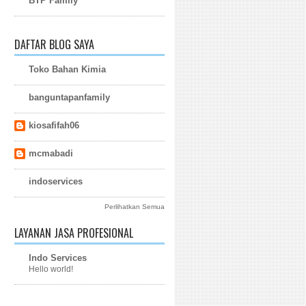
BTP Family
DAFTAR BLOG SAYA
Toko Bahan Kimia
banguntapanfamily
kiosafifah06
mcmabadi
indoservices
Perlihatkan Semua
LAYANAN JASA PROFESIONAL
Indo Services
Hello world!