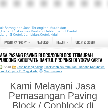
duk Barang dan Jasa Terlengkap,Murah dan
m,Depan Puskesmas Bantul 2 Geblag Bantul Bantul
ang :Jl Kretek-Jambidan,Kretek kidul
DIY.Kode Pos:55195 Telp:0823 2826 5635 - 0859
»
»
PARENT CATEGORY
FEATURED
HEALTH
UNCATEGORIZED
JASA PASANG PAVING BLOCK/CONBLOCK TERMURAH
PUNDONG KABUPATEN BANTUL PROPINSI DI YOGYAKARTA
22.40
Jasa pasang paving Block/conblock termurah Pundong Kabupaten
antul Propinsi DI Yogyakarta
No comments
Kami Melayani Jasa
Pemasangan Paving
Block / Conblock di