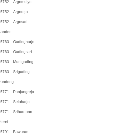
55752
Argomulyo
55752
Argorejo
55752
Argosari
Sanden
55763
Gadingharjo
55763
Gadingsari
55763
Murtigading
55763
Srigading
Pundong
55771
Panjangrejo
55771
Seloharjo
55771
Srihardono
leret
55791
Bawuran