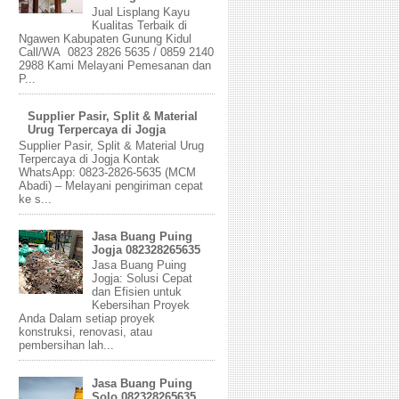
Jual Lisplang Kayu
Kualitas Terbaik di
Ngawen Kabupaten Gunung Kidul
Call/WA 0823 2826 5635 / 0859 2140
2988 Kami Melayani Pemesanan dan
P...
Supplier Pasir, Split & Material
Urug Terpercaya di Jogja
Supplier Pasir, Split & Material Urug
Terpercaya di Jogja Kontak
WhatsApp: 0823-2826-5635 (MCM
Abadi) – Melayani pengiriman cepat
ke s...
Jasa Buang Puing
Jogja 082328265635
Jasa Buang Puing
Jogja: Solusi Cepat
dan Efisien untuk
Kebersihan Proyek
Anda Dalam setiap proyek
konstruksi, renovasi, atau
pembersihan lah...
Jasa Buang Puing
Solo 082328265635