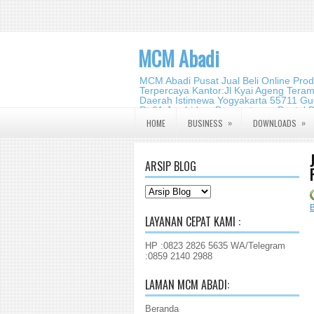
MCM Abadi
MCM Abadi Pusat Jual Beli Online Pro
Terpercaya Kantor:Jl Kyai Ageng Tera
Daerah Istimewa Yogyakarta 55711 Gud
Rt.01,Jambidan, Banguntapan,Bantul,
2140 2988
»
»
HOME
BUSINESS
DOWNLOADS
ARSIP BLOG
B
LAYANAN CEPAT KAMI :
HP :0823 2826 5635 WA/Telegram
:0859 2140 2988
LAMAN MCM ABADI:
Beranda