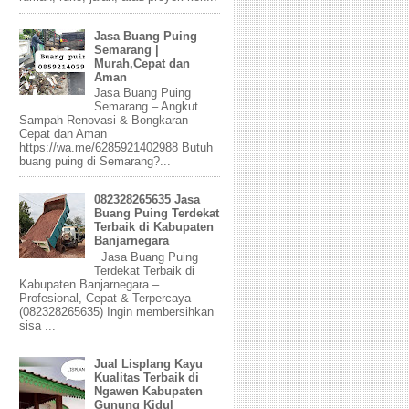
Jasa Buang Puing
Semarang |
Murah,Cepat dan
Aman
Jasa Buang Puing
Semarang – Angkut
Sampah Renovasi & Bongkaran
Cepat dan Aman
https://wa.me/6285921402988 Butuh
buang puing di Semarang?...
082328265635 Jasa
Buang Puing Terdekat
Terbaik di Kabupaten
Banjarnegara
Jasa Buang Puing
Terdekat Terbaik di
Kabupaten Banjarnegara –
Profesional, Cepat & Terpercaya
(082328265635) Ingin membersihkan
sisa ...
Jual Lisplang Kayu
Kualitas Terbaik di
Ngawen Kabupaten
Gunung Kidul