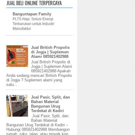
JUAL BELI ONLINE TERPERCAYA
Banguntapan Family
PLTS Atap: Solusi Energi
Terbarukan untuk Industri
Manufaktur
Jual British Propolis
di Jogja | Suplemen
Alami 085921402988
Jual British Propolis di
Jogja | Suplemen Alami
085921402988 Apakah
Anda sedang mencari British Propolis
di Jogja ? Suplemen alami yang
satu...
Jual Pasir, Split, dan
Bahan Material
Bangunan Urug
Terdekat di Kediri
Jual Pasir, Split, dan
Bahan Material
Bangunan Urug Terdekat di Kediri –
Hubungi 085921402988 Membangun
rumah, ruko, jalan, atau proyek kon...