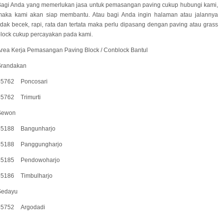
Bagi Anda yang memerlukan jasa untuk pemasangan paving cukup hubungi kami,
maka kami akan siap membantu. Atau bagi Anda ingin halaman atau jalannya
idak becek, rapi, rata dan tertata maka perlu dipasang dengan paving atau grass
lock cukup percayakan pada kami.
rea Kerja Pemasangan Paving Block / Conblock Bantul
Srandakan
55762
Poncosari
55762
Trimurti
Sewon
55188
Bangunharjo
55188
Panggungharjo
55185
Pendowoharjo
55186
Timbulharjo
Sedayu
55752
Argodadi