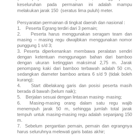
keseluruhan pada permainan ini adalah mampu
melakukan jarak 150 (seratus lima puluh) meter.
Persyaratan permainan di tingkat daerah dan nasional :
1.
Peserta Egrang terdiri dari 3 pemain;
2.
Peserta harus menggunakan seragam team dan
masing – masing regu diwajibkan menggunakan nomor
punggung 1 s/d 3;
3.
Peserta diperkenankan membawa peralatan sendiri
dengan ketentuan menggunagan bahan dari bamboo
dengan ukuran ketinggian maksimal 2,75 m. Jarak
penompang kaki dari bamboo terbawah adalah 50 cm,
sedangkan diameter bamboo antara 6 s/d 9 (tidak boleh
kurang);
4.
Start dibelakang garis dan posisi peserta masih
berada di bawah (belum naik);
5.
Berjalan sesuai dengan lintasan masing- masing;
6.
Masing-masing orang dalam satu regu wajib
menempuh jarak 50 m, sehingga jumlah total jarak
tempuh untuk masing-masing regu adalah sepanjang 150
m.
7.
Sebelum pergantian pemain, pemain dan egrangnya
harus seluruhnya melewati garis batas akhir;