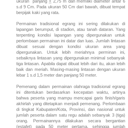
ukuran panjang
+
2,75 m dan memiliki diameter antar 6
s.d 9 Cm. Pada ukuran 50 Cm dari bawah, dibuat tempat
berpijak kaki yang rata.
Permainan tradisional egrang ini sering dilakukan di
lapangan berumput, di stadion, atau tanah dataran. Yang
terpenting kondisi lapangan yang dipergunakan untuk
perlombaan permainan ini datar dan luas. Jumlah lintasan
dibuat sesuai dengan kondisi ukuran area yang
dipergunakan. Untuk lebih meriahnya perminan ini,
sebaiknya lintasan yang dipergunakan minimal sebanyak
tiga lintasan. Apabila dapat dibuat lebih dari itu, akan lebih
baik dan meriah. Masing-masing lintasan dengan ukuran
lebar 1 s.d 1,5 meter dan panjang 50 meter.
Pemenang dalam permainan olahraga tradisional egrang
ini ditentukan berdasarkan kecepatan waktu, artinya
bahwa peserta yang mampu mencapai garis finish/garis
akhirlah yang ditetapkan menjadi pemenang. Perlombaan
di tingkat Kabupaten/Kota, Provinsi, dan nasional untuk
jumlah peserta dalam satu regu adalah sebanyak 3 (tiga)
orang. Permainannya dilakukan secara bergantian
(estafet) pada 50 meter pertama, sehingga jumlah