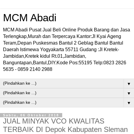
MCM Abadi
MCM Abadi Pusat Jual Beli Online Produk Barang dan Jasa
Terlengkap,Murah dan Terpercaya Kantor:Jl Kyai Ageng
Teram,Depan Puskesmas Bantul 2 Geblag Bantul Bantul
Daerah Istimewa Yogyakarta 55711 Gudang :Jl Kretek-
Jambidan,Kretek kidul Rt.01,Jambidan,
Banguntapan,Bantul,DIY.Kode Pos:55195 Telp:0823 2826
5635 - 0859 2140 2988
▼
▼
▼
Sabtu, 06 Oktober 2018
JUAL MINYAK VCO KWALITAS
TERBAIK DI Depok Kabupaten Sleman