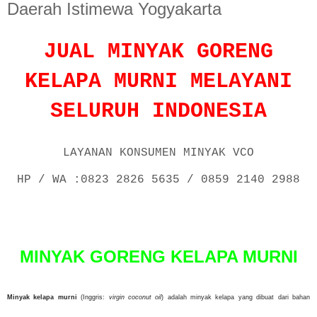
Daerah Istimewa Yogyakarta
JUAL MINYAK GORENG
KELAPA MURNI MELAYANI
SELURUH INDONESIA
LAYANAN KONSUMEN MINYAK VCO
HP / WA :0823 2826 5635 / 0859 2140 2988
P
o
s
t
MINYAK GORENG KELAPA MURNI
e
d
o
n
Minyak kelapa murni
(Inggris:
virgin coconut oil
) adalah minyak kelapa yang dibuat dari bahan