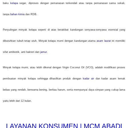
baku
kelapa
segar, diproses dengan pemanasan terkendali atau tanpa pemanasan sama sekali,
tanpa
bahan kimia
dan RDB.
Penyulingan minyak kelapa seperti di atas berakibat kandungan senyawa-senyawa esensial yang
dibutuhkan tubuh tetap utuh. Minyak kelapa murni dengan kandungan utama
asam laurat
ini memiliki
sifat antibiotik, anti bakteri dan
jamur
.
Minyak kelapa murni, atau lebih dikenal dengan Virgin Coconut Oil (VCO), adalah modifikasi proses
pembuatan minyak kelapa sehingga dihasilkan produk dengan
kadar air
dan kadar asam lemak
bebas yang rendah, berwarna bening, berbau harum, serta mempunyai daya simpan yang cukup lama
yaitu lebih dari 12 bulan.
LAYANAN KONSUMEN | MCM ABADI