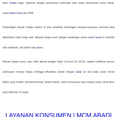
baku
kelapa
segar, diproses dengan pemanasan terkendali atau tanpa pemanasan sama sekali,
tanpa
bahan kimia
dan RDB.
Penyulingan minyak kelapa seperti di atas berakibat kandungan senyawa-senyawa esensial yang
dibutuhkan tubuh tetap utuh. Minyak kelapa murni dengan kandungan utama
asam laurat
ini memiliki
sifat antibiotik, anti bakteri dan
jamur
.
Minyak kelapa murni, atau lebih dikenal dengan Virgin Coconut Oil (VCO), adalah modifikasi proses
pembuatan minyak kelapa sehingga dihasilkan produk dengan
kadar air
dan kadar asam lemak
bebas yang rendah, berwarna bening, berbau harum, serta mempunyai daya simpan yang cukup lama
yaitu lebih dari 12 bulan.
LAYANAN KONSUMEN | MCM ABADI