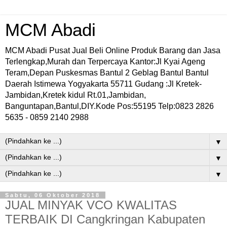
MCM Abadi
MCM Abadi Pusat Jual Beli Online Produk Barang dan Jasa
Terlengkap,Murah dan Terpercaya Kantor:Jl Kyai Ageng
Teram,Depan Puskesmas Bantul 2 Geblag Bantul Bantul
Daerah Istimewa Yogyakarta 55711 Gudang :Jl Kretek-
Jambidan,Kretek kidul Rt.01,Jambidan,
Banguntapan,Bantul,DIY.Kode Pos:55195 Telp:0823 2826
5635 - 0859 2140 2988
▼
▼
▼
Sabtu, 06 Oktober 2018
JUAL MINYAK VCO KWALITAS
TERBAIK DI Cangkringan Kabupaten