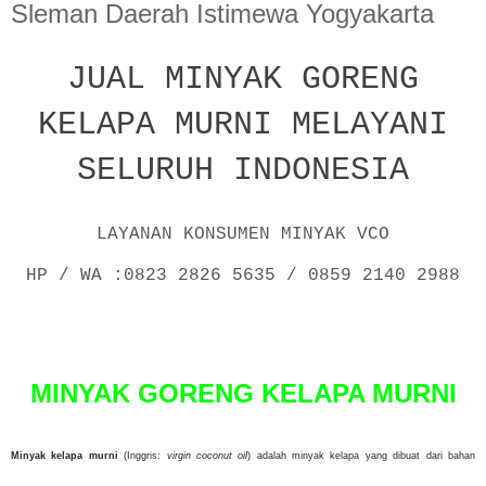
Sleman Daerah Istimewa Yogyakarta
JUAL MINYAK GORENG
KELAPA MURNI MELAYANI
SELURUH INDONESIA
LAYANAN KONSUMEN MINYAK VCO
HP / WA :0823 2826 5635 / 0859 2140 2988
P
o
s
t
MINYAK GORENG KELAPA MURNI
e
d
o
n
Minyak kelapa murni
(Inggris:
virgin coconut oil
) adalah minyak kelapa yang dibuat dari bahan