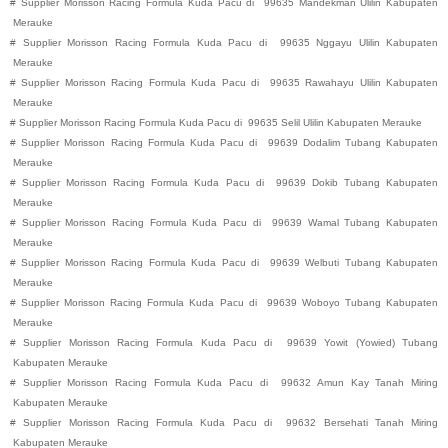
#
Supplier Morisson Racing Formula Kuda Pacu di
99635
Mandekman
Ulilin
Kabupaten
Merauke
#
Supplier Morisson Racing Formula Kuda Pacu di
99635
Nggayu
Ulilin
Kabupaten
Merauke
#
Supplier Morisson Racing Formula Kuda Pacu di
99635
Rawahayu
Ulilin
Kabupaten
Merauke
#
Supplier Morisson Racing Formula Kuda Pacu di
99635
Selil
Ulilin
Kabupaten
Merauke
#
Supplier Morisson Racing Formula Kuda Pacu di
99639
Dodalim
Tubang
Kabupaten
Merauke
#
Supplier Morisson Racing Formula Kuda Pacu di
99639
Dokib
Tubang
Kabupaten
Merauke
#
Supplier Morisson Racing Formula Kuda Pacu di
99639
Wamal
Tubang
Kabupaten
Merauke
#
Supplier Morisson Racing Formula Kuda Pacu di
99639
Welbuti
Tubang
Kabupaten
Merauke
#
Supplier Morisson Racing Formula Kuda Pacu di
99639
Woboyo
Tubang
Kabupaten
Merauke
#
Supplier Morisson Racing Formula Kuda Pacu di
99639
Yowit (Yowied)
Tubang
Kabupaten
Merauke
#
Supplier Morisson Racing Formula Kuda Pacu di
99632
Amun Kay
Tanah Miring
Kabupaten
Merauke
#
Supplier Morisson Racing Formula Kuda Pacu di
99632
Bersehati
Tanah Miring
Kabupaten
Merauke