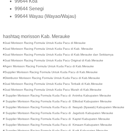
99644
Koa
99644
Senegi
99644
Wayau (Wayao/Wajau)
hashtaq morisson Kab. Merauke
#Jual Morisson Racing Formula Untuk Kuda Pacu di
Merauke
#Jual Morisson Racing Formula Untuk Kuda Pacu di Kab.
Merauke
#Jual Morisson Racing Formula Untuk Kuda Pacu di
Kab.
Merauke dan Sekitarnya
#Jual Morisson Racing Formula Untuk Kuda Pacu Original di
Kab.
Merauke
#Agen Morisson Racing Formula Untuk Kuda Pacu di
Kab.
Merauke
#Supplier Morisson Racing Formula Untuk Kuda Pacu di
Kab.
Merauke
#Distributor Morisson Racing Formula Untuk Kuda Pacu di
Kab.
Merauke
#Jual Morisson Racing Formula Untuk Kuda Pacu Terbaik di
Kab.
Merauke
#Jual Morisson Racing Formula Untuk Kuda Pacu Murah di
Kab.
Merauke
#
Supplier Morisson Racing Formula Kuda Pacu di
Animha
Kabupaten
Merauke
#
Supplier Morisson Racing Formula Kuda Pacu di
Elikobal
Kabupaten
Merauke
#
Supplier Morisson Racing Formula Kuda Pacu di
Ilwayab (Ilyawab)
Kabupaten
Merauke
#
Supplier Morisson Racing Formula Kuda Pacu di
Jagebob
Kabupaten
Merauke
#
Supplier Morisson Racing Formula Kuda Pacu di
Kaptel
Kabupaten
Merauke
#
Supplier Morisson Racing Formula Kuda Pacu di
Kimaam
Kabupaten
Merauke
#
Supplier Morisson Racing Formula Kuda Pacu di
Kurik
Kabupaten
Merauke