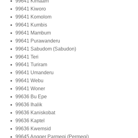
99641
Kimaam
99641
Kiworo
99641
Komolom
99641
Kumbis
99641
Mambum
99641
Purawanderu
99641
Sabudom (Sabudon)
99641
Teri
99641
Turiram
99641
Umanderu
99641
Webu
99641
Woner
99636
Bu Epe
99636
Ihalik
99636
Kaniskobat
99636
Kaptel
99636
Kwemsid
99645
Angger Parmegi (Permegi)