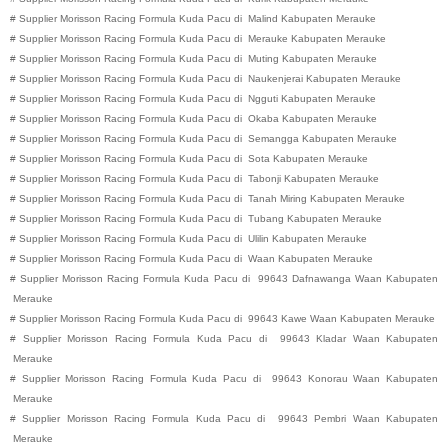
#
Supplier Morisson Racing Formula Kuda Pacu di
Malind
Kabupaten
Merauke
#
Supplier Morisson Racing Formula Kuda Pacu di
Merauke
Kabupaten
Merauke
#
Supplier Morisson Racing Formula Kuda Pacu di
Muting
Kabupaten
Merauke
#
Supplier Morisson Racing Formula Kuda Pacu di
Naukenjerai
Kabupaten
Merauke
#
Supplier Morisson Racing Formula Kuda Pacu di
Ngguti
Kabupaten
Merauke
#
Supplier Morisson Racing Formula Kuda Pacu di
Okaba
Kabupaten
Merauke
#
Supplier Morisson Racing Formula Kuda Pacu di
Semangga
Kabupaten
Merauke
#
Supplier Morisson Racing Formula Kuda Pacu di
Sota
Kabupaten
Merauke
#
Supplier Morisson Racing Formula Kuda Pacu di
Tabonji
Kabupaten
Merauke
#
Supplier Morisson Racing Formula Kuda Pacu di
Tanah Miring
Kabupaten
Merauke
#
Supplier Morisson Racing Formula Kuda Pacu di
Tubang
Kabupaten
Merauke
#
Supplier Morisson Racing Formula Kuda Pacu di
Ulilin
Kabupaten
Merauke
#
Supplier Morisson Racing Formula Kuda Pacu di
Waan
Kabupaten
Merauke
#
Supplier Morisson Racing Formula Kuda Pacu di
99643
Dafnawanga
Waan
Kabupaten
Merauke
#
Supplier Morisson Racing Formula Kuda Pacu di
99643
Kawe
Waan
Kabupaten
Merauke
#
Supplier Morisson Racing Formula Kuda Pacu di
99643
Kladar
Waan
Kabupaten
Merauke
#
Supplier Morisson Racing Formula Kuda Pacu di
99643
Konorau
Waan
Kabupaten
Merauke
#
Supplier Morisson Racing Formula Kuda Pacu di
99643
Pembri
Waan
Kabupaten
Merauke