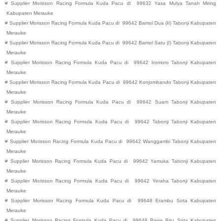
#
Supplier Morisson Racing Formula Kuda Pacu di
99632
Yasa Mulya
Tanah Miring
Kabupaten
Merauke
#
Supplier Morisson Racing Formula Kuda Pacu di
99642
Bamol Dua (II)
Tabonji
Kabupaten
Merauke
#
Supplier Morisson Racing Formula Kuda Pacu di
99642
Bamol Satu (I)
Tabonji
Kabupaten
Merauke
#
Supplier Morisson Racing Formula Kuda Pacu di
99642
Iromoro
Tabonji
Kabupaten
Merauke
#
Supplier Morisson Racing Formula Kuda Pacu di
99642
Konjombando
Tabonji
Kabupaten
Merauke
#
Supplier Morisson Racing Formula Kuda Pacu di
99642
Suam
Tabonji
Kabupaten
Merauke
#
Supplier Morisson Racing Formula Kuda Pacu di
99642
Tabonji
Tabonji
Kabupaten
Merauke
#
Supplier Morisson Racing Formula Kuda Pacu di
99642
Wanggambi
Tabonji
Kabupaten
Merauke
#
Supplier Morisson Racing Formula Kuda Pacu di
99642
Yamuka
Tabonji
Kabupaten
Merauke
#
Supplier Morisson Racing Formula Kuda Pacu di
99642
Yeraha
Tabonji
Kabupaten
Merauke
#
Supplier Morisson Racing Formula Kuda Pacu di
99648
Erambu
Sota
Kabupaten
Merauke
#
Supplier Morisson Racing Formula Kuda Pacu di
99648
Rawa Biru
Sota
Kabupaten