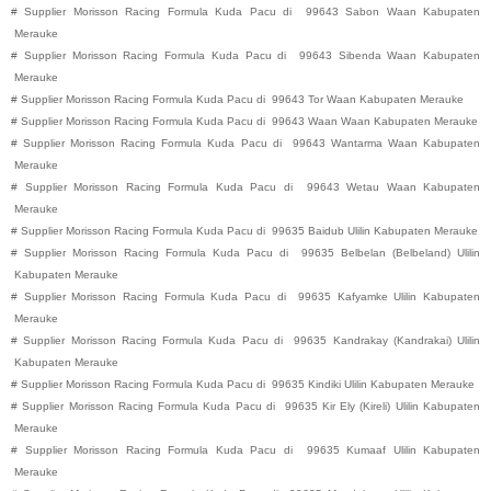
#
Supplier Morisson Racing Formula Kuda Pacu di
99643
Sabon
Waan
Kabupaten
Merauke
#
Supplier Morisson Racing Formula Kuda Pacu di
99643
Sibenda
Waan
Kabupaten
Merauke
#
Supplier Morisson Racing Formula Kuda Pacu di
99643
Tor
Waan
Kabupaten
Merauke
#
Supplier Morisson Racing Formula Kuda Pacu di
99643
Waan
Waan
Kabupaten
Merauke
#
Supplier Morisson Racing Formula Kuda Pacu di
99643
Wantarma
Waan
Kabupaten
Merauke
#
Supplier Morisson Racing Formula Kuda Pacu di
99643
Wetau
Waan
Kabupaten
Merauke
#
Supplier Morisson Racing Formula Kuda Pacu di
99635
Baidub
Ulilin
Kabupaten
Merauke
#
Supplier Morisson Racing Formula Kuda Pacu di
99635
Belbelan (Belbeland)
Ulilin
Kabupaten
Merauke
#
Supplier Morisson Racing Formula Kuda Pacu di
99635
Kafyamke
Ulilin
Kabupaten
Merauke
#
Supplier Morisson Racing Formula Kuda Pacu di
99635
Kandrakay (Kandrakai)
Ulilin
Kabupaten
Merauke
#
Supplier Morisson Racing Formula Kuda Pacu di
99635
Kindiki
Ulilin
Kabupaten
Merauke
#
Supplier Morisson Racing Formula Kuda Pacu di
99635
Kir Ely (Kireli)
Ulilin
Kabupaten
Merauke
#
Supplier Morisson Racing Formula Kuda Pacu di
99635
Kumaaf
Ulilin
Kabupaten
Merauke