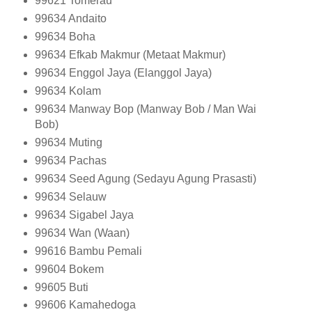
99621
Tomerau
99634
Andaito
99634
Boha
99634
Efkab Makmur (Metaat Makmur)
99634
Enggol Jaya (Elanggol Jaya)
99634
Kolam
99634
Manway Bop (Manway Bob / Man Wai
Bob)
99634
Muting
99634
Pachas
99634
Seed Agung (Sedayu Agung Prasasti)
99634
Selauw
99634
Sigabel Jaya
99634
Wan (Waan)
99616
Bambu Pemali
99604
Bokem
99605
Buti
99606
Kamahedoga