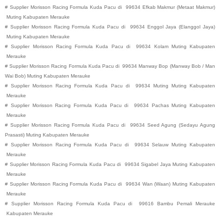
#
Supplier Morisson Racing Formula Kuda Pacu di
99634
Efkab Makmur (Metaat Makmur)
Muting
Kabupaten
Merauke
#
Supplier Morisson Racing Formula Kuda Pacu di
99634
Enggol Jaya (Elanggol Jaya)
Muting
Kabupaten
Merauke
#
Supplier Morisson Racing Formula Kuda Pacu di
99634
Kolam
Muting
Kabupaten
Merauke
#
Supplier Morisson Racing Formula Kuda Pacu di
99634
Manway Bop (Manway Bob / Man
Wai Bob)
Muting
Kabupaten
Merauke
#
Supplier Morisson Racing Formula Kuda Pacu di
99634
Muting
Muting
Kabupaten
Merauke
#
Supplier Morisson Racing Formula Kuda Pacu di
99634
Pachas
Muting
Kabupaten
Merauke
#
Supplier Morisson Racing Formula Kuda Pacu di
99634
Seed Agung (Sedayu Agung
Prasasti)
Muting
Kabupaten
Merauke
#
Supplier Morisson Racing Formula Kuda Pacu di
99634
Selauw
Muting
Kabupaten
Merauke
#
Supplier Morisson Racing Formula Kuda Pacu di
99634
Sigabel Jaya
Muting
Kabupaten
Merauke
#
Supplier Morisson Racing Formula Kuda Pacu di
99634
Wan (Waan)
Muting
Kabupaten
Merauke
#
Supplier Morisson Racing Formula Kuda Pacu di
99616
Bambu Pemali
Merauke
Kabupaten
Merauke