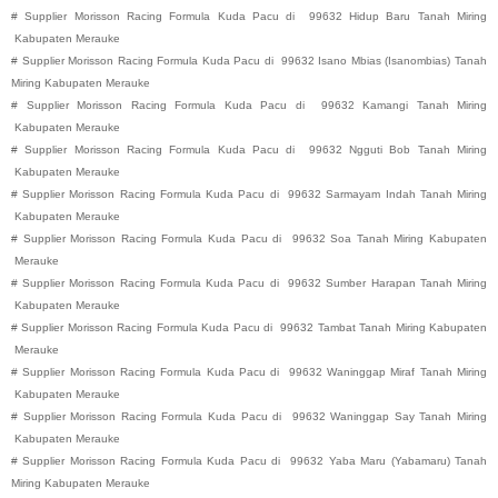
#
Supplier Morisson Racing Formula Kuda Pacu di
99632
Hidup Baru
Tanah Miring
Kabupaten
Merauke
#
Supplier Morisson Racing Formula Kuda Pacu di
99632
Isano Mbias (Isanombias)
Tanah
Miring
Kabupaten
Merauke
#
Supplier Morisson Racing Formula Kuda Pacu di
99632
Kamangi
Tanah Miring
Kabupaten
Merauke
#
Supplier Morisson Racing Formula Kuda Pacu di
99632
Ngguti Bob
Tanah Miring
Kabupaten
Merauke
#
Supplier Morisson Racing Formula Kuda Pacu di
99632
Sarmayam Indah
Tanah Miring
Kabupaten
Merauke
#
Supplier Morisson Racing Formula Kuda Pacu di
99632
Soa
Tanah Miring
Kabupaten
Merauke
#
Supplier Morisson Racing Formula Kuda Pacu di
99632
Sumber Harapan
Tanah Miring
Kabupaten
Merauke
#
Supplier Morisson Racing Formula Kuda Pacu di
99632
Tambat
Tanah Miring
Kabupaten
Merauke
#
Supplier Morisson Racing Formula Kuda Pacu di
99632
Waninggap Miraf
Tanah Miring
Kabupaten
Merauke
#
Supplier Morisson Racing Formula Kuda Pacu di
99632
Waninggap Say
Tanah Miring
Kabupaten
Merauke
#
Supplier Morisson Racing Formula Kuda Pacu di
99632
Yaba Maru (Yabamaru)
Tanah
Miring
Kabupaten
Merauke