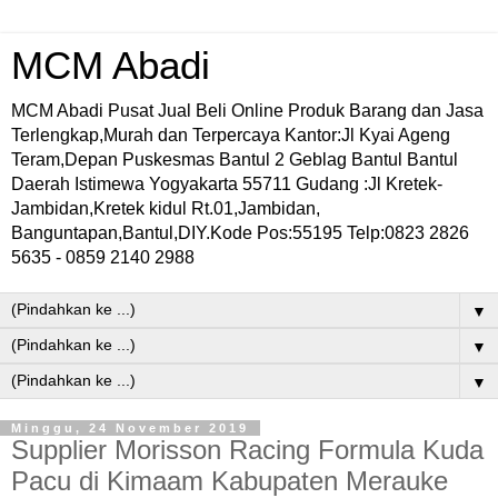
MCM Abadi
MCM Abadi Pusat Jual Beli Online Produk Barang dan Jasa
Terlengkap,Murah dan Terpercaya Kantor:Jl Kyai Ageng
Teram,Depan Puskesmas Bantul 2 Geblag Bantul Bantul
Daerah Istimewa Yogyakarta 55711 Gudang :Jl Kretek-
Jambidan,Kretek kidul Rt.01,Jambidan,
Banguntapan,Bantul,DIY.Kode Pos:55195 Telp:0823 2826
5635 - 0859 2140 2988
▼
▼
▼
Minggu, 24 November 2019
Supplier Morisson Racing Formula Kuda
Pacu di Kimaam Kabupaten Merauke