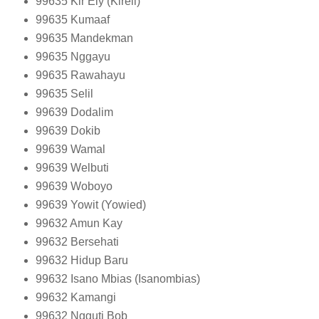
99635
Kir Ely (Kireli)
99635
Kumaaf
99635
Mandekman
99635
Nggayu
99635
Rawahayu
99635
Selil
99639
Dodalim
99639
Dokib
99639
Wamal
99639
Welbuti
99639
Woboyo
99639
Yowit (Yowied)
99632
Amun Kay
99632
Bersehati
99632
Hidup Baru
99632
Isano Mbias (Isanombias)
99632
Kamangi
99632
Ngguti Bob