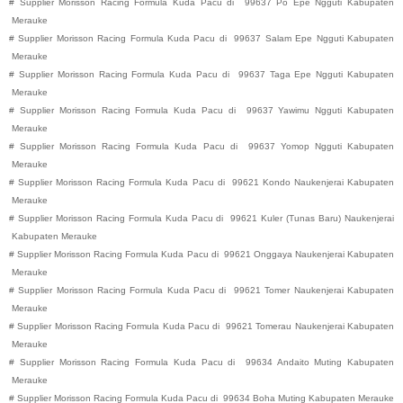
#
Supplier Morisson Racing Formula Kuda Pacu di
99637
Po Epe
Ngguti
Kabupaten
Merauke
#
Supplier Morisson Racing Formula Kuda Pacu di
99637
Salam Epe
Ngguti
Kabupaten
Merauke
#
Supplier Morisson Racing Formula Kuda Pacu di
99637
Taga Epe
Ngguti
Kabupaten
Merauke
#
Supplier Morisson Racing Formula Kuda Pacu di
99637
Yawimu
Ngguti
Kabupaten
Merauke
#
Supplier Morisson Racing Formula Kuda Pacu di
99637
Yomop
Ngguti
Kabupaten
Merauke
#
Supplier Morisson Racing Formula Kuda Pacu di
99621
Kondo
Naukenjerai
Kabupaten
Merauke
#
Supplier Morisson Racing Formula Kuda Pacu di
99621
Kuler (Tunas Baru)
Naukenjerai
Kabupaten
Merauke
#
Supplier Morisson Racing Formula Kuda Pacu di
99621
Onggaya
Naukenjerai
Kabupaten
Merauke
#
Supplier Morisson Racing Formula Kuda Pacu di
99621
Tomer
Naukenjerai
Kabupaten
Merauke
#
Supplier Morisson Racing Formula Kuda Pacu di
99621
Tomerau
Naukenjerai
Kabupaten
Merauke
#
Supplier Morisson Racing Formula Kuda Pacu di
99634
Andaito
Muting
Kabupaten
Merauke
#
Supplier Morisson Racing Formula Kuda Pacu di
99634
Boha
Muting
Kabupaten
Merauke