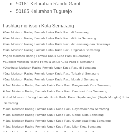
50181 Kelurahan Randu Garut
50185 Kelurahan Tugurejo
hashtaq morisson Kota Semarang
#Jual Morisson Racing Formula Untuk Kuda Pacu di Semarang
#Jual Morisson Racing Formula Untuk Kuda Pacu di Kota Semarang
#Jual Morisson Racing Formula Untuk Kuda Pacu di Semarang dan Sekitarnya
#Jual Morisson Racing Formula Untuk Kuda Pacu Original di Semarang
#Agen Morisson Racing Formula Untuk Kuda Pacu di Semarang
#Supplier Morisson Racing Formula Untuk Kuda Pacu di Semarang
#Distributor Morisson Racing Formula Untuk Kuda Pacu di Semarang
#Jual Morisson Racing Formula Untuk Kuda Pacu Terbaik di Semarang
#Jual Morisson Racing Formula Untuk Kuda Pacu Murah di Semarang
#
Jual Morisson Racing Formula Untuk Kuda Pacu
Banyumanik
Kota
Semarang
#
Jual Morisson Racing Formula Untuk Kuda Pacu
Candisari
Kota
Semarang
#
Jual Morisson Racing Formula Untuk Kuda Pacu
Gajahmungkur (Gajah Mungkur)
Kota
Semarang
#
Jual Morisson Racing Formula Untuk Kuda Pacu
Gayamsari
Kota
Semarang
#
Jual Morisson Racing Formula Untuk Kuda Pacu
Genuk
Kota
Semarang
#
Jual Morisson Racing Formula Untuk Kuda Pacu
Gunungpati
Kota
Semarang
#
Jual Morisson Racing Formula Untuk Kuda Pacu
Mijen
Kota
Semarang