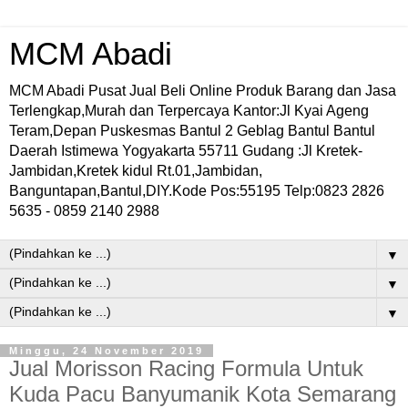
MCM Abadi
MCM Abadi Pusat Jual Beli Online Produk Barang dan Jasa
Terlengkap,Murah dan Terpercaya Kantor:Jl Kyai Ageng
Teram,Depan Puskesmas Bantul 2 Geblag Bantul Bantul
Daerah Istimewa Yogyakarta 55711 Gudang :Jl Kretek-
Jambidan,Kretek kidul Rt.01,Jambidan,
Banguntapan,Bantul,DIY.Kode Pos:55195 Telp:0823 2826
5635 - 0859 2140 2988
▼
▼
▼
Minggu, 24 November 2019
Jual Morisson Racing Formula Untuk
Kuda Pacu Banyumanik Kota Semarang