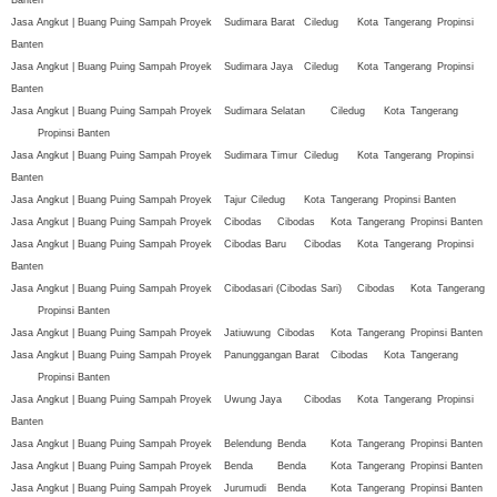
Jasa Angkut | Buang Puing Sampah Proyek
Sudimara Barat
Ciledug
Kota
Tangerang
Propinsi
Banten
Jasa Angkut | Buang Puing Sampah Proyek
Sudimara Jaya
Ciledug
Kota
Tangerang
Propinsi
Banten
Jasa Angkut | Buang Puing Sampah Proyek
Sudimara Selatan
Ciledug
Kota
Tangerang
Propinsi Banten
Jasa Angkut | Buang Puing Sampah Proyek
Sudimara Timur
Ciledug
Kota
Tangerang
Propinsi
Banten
Jasa Angkut | Buang Puing Sampah Proyek
Tajur
Ciledug
Kota
Tangerang
Propinsi Banten
Jasa Angkut | Buang Puing Sampah Proyek
Cibodas
Cibodas
Kota
Tangerang
Propinsi Banten
Jasa Angkut | Buang Puing Sampah Proyek
Cibodas Baru
Cibodas
Kota
Tangerang
Propinsi
Banten
Jasa Angkut | Buang Puing Sampah Proyek
Cibodasari (Cibodas Sari)
Cibodas
Kota
Tangerang
Propinsi Banten
Jasa Angkut | Buang Puing Sampah Proyek
Jatiuwung
Cibodas
Kota
Tangerang
Propinsi Banten
Jasa Angkut | Buang Puing Sampah Proyek
Panunggangan Barat
Cibodas
Kota
Tangerang
Propinsi Banten
Jasa Angkut | Buang Puing Sampah Proyek
Uwung Jaya
Cibodas
Kota
Tangerang
Propinsi
Banten
Jasa Angkut | Buang Puing Sampah Proyek
Belendung
Benda
Kota
Tangerang
Propinsi Banten
Jasa Angkut | Buang Puing Sampah Proyek
Benda
Benda
Kota
Tangerang
Propinsi Banten
Jasa Angkut | Buang Puing Sampah Proyek
Jurumudi
Benda
Kota
Tangerang
Propinsi Banten