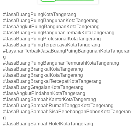
#JasaBuangPuingKotaTangerang
#JasaBuangPuingBangunanKotaTangerang
#JasaAngkutPuingBangunanKotaTangerang
#JasaBuangPuingBangunanTerbaikKotaTangerang
#JasaBuangPuingProfesionalKotaTangerang
#JasaBuangPuingTerpercayaKotaTangerang
#LayananTerbaikJasaBuangPuingBangunanKotaTangeran
g
#JasaBuangPuingBangunanTermurahKotaTangerang
#JasaBuangBrangkalKotaTangerang
#JasaBuangBrangkalKotaTangerang
#JasaBuangBrangkalTercepatKotaTangerang
#JasaBuangGragalanKotaTangerang
#JasaAngkutPindahanKotaTangerang
#JasaBuangSampahKantorKotaTangerang
#JasaBuangSampahRumahTanggaKotaTangerang
#JasaBuangSampahSisaPenebanganPohonKotaTangeran
g
#JasaBuangSampahHotelKotaTangerang