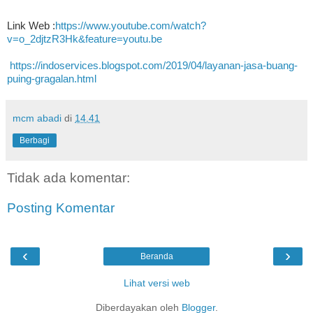
Link Web :
https://www.youtube.com/watch?
v=o_2djtzR3Hk&feature=youtu.be
https://indoservices.blogspot.com/2019/04/layanan-jasa-buang-
puing-gragalan.html
mcm abadi
di
14.41
Berbagi
Tidak ada komentar:
Posting Komentar
‹
›
Beranda
Lihat versi web
Diberdayakan oleh
Blogger
.