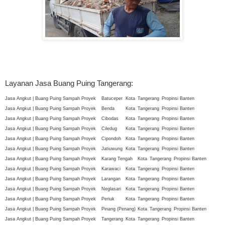
Layanan Jasa Buang Puing Tangerang:
Jasa Angkut | Buang Puing Sampah Proyek
Batuceper
Kota
Tangerang
Propinsi Banten
Jasa Angkut | Buang Puing Sampah Proyek
Benda
Kota
Tangerang
Propinsi Banten
Jasa Angkut | Buang Puing Sampah Proyek
Cibodas
Kota
Tangerang
Propinsi Banten
Jasa Angkut | Buang Puing Sampah Proyek
Ciledug
Kota
Tangerang
Propinsi Banten
Jasa Angkut | Buang Puing Sampah Proyek
Cipondoh
Kota
Tangerang
Propinsi Banten
Jasa Angkut | Buang Puing Sampah Proyek
Jatiuwung
Kota
Tangerang
Propinsi Banten
Jasa Angkut | Buang Puing Sampah Proyek
Karang Tengah
Kota
Tangerang
Propinsi Banten
Jasa Angkut | Buang Puing Sampah Proyek
Karawaci
Kota
Tangerang
Propinsi Banten
Jasa Angkut | Buang Puing Sampah Proyek
Larangan
Kota
Tangerang
Propinsi Banten
Jasa Angkut | Buang Puing Sampah Proyek
Neglasari
Kota
Tangerang
Propinsi Banten
Jasa Angkut | Buang Puing Sampah Proyek
Periuk
Kota
Tangerang
Propinsi Banten
Jasa Angkut | Buang Puing Sampah Proyek
Pinang (Penang)
Kota
Tangerang
Propinsi Banten
Jasa Angkut | Buang Puing Sampah Proyek
Tangerang
Kota
Tangerang
Propinsi Banten