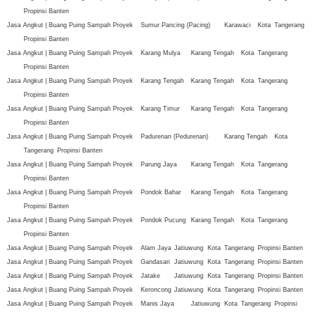
Propinsi Banten
Jasa Angkut | Buang Puing Sampah Proyek
Sumur Pancing (Pacing)
Karawaci
Kota
Tangerang
Propinsi Banten
Jasa Angkut | Buang Puing Sampah Proyek
Karang Mulya
Karang Tengah
Kota
Tangerang
Propinsi Banten
Jasa Angkut | Buang Puing Sampah Proyek
Karang Tengah
Karang Tengah
Kota
Tangerang
Propinsi Banten
Jasa Angkut | Buang Puing Sampah Proyek
Karang Timur
Karang Tengah
Kota
Tangerang
Propinsi Banten
Jasa Angkut | Buang Puing Sampah Proyek
Padurenan (Pedurenan)
Karang Tengah
Kota
Tangerang
Propinsi Banten
Jasa Angkut | Buang Puing Sampah Proyek
Parung Jaya
Karang Tengah
Kota
Tangerang
Propinsi Banten
Jasa Angkut | Buang Puing Sampah Proyek
Pondok Bahar
Karang Tengah
Kota
Tangerang
Propinsi Banten
Jasa Angkut | Buang Puing Sampah Proyek
Pondok Pucung
Karang Tengah
Kota
Tangerang
Propinsi Banten
Jasa Angkut | Buang Puing Sampah Proyek
Alam Jaya
Jatiuwung
Kota
Tangerang
Propinsi Banten
Jasa Angkut | Buang Puing Sampah Proyek
Gandasari
Jatiuwung
Kota
Tangerang
Propinsi Banten
Jasa Angkut | Buang Puing Sampah Proyek
Jatake
Jatiuwung
Kota
Tangerang
Propinsi Banten
Jasa Angkut | Buang Puing Sampah Proyek
Keroncong
Jatiuwung
Kota
Tangerang
Propinsi Banten
Jasa Angkut | Buang Puing Sampah Proyek
Manis Jaya
Jatiuwung
Kota
Tangerang
Propinsi