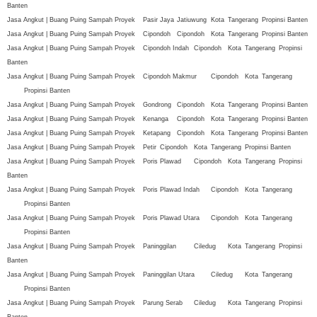
Banten
Jasa Angkut | Buang Puing Sampah Proyek
Pasir Jaya
Jatiuwung
Kota
Tangerang
Propinsi Banten
Jasa Angkut | Buang Puing Sampah Proyek
Cipondoh
Cipondoh
Kota
Tangerang
Propinsi Banten
Jasa Angkut | Buang Puing Sampah Proyek
Cipondoh Indah
Cipondoh
Kota
Tangerang
Propinsi
Banten
Jasa Angkut | Buang Puing Sampah Proyek
Cipondoh Makmur
Cipondoh
Kota
Tangerang
Propinsi Banten
Jasa Angkut | Buang Puing Sampah Proyek
Gondrong
Cipondoh
Kota
Tangerang
Propinsi Banten
Jasa Angkut | Buang Puing Sampah Proyek
Kenanga
Cipondoh
Kota
Tangerang
Propinsi Banten
Jasa Angkut | Buang Puing Sampah Proyek
Ketapang
Cipondoh
Kota
Tangerang
Propinsi Banten
Jasa Angkut | Buang Puing Sampah Proyek
Petir
Cipondoh
Kota
Tangerang
Propinsi Banten
Jasa Angkut | Buang Puing Sampah Proyek
Poris Plawad
Cipondoh
Kota
Tangerang
Propinsi
Banten
Jasa Angkut | Buang Puing Sampah Proyek
Poris Plawad Indah
Cipondoh
Kota
Tangerang
Propinsi Banten
Jasa Angkut | Buang Puing Sampah Proyek
Poris Plawad Utara
Cipondoh
Kota
Tangerang
Propinsi Banten
Jasa Angkut | Buang Puing Sampah Proyek
Paninggilan
Ciledug
Kota
Tangerang
Propinsi
Banten
Jasa Angkut | Buang Puing Sampah Proyek
Paninggilan Utara
Ciledug
Kota
Tangerang
Propinsi Banten
Jasa Angkut | Buang Puing Sampah Proyek
Parung Serab
Ciledug
Kota
Tangerang
Propinsi
Banten