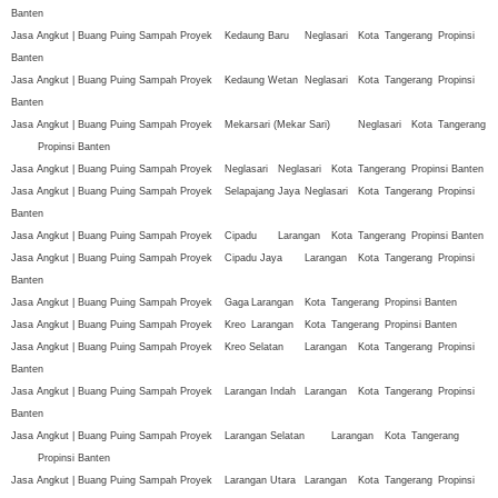
Banten
Jasa Angkut | Buang Puing Sampah Proyek
Kedaung Baru
Neglasari
Kota
Tangerang
Propinsi
Banten
Jasa Angkut | Buang Puing Sampah Proyek
Kedaung Wetan
Neglasari
Kota
Tangerang
Propinsi
Banten
Jasa Angkut | Buang Puing Sampah Proyek
Mekarsari (Mekar Sari)
Neglasari
Kota
Tangerang
Propinsi Banten
Jasa Angkut | Buang Puing Sampah Proyek
Neglasari
Neglasari
Kota
Tangerang
Propinsi Banten
Jasa Angkut | Buang Puing Sampah Proyek
Selapajang Jaya
Neglasari
Kota
Tangerang
Propinsi
Banten
Jasa Angkut | Buang Puing Sampah Proyek
Cipadu
Larangan
Kota
Tangerang
Propinsi Banten
Jasa Angkut | Buang Puing Sampah Proyek
Cipadu Jaya
Larangan
Kota
Tangerang
Propinsi
Banten
Jasa Angkut | Buang Puing Sampah Proyek
Gaga
Larangan
Kota
Tangerang
Propinsi Banten
Jasa Angkut | Buang Puing Sampah Proyek
Kreo
Larangan
Kota
Tangerang
Propinsi Banten
Jasa Angkut | Buang Puing Sampah Proyek
Kreo Selatan
Larangan
Kota
Tangerang
Propinsi
Banten
Jasa Angkut | Buang Puing Sampah Proyek
Larangan Indah
Larangan
Kota
Tangerang
Propinsi
Banten
Jasa Angkut | Buang Puing Sampah Proyek
Larangan Selatan
Larangan
Kota
Tangerang
Propinsi Banten
Jasa Angkut | Buang Puing Sampah Proyek
Larangan Utara
Larangan
Kota
Tangerang
Propinsi