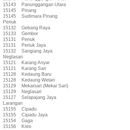
15143
Panunggangan Utara
15145
Pinang
15145
Sudimara Pinang
Periuk
15132
Gebang Raya
15133
Gembor
15131
Periuk
15131
Periuk Jaya
15132
Sangiang Jaya
Neglasari
15121
Karang Anyar
15121
Karang Sari
15128
Kedaung Baru
15128
Kedaung Wetan
15129
Mekarsari (Mekar Sari)
15129
Neglasari
15127
Selapajang Jaya
Larangan
15155
Cipadu
15155
Cipadu Jaya
15154
Gaga
15156
Kreo