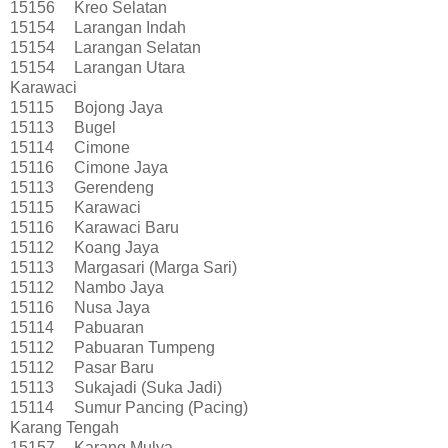
15156
Kreo Selatan
15154
Larangan Indah
15154
Larangan Selatan
15154
Larangan Utara
Karawaci
15115
Bojong Jaya
15113
Bugel
15114
Cimone
15116
Cimone Jaya
15113
Gerendeng
15115
Karawaci
15116
Karawaci Baru
15112
Koang Jaya
15113
Margasari (Marga Sari)
15112
Nambo Jaya
15116
Nusa Jaya
15114
Pabuaran
15112
Pabuaran Tumpeng
15112
Pasar Baru
15113
Sukajadi (Suka Jadi)
15114
Sumur Pancing (Pacing)
Karang Tengah
15157
Karang Mulya