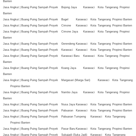
Banten
Jasa Angkut | Buang Puing Sampah Proyek
Bojong Jaya
Karawaci
Kota
Tangerang
Propinsi
Banten
Jasa Angkut | Buang Puing Sampah Proyek
Bugel
Karawaci
Kota
Tangerang
Propinsi Banten
Jasa Angkut | Buang Puing Sampah Proyek
Cimone
Karawaci
Kota
Tangerang
Propinsi Banten
Jasa Angkut | Buang Puing Sampah Proyek
Cimone Jaya
Karawaci
Kota
Tangerang
Propinsi
Banten
Jasa Angkut | Buang Puing Sampah Proyek
Gerendeng
Karawaci
Kota
Tangerang
Propinsi Banten
Jasa Angkut | Buang Puing Sampah Proyek
Karawaci
Karawaci
Kota
Tangerang
Propinsi Banten
Jasa Angkut | Buang Puing Sampah Proyek
Karawaci Baru
Karawaci
Kota
Tangerang
Propinsi
Banten
Jasa Angkut | Buang Puing Sampah Proyek
Koang Jaya
Karawaci
Kota
Tangerang
Propinsi
Banten
Jasa Angkut | Buang Puing Sampah Proyek
Margasari (Marga Sari)
Karawaci
Kota
Tangerang
Propinsi Banten
Jasa Angkut | Buang Puing Sampah Proyek
Nambo Jaya
Karawaci
Kota
Tangerang
Propinsi
Banten
Jasa Angkut | Buang Puing Sampah Proyek
Nusa Jaya
Karawaci
Kota
Tangerang
Propinsi Banten
Jasa Angkut | Buang Puing Sampah Proyek
Pabuaran
Karawaci
Kota
Tangerang
Propinsi Banten
Jasa Angkut | Buang Puing Sampah Proyek
Pabuaran Tumpeng
Karawaci
Kota
Tangerang
Propinsi Banten
Jasa Angkut | Buang Puing Sampah Proyek
Pasar Baru
Karawaci
Kota
Tangerang
Propinsi Banten
Jasa Angkut | Buang Puing Sampah Proyek
Sukajadi (Suka Jadi)
Karawaci
Kota
Tangerang