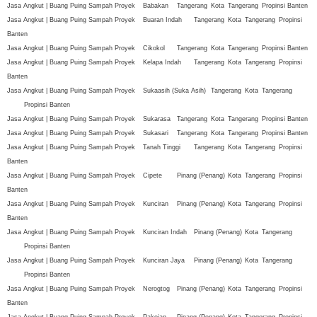
Jasa Angkut | Buang Puing Sampah Proyek
Babakan
Tangerang
Kota
Tangerang
Propinsi Banten
Jasa Angkut | Buang Puing Sampah Proyek
Buaran Indah
Tangerang
Kota
Tangerang
Propinsi
Banten
Jasa Angkut | Buang Puing Sampah Proyek
Cikokol
Tangerang
Kota
Tangerang
Propinsi Banten
Jasa Angkut | Buang Puing Sampah Proyek
Kelapa Indah
Tangerang
Kota
Tangerang
Propinsi
Banten
Jasa Angkut | Buang Puing Sampah Proyek
Sukaasih (Suka Asih)
Tangerang
Kota
Tangerang
Propinsi Banten
Jasa Angkut | Buang Puing Sampah Proyek
Sukarasa
Tangerang
Kota
Tangerang
Propinsi Banten
Jasa Angkut | Buang Puing Sampah Proyek
Sukasari
Tangerang
Kota
Tangerang
Propinsi Banten
Jasa Angkut | Buang Puing Sampah Proyek
Tanah Tinggi
Tangerang
Kota
Tangerang
Propinsi
Banten
Jasa Angkut | Buang Puing Sampah Proyek
Cipete
Pinang (Penang)
Kota
Tangerang
Propinsi
Banten
Jasa Angkut | Buang Puing Sampah Proyek
Kunciran
Pinang (Penang)
Kota
Tangerang
Propinsi
Banten
Jasa Angkut | Buang Puing Sampah Proyek
Kunciran Indah
Pinang (Penang)
Kota
Tangerang
Propinsi Banten
Jasa Angkut | Buang Puing Sampah Proyek
Kunciran Jaya
Pinang (Penang)
Kota
Tangerang
Propinsi Banten
Jasa Angkut | Buang Puing Sampah Proyek
Nerogtog
Pinang (Penang)
Kota
Tangerang
Propinsi
Banten
Jasa Angkut | Buang Puing Sampah Proyek
Pakojan
Pinang (Penang)
Kota
Tangerang
Propinsi