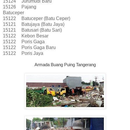
15124
Jurumudi Baru
15126
Pajang
Batuceper
15122
Batuceper (Batu Ceper)
15121
Batujaya (Batu Jaya)
15121
Batusari (Batu Sari)
15122
Kebon Besar
15122
Poris Gaga
15122
Poris Gaga Baru
15122
Poris Jaya
Armada Buang Puing Tangerang