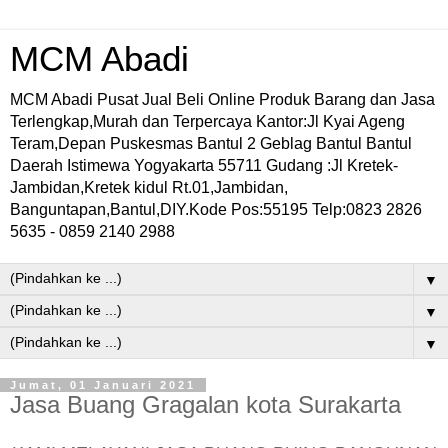
MCM Abadi
MCM Abadi Pusat Jual Beli Online Produk Barang dan Jasa
Terlengkap,Murah dan Terpercaya Kantor:Jl Kyai Ageng
Teram,Depan Puskesmas Bantul 2 Geblag Bantul Bantul
Daerah Istimewa Yogyakarta 55711 Gudang :Jl Kretek-
Jambidan,Kretek kidul Rt.01,Jambidan,
Banguntapan,Bantul,DIY.Kode Pos:55195 Telp:0823 2826
5635 - 0859 2140 2988
▼
▼
▼
Jumat, 01 Januari 2021
Jasa Buang Gragalan kota Surakarta