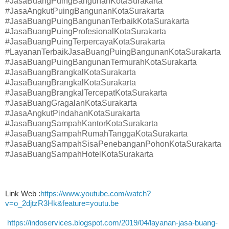
#JasaBuangPuingBangunanKotaSurakarta
#JasaAngkutPuingBangunanKotaSurakarta
#JasaBuangPuingBangunanTerbaikKotaSurakarta
#JasaBuangPuingProfesionalKotaSurakarta
#JasaBuangPuingTerpercayaKotaSurakarta
#LayananTerbaikJasaBuangPuingBangunanKotaSurakarta
#JasaBuangPuingBangunanTermurahKotaSurakarta
#JasaBuangBrangkalKotaSurakarta
#JasaBuangBrangkalKotaSurakarta
#JasaBuangBrangkalTercepatKotaSurakarta
#JasaBuangGragalanKotaSurakarta
#JasaAngkutPindahanKotaSurakarta
#JasaBuangSampahKantorKotaSurakarta
#JasaBuangSampahRumahTanggaKotaSurakarta
#JasaBuangSampahSisaPenebanganPohonKotaSurakarta
#JasaBuangSampahHotelKotaSurakarta
Link Web :
https://www.youtube.com/watch?
v=o_2djtzR3Hk&feature=youtu.be
https://indoservices.blogspot.com/2019/04/layanan-jasa-buang-