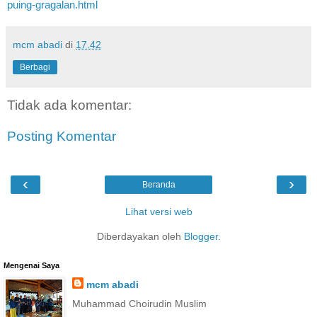
puing-gragalan.html
mcm abadi
di
17.42
Berbagi
Tidak ada komentar:
Posting Komentar
‹
›
Beranda
Lihat versi web
Diberdayakan oleh
Blogger
.
Mengenai Saya
mcm abadi
Muhammad Choirudin Muslim