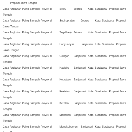
Propinsi Jawa Tengah
Jasa Angkutan Puing Sampah Proyek di
Sewu
Jebres
Kota
Surakarta
Propinsi Jawa
Tengah
Jasa Angkutan Puing Sampah Proyek di
Sudiroprajan
Jebres
Kota
Surakarta
Propinsi
Jawa Tengah
Jasa Angkutan Puing Sampah Proyek di
Tegalharjo
Jebres
Kota
Surakarta
Propinsi Jawa
Tengah
Jasa Angkutan Puing Sampah Proyek di
Banyuanyar
Banjarsari
Kota
Surakarta
Propinsi
Jawa Tengah
Jasa Angkutan Puing Sampah Proyek di
Gilingan
Banjarsari
Kota
Surakarta
Propinsi Jawa
Tengah
Jasa Angkutan Puing Sampah Proyek di
Kadipiro
Banjarsari
Kota
Surakarta
Propinsi Jawa
Tengah
Jasa Angkutan Puing Sampah Proyek di
Keprabon
Banjarsari
Kota
Surakarta
Propinsi Jawa
Tengah
Jasa Angkutan Puing Sampah Proyek di
Kestalan
Banjarsari
Kota
Surakarta
Propinsi Jawa
Tengah
Jasa Angkutan Puing Sampah Proyek di
Ketelan
Banjarsari
Kota
Surakarta
Propinsi Jawa
Tengah
Jasa Angkutan Puing Sampah Proyek di
Manahan
Banjarsari
Kota
Surakarta
Propinsi Jawa
Tengah
Jasa Angkutan Puing Sampah Proyek di
Mangkubumen
Banjarsari
Kota
Surakarta
Propinsi