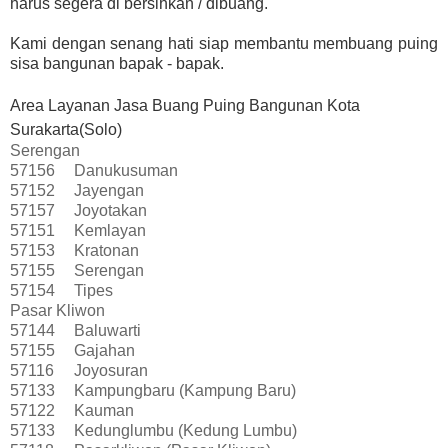
harus segera di bersihkan / dibuang.
Kami dengan senang hati siap membantu membuang puing
sisa bangunan bapak - bapak.
Area Layanan Jasa Buang Puing Bangunan Kota
Surakarta(Solo)
Serengan
57156
Danukusuman
57152
Jayengan
57157
Joyotakan
57151
Kemlayan
57153
Kratonan
57155
Serengan
57154
Tipes
Pasar Kliwon
57144
Baluwarti
57155
Gajahan
57116
Joyosuran
57133
Kampungbaru (Kampung Baru)
57122
Kauman
57133
Kedunglumbu (Kedung Lumbu)