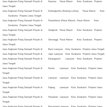
Jasa Angkutan Puing Sampah Proyek di
Kauman
Pasar Kliwon
Kota
Surakarta
Propinsi
Jawa Tengah
Jasa Angkutan Puing Sampah Proyek di
Kedunglumbu (Kedung Lumbu)
Pasar Kliwon
Kota
Surakarta
Propinsi Jawa Tengah
Jasa Angkutan Puing Sampah Proyek di
Pasarkliwon (Pasar Kliwon)
Pasar Kliwon
Kota
Surakarta
Propinsi Jawa Tengah
Jasa Angkutan Puing Sampah Proyek di
Sangkrah
Pasar Kliwon
Kota
Surakarta
Propinsi
Jawa Tengah
Jasa Angkutan Puing Sampah Proyek di
Semanggi
Pasar Kliwon
Kota
Surakarta
Propinsi
Jawa Tengah
Jasa Angkutan Puing Sampah Proyek di
Bumi
Laweyan
Kota
Surakarta
Propinsi Jawa Tengah
Jasa Angkutan Puing Sampah Proyek di
Jajar
Laweyan
Kota
Surakarta
Propinsi Jawa Tengah
Jasa Angkutan Puing Sampah Proyek di
Karangasem
Laweyan
Kota
Surakarta
Propinsi
Jawa Tengah
Jasa Angkutan Puing Sampah Proyek di
Kerten
Laweyan
Kota
Surakarta
Propinsi Jawa
Tengah
Jasa Angkutan Puing Sampah Proyek di
Laweyan
Laweyan
Kota
Surakarta
Propinsi Jawa
Tengah
Jasa Angkutan Puing Sampah Proyek di
Pajang
Laweyan
Kota
Surakarta
Propinsi Jawa
Tengah
Jasa Angkutan Puing Sampah Proyek di
Panularan
Laweyan
Kota
Surakarta
Propinsi Jawa
Tengah
Jasa Angkutan Puing Sampah Proyek di
Penumping
Laweyan
Kota
Surakarta
Propinsi Jawa