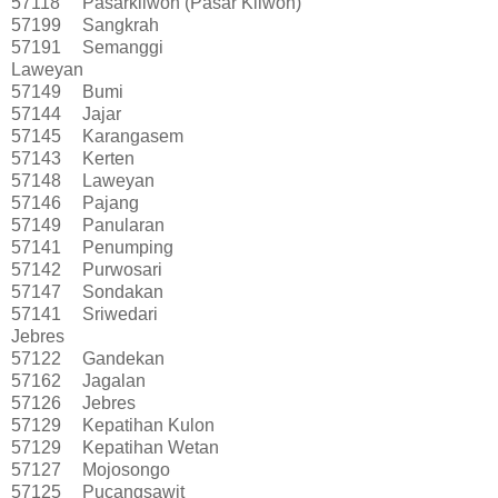
57118
Pasarkliwon (Pasar Kliwon)
57199
Sangkrah
57191
Semanggi
Laweyan
57149
Bumi
57144
Jajar
57145
Karangasem
57143
Kerten
57148
Laweyan
57146
Pajang
57149
Panularan
57141
Penumping
57142
Purwosari
57147
Sondakan
57141
Sriwedari
Jebres
57122
Gandekan
57162
Jagalan
57126
Jebres
57129
Kepatihan Kulon
57129
Kepatihan Wetan
57127
Mojosongo
57125
Pucangsawit