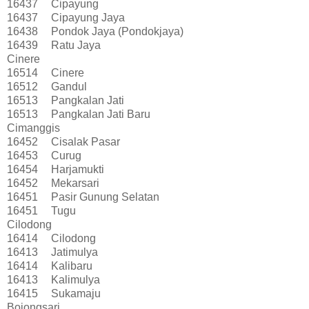
16437
Cipayung
16437
Cipayung Jaya
16438
Pondok Jaya (Pondokjaya)
16439
Ratu Jaya
Cinere
16514
Cinere
16512
Gandul
16513
Pangkalan Jati
16513
Pangkalan Jati Baru
Cimanggis
16452
Cisalak Pasar
16453
Curug
16454
Harjamukti
16452
Mekarsari
16451
Pasir Gunung Selatan
16451
Tugu
Cilodong
16414
Cilodong
16413
Jatimulya
16414
Kalibaru
16413
Kalimulya
16415
Sukamaju
Bojongsari