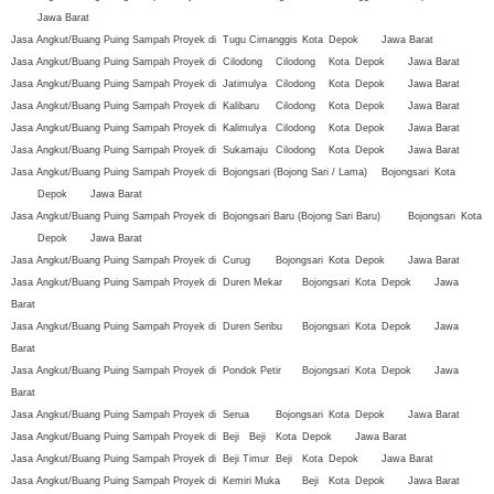
Jawa Barat
Jasa Angkut/Buang Puing Sampah Proyek di
Tugu
Cimanggis
Kota
Depok
Jawa Barat
Jasa Angkut/Buang Puing Sampah Proyek di
Cilodong
Cilodong
Kota
Depok
Jawa Barat
Jasa Angkut/Buang Puing Sampah Proyek di
Jatimulya
Cilodong
Kota
Depok
Jawa Barat
Jasa Angkut/Buang Puing Sampah Proyek di
Kalibaru
Cilodong
Kota
Depok
Jawa Barat
Jasa Angkut/Buang Puing Sampah Proyek di
Kalimulya
Cilodong
Kota
Depok
Jawa Barat
Jasa Angkut/Buang Puing Sampah Proyek di
Sukamaju
Cilodong
Kota
Depok
Jawa Barat
Jasa Angkut/Buang Puing Sampah Proyek di
Bojongsari (Bojong Sari / Lama)
Bojongsari
Kota
Depok
Jawa Barat
Jasa Angkut/Buang Puing Sampah Proyek di
Bojongsari Baru (Bojong Sari Baru)
Bojongsari
Kota
Depok
Jawa Barat
Jasa Angkut/Buang Puing Sampah Proyek di
Curug
Bojongsari
Kota
Depok
Jawa Barat
Jasa Angkut/Buang Puing Sampah Proyek di
Duren Mekar
Bojongsari
Kota
Depok
Jawa
Barat
Jasa Angkut/Buang Puing Sampah Proyek di
Duren Seribu
Bojongsari
Kota
Depok
Jawa
Barat
Jasa Angkut/Buang Puing Sampah Proyek di
Pondok Petir
Bojongsari
Kota
Depok
Jawa
Barat
Jasa Angkut/Buang Puing Sampah Proyek di
Serua
Bojongsari
Kota
Depok
Jawa Barat
Jasa Angkut/Buang Puing Sampah Proyek di
Beji
Beji
Kota
Depok
Jawa Barat
Jasa Angkut/Buang Puing Sampah Proyek di
Beji Timur
Beji
Kota
Depok
Jawa Barat
Jasa Angkut/Buang Puing Sampah Proyek di
Kemiri Muka
Beji
Kota
Depok
Jawa Barat