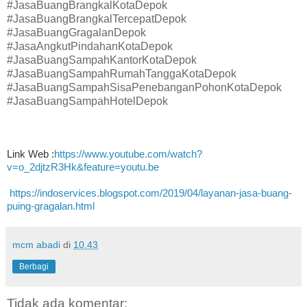
#JasaBuangBrangkalKotaDepok
#JasaBuangBrangkalTercepatDepok
#JasaBuangGragalanDepok
#JasaAngkutPindahanKotaDepok
#JasaBuangSampahKantorKotaDepok
#JasaBuangSampahRumahTanggaKotaDepok
#JasaBuangSampahSisaPenebanganPohonKotaDepok
#JasaBuangSampahHotelDepok
Link Web :
https://www.youtube.com/watch?
v=o_2djtzR3Hk&feature=youtu.be
https://indoservices.blogspot.com/2019/04/layanan-jasa-buang-
puing-gragalan.html
mcm abadi
di
10.43
Berbagi
Tidak ada komentar: