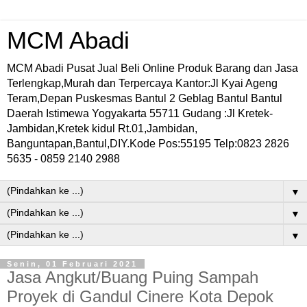
MCM Abadi
MCM Abadi Pusat Jual Beli Online Produk Barang dan Jasa
Terlengkap,Murah dan Terpercaya Kantor:Jl Kyai Ageng
Teram,Depan Puskesmas Bantul 2 Geblag Bantul Bantul
Daerah Istimewa Yogyakarta 55711 Gudang :Jl Kretek-
Jambidan,Kretek kidul Rt.01,Jambidan,
Banguntapan,Bantul,DIY.Kode Pos:55195 Telp:0823 2826
5635 - 0859 2140 2988
▼
▼
▼
Senin, 01 Februari 2021
Jasa Angkut/Buang Puing Sampah
Proyek di Gandul Cinere Kota Depok