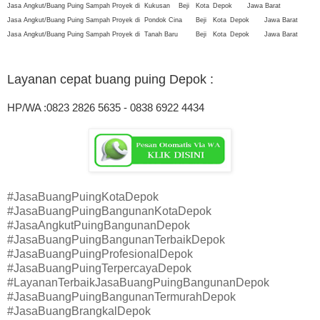
Jasa Angkut/Buang Puing Sampah Proyek di
Kukusan
Beji
Kota
Depok
Jawa Barat
Jasa Angkut/Buang Puing Sampah Proyek di
Pondok Cina
Beji
Kota
Depok
Jawa Barat
Jasa Angkut/Buang Puing Sampah Proyek di
Tanah Baru
Beji
Kota
Depok
Jawa Barat
Layanan cepat buang puing Depok
:
HP/WA :0823 2826 5635 - 0838 6922 4434
#JasaBuangPuingKotaDepok
#JasaBuangPuingBangunanKotaDepok
#JasaAngkutPuingBangunanDepok
#JasaBuangPuingBangunanTerbaikDepok
#JasaBuangPuingProfesionalDepok
#JasaBuangPuingTerpercayaDepok
#LayananTerbaikJasaBuangPuingBangunanDepok
#JasaBuangPuingBangunanTermurahDepok
#JasaBuangBrangkalDepok