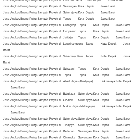
Jasa Angkut/Buang Puing Sampah Proyek di
Pancoran Mas
Kota
Depok
Jawa Barat
Jasa Angkut/Buang Puing Sampah Proyek di
Sawangan
Kota
Depok
Jawa Barat
Jasa Angkut/Buang Puing Sampah Proyek di
Sukmajaya
Kota
Depok
Jawa Barat
Jasa Angkut/Buang Puing Sampah Proyek di
Tapos
Kota
Depok
Jawa Barat
Jasa Angkut/Buang Puing Sampah Proyek di
Cilangkap
Tapos
Kota
Depok
Jawa Barat
Jasa Angkut/Buang Puing Sampah Proyek di
Cimpaeun
Tapos
Kota
Depok
Jawa Barat
Jasa Angkut/Buang Puing Sampah Proyek di
Jatijajar
Tapos
Kota
Depok
Jawa Barat
Jasa Angkut/Buang Puing Sampah Proyek di
Leuwinanggung
Tapos
Kota
Depok
Jawa
Barat
Jasa Angkut/Buang Puing Sampah Proyek di
Sukamaju Baru
Tapos
Kota
Depok
Jawa
Barat
Jasa Angkut/Buang Puing Sampah Proyek di
Sukatani
Tapos
Kota
Depok
Jawa Barat
Jasa Angkut/Buang Puing Sampah Proyek di
Tapos
Tapos
Kota
Depok
Jawa Barat
Jasa Angkut/Buang Puing Sampah Proyek di
Abadi Jaya (Abadijaya)
Sukmajaya
Kota
Depok
Jawa Barat
Jasa Angkut/Buang Puing Sampah Proyek di
Baktijaya
Sukmajaya
Kota
Depok
Jawa Barat
Jasa Angkut/Buang Puing Sampah Proyek di
Cisalak
Sukmajaya
Kota
Depok
Jawa Barat
Jasa Angkut/Buang Puing Sampah Proyek di
Mekar Jaya (Mekarjaya)
Sukmajaya
Kota
Depok
Jawa Barat
Jasa Angkut/Buang Puing Sampah Proyek di
Sukmajaya
Sukmajaya
Kota
Depok
Jawa Barat
Jasa Angkut/Buang Puing Sampah Proyek di
Tirtajaya
Sukmajaya
Kota
Depok
Jawa Barat
Jasa Angkut/Buang Puing Sampah Proyek di
Bedahan
Sawangan
Kota
Depok
Jawa Barat
Jasa Angkut/Buang Puing Sampah Proyek di
Cinangka
Sawangan
Kota
Depok
Jawa Barat