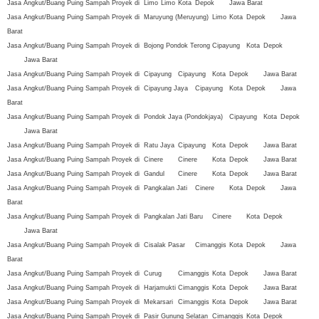
Jasa Angkut/Buang Puing Sampah Proyek di
Limo
Limo
Kota
Depok
Jawa Barat
Jasa Angkut/Buang Puing Sampah Proyek di
Maruyung (Meruyung)
Limo
Kota
Depok
Jawa
Barat
Jasa Angkut/Buang Puing Sampah Proyek di
Bojong Pondok Terong
Cipayung
Kota
Depok
Jawa Barat
Jasa Angkut/Buang Puing Sampah Proyek di
Cipayung
Cipayung
Kota
Depok
Jawa Barat
Jasa Angkut/Buang Puing Sampah Proyek di
Cipayung Jaya
Cipayung
Kota
Depok
Jawa
Barat
Jasa Angkut/Buang Puing Sampah Proyek di
Pondok Jaya (Pondokjaya)
Cipayung
Kota
Depok
Jawa Barat
Jasa Angkut/Buang Puing Sampah Proyek di
Ratu Jaya
Cipayung
Kota
Depok
Jawa Barat
Jasa Angkut/Buang Puing Sampah Proyek di
Cinere
Cinere
Kota
Depok
Jawa Barat
Jasa Angkut/Buang Puing Sampah Proyek di
Gandul
Cinere
Kota
Depok
Jawa Barat
Jasa Angkut/Buang Puing Sampah Proyek di
Pangkalan Jati
Cinere
Kota
Depok
Jawa
Barat
Jasa Angkut/Buang Puing Sampah Proyek di
Pangkalan Jati Baru
Cinere
Kota
Depok
Jawa Barat
Jasa Angkut/Buang Puing Sampah Proyek di
Cisalak Pasar
Cimanggis
Kota
Depok
Jawa
Barat
Jasa Angkut/Buang Puing Sampah Proyek di
Curug
Cimanggis
Kota
Depok
Jawa Barat
Jasa Angkut/Buang Puing Sampah Proyek di
Harjamukti
Cimanggis
Kota
Depok
Jawa Barat
Jasa Angkut/Buang Puing Sampah Proyek di
Mekarsari
Cimanggis
Kota
Depok
Jawa Barat
Jasa Angkut/Buang Puing Sampah Proyek di
Pasir Gunung Selatan
Cimanggis
Kota
Depok