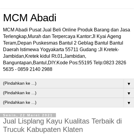
MCM Abadi
MCM Abadi Pusat Jual Beli Online Produk Barang dan Jasa
Terlengkap,Murah dan Terpercaya Kantor:Jl Kyai Ageng
Teram,Depan Puskesmas Bantul 2 Geblag Bantul Bantul
Daerah Istimewa Yogyakarta 55711 Gudang :Jl Kretek-
Jambidan,Kretek kidul Rt.01,Jambidan,
Banguntapan,Bantul,DIY.Kode Pos:55195 Telp:0823 2826
5635 - 0859 2140 2988
▼
▼
▼
Senin, 22 Maret 2021
Jual Lisplang Kayu Kualitas Terbaik di
Trucuk Kabupaten Klaten