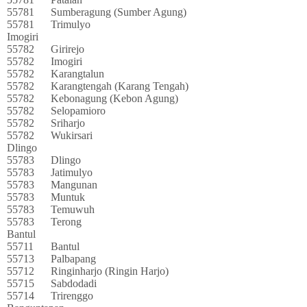
55781
Sumberagung (Sumber Agung)
55781
Trimulyo
Imogiri
55782
Girirejo
55782
Imogiri
55782
Karangtalun
55782
Karangtengah (Karang Tengah)
55782
Kebonagung (Kebon Agung)
55782
Selopamioro
55782
Sriharjo
55782
Wukirsari
Dlingo
55783
Dlingo
55783
Jatimulyo
55783
Mangunan
55783
Muntuk
55783
Temuwuh
55783
Terong
Bantul
55711
Bantul
55713
Palbapang
55712
Ringinharjo (Ringin Harjo)
55715
Sabdodadi
55714
Trirenggo