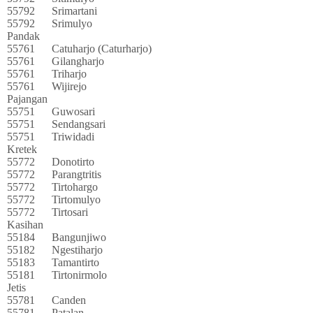
55792
Srimartani
55792
Srimulyo
Pandak
55761
Catuharjo (Caturharjo)
55761
Gilangharjo
55761
Triharjo
55761
Wijirejo
Pajangan
55751
Guwosari
55751
Sendangsari
55751
Triwidadi
Kretek
55772
Donotirto
55772
Parangtritis
55772
Tirtohargo
55772
Tirtomulyo
55772
Tirtosari
Kasihan
55184
Bangunjiwo
55182
Ngestiharjo
55183
Tamantirto
55181
Tirtonirmolo
Jetis
55781
Canden
55781
Patalan