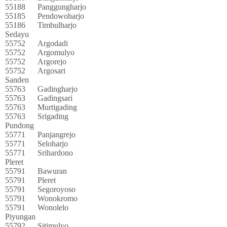
55188
Panggungharjo
55185
Pendowoharjo
55186
Timbulharjo
Sedayu
55752
Argodadi
55752
Argomulyo
55752
Argorejo
55752
Argosari
Sanden
55763
Gadingharjo
55763
Gadingsari
55763
Murtigading
55763
Srigading
Pundong
55771
Panjangrejo
55771
Seloharjo
55771
Srihardono
Pleret
55791
Bawuran
55791
Pleret
55791
Segoroyoso
55791
Wonokromo
55791
Wonolelo
Piyungan
55792
Sitimulyo