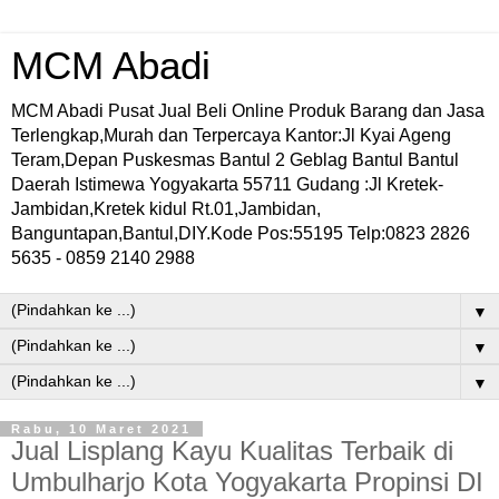
MCM Abadi
MCM Abadi Pusat Jual Beli Online Produk Barang dan Jasa
Terlengkap,Murah dan Terpercaya Kantor:Jl Kyai Ageng
Teram,Depan Puskesmas Bantul 2 Geblag Bantul Bantul
Daerah Istimewa Yogyakarta 55711 Gudang :Jl Kretek-
Jambidan,Kretek kidul Rt.01,Jambidan,
Banguntapan,Bantul,DIY.Kode Pos:55195 Telp:0823 2826
5635 - 0859 2140 2988
▼
▼
▼
Rabu, 10 Maret 2021
Jual Lisplang Kayu Kualitas Terbaik di
Umbulharjo Kota Yogyakarta Propinsi DI