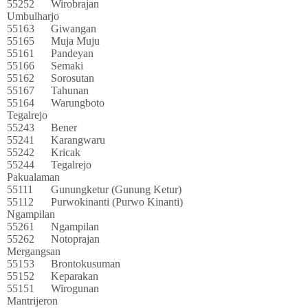
55252
Wirobrajan
Umbulharjo
55163
Giwangan
55165
Muja Muju
55161
Pandeyan
55166
Semaki
55162
Sorosutan
55167
Tahunan
55164
Warungboto
Tegalrejo
55243
Bener
55241
Karangwaru
55242
Kricak
55244
Tegalrejo
Pakualaman
55111
Gunungketur (Gunung Ketur)
55112
Purwokinanti (Purwo Kinanti)
Ngampilan
55261
Ngampilan
55262
Notoprajan
Mergangsan
55153
Brontokusuman
55152
Keparakan
55151
Wirogunan
Mantrijeron