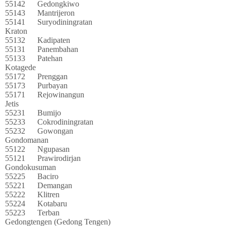
55142
Gedongkiwo
55143
Mantrijeron
55141
Suryodiningratan
Kraton
55132
Kadipaten
55131
Panembahan
55133
Patehan
Kotagede
55172
Prenggan
55173
Purbayan
55171
Rejowinangun
Jetis
55231
Bumijo
55233
Cokrodiningratan
55232
Gowongan
Gondomanan
55122
Ngupasan
55121
Prawirodirjan
Gondokusuman
55225
Baciro
55221
Demangan
55222
Klitren
55224
Kotabaru
55223
Terban
Gedongtengen (Gedong Tengen)