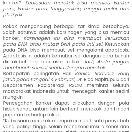
kanker?
Kebiasaan merokok bisa memicu kanker
paru, kanker paru, tenggorokan, rongga mulut dan
pharynx.
Rokok mengandung berbagai zat kimia berbahaya.
Salah satu­nya adalah karsinogen yang bisa memicu
kanker.
Karsinogen itu bisa membuat kerusakan
pada DNA atau mutasi DNA pada inti sel
. Kerusakan
pada DNA bisa membuat sel mengalami apop­tosis.
Apoptosis ini adalah ke­matian sel dengan cara bunuh
diri akibat terpapar asap rokok.
Jadi, Anda jangan
membunuh sel-sel sendiri dengan merokok.
Bertepatan peringatan Hari
Kanker Sedunia yang
jatuh pada tanggal 4 Februari,
Dr. Rico Na­pitupulu dari
Departemen Radio­terapi RSCM meminta seluruh
masyarakat Indonesia untuk men­cegah kanker sedini
mungkin.
Pencegahan kanker dapat di­lakukan dengan pola
hidup sehat, antara lain berhenti me­rokok dan hindari
paparan terhadap rokok.
”Kebiasaan merokok meru­pa­kan salah satu penyebab
yang pa­ling tinggi, selain mengkonsumsi al­kohol dan