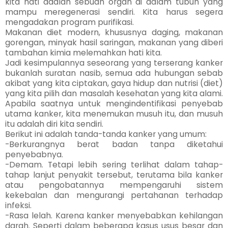
kita hati adalah sebuah organ di dalam tubuh yang
mampu meregenerasi sendiri. Kita harus segera
mengadakan program purifikasi.
Makanan diet modern, khususnya daging, makanan
gorengan, minyak hasil saringan, makanan yang diberi
tambahan kimia melemahkan hati kita.
Jadi kesimpulannya seseorang yang terserang kanker
bukanlah suratan nasib, semua ada hubungan sebab
akibat yang kita ciptakan, gaya hidup dan nutrisi (diet)
yang kita pilih dan masalah kesehatan yang kita alami.
Apabila saatnya untuk mengindentifikasi penyebab
utama kanker, kita menemukan musuh itu, dan musuh
itu adalah diri kita sendiri.
Berikut ini adalah tanda-tanda kanker yang umum:
-Berkurangnya berat badan tanpa diketahui
penyebabnya.
-Demam. Tetapi lebih sering terlihat dalam tahap-
tahap lanjut penyakit tersebut, terutama bila kanker
atau pengobatannya mempengaruhi sistem
kekebalan dan mengurangi pertahanan terhadap
infeksi.
-Rasa lelah. Karena kanker menyebabkan kehilangan
darah. Seperti dalam beberapa kasus usus besar dan