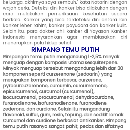
keluarga, akhirnya saya sembuh," kata Natarini dengan
wajah ceria. Deteksi dini kanker bisa dilakukan dengan
cara melakukan pemeriksaan kesehatan secara
berkala. Kanker yang bisa terdeteksi dini antara lain
kanker leher rahim, kanker payudara dan kanker kulit.
Selain itu, para dokter ahli kanker di Yayasan Kanker
Indonesia menyarankan agar membiasakan diri
menerapkan pola hidup sehat.
RIMPANG TEMU PUTIH
Rimpangan temu putih mengandung 1-2,5% minyak
menguap dengan komposisi utama sesquiterpene.
Minyak menguap tersebut mengandung lebih dari 20
komponen seperti curzerenone (zedoarin) yang
merupakan komponen terbesar, curzerene,
pyrocurcuzerenone, curcumin, curcumemone,
epicurcumenol, curcumol (curcumenol),
isocurcumenol, procurcumenol, dehydrocurdone,
furanodienone, isofuranodienone, furanodiene,
zederone, dan curdione. Selain itu mengandung
flavonoid, sulfur, gum, resin, tepung, dan sedikit lemak.
Curcumol dan curdione berkasiat antikanker. Rimpang
temu putih rasanya sangat pahit, pedas dan sifatnya