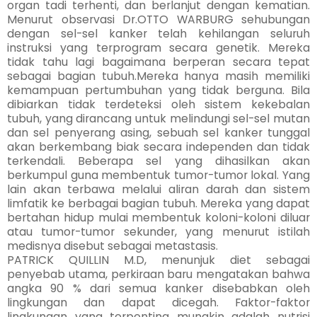
organ tadi terhenti, dan berlanjut dengan kematian.
Menurut observasi Dr.OTTO WARBURG sehubungan
dengan sel-sel kanker telah kehilangan seluruh
instruksi yang terprogram secara genetik. Mereka
tidak tahu lagi bagaimana berperan secara tepat
sebagai bagian tubuh.Mereka hanya masih memiliki
kemampuan pertumbuhan yang tidak berguna. Bila
dibiarkan tidak terdeteksi oleh sistem kekebalan
tubuh, yang dirancang untuk melindungi sel-sel mutan
dan sel penyerang asing, sebuah sel kanker tunggal
akan berkembang biak secara independen dan tidak
terkendali. Beberapa sel yang dihasilkan akan
berkumpul guna membentuk tumor-tumor lokal. Yang
lain akan terbawa melalui aliran darah dan sistem
limfatik ke berbagai bagian tubuh. Mereka yang dapat
bertahan hidup mulai membentuk koloni-koloni diluar
atau tumor-tumor sekunder, yang menurut istilah
medisnya disebut sebagai metastasis.
PATRICK QUILLIN M.D, menunjuk diet sebagai
penyebab utama, perkiraan baru mengatakan bahwa
angka 90 % dari semua kanker disebabkan oleh
lingkungan dan dapat dicegah. Faktor-faktor
lingkungan yang terpenting mungkin adalah nutrisi