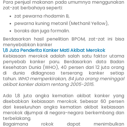
Para penjual makanan pada umumnya menggunakan
zat-zat berbahaya seperti:
zat pewarna rhodamin B,
pewarna kuning metanil (Methanil Yellow),
boraks dan juga formalin.
Berdasarkan hasil penelitian BPOM, zat-zat ini bisa
menyebabkan kanker
1,8 Juta Penderita Kanker Mati Akibat Merokok
Kebiasaan merokok adalah salah satu faktor utama
penyebab kanker paru. Berdasarkan data Badan
Kesehatan Dunia (WHO), 40 persen dari 12 juta orang
di dunia didiagnosa terserang kanker setiap
tahun.
WHO memperkirakan, 84 juta orang meninggal
akibat kanker dalam rentang 2005-2015.
Ada 1,8 juta angka kematian aki­bat kanker yang
disebabkan kebiasaan merokok. Sebesar 60 persen
dari keseluruhan angka kematian akibat kebiasaan
me­rokok dijumpai di negara-negara berkembang dan
terbelakang.
Bagaimana rokok dapat me­nimbulkan