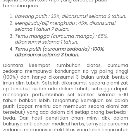
tumbuhan jenis :
Bawang putih : 35%, dikonsumsi selama 2 tahun.
Mengkudu/biji mengkudu : 45%, dikonsumsi
selama 1 tahun 7 bulan.
Temu mangga (curcuma mango) : 65%,
dikonsumsi selama 1 tahun.
Temu putih (curcuma zedoaria) : 100%,
dikonsumsi selama 3 bulan.
Diantara keempat tumbuhan diatas, curcuma
zedoaria mempunyai kandungan rip yg paling tinggi
(100%) dan hanya dikonsumsi 3 bulan untuk bentuk
imun dlm tubuh. Setelah dikonsumsi, secara alami zat
rip tersebut sudah ada dalam tubuh, sehingga dapat
mencegah pertumbuhan sel kanker selama 5-10
tahun bahkan lebih, tergantung kemajuan sel darah
putih (dapat meniru dan membuat secara alami zat
tersebut) yang ada dalam diri setiap orang berbeda-
beda. Dari hasil penelitian chan minyi dkk dalam
bukunya anti cancer medical herbs, ternyata curcuma
zedoaria mempunyai efektifitas yang lebih tinggi untuk