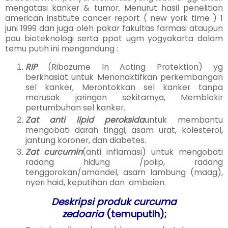
mengatasi kanker & tumor. Menurut hasil penelitian
american institute cancer report ( new york time ) 1
juni 1999 dan juga oleh pakar fakultas farmasi ataupun
pau bioteknologi serta ppot ugm yogyakarta dalam
temu putih ini mengandung :
RIP
(Ribozume In Acting Protektion) yg
berkhasiat untuk Menonaktifkan perkembangan
sel kanker, Merontokkan sel kanker tanpa
merusak jaringan sekitarnya, Memblokir
pertumbuhan sel kanker.
Zat anti lipid peroksida
untuk membantu
mengobati darah tinggi, asam urat, kolesterol,
jantung koroner, dan diabetes.
Zat curcumin
(anti inflamasi) untuk mengobati
radang hidung /polip, radang
tenggorokan/amandel, asam lambung (maag),
nyeri haid, keputihan dan ambeien.
Deskripsi produk curcuma
zedoaria
(temuputih);