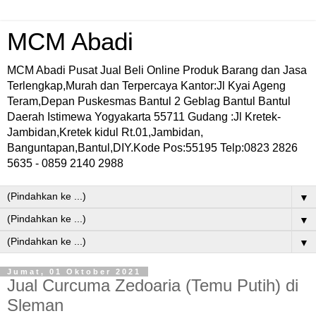
MCM Abadi
MCM Abadi Pusat Jual Beli Online Produk Barang dan Jasa
Terlengkap,Murah dan Terpercaya Kantor:Jl Kyai Ageng
Teram,Depan Puskesmas Bantul 2 Geblag Bantul Bantul
Daerah Istimewa Yogyakarta 55711 Gudang :Jl Kretek-
Jambidan,Kretek kidul Rt.01,Jambidan,
Banguntapan,Bantul,DIY.Kode Pos:55195 Telp:0823 2826
5635 - 0859 2140 2988
▼
▼
▼
Jumat, 01 Oktober 2021
Jual Curcuma Zedoaria (Temu Putih) di
Sleman