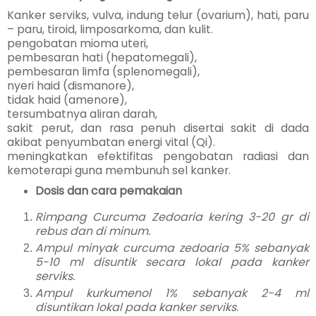
Kanker serviks, vulva, indung telur (ovarium), hati, paru
– paru, tiroid, limposarkoma, dan kulit.
pengobatan mioma uteri,
pembesaran hati (hepatomegali),
pembesaran limfa (splenomegali),
nyeri haid (dismanore),
tidak haid (amenore),
tersumbatnya aliran darah,
sakit perut, dan rasa penuh disertai sakit di dada
akibat penyumbatan energi vital (Qi).
meningkatkan efektifitas pengobatan radiasi dan
kemoterapi guna membunuh sel kanker.
Dosis dan cara pemakaian
Rimpang Curcuma Zedoaria kering 3-20 gr di
rebus dan di minum.
Ampul minyak curcuma zedoaria 5% sebanyak
5-10 ml disuntik secara lokal pada kanker
serviks.
Ampul kurkumenol 1% sebanyak 2-4 ml
disuntikan lokal pada kanker serviks
.