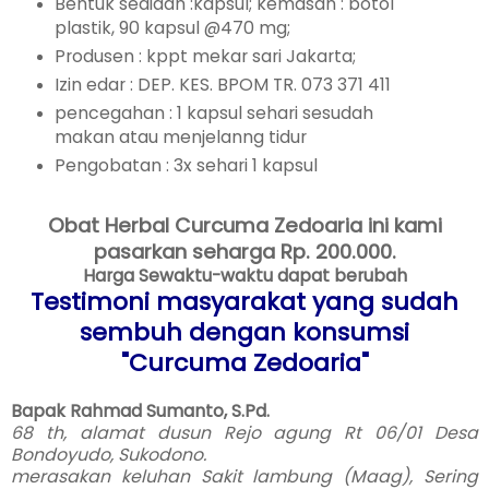
Bentuk sediaan :kapsul; kemasan : botol
plastik, 90 kapsul @470 mg;
Produsen : kppt mekar sari Jakarta;
Izin edar : DEP. KES. BPOM TR. 073 371 411
pencegahan : 1 kapsul sehari sesudah
makan atau menjelanng tidur
Pengobatan : 3x sehari 1 kapsul
Obat Herbal Curcuma Zedoaria ini kami
pasarkan seharga
Rp. 200.000.
Harga Sewaktu-waktu dapat berubah
Testimoni masyarakat yang sudah
sembuh dengan konsumsi
"Curcuma Zedoaria"
Bapak Rahmad Sumanto, S.Pd.
68 th, alamat dusun Rejo agung Rt 06/01 Desa
Bondoyudo, Sukodono.
merasakan keluhan Sakit lambung (Maag), Sering