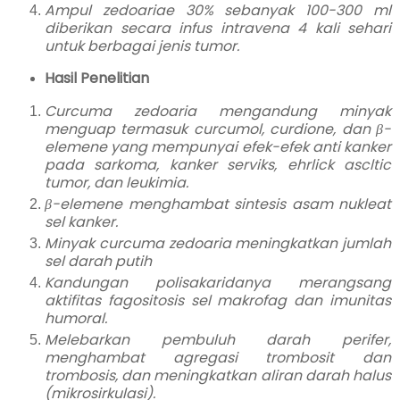
Ampul zedoariae 30% sebanyak 100-300 ml
diberikan secara infus intravena 4 kali sehari
untuk berbagai jenis tumor.
Hasil Penelitian
Curcuma zedoaria mengandung minyak
menguap termasuk curcumol, curdione, dan β-
elemene yang mempunyai efek-efek anti kanker
pada sarkoma, kanker serviks, ehrlick ascltic
tumor, dan leukimia.
β-elemene menghambat sintesis asam nukleat
sel kanker.
Minyak curcuma zedoaria meningkatkan jumlah
sel darah putih
Kandungan polisakaridanya merangsang
aktifitas fagositosis sel makrofag dan imunitas
humoral.
Melebarkan pembuluh darah perifer,
menghambat agregasi trombosit dan
trombosis, dan meningkatkan aliran darah halus
(mikrosirkulasi).