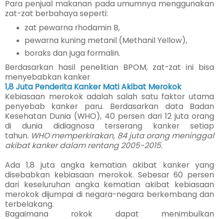
Para penjual makanan pada umumnya menggunakan
zat-zat berbahaya seperti:
zat pewarna rhodamin B,
pewarna kuning metanil (Methanil Yellow),
boraks dan juga formalin.
Berdasarkan hasil penelitian BPOM, zat-zat ini bisa
menyebabkan kanker
1,8 Juta Penderita Kanker Mati Akibat Merokok
Kebiasaan merokok adalah salah satu faktor utama
penyebab kanker paru. Berdasarkan data Badan
Kesehatan Dunia (WHO), 40 persen dari 12 juta orang
di dunia didiagnosa terserang kanker setiap
tahun.
WHO memperkirakan, 84 juta orang meninggal
akibat kanker dalam rentang 2005-2015.
Ada 1,8 juta angka kematian aki­bat kanker yang
disebabkan kebiasaan merokok. Sebesar 60 persen
dari keseluruhan angka kematian akibat kebiasaan
me­rokok dijumpai di negara-negara berkembang dan
terbelakang.
Bagaimana rokok dapat me­nimbulkan