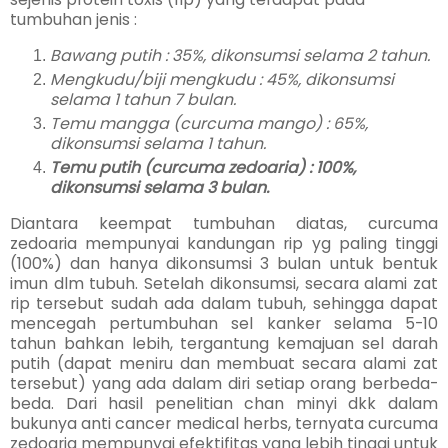
tumbuhan jenis :
Bawang putih : 35%, dikonsumsi selama 2 tahun.
Mengkudu/biji mengkudu : 45%, dikonsumsi
selama 1 tahun 7 bulan.
Temu mangga (curcuma mango) : 65%,
dikonsumsi selama 1 tahun.
Temu putih (curcuma zedoaria) : 100%,
dikonsumsi selama 3 bulan.
Diantara keempat tumbuhan diatas, curcuma
zedoaria mempunyai kandungan rip yg paling tinggi
(100%) dan hanya dikonsumsi 3 bulan untuk bentuk
imun dlm tubuh. Setelah dikonsumsi, secara alami zat
rip tersebut sudah ada dalam tubuh, sehingga dapat
mencegah pertumbuhan sel kanker selama 5-10
tahun bahkan lebih, tergantung kemajuan sel darah
putih (dapat meniru dan membuat secara alami zat
tersebut) yang ada dalam diri setiap orang berbeda-
beda. Dari hasil penelitian chan minyi dkk dalam
bukunya anti cancer medical herbs, ternyata curcuma
zedoaria mempunyai efektifitas yang lebih tinggi untuk