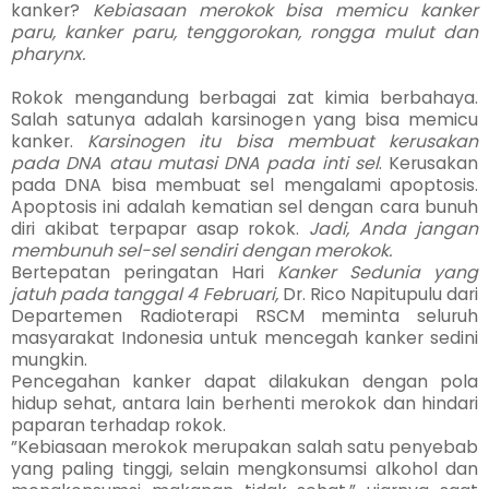
kanker?
Kebiasaan merokok bisa memicu kanker
paru, kanker paru, tenggorokan, rongga mulut dan
pharynx.
Rokok mengandung berbagai zat kimia berbahaya.
Salah satu­nya adalah karsinogen yang bisa memicu
kanker.
Karsinogen itu bisa membuat kerusakan
pada DNA atau mutasi DNA pada inti sel
. Kerusakan
pada DNA bisa membuat sel mengalami apop­tosis.
Apoptosis ini adalah ke­matian sel dengan cara bunuh
diri akibat terpapar asap rokok.
Jadi, Anda jangan
membunuh sel-sel sendiri dengan merokok.
Bertepatan peringatan Hari
Kanker Sedunia yang
jatuh pada tanggal 4 Februari,
Dr. Rico Na­pitupulu dari
Departemen Radio­terapi RSCM meminta seluruh
masyarakat Indonesia untuk men­cegah kanker sedini
mungkin.
Pencegahan kanker dapat di­lakukan dengan pola
hidup sehat, antara lain berhenti me­rokok dan hindari
paparan terhadap rokok.
”Kebiasaan merokok meru­pa­kan salah satu penyebab
yang pa­ling tinggi, selain mengkonsumsi al­kohol dan