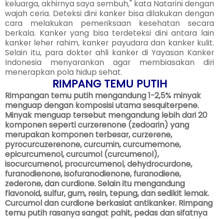
keluarga, akhirnya saya sembuh," kata Natarini dengan
wajah ceria. Deteksi dini kanker bisa dilakukan dengan
cara melakukan pemeriksaan kesehatan secara
berkala. Kanker yang bisa terdeteksi dini antara lain
kanker leher rahim, kanker payudara dan kanker kulit.
Selain itu, para dokter ahli kanker di Yayasan Kanker
Indonesia menyarankan agar membiasakan diri
menerapkan pola hidup sehat.
RIMPANG TEMU PUTIH
Rimpangan temu putih mengandung 1-2,5% minyak
menguap dengan komposisi utama sesquiterpene.
Minyak menguap tersebut mengandung lebih dari 20
komponen seperti curzerenone (zedoarin) yang
merupakan komponen terbesar, curzerene,
pyrocurcuzerenone, curcumin, curcumemone,
epicurcumenol, curcumol (curcumenol),
isocurcumenol, procurcumenol, dehydrocurdone,
furanodienone, isofuranodienone, furanodiene,
zederone, dan curdione. Selain itu mengandung
flavonoid, sulfur, gum, resin, tepung, dan sedikit lemak.
Curcumol dan curdione berkasiat antikanker. Rimpang
temu putih rasanya sangat pahit, pedas dan sifatnya