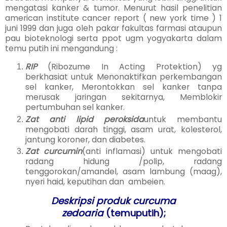
mengatasi kanker & tumor. Menurut hasil penelitian
american institute cancer report ( new york time ) 1
juni 1999 dan juga oleh pakar fakultas farmasi ataupun
pau bioteknologi serta ppot ugm yogyakarta dalam
temu putih ini mengandung :
RIP
(Ribozume In Acting Protektion) yg
berkhasiat untuk Menonaktifkan perkembangan
sel kanker, Merontokkan sel kanker tanpa
merusak jaringan sekitarnya, Memblokir
pertumbuhan sel kanker.
Zat anti lipid peroksida
untuk membantu
mengobati darah tinggi, asam urat, kolesterol,
jantung koroner, dan diabetes.
Zat curcumin
(anti inflamasi) untuk mengobati
radang hidung /polip, radang
tenggorokan/amandel, asam lambung (maag),
nyeri haid, keputihan dan ambeien.
Deskripsi produk curcuma
zedoaria
(temuputih);