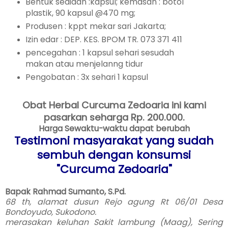
Bentuk sediaan :kapsul; kemasan : botol
plastik, 90 kapsul @470 mg;
Produsen : kppt mekar sari Jakarta;
Izin edar : DEP. KES. BPOM TR. 073 371 411
pencegahan : 1 kapsul sehari sesudah
makan atau menjelanng tidur
Pengobatan : 3x sehari 1 kapsul
Obat Herbal Curcuma Zedoaria ini kami
pasarkan seharga
Rp. 200.000.
Harga Sewaktu-waktu dapat berubah
Testimoni masyarakat yang sudah
sembuh dengan konsumsi
"Curcuma Zedoaria"
Bapak Rahmad Sumanto, S.Pd.
68 th, alamat dusun Rejo agung Rt 06/01 Desa
Bondoyudo, Sukodono.
merasakan keluhan Sakit lambung (Maag), Sering