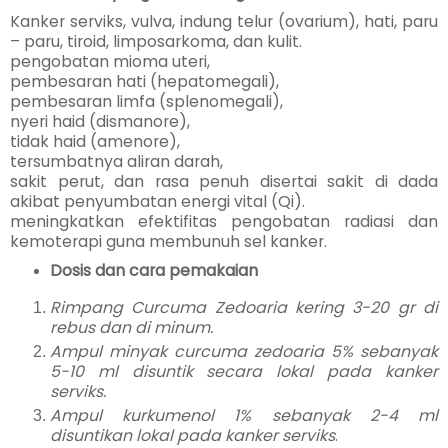
Kanker serviks, vulva, indung telur (ovarium), hati, paru
– paru, tiroid, limposarkoma, dan kulit.
pengobatan mioma uteri,
pembesaran hati (hepatomegali),
pembesaran limfa (splenomegali),
nyeri haid (dismanore),
tidak haid (amenore),
tersumbatnya aliran darah,
sakit perut, dan rasa penuh disertai sakit di dada
akibat penyumbatan energi vital (Qi).
meningkatkan efektifitas pengobatan radiasi dan
kemoterapi guna membunuh sel kanker.
Dosis dan cara pemakaian
Rimpang Curcuma Zedoaria kering 3-20 gr di
rebus dan di minum.
Ampul minyak curcuma zedoaria 5% sebanyak
5-10 ml disuntik secara lokal pada kanker
serviks.
Ampul kurkumenol 1% sebanyak 2-4 ml
disuntikan lokal pada kanker serviks
.