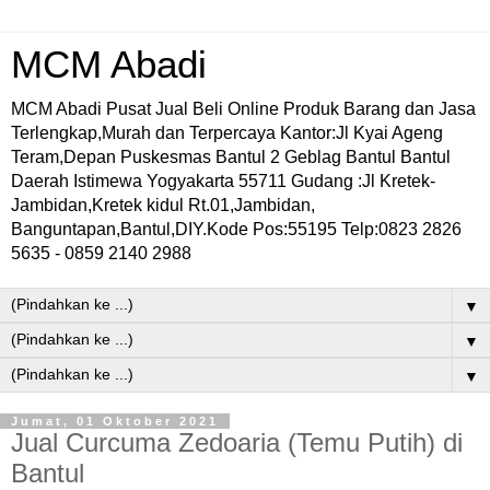
MCM Abadi
MCM Abadi Pusat Jual Beli Online Produk Barang dan Jasa
Terlengkap,Murah dan Terpercaya Kantor:Jl Kyai Ageng
Teram,Depan Puskesmas Bantul 2 Geblag Bantul Bantul
Daerah Istimewa Yogyakarta 55711 Gudang :Jl Kretek-
Jambidan,Kretek kidul Rt.01,Jambidan,
Banguntapan,Bantul,DIY.Kode Pos:55195 Telp:0823 2826
5635 - 0859 2140 2988
▼
▼
▼
Jumat, 01 Oktober 2021
Jual Curcuma Zedoaria (Temu Putih) di
Bantul