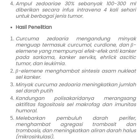
Ampul zedoariae 30% sebanyak 100-300 ml
diberikan secara infus intravena 4 kali sehari
untuk berbagai jenis tumor.
Hasil Penelitian
Curcuma zedoaria mengandung minyak
menguap termasuk curcumol, curdione, dan β-
elemene yang mempunyai efek-efek anti kanker
pada sarkoma, kanker serviks, ehrlick ascltic
tumor, dan leukimia.
β-elemene menghambat sintesis asam nukleat
sel kanker.
Minyak curcuma zedoaria meningkatkan jumlah
sel darah putih
Kandungan polisakaridanya merangsang
aktifitas fagositosis sel makrofag dan imunitas
humoral.
Melebarkan pembuluh darah perifer,
menghambat agregasi trombosit dan
trombosis, dan meningkatkan aliran darah halus
(mikrosirkulasi).