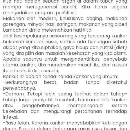
kita hati adalah sebuah organ di dalam tubuh yang
mampu meregenerasi sendiri. Kita harus segera
mengadakan program purifikasi.
Makanan diet modern, khususnya daging, makanan
gorengan, minyak hasil saringan, makanan yang diberi
tambahan kimia melemahkan hati kita.
Jadi kesimpulannya seseorang yang terserang kanker
bukanlah suratan nasib, semua ada hubungan sebab
akibat yang kita ciptakan, gaya hidup dan nutrisi (diet)
yang kita pilih dan masalah kesehatan yang kita alami.
Apabila saatnya untuk mengindentifikasi penyebab
utama kanker, kita menemukan musuh itu, dan musuh
itu adalah diri kita sendiri.
Berikut ini adalah tanda-tanda kanker yang umum:
-Berkurangnya berat badan tanpa diketahui
penyebabnya.
-Demam. Tetapi lebih sering terlihat dalam tahap-
tahap lanjut penyakit tersebut, terutama bila kanker
atau pengobatannya mempengaruhi sistem
kekebalan dan mengurangi pertahanan terhadap
infeksi.
-Rasa lelah. Karena kanker menyebabkan kehilangan
darah. Seperti dalam beberapa kasus usus besar dan