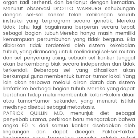
organ tadi terhenti, dan berlanjut dengan kematian.
Menurut observasi Dr.OTTO WARBURG sehubungan
dengan sel-sel kanker telah kehilangan seluruh
instruksi yang terprogram secara genetik. Mereka
tidak tahu lagi bagaimana berperan secara tepat
sebagai bagian tubuh.Mereka hanya masih memiliki
kemampuan pertumbuhan yang tidak berguna. Bila
dibiarkan tidak terdeteksi oleh sistem kekebalan
tubuh, yang dirancang untuk melindungi sel-sel mutan
dan sel penyerang asing, sebuah sel kanker tunggal
akan berkembang biak secara independen dan tidak
terkendali. Beberapa sel yang dihasilkan akan
berkumpul guna membentuk tumor-tumor lokal. Yang
lain akan terbawa melalui aliran darah dan sistem
limfatik ke berbagai bagian tubuh. Mereka yang dapat
bertahan hidup mulai membentuk koloni-koloni diluar
atau tumor-tumor sekunder, yang menurut istilah
medisnya disebut sebagai metastasis.
PATRICK QUILLIN M.D, menunjuk diet sebagai
penyebab utama, perkiraan baru mengatakan bahwa
angka 90 % dari semua kanker disebabkan oleh
lingkungan dan dapat dicegah. Faktor-faktor
lingkungan yang terpenting mungkin adalah nutrisi