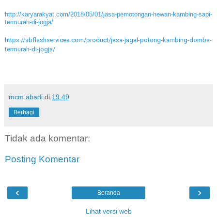
http://karyarakyat.com/2018/05/01/jasa-pemotongan-hewan-kambing-sapi-
termurah-di-jogja/
https://sbflashservices.com/product/jasa-jagal-potong-kambing-domba-
termurah-di-jogja/
mcm abadi
di
19.49
Berbagi
Tidak ada komentar:
Posting Komentar
‹
›
Beranda
Lihat versi web