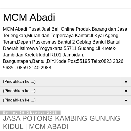
MCM Abadi
MCM Abadi Pusat Jual Beli Online Produk Barang dan Jasa
Terlengkap,Murah dan Terpercaya Kantor:Jl Kyai Ageng
Teram,Depan Puskesmas Bantul 2 Geblag Bantul Bantul
Daerah Istimewa Yogyakarta 55711 Gudang :Jl Kretek-
Jambidan,Kretek kidul Rt.01,Jambidan,
Banguntapan,Bantul,DIY.Kode Pos:55195 Telp:0823 2826
5635 - 0859 2140 2988
▼
▼
▼
Senin, 29 Oktober 2018
JASA POTONG KAMBING GUNUNG
KIDUL | MCM ABADI