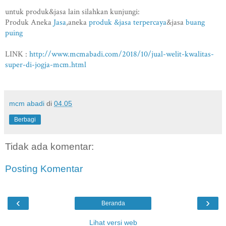
untuk produk&jasa lain silahkan kunjungi:
Produk Aneka
Jasa
,aneka
produk &jasa terpercaya
&jasa
buang
puing
LINK :
http://www.mcmabadi.com/2018/10/jual-welit-kwalitas-
super-di-jogja-mcm.html
mcm abadi
di
04.05
Berbagi
Tidak ada komentar:
Posting Komentar
‹
›
Beranda
Lihat versi web