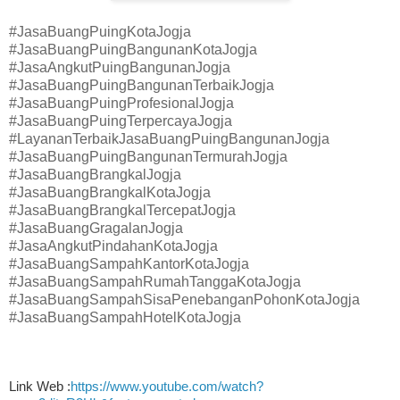
#JasaBuangPuingKotaJogja
#JasaBuangPuingBangunanKotaJogja
#JasaAngkutPuingBangunanJogja
#JasaBuangPuingBangunanTerbaikJogja
#JasaBuangPuingProfesionalJogja
#JasaBuangPuingTerpercayaJogja
#LayananTerbaikJasaBuangPuingBangunanJogja
#JasaBuangPuingBangunanTermurahJogja
#JasaBuangBrangkalJogja
#JasaBuangBrangkalKotaJogja
#JasaBuangBrangkalTercepatJogja
#JasaBuangGragalanJogja
#JasaAngkutPindahanKotaJogja
#JasaBuangSampahKantorKotaJogja
#JasaBuangSampahRumahTanggaKotaJogja
#JasaBuangSampahSisaPenebanganPohonKotaJogja
#JasaBuangSampahHotelKotaJogja
Link Web :
https://www.youtube.com/watch?