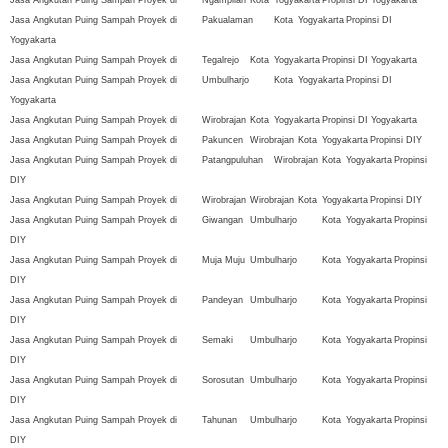
Jasa Angkutan Puing Sampah Proyek di
Ngampilan
Kota
Yogyakarta
Propinsi DI Yogyakarta
Jasa Angkutan Puing Sampah Proyek di
Pakualaman
Kota
Yogyakarta
Propinsi DI
Yogyakarta
Jasa Angkutan Puing Sampah Proyek di
Tegalrejo
Kota
Yogyakarta
Propinsi DI Yogyakarta
Jasa Angkutan Puing Sampah Proyek di
Umbulharjo
Kota
Yogyakarta
Propinsi DI
Yogyakarta
Jasa Angkutan Puing Sampah Proyek di
Wirobrajan
Kota
Yogyakarta
Propinsi DI Yogyakarta
Jasa Angkutan Puing Sampah Proyek di
Pakuncen
Wirobrajan
Kota
Yogyakarta
Propinsi DIY
Jasa Angkutan Puing Sampah Proyek di
Patangpuluhan
Wirobrajan
Kota
Yogyakarta
Propinsi
DIY
Jasa Angkutan Puing Sampah Proyek di
Wirobrajan
Wirobrajan
Kota
Yogyakarta
Propinsi DIY
Jasa Angkutan Puing Sampah Proyek di
Giwangan
Umbulharjo
Kota
Yogyakarta
Propinsi
DIY
Jasa Angkutan Puing Sampah Proyek di
Muja Muju
Umbulharjo
Kota
Yogyakarta
Propinsi
DIY
Jasa Angkutan Puing Sampah Proyek di
Pandeyan
Umbulharjo
Kota
Yogyakarta
Propinsi
DIY
Jasa Angkutan Puing Sampah Proyek di
Semaki
Umbulharjo
Kota
Yogyakarta
Propinsi
DIY
Jasa Angkutan Puing Sampah Proyek di
Sorosutan
Umbulharjo
Kota
Yogyakarta
Propinsi
DIY
Jasa Angkutan Puing Sampah Proyek di
Tahunan
Umbulharjo
Kota
Yogyakarta
Propinsi
DIY