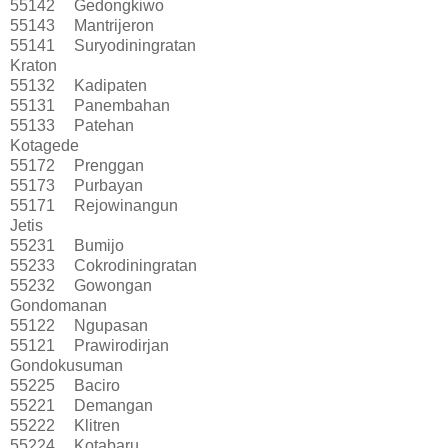
55142
Gedongkiwo
55143
Mantrijeron
55141
Suryodiningratan
Kraton
55132
Kadipaten
55131
Panembahan
55133
Patehan
Kotagede
55172
Prenggan
55173
Purbayan
55171
Rejowinangun
Jetis
55231
Bumijo
55233
Cokrodiningratan
55232
Gowongan
Gondomanan
55122
Ngupasan
55121
Prawirodirjan
Gondokusuman
55225
Baciro
55221
Demangan
55222
Klitren
55224
Kotabaru