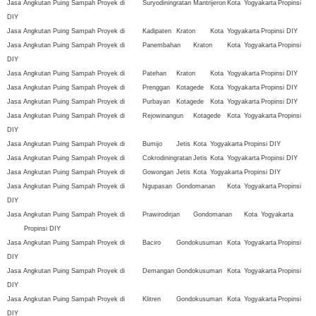
Jasa Angkutan Puing Sampah Proyek di
Suryodiningratan
Mantrijeron
Kota
Yogyakarta
Propinsi
DIY
Jasa Angkutan Puing Sampah Proyek di
Kadipaten
Kraton
Kota
Yogyakarta
Propinsi DIY
Jasa Angkutan Puing Sampah Proyek di
Panembahan
Kraton
Kota
Yogyakarta
Propinsi
DIY
Jasa Angkutan Puing Sampah Proyek di
Patehan
Kraton
Kota
Yogyakarta
Propinsi DIY
Jasa Angkutan Puing Sampah Proyek di
Prenggan
Kotagede
Kota
Yogyakarta
Propinsi DIY
Jasa Angkutan Puing Sampah Proyek di
Purbayan
Kotagede
Kota
Yogyakarta
Propinsi DIY
Jasa Angkutan Puing Sampah Proyek di
Rejowinangun
Kotagede
Kota
Yogyakarta
Propinsi
DIY
Jasa Angkutan Puing Sampah Proyek di
Bumijo
Jetis
Kota
Yogyakarta
Propinsi DIY
Jasa Angkutan Puing Sampah Proyek di
Cokrodiningratan
Jetis
Kota
Yogyakarta
Propinsi DIY
Jasa Angkutan Puing Sampah Proyek di
Gowongan
Jetis
Kota
Yogyakarta
Propinsi DIY
Jasa Angkutan Puing Sampah Proyek di
Ngupasan
Gondomanan
Kota
Yogyakarta
Propinsi
DIY
Jasa Angkutan Puing Sampah Proyek di
Prawirodirjan
Gondomanan
Kota
Yogyakarta
Propinsi DIY
Jasa Angkutan Puing Sampah Proyek di
Baciro
Gondokusuman
Kota
Yogyakarta
Propinsi
DIY
Jasa Angkutan Puing Sampah Proyek di
Demangan
Gondokusuman
Kota
Yogyakarta
Propinsi
DIY
Jasa Angkutan Puing Sampah Proyek di
Klitren
Gondokusuman
Kota
Yogyakarta
Propinsi
DIY