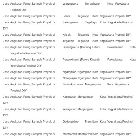
Jasa Angkutan Puing Sampah Proyek di
Warungboto
Umbulharjo
Kota
Yogyakarta
Propinsi DIY
Jasa Angkutan Puing Sampah Proyek di
Bener
Tegalrejo
Kota
Yogyakarta
Propinsi DIY
Jasa Angkutan Puing Sampah Proyek di
Karangwaru
Tegalrejo
Kota
Yogyakarta
Propinsi
DIY
Jasa Angkutan Puing Sampah Proyek di
Kricak
Tegalrejo
Kota
Yogyakarta
Propinsi DIY
Jasa Angkutan Puing Sampah Proyek di
Tegalrejo
Tegalrejo
Kota
Yogyakarta
Propinsi DIY
Jasa Angkutan Puing Sampah Proyek di
Gunungketur (Gunung Ketur)
Pakualaman
Kota
Yogyakarta
Propinsi DIY
Jasa Angkutan Puing Sampah Proyek di
Purwokinanti (Purwo Kinanti)
Pakualaman
Kota
Yogyakarta
Propinsi DIY
Jasa Angkutan Puing Sampah Proyek di
Ngampilan
Ngampilan
Kota
Yogyakarta
Propinsi DIY
Jasa Angkutan Puing Sampah Proyek di
Notoprajan
Ngampilan
Kota
Yogyakarta
Propinsi DIY
Jasa Angkutan Puing Sampah Proyek di
Brontokusuman
Mergangsan
Kota
Yogyakarta
Propinsi DIY
Jasa Angkutan Puing Sampah Proyek di
Keparakan
Mergangsan
Kota
Yogyakarta
Propinsi
DIY
Jasa Angkutan Puing Sampah Proyek di
Wirogunan
Mergangsan
Kota
Yogyakarta
Propinsi
DIY
Jasa Angkutan Puing Sampah Proyek di
Gedongkiwo
Mantrijeron
Kota
Yogyakarta
Propinsi
DIY
Jasa Angkutan Puing Sampah Proyek di
Mantrijeron
Mantrijeron
Kota
Yogyakarta
Propinsi DIY