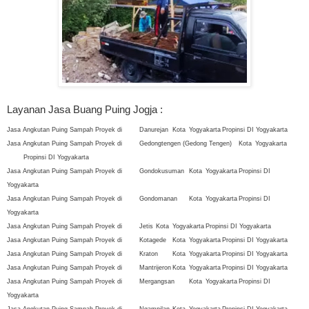
Layanan Jasa Buang Puing Jogja :
Jasa Angkutan Puing Sampah Proyek di
Danurejan
Kota
Yogyakarta
Propinsi DI Yogyakarta
Jasa Angkutan Puing Sampah Proyek di
Gedongtengen (Gedong Tengen)
Kota
Yogyakarta
Propinsi DI Yogyakarta
Jasa Angkutan Puing Sampah Proyek di
Gondokusuman
Kota
Yogyakarta
Propinsi DI
Yogyakarta
Jasa Angkutan Puing Sampah Proyek di
Gondomanan
Kota
Yogyakarta
Propinsi DI
Yogyakarta
Jasa Angkutan Puing Sampah Proyek di
Jetis
Kota
Yogyakarta
Propinsi DI Yogyakarta
Jasa Angkutan Puing Sampah Proyek di
Kotagede
Kota
Yogyakarta
Propinsi DI Yogyakarta
Jasa Angkutan Puing Sampah Proyek di
Kraton
Kota
Yogyakarta
Propinsi DI Yogyakarta
Jasa Angkutan Puing Sampah Proyek di
Mantrijeron
Kota
Yogyakarta
Propinsi DI Yogyakarta
Jasa Angkutan Puing Sampah Proyek di
Mergangsan
Kota
Yogyakarta
Propinsi DI
Yogyakarta