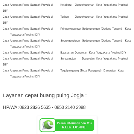
Jasa Angkutan Puing Sampah Proyek di
Kotabaru
Gondokusuman
Kota
Yogyakarta
Propinsi
DIY
Jasa Angkutan Puing Sampah Proyek di
Terban
Gondokusuman
Kota
Yogyakarta
Propinsi
DIY
Jasa Angkutan Puing Sampah Proyek di
Pringgokusuman
Gedongtengen (Gedong Tengen)
Kota
Yogyakarta
Propinsi DIY
Jasa Angkutan Puing Sampah Proyek di
Sosromenduran
Gedongtengen (Gedong Tengen)
Kota
Yogyakarta
Propinsi DIY
Jasa Angkutan Puing Sampah Proyek di
Bausasran
Danurejan
Kota
Yogyakarta
Propinsi DIY
Jasa Angkutan Puing Sampah Proyek di
Suryatmajan
Danurejan
Kota
Yogyakarta
Propinsi
DIY
Jasa Angkutan Puing Sampah Proyek di
Tegalpanggung (Tegal Panggung)
Danurejan
Kota
Yogyakarta
Propinsi DIY
Layanan cepat buang puing
Jogja :
HP/WA :0823 2826 5635 - 0859 2140 2988