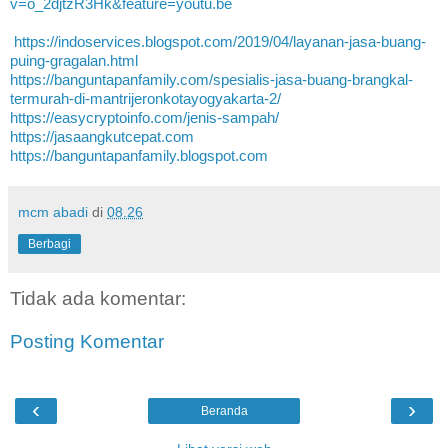
v=o_2djtzR3Hk&feature=youtu.be
https://indoservices.blogspot.com/2019/04/layanan-jasa-buang-
puing-gragalan.html
https://banguntapanfamily.com/spesialis-jasa-buang-brangkal-
termurah-di-mantrijeronkotayogyakarta-2/
https://easycryptoinfo.com/jenis-sampah/
https://jasaangkutcepat.com
https://banguntapanfamily.blogspot.com
mcm abadi
di
08.26
Berbagi
Tidak ada komentar:
Posting Komentar
‹
›
Beranda