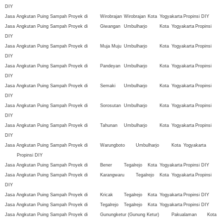
DIY
Jasa Angkutan Puing Sampah Proyek di
Wirobrajan
Wirobrajan
Kota
Yogyakarta
Propinsi DIY
Jasa Angkutan Puing Sampah Proyek di
Giwangan
Umbulharjo
Kota
Yogyakarta
Propinsi
DIY
Jasa Angkutan Puing Sampah Proyek di
Muja Muju
Umbulharjo
Kota
Yogyakarta
Propinsi
DIY
Jasa Angkutan Puing Sampah Proyek di
Pandeyan
Umbulharjo
Kota
Yogyakarta
Propinsi
DIY
Jasa Angkutan Puing Sampah Proyek di
Semaki
Umbulharjo
Kota
Yogyakarta
Propinsi
DIY
Jasa Angkutan Puing Sampah Proyek di
Sorosutan
Umbulharjo
Kota
Yogyakarta
Propinsi
DIY
Jasa Angkutan Puing Sampah Proyek di
Tahunan
Umbulharjo
Kota
Yogyakarta
Propinsi
DIY
Jasa Angkutan Puing Sampah Proyek di
Warungboto
Umbulharjo
Kota
Yogyakarta
Propinsi DIY
Jasa Angkutan Puing Sampah Proyek di
Bener
Tegalrejo
Kota
Yogyakarta
Propinsi DIY
Jasa Angkutan Puing Sampah Proyek di
Karangwaru
Tegalrejo
Kota
Yogyakarta
Propinsi
DIY
Jasa Angkutan Puing Sampah Proyek di
Kricak
Tegalrejo
Kota
Yogyakarta
Propinsi DIY
Jasa Angkutan Puing Sampah Proyek di
Tegalrejo
Tegalrejo
Kota
Yogyakarta
Propinsi DIY
Jasa Angkutan Puing Sampah Proyek di
Gunungketur (Gunung Ketur)
Pakualaman
Kota