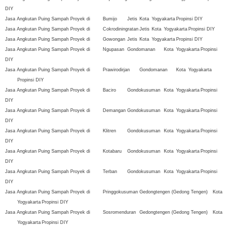
DIY
Jasa Angkutan Puing Sampah Proyek di
Bumijo
Jetis
Kota
Yogyakarta
Propinsi DIY
Jasa Angkutan Puing Sampah Proyek di
Cokrodiningratan
Jetis
Kota
Yogyakarta
Propinsi DIY
Jasa Angkutan Puing Sampah Proyek di
Gowongan
Jetis
Kota
Yogyakarta
Propinsi DIY
Jasa Angkutan Puing Sampah Proyek di
Ngupasan
Gondomanan
Kota
Yogyakarta
Propinsi
DIY
Jasa Angkutan Puing Sampah Proyek di
Prawirodirjan
Gondomanan
Kota
Yogyakarta
Propinsi DIY
Jasa Angkutan Puing Sampah Proyek di
Baciro
Gondokusuman
Kota
Yogyakarta
Propinsi
DIY
Jasa Angkutan Puing Sampah Proyek di
Demangan
Gondokusuman
Kota
Yogyakarta
Propinsi
DIY
Jasa Angkutan Puing Sampah Proyek di
Klitren
Gondokusuman
Kota
Yogyakarta
Propinsi
DIY
Jasa Angkutan Puing Sampah Proyek di
Kotabaru
Gondokusuman
Kota
Yogyakarta
Propinsi
DIY
Jasa Angkutan Puing Sampah Proyek di
Terban
Gondokusuman
Kota
Yogyakarta
Propinsi
DIY
Jasa Angkutan Puing Sampah Proyek di
Pringgokusuman
Gedongtengen (Gedong Tengen)
Kota
Yogyakarta
Propinsi DIY
Jasa Angkutan Puing Sampah Proyek di
Sosromenduran
Gedongtengen (Gedong Tengen)
Kota
Yogyakarta
Propinsi DIY