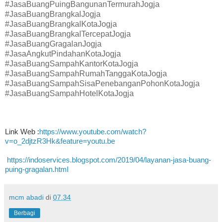
#JasaBuangPuingBangunanTermurahJogja
#JasaBuangBrangkalJogja
#JasaBuangBrangkalKotaJogja
#JasaBuangBrangkalTercepatJogja
#JasaBuangGragalanJogja
#JasaAngkutPindahanKotaJogja
#JasaBuangSampahKantorKotaJogja
#JasaBuangSampahRumahTanggaKotaJogja
#JasaBuangSampahSisaPenebanganPohonKotaJogja
#JasaBuangSampahHotelKotaJogja
Link Web :
https://www.youtube.com/watch?
v=o_2djtzR3Hk&feature=youtu.be
https://indoservices.blogspot.com/2019/04/layanan-jasa-buang-
puing-gragalan.html
mcm abadi
di
07.34
Berbagi