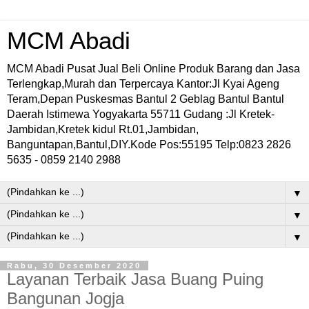
MCM Abadi
MCM Abadi Pusat Jual Beli Online Produk Barang dan Jasa
Terlengkap,Murah dan Terpercaya Kantor:Jl Kyai Ageng
Teram,Depan Puskesmas Bantul 2 Geblag Bantul Bantul
Daerah Istimewa Yogyakarta 55711 Gudang :Jl Kretek-
Jambidan,Kretek kidul Rt.01,Jambidan,
Banguntapan,Bantul,DIY.Kode Pos:55195 Telp:0823 2826
5635 - 0859 2140 2988
▼
▼
▼
Rabu, 30 Desember 2020
Layanan Terbaik Jasa Buang Puing
Bangunan Jogja