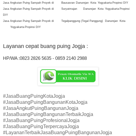
Jasa Angkutan Puing Sampah Proyek di
Bausasran
Danurejan
Kota
Yogyakarta
Propinsi DIY
Jasa Angkutan Puing Sampah Proyek di
Suryatmajan
Danurejan
Kota
Yogyakarta
Propinsi
DIY
Jasa Angkutan Puing Sampah Proyek di
Tegalpanggung (Tegal Panggung)
Danurejan
Kota
Yogyakarta
Propinsi DIY
Layanan cepat buang puing
Jogja :
HP/WA :0823 2826 5635 - 0859 2140 2988
#JasaBuangPuingKotaJogja
#JasaBuangPuingBangunanKotaJogja
#JasaAngkutPuingBangunanJogja
#JasaBuangPuingBangunanTerbaikJogja
#JasaBuangPuingProfesionalJogja
#JasaBuangPuingTerpercayaJogja
#LayananTerbaikJasaBuangPuingBangunanJogja