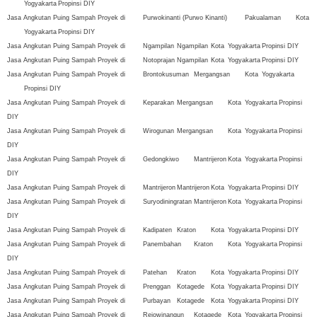
Yogyakarta
Propinsi DIY
Jasa Angkutan Puing Sampah Proyek di
Purwokinanti (Purwo Kinanti)
Pakualaman
Kota
Yogyakarta
Propinsi DIY
Jasa Angkutan Puing Sampah Proyek di
Ngampilan
Ngampilan
Kota
Yogyakarta
Propinsi DIY
Jasa Angkutan Puing Sampah Proyek di
Notoprajan
Ngampilan
Kota
Yogyakarta
Propinsi DIY
Jasa Angkutan Puing Sampah Proyek di
Brontokusuman
Mergangsan
Kota
Yogyakarta
Propinsi DIY
Jasa Angkutan Puing Sampah Proyek di
Keparakan
Mergangsan
Kota
Yogyakarta
Propinsi
DIY
Jasa Angkutan Puing Sampah Proyek di
Wirogunan
Mergangsan
Kota
Yogyakarta
Propinsi
DIY
Jasa Angkutan Puing Sampah Proyek di
Gedongkiwo
Mantrijeron
Kota
Yogyakarta
Propinsi
DIY
Jasa Angkutan Puing Sampah Proyek di
Mantrijeron
Mantrijeron
Kota
Yogyakarta
Propinsi DIY
Jasa Angkutan Puing Sampah Proyek di
Suryodiningratan
Mantrijeron
Kota
Yogyakarta
Propinsi
DIY
Jasa Angkutan Puing Sampah Proyek di
Kadipaten
Kraton
Kota
Yogyakarta
Propinsi DIY
Jasa Angkutan Puing Sampah Proyek di
Panembahan
Kraton
Kota
Yogyakarta
Propinsi
DIY
Jasa Angkutan Puing Sampah Proyek di
Patehan
Kraton
Kota
Yogyakarta
Propinsi DIY
Jasa Angkutan Puing Sampah Proyek di
Prenggan
Kotagede
Kota
Yogyakarta
Propinsi DIY
Jasa Angkutan Puing Sampah Proyek di
Purbayan
Kotagede
Kota
Yogyakarta
Propinsi DIY
Jasa Angkutan Puing Sampah Proyek di
Rejowinangun
Kotagede
Kota
Yogyakarta
Propinsi