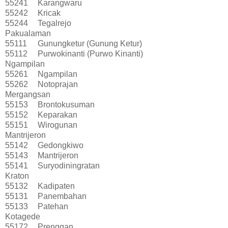
55241
Karangwaru
55242
Kricak
55244
Tegalrejo
Pakualaman
55111
Gunungketur (Gunung Ketur)
55112
Purwokinanti (Purwo Kinanti)
Ngampilan
55261
Ngampilan
55262
Notoprajan
Mergangsan
55153
Brontokusuman
55152
Keparakan
55151
Wirogunan
Mantrijeron
55142
Gedongkiwo
55143
Mantrijeron
55141
Suryodiningratan
Kraton
55132
Kadipaten
55131
Panembahan
55133
Patehan
Kotagede
55172
Prenggan