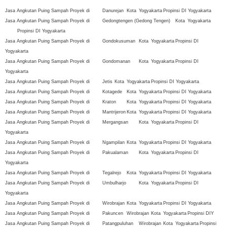
Jasa Angkutan Puing Sampah Proyek di
Danurejan
Kota
Yogyakarta
Propinsi DI Yogyakarta
Jasa Angkutan Puing Sampah Proyek di
Gedongtengen (Gedong Tengen)
Kota
Yogyakarta
Propinsi DI Yogyakarta
Jasa Angkutan Puing Sampah Proyek di
Gondokusuman
Kota
Yogyakarta
Propinsi DI
Yogyakarta
Jasa Angkutan Puing Sampah Proyek di
Gondomanan
Kota
Yogyakarta
Propinsi DI
Yogyakarta
Jasa Angkutan Puing Sampah Proyek di
Jetis
Kota
Yogyakarta
Propinsi DI Yogyakarta
Jasa Angkutan Puing Sampah Proyek di
Kotagede
Kota
Yogyakarta
Propinsi DI Yogyakarta
Jasa Angkutan Puing Sampah Proyek di
Kraton
Kota
Yogyakarta
Propinsi DI Yogyakarta
Jasa Angkutan Puing Sampah Proyek di
Mantrijeron
Kota
Yogyakarta
Propinsi DI Yogyakarta
Jasa Angkutan Puing Sampah Proyek di
Mergangsan
Kota
Yogyakarta
Propinsi DI
Yogyakarta
Jasa Angkutan Puing Sampah Proyek di
Ngampilan
Kota
Yogyakarta
Propinsi DI Yogyakarta
Jasa Angkutan Puing Sampah Proyek di
Pakualaman
Kota
Yogyakarta
Propinsi DI
Yogyakarta
Jasa Angkutan Puing Sampah Proyek di
Tegalrejo
Kota
Yogyakarta
Propinsi DI Yogyakarta
Jasa Angkutan Puing Sampah Proyek di
Umbulharjo
Kota
Yogyakarta
Propinsi DI
Yogyakarta
Jasa Angkutan Puing Sampah Proyek di
Wirobrajan
Kota
Yogyakarta
Propinsi DI Yogyakarta
Jasa Angkutan Puing Sampah Proyek di
Pakuncen
Wirobrajan
Kota
Yogyakarta
Propinsi DIY
Jasa Angkutan Puing Sampah Proyek di
Patangpuluhan
Wirobrajan
Kota
Yogyakarta
Propinsi