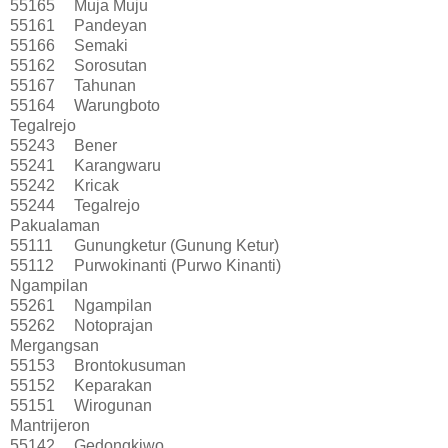
55165
Muja Muju
55161
Pandeyan
55166
Semaki
55162
Sorosutan
55167
Tahunan
55164
Warungboto
Tegalrejo
55243
Bener
55241
Karangwaru
55242
Kricak
55244
Tegalrejo
Pakualaman
55111
Gunungketur (Gunung Ketur)
55112
Purwokinanti (Purwo Kinanti)
Ngampilan
55261
Ngampilan
55262
Notoprajan
Mergangsan
55153
Brontokusuman
55152
Keparakan
55151
Wirogunan
Mantrijeron
55142
Gedongkiwo