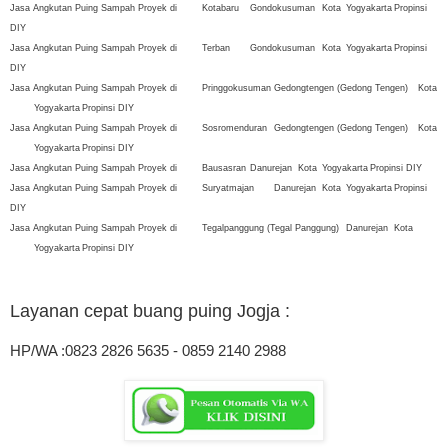
Jasa Angkutan Puing Sampah Proyek di
Kotabaru
Gondokusuman
Kota
Yogyakarta
Propinsi
DIY
Jasa Angkutan Puing Sampah Proyek di
Terban
Gondokusuman
Kota
Yogyakarta
Propinsi
DIY
Jasa Angkutan Puing Sampah Proyek di
Pringgokusuman
Gedongtengen (Gedong Tengen)
Kota
Yogyakarta
Propinsi DIY
Jasa Angkutan Puing Sampah Proyek di
Sosromenduran
Gedongtengen (Gedong Tengen)
Kota
Yogyakarta
Propinsi DIY
Jasa Angkutan Puing Sampah Proyek di
Bausasran
Danurejan
Kota
Yogyakarta
Propinsi DIY
Jasa Angkutan Puing Sampah Proyek di
Suryatmajan
Danurejan
Kota
Yogyakarta
Propinsi
DIY
Jasa Angkutan Puing Sampah Proyek di
Tegalpanggung (Tegal Panggung)
Danurejan
Kota
Yogyakarta
Propinsi DIY
Layanan cepat buang puing
Jogja :
HP/WA :0823 2826 5635 - 0859 2140 2988