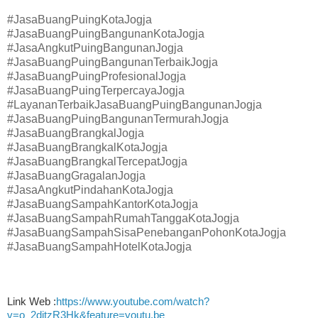
#JasaBuangPuingKotaJogja
#JasaBuangPuingBangunanKotaJogja
#JasaAngkutPuingBangunanJogja
#JasaBuangPuingBangunanTerbaikJogja
#JasaBuangPuingProfesionalJogja
#JasaBuangPuingTerpercayaJogja
#LayananTerbaikJasaBuangPuingBangunanJogja
#JasaBuangPuingBangunanTermurahJogja
#JasaBuangBrangkalJogja
#JasaBuangBrangkalKotaJogja
#JasaBuangBrangkalTercepatJogja
#JasaBuangGragalanJogja
#JasaAngkutPindahanKotaJogja
#JasaBuangSampahKantorKotaJogja
#JasaBuangSampahRumahTanggaKotaJogja
#JasaBuangSampahSisaPenebanganPohonKotaJogja
#JasaBuangSampahHotelKotaJogja
Link Web :
https://www.youtube.com/watch?
v=o_2djtzR3Hk&feature=youtu.be