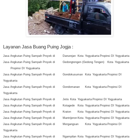
Layanan Jasa Buang Puing Jogja :
Jasa Angkutan Puing Sampah Proyek di
Danurejan
Kota
Yogyakarta
Propinsi DI Yogyakarta
Jasa Angkutan Puing Sampah Proyek di
Gedongtengen (Gedong Tengen)
Kota
Yogyakarta
Propinsi DI Yogyakarta
Jasa Angkutan Puing Sampah Proyek di
Gondokusuman
Kota
Yogyakarta
Propinsi DI
Yogyakarta
Jasa Angkutan Puing Sampah Proyek di
Gondomanan
Kota
Yogyakarta
Propinsi DI
Yogyakarta
Jasa Angkutan Puing Sampah Proyek di
Jetis
Kota
Yogyakarta
Propinsi DI Yogyakarta
Jasa Angkutan Puing Sampah Proyek di
Kotagede
Kota
Yogyakarta
Propinsi DI Yogyakarta
Jasa Angkutan Puing Sampah Proyek di
Kraton
Kota
Yogyakarta
Propinsi DI Yogyakarta
Jasa Angkutan Puing Sampah Proyek di
Mantrijeron
Kota
Yogyakarta
Propinsi DI Yogyakarta
Jasa Angkutan Puing Sampah Proyek di
Mergangsan
Kota
Yogyakarta
Propinsi DI
Yogyakarta
Jasa Angkutan Puing Sampah Proyek di
Ngampilan
Kota
Yogyakarta
Propinsi DI Yogyakarta