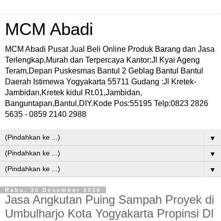
MCM Abadi
MCM Abadi Pusat Jual Beli Online Produk Barang dan Jasa
Terlengkap,Murah dan Terpercaya Kantor:Jl Kyai Ageng
Teram,Depan Puskesmas Bantul 2 Geblag Bantul Bantul
Daerah Istimewa Yogyakarta 55711 Gudang :Jl Kretek-
Jambidan,Kretek kidul Rt.01,Jambidan,
Banguntapan,Bantul,DIY.Kode Pos:55195 Telp:0823 2826
5635 - 0859 2140 2988
▼
▼
▼
Rabu, 30 Desember 2020
Jasa Angkutan Puing Sampah Proyek di
Umbulharjo Kota Yogyakarta Propinsi DI