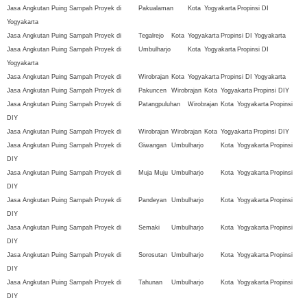
Jasa Angkutan Puing Sampah Proyek di
Pakualaman
Kota
Yogyakarta
Propinsi DI
Yogyakarta
Jasa Angkutan Puing Sampah Proyek di
Tegalrejo
Kota
Yogyakarta
Propinsi DI Yogyakarta
Jasa Angkutan Puing Sampah Proyek di
Umbulharjo
Kota
Yogyakarta
Propinsi DI
Yogyakarta
Jasa Angkutan Puing Sampah Proyek di
Wirobrajan
Kota
Yogyakarta
Propinsi DI Yogyakarta
Jasa Angkutan Puing Sampah Proyek di
Pakuncen
Wirobrajan
Kota
Yogyakarta
Propinsi DIY
Jasa Angkutan Puing Sampah Proyek di
Patangpuluhan
Wirobrajan
Kota
Yogyakarta
Propinsi
DIY
Jasa Angkutan Puing Sampah Proyek di
Wirobrajan
Wirobrajan
Kota
Yogyakarta
Propinsi DIY
Jasa Angkutan Puing Sampah Proyek di
Giwangan
Umbulharjo
Kota
Yogyakarta
Propinsi
DIY
Jasa Angkutan Puing Sampah Proyek di
Muja Muju
Umbulharjo
Kota
Yogyakarta
Propinsi
DIY
Jasa Angkutan Puing Sampah Proyek di
Pandeyan
Umbulharjo
Kota
Yogyakarta
Propinsi
DIY
Jasa Angkutan Puing Sampah Proyek di
Semaki
Umbulharjo
Kota
Yogyakarta
Propinsi
DIY
Jasa Angkutan Puing Sampah Proyek di
Sorosutan
Umbulharjo
Kota
Yogyakarta
Propinsi
DIY
Jasa Angkutan Puing Sampah Proyek di
Tahunan
Umbulharjo
Kota
Yogyakarta
Propinsi
DIY