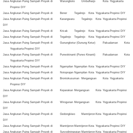
Jasa Angkutan Puing Sampah Proyek di
Warungboto
Umbulharjo
Kota
Yogyakarta
Propinsi DIY
Jasa Angkutan Puing Sampah Proyek di
Bener
Tegalrejo
Kota
Yogyakarta
Propinsi DIY
Jasa Angkutan Puing Sampah Proyek di
Karangwaru
Tegalrejo
Kota
Yogyakarta
Propinsi
DIY
Jasa Angkutan Puing Sampah Proyek di
Kricak
Tegalrejo
Kota
Yogyakarta
Propinsi DIY
Jasa Angkutan Puing Sampah Proyek di
Tegalrejo
Tegalrejo
Kota
Yogyakarta
Propinsi DIY
Jasa Angkutan Puing Sampah Proyek di
Gunungketur (Gunung Ketur)
Pakualaman
Kota
Yogyakarta
Propinsi DIY
Jasa Angkutan Puing Sampah Proyek di
Purwokinanti (Purwo Kinanti)
Pakualaman
Kota
Yogyakarta
Propinsi DIY
Jasa Angkutan Puing Sampah Proyek di
Ngampilan
Ngampilan
Kota
Yogyakarta
Propinsi DIY
Jasa Angkutan Puing Sampah Proyek di
Notoprajan
Ngampilan
Kota
Yogyakarta
Propinsi DIY
Jasa Angkutan Puing Sampah Proyek di
Brontokusuman
Mergangsan
Kota
Yogyakarta
Propinsi DIY
Jasa Angkutan Puing Sampah Proyek di
Keparakan
Mergangsan
Kota
Yogyakarta
Propinsi
DIY
Jasa Angkutan Puing Sampah Proyek di
Wirogunan
Mergangsan
Kota
Yogyakarta
Propinsi
DIY
Jasa Angkutan Puing Sampah Proyek di
Gedongkiwo
Mantrijeron
Kota
Yogyakarta
Propinsi
DIY
Jasa Angkutan Puing Sampah Proyek di
Mantrijeron
Mantrijeron
Kota
Yogyakarta
Propinsi DIY
Jasa Angkutan Puing Sampah Proyek di
Suryodiningratan
Mantrijeron
Kota
Yogyakarta
Propinsi