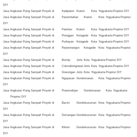
DIY
Jasa Angkutan Puing Sampah Proyek di
Kadipaten
Kraton
Kota
Yogyakarta
Propinsi DIY
Jasa Angkutan Puing Sampah Proyek di
Panembahan
Kraton
Kota
Yogyakarta
Propinsi
DIY
Jasa Angkutan Puing Sampah Proyek di
Patehan
Kraton
Kota
Yogyakarta
Propinsi DIY
Jasa Angkutan Puing Sampah Proyek di
Prenggan
Kotagede
Kota
Yogyakarta
Propinsi DIY
Jasa Angkutan Puing Sampah Proyek di
Purbayan
Kotagede
Kota
Yogyakarta
Propinsi DIY
Jasa Angkutan Puing Sampah Proyek di
Rejowinangun
Kotagede
Kota
Yogyakarta
Propinsi
DIY
Jasa Angkutan Puing Sampah Proyek di
Bumijo
Jetis
Kota
Yogyakarta
Propinsi DIY
Jasa Angkutan Puing Sampah Proyek di
Cokrodiningratan
Jetis
Kota
Yogyakarta
Propinsi DIY
Jasa Angkutan Puing Sampah Proyek di
Gowongan
Jetis
Kota
Yogyakarta
Propinsi DIY
Jasa Angkutan Puing Sampah Proyek di
Ngupasan
Gondomanan
Kota
Yogyakarta
Propinsi
DIY
Jasa Angkutan Puing Sampah Proyek di
Prawirodirjan
Gondomanan
Kota
Yogyakarta
Propinsi DIY
Jasa Angkutan Puing Sampah Proyek di
Baciro
Gondokusuman
Kota
Yogyakarta
Propinsi
DIY
Jasa Angkutan Puing Sampah Proyek di
Demangan
Gondokusuman
Kota
Yogyakarta
Propinsi
DIY
Jasa Angkutan Puing Sampah Proyek di
Klitren
Gondokusuman
Kota
Yogyakarta
Propinsi
DIY