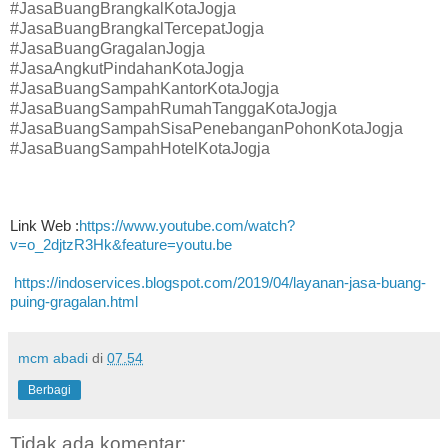
#JasaBuangBrangkalKotaJogja
#JasaBuangBrangkalTercepatJogja
#JasaBuangGragalanJogja
#JasaAngkutPindahanKotaJogja
#JasaBuangSampahKantorKotaJogja
#JasaBuangSampahRumahTanggaKotaJogja
#JasaBuangSampahSisaPenebanganPohonKotaJogja
#JasaBuangSampahHotelKotaJogja
Link Web :
https://www.youtube.com/watch?
v=o_2djtzR3Hk&feature=youtu.be
https://indoservices.blogspot.com/2019/04/layanan-jasa-buang-
puing-gragalan.html
mcm abadi
di
07.54
Berbagi
Tidak ada komentar: