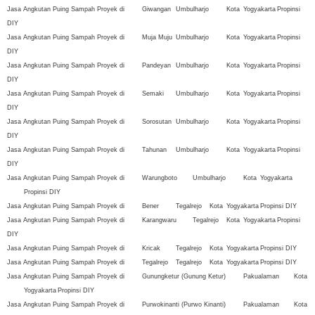
Jasa Angkutan Puing Sampah Proyek di
Giwangan
Umbulharjo
Kota
Yogyakarta
Propinsi
DIY
Jasa Angkutan Puing Sampah Proyek di
Muja Muju
Umbulharjo
Kota
Yogyakarta
Propinsi
DIY
Jasa Angkutan Puing Sampah Proyek di
Pandeyan
Umbulharjo
Kota
Yogyakarta
Propinsi
DIY
Jasa Angkutan Puing Sampah Proyek di
Semaki
Umbulharjo
Kota
Yogyakarta
Propinsi
DIY
Jasa Angkutan Puing Sampah Proyek di
Sorosutan
Umbulharjo
Kota
Yogyakarta
Propinsi
DIY
Jasa Angkutan Puing Sampah Proyek di
Tahunan
Umbulharjo
Kota
Yogyakarta
Propinsi
DIY
Jasa Angkutan Puing Sampah Proyek di
Warungboto
Umbulharjo
Kota
Yogyakarta
Propinsi DIY
Jasa Angkutan Puing Sampah Proyek di
Bener
Tegalrejo
Kota
Yogyakarta
Propinsi DIY
Jasa Angkutan Puing Sampah Proyek di
Karangwaru
Tegalrejo
Kota
Yogyakarta
Propinsi
DIY
Jasa Angkutan Puing Sampah Proyek di
Kricak
Tegalrejo
Kota
Yogyakarta
Propinsi DIY
Jasa Angkutan Puing Sampah Proyek di
Tegalrejo
Tegalrejo
Kota
Yogyakarta
Propinsi DIY
Jasa Angkutan Puing Sampah Proyek di
Gunungketur (Gunung Ketur)
Pakualaman
Kota
Yogyakarta
Propinsi DIY
Jasa Angkutan Puing Sampah Proyek di
Purwokinanti (Purwo Kinanti)
Pakualaman
Kota