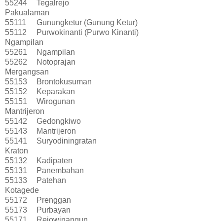
55244
Tegalrejo
Pakualaman
55111
Gunungketur (Gunung Ketur)
55112
Purwokinanti (Purwo Kinanti)
Ngampilan
55261
Ngampilan
55262
Notoprajan
Mergangsan
55153
Brontokusuman
55152
Keparakan
55151
Wirogunan
Mantrijeron
55142
Gedongkiwo
55143
Mantrijeron
55141
Suryodiningratan
Kraton
55132
Kadipaten
55131
Panembahan
55133
Patehan
Kotagede
55172
Prenggan
55173
Purbayan
55171
Rejowinangun