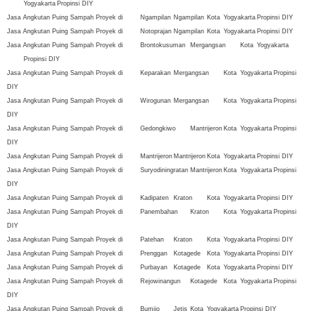
Yogyakarta
Propinsi DIY
Jasa Angkutan Puing Sampah Proyek di
Ngampilan
Ngampilan
Kota
Yogyakarta
Propinsi DIY
Jasa Angkutan Puing Sampah Proyek di
Notoprajan
Ngampilan
Kota
Yogyakarta
Propinsi DIY
Jasa Angkutan Puing Sampah Proyek di
Brontokusuman
Mergangsan
Kota
Yogyakarta
Propinsi DIY
Jasa Angkutan Puing Sampah Proyek di
Keparakan
Mergangsan
Kota
Yogyakarta
Propinsi
DIY
Jasa Angkutan Puing Sampah Proyek di
Wirogunan
Mergangsan
Kota
Yogyakarta
Propinsi
DIY
Jasa Angkutan Puing Sampah Proyek di
Gedongkiwo
Mantrijeron
Kota
Yogyakarta
Propinsi
DIY
Jasa Angkutan Puing Sampah Proyek di
Mantrijeron
Mantrijeron
Kota
Yogyakarta
Propinsi DIY
Jasa Angkutan Puing Sampah Proyek di
Suryodiningratan
Mantrijeron
Kota
Yogyakarta
Propinsi
DIY
Jasa Angkutan Puing Sampah Proyek di
Kadipaten
Kraton
Kota
Yogyakarta
Propinsi DIY
Jasa Angkutan Puing Sampah Proyek di
Panembahan
Kraton
Kota
Yogyakarta
Propinsi
DIY
Jasa Angkutan Puing Sampah Proyek di
Patehan
Kraton
Kota
Yogyakarta
Propinsi DIY
Jasa Angkutan Puing Sampah Proyek di
Prenggan
Kotagede
Kota
Yogyakarta
Propinsi DIY
Jasa Angkutan Puing Sampah Proyek di
Purbayan
Kotagede
Kota
Yogyakarta
Propinsi DIY
Jasa Angkutan Puing Sampah Proyek di
Rejowinangun
Kotagede
Kota
Yogyakarta
Propinsi
DIY
Jasa Angkutan Puing Sampah Proyek di
Bumijo
Jetis
Kota
Yogyakarta
Propinsi DIY