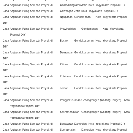
Jasa Angkutan Puing Sampah Proyek di
Cokrodiningratan
Jetis
Kota
Yogyakarta
Propinsi DIY
Jasa Angkutan Puing Sampah Proyek di
Gowongan
Jetis
Kota
Yogyakarta
Propinsi DIY
Jasa Angkutan Puing Sampah Proyek di
Ngupasan
Gondomanan
Kota
Yogyakarta
Propinsi
DIY
Jasa Angkutan Puing Sampah Proyek di
Prawirodirjan
Gondomanan
Kota
Yogyakarta
Propinsi DIY
Jasa Angkutan Puing Sampah Proyek di
Baciro
Gondokusuman
Kota
Yogyakarta
Propinsi
DIY
Jasa Angkutan Puing Sampah Proyek di
Demangan
Gondokusuman
Kota
Yogyakarta
Propinsi
DIY
Jasa Angkutan Puing Sampah Proyek di
Klitren
Gondokusuman
Kota
Yogyakarta
Propinsi
DIY
Jasa Angkutan Puing Sampah Proyek di
Kotabaru
Gondokusuman
Kota
Yogyakarta
Propinsi
DIY
Jasa Angkutan Puing Sampah Proyek di
Terban
Gondokusuman
Kota
Yogyakarta
Propinsi
DIY
Jasa Angkutan Puing Sampah Proyek di
Pringgokusuman
Gedongtengen (Gedong Tengen)
Kota
Yogyakarta
Propinsi DIY
Jasa Angkutan Puing Sampah Proyek di
Sosromenduran
Gedongtengen (Gedong Tengen)
Kota
Yogyakarta
Propinsi DIY
Jasa Angkutan Puing Sampah Proyek di
Bausasran
Danurejan
Kota
Yogyakarta
Propinsi DIY
Jasa Angkutan Puing Sampah Proyek di
Suryatmajan
Danurejan
Kota
Yogyakarta
Propinsi