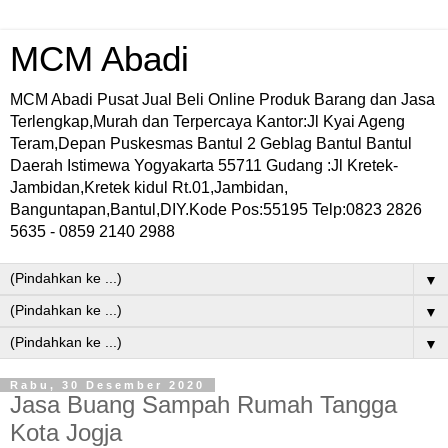
MCM Abadi
MCM Abadi Pusat Jual Beli Online Produk Barang dan Jasa
Terlengkap,Murah dan Terpercaya Kantor:Jl Kyai Ageng
Teram,Depan Puskesmas Bantul 2 Geblag Bantul Bantul
Daerah Istimewa Yogyakarta 55711 Gudang :Jl Kretek-
Jambidan,Kretek kidul Rt.01,Jambidan,
Banguntapan,Bantul,DIY.Kode Pos:55195 Telp:0823 2826
5635 - 0859 2140 2988
▼
▼
▼
Rabu, 30 Desember 2020
Jasa Buang Sampah Rumah Tangga
Kota Jogja