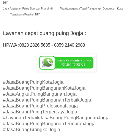
DIY
Jasa Angkutan Puing Sampah Proyek di
Tegalpanggung (Tegal Panggung)
Danurejan
Kota
Yogyakarta
Propinsi DIY
Layanan cepat buang puing
Jogja :
HP/WA :0823 2826 5635 - 0859 2140 2988
#JasaBuangPuingKotaJogja
#JasaBuangPuingBangunanKotaJogja
#JasaAngkutPuingBangunanJogja
#JasaBuangPuingBangunanTerbaikJogja
#JasaBuangPuingProfesionalJogja
#JasaBuangPuingTerpercayaJogja
#LayananTerbaikJasaBuangPuingBangunanJogja
#JasaBuangPuingBangunanTermurahJogja
#JasaBuangBrangkalJogja