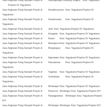
Jasa Angkutan Puing Sampah Proyek di
Gedongtengen (Gedong Tengen)
Kota
Yogyakarta
Propinsi DI Yogyakarta
Jasa Angkutan Puing Sampah Proyek di
Gondokusuman
Kota
Yogyakarta
Propinsi DI
Yogyakarta
Jasa Angkutan Puing Sampah Proyek di
Gondomanan
Kota
Yogyakarta
Propinsi DI
Yogyakarta
Jasa Angkutan Puing Sampah Proyek di
Jetis
Kota
Yogyakarta
Propinsi DI Yogyakarta
Jasa Angkutan Puing Sampah Proyek di
Kotagede
Kota
Yogyakarta
Propinsi DI Yogyakarta
Jasa Angkutan Puing Sampah Proyek di
Kraton
Kota
Yogyakarta
Propinsi DI Yogyakarta
Jasa Angkutan Puing Sampah Proyek di
Mantrijeron
Kota
Yogyakarta
Propinsi DI Yogyakarta
Jasa Angkutan Puing Sampah Proyek di
Mergangsan
Kota
Yogyakarta
Propinsi DI
Yogyakarta
Jasa Angkutan Puing Sampah Proyek di
Ngampilan
Kota
Yogyakarta
Propinsi DI Yogyakarta
Jasa Angkutan Puing Sampah Proyek di
Pakualaman
Kota
Yogyakarta
Propinsi DI
Yogyakarta
Jasa Angkutan Puing Sampah Proyek di
Tegalrejo
Kota
Yogyakarta
Propinsi DI Yogyakarta
Jasa Angkutan Puing Sampah Proyek di
Umbulharjo
Kota
Yogyakarta
Propinsi DI
Yogyakarta
Jasa Angkutan Puing Sampah Proyek di
Wirobrajan
Kota
Yogyakarta
Propinsi DI Yogyakarta
Jasa Angkutan Puing Sampah Proyek di
Pakuncen
Wirobrajan
Kota
Yogyakarta
Propinsi DIY
Jasa Angkutan Puing Sampah Proyek di
Patangpuluhan
Wirobrajan
Kota
Yogyakarta
Propinsi
DIY
Jasa Angkutan Puing Sampah Proyek di
Wirobrajan
Wirobrajan
Kota
Yogyakarta
Propinsi DIY