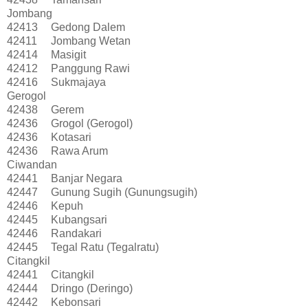
Jombang
42413
Gedong Dalem
42411
Jombang Wetan
42414
Masigit
42412
Panggung Rawi
42416
Sukmajaya
Gerogol
42438
Gerem
42436
Grogol (Gerogol)
42436
Kotasari
42436
Rawa Arum
Ciwandan
42441
Banjar Negara
42447
Gunung Sugih (Gunungsugih)
42446
Kepuh
42445
Kubangsari
42446
Randakari
42445
Tegal Ratu (Tegalratu)
Citangkil
42441
Citangkil
42444
Dringo (Deringo)
42442
Kebonsari