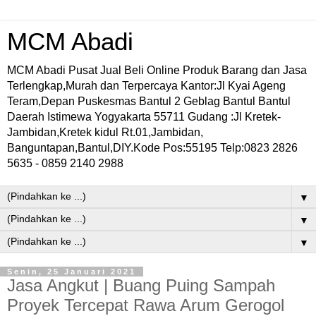
MCM Abadi
MCM Abadi Pusat Jual Beli Online Produk Barang dan Jasa
Terlengkap,Murah dan Terpercaya Kantor:Jl Kyai Ageng
Teram,Depan Puskesmas Bantul 2 Geblag Bantul Bantul
Daerah Istimewa Yogyakarta 55711 Gudang :Jl Kretek-
Jambidan,Kretek kidul Rt.01,Jambidan,
Banguntapan,Bantul,DIY.Kode Pos:55195 Telp:0823 2826
5635 - 0859 2140 2988
▼
▼
▼
Senin, 25 Januari 2021
Jasa Angkut | Buang Puing Sampah
Proyek Tercepat Rawa Arum Gerogol