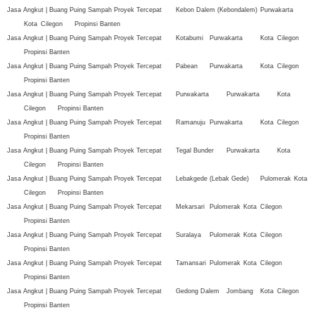
Jasa Angkut | Buang Puing Sampah Proyek Tercepat
Kebon Dalem (Kebondalem)
Purwakarta
Kota
Cilegon
Propinsi Banten
Jasa Angkut | Buang Puing Sampah Proyek Tercepat
Kotabumi
Purwakarta
Kota
Cilegon
Propinsi Banten
Jasa Angkut | Buang Puing Sampah Proyek Tercepat
Pabean
Purwakarta
Kota
Cilegon
Propinsi Banten
Jasa Angkut | Buang Puing Sampah Proyek Tercepat
Purwakarta
Purwakarta
Kota
Cilegon
Propinsi Banten
Jasa Angkut | Buang Puing Sampah Proyek Tercepat
Ramanuju
Purwakarta
Kota
Cilegon
Propinsi Banten
Jasa Angkut | Buang Puing Sampah Proyek Tercepat
Tegal Bunder
Purwakarta
Kota
Cilegon
Propinsi Banten
Jasa Angkut | Buang Puing Sampah Proyek Tercepat
Lebakgede (Lebak Gede)
Pulomerak
Kota
Cilegon
Propinsi Banten
Jasa Angkut | Buang Puing Sampah Proyek Tercepat
Mekarsari
Pulomerak
Kota
Cilegon
Propinsi Banten
Jasa Angkut | Buang Puing Sampah Proyek Tercepat
Suralaya
Pulomerak
Kota
Cilegon
Propinsi Banten
Jasa Angkut | Buang Puing Sampah Proyek Tercepat
Tamansari
Pulomerak
Kota
Cilegon
Propinsi Banten
Jasa Angkut | Buang Puing Sampah Proyek Tercepat
Gedong Dalem
Jombang
Kota
Cilegon
Propinsi Banten