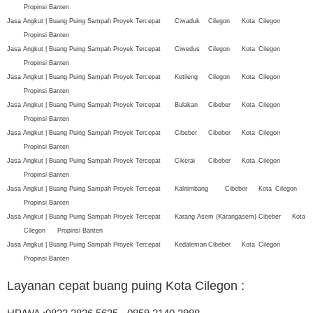
Propinsi Banten
Jasa Angkut | Buang Puing Sampah Proyek Tercepat
Ciwaduk
Cilegon
Kota
Cilegon
Propinsi Banten
Jasa Angkut | Buang Puing Sampah Proyek Tercepat
Ciwedus
Cilegon
Kota
Cilegon
Propinsi Banten
Jasa Angkut | Buang Puing Sampah Proyek Tercepat
Ketileng
Cilegon
Kota
Cilegon
Propinsi Banten
Jasa Angkut | Buang Puing Sampah Proyek Tercepat
Bulakan
Cibeber
Kota
Cilegon
Propinsi Banten
Jasa Angkut | Buang Puing Sampah Proyek Tercepat
Cibeber
Cibeber
Kota
Cilegon
Propinsi Banten
Jasa Angkut | Buang Puing Sampah Proyek Tercepat
Cikerai
Cibeber
Kota
Cilegon
Propinsi Banten
Jasa Angkut | Buang Puing Sampah Proyek Tercepat
Kalitimbang
Cibeber
Kota
Cilegon
Propinsi Banten
Jasa Angkut | Buang Puing Sampah Proyek Tercepat
Karang Asem (Karangasem)
Cibeber
Kota
Cilegon
Propinsi Banten
Jasa Angkut | Buang Puing Sampah Proyek Tercepat
Kedaleman
Cibeber
Kota
Cilegon
Propinsi Banten
Layanan cepat buang puing Kota Cilegon
: