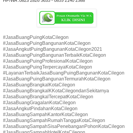
HP/WA :0823 2826 5635 - 0859 2140 2988
#JasaBuangPuingKotaCilegon
#JasaBuangPuingBangunanKotaCilegon
#JasaAngkutPuingBangunanKotaCilegon2021
#JasaBuangPuingBangunanTerbaikKotaCilegon
#JasaBuangPuingProfesionalKotaCilegon
#JasaBuangPuingTerpercayaKotaCilegon
#LayananTerbaikJasaBuangPuingBangunanKotaCilegon
#JasaBuangPuingBangunanTermurahKotaCilegon
#JasaBuangBrangkalKotaCilegon
#JasaBuangBrangkalKKotaCilegondanSekitarnya
#JasaBuangBrangkalTercepatKotaCilegon
#JasaBuangGragalanKotaCilegon
#JasaAngkutPindahanKotaCilegon
#JasaBuangSampahKantorKotaCilegon
#JasaBuangSampahRumahTanggaKotaCilegon
#JasaBuangSampahSisaPenebanganPohonKotaCilegon
#JasaBuangSampahHotelKotaCilegon