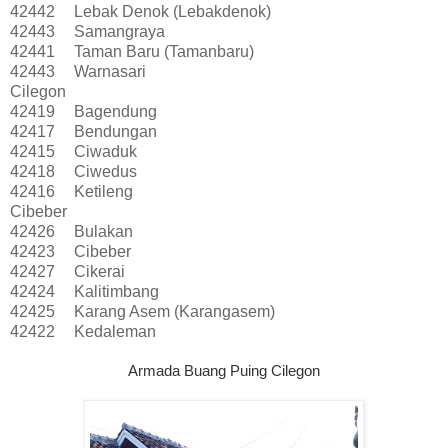
42442
Lebak Denok (Lebakdenok)
42443
Samangraya
42441
Taman Baru (Tamanbaru)
42443
Warnasari
Cilegon
42419
Bagendung
42417
Bendungan
42415
Ciwaduk
42418
Ciwedus
42416
Ketileng
Cibeber
42426
Bulakan
42423
Cibeber
42427
Cikerai
42424
Kalitimbang
42425
Karang Asem (Karangasem)
42422
Kedaleman
Armada Buang Puing Cilegon