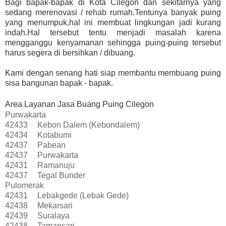
Bagi bapak-bapak di Kota Cilegon dan sekitarnya yang
sedang merenovasi / rehab rumah.Tentunya banyak puing
yang menumpuk,hal ini membuat lingkungan jadi kurang
indah.Hal tersebut tentu menjadi masalah karena
mengganggu kenyamanan sehingga puing-puing tersebut
harus segera di bersihkan / dibuang.
Kami dengan senang hati siap membantu membuang puing
sisa bangunan bapak - bapak.
Area Layanan Jasa Buang Puing Cilegon
Purwakarta
42433
Kebon Dalem (Kebondalem)
42434
Kotabumi
42437
Pabean
42437
Purwakarta
42431
Ramanuju
42437
Tegal Bunder
Pulomerak
42431
Lebakgede (Lebak Gede)
42438
Mekarsari
42439
Suralaya
42438
Tamansari