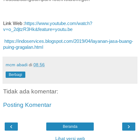
Link Web :
https://www.youtube.com/watch?
v=o_2djtzR3Hk&feature=youtu.be
https://indoservices.blogspot.com/2019/04/layanan-jasa-buang-
puing-gragalan.html
mcm abadi
di
08.56
Berbagi
Tidak ada komentar:
Posting Komentar
‹
›
Beranda
Lihat versi web