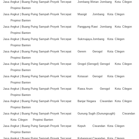
Jasa Angkut | Buang Puing Sampah Proyek Tercepat
Jombang Wetan
Jombang
Kota
Cilegon
Propinsi Banten
Jasa Angkut | Buang Puing Sampah Proyek Tercepat
Masigit
Jombang
Kota
Cilegon
Propinsi Banten
Jasa Angkut | Buang Puing Sampah Proyek Tercepat
Panggung Rawi
Jombang
Kota
Cilegon
Propinsi Banten
Jasa Angkut | Buang Puing Sampah Proyek Tercepat
Sukmajaya
Jombang
Kota
Cilegon
Propinsi Banten
Jasa Angkut | Buang Puing Sampah Proyek Tercepat
Gerem
Gerogol
Kota
Cilegon
Propinsi Banten
Jasa Angkut | Buang Puing Sampah Proyek Tercepat
Grogol (Gerogol)
Gerogol
Kota
Cilegon
Propinsi Banten
Jasa Angkut | Buang Puing Sampah Proyek Tercepat
Kotasari
Gerogol
Kota
Cilegon
Propinsi Banten
Jasa Angkut | Buang Puing Sampah Proyek Tercepat
Rawa Arum
Gerogol
Kota
Cilegon
Propinsi Banten
Jasa Angkut | Buang Puing Sampah Proyek Tercepat
Banjar Negara
Ciwandan
Kota
Cilegon
Propinsi Banten
Jasa Angkut | Buang Puing Sampah Proyek Tercepat
Gunung Sugih (Gunungsugih)
Ciwandan
Kota
Cilegon
Propinsi Banten
Jasa Angkut | Buang Puing Sampah Proyek Tercepat
Kepuh
Ciwandan
Kota
Cilegon
Propinsi Banten
Jasa Angkut | Buang Puing Sampah Proyek Tercepat
Kubangsari
Ciwandan
Kota
Cilegon