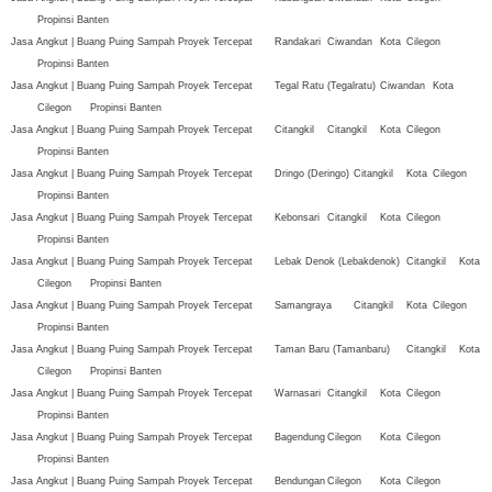
Propinsi Banten
Jasa Angkut | Buang Puing Sampah Proyek Tercepat
Randakari
Ciwandan
Kota
Cilegon
Propinsi Banten
Jasa Angkut | Buang Puing Sampah Proyek Tercepat
Tegal Ratu (Tegalratu)
Ciwandan
Kota
Cilegon
Propinsi Banten
Jasa Angkut | Buang Puing Sampah Proyek Tercepat
Citangkil
Citangkil
Kota
Cilegon
Propinsi Banten
Jasa Angkut | Buang Puing Sampah Proyek Tercepat
Dringo (Deringo)
Citangkil
Kota
Cilegon
Propinsi Banten
Jasa Angkut | Buang Puing Sampah Proyek Tercepat
Kebonsari
Citangkil
Kota
Cilegon
Propinsi Banten
Jasa Angkut | Buang Puing Sampah Proyek Tercepat
Lebak Denok (Lebakdenok)
Citangkil
Kota
Cilegon
Propinsi Banten
Jasa Angkut | Buang Puing Sampah Proyek Tercepat
Samangraya
Citangkil
Kota
Cilegon
Propinsi Banten
Jasa Angkut | Buang Puing Sampah Proyek Tercepat
Taman Baru (Tamanbaru)
Citangkil
Kota
Cilegon
Propinsi Banten
Jasa Angkut | Buang Puing Sampah Proyek Tercepat
Warnasari
Citangkil
Kota
Cilegon
Propinsi Banten
Jasa Angkut | Buang Puing Sampah Proyek Tercepat
Bagendung
Cilegon
Kota
Cilegon
Propinsi Banten
Jasa Angkut | Buang Puing Sampah Proyek Tercepat
Bendungan
Cilegon
Kota
Cilegon