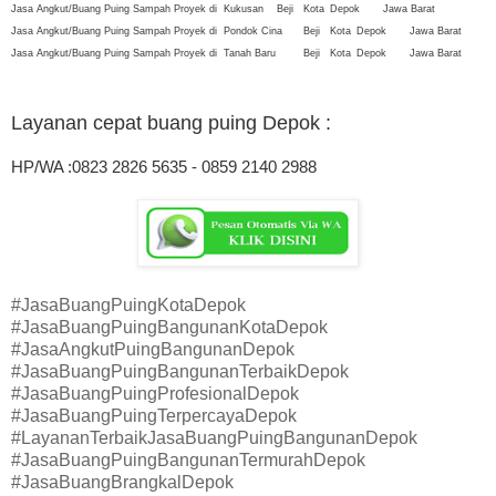
Jasa Angkut/Buang Puing Sampah Proyek di
Kukusan
Beji
Kota
Depok
Jawa Barat
Jasa Angkut/Buang Puing Sampah Proyek di
Pondok Cina
Beji
Kota
Depok
Jawa Barat
Jasa Angkut/Buang Puing Sampah Proyek di
Tanah Baru
Beji
Kota
Depok
Jawa Barat
Layanan cepat buang puing Depok
:
HP/WA :0823 2826 5635 - 0859 2140 2988
#JasaBuangPuingKotaDepok
#JasaBuangPuingBangunanKotaDepok
#JasaAngkutPuingBangunanDepok
#JasaBuangPuingBangunanTerbaikDepok
#JasaBuangPuingProfesionalDepok
#JasaBuangPuingTerpercayaDepok
#LayananTerbaikJasaBuangPuingBangunanDepok
#JasaBuangPuingBangunanTermurahDepok
#JasaBuangBrangkalDepok