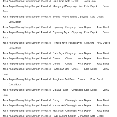
Jasa Angkut/Buang Puing Sampah Proyek di
Limo
Limo
Kota
Depok
Jawa Barat
Jasa Angkut/Buang Puing Sampah Proyek di
Maruyung (Meruyung)
Limo
Kota
Depok
Jawa
Barat
Jasa Angkut/Buang Puing Sampah Proyek di
Bojong Pondok Terong
Cipayung
Kota
Depok
Jawa Barat
Jasa Angkut/Buang Puing Sampah Proyek di
Cipayung
Cipayung
Kota
Depok
Jawa Barat
Jasa Angkut/Buang Puing Sampah Proyek di
Cipayung Jaya
Cipayung
Kota
Depok
Jawa
Barat
Jasa Angkut/Buang Puing Sampah Proyek di
Pondok Jaya (Pondokjaya)
Cipayung
Kota
Depok
Jawa Barat
Jasa Angkut/Buang Puing Sampah Proyek di
Ratu Jaya
Cipayung
Kota
Depok
Jawa Barat
Jasa Angkut/Buang Puing Sampah Proyek di
Cinere
Cinere
Kota
Depok
Jawa Barat
Jasa Angkut/Buang Puing Sampah Proyek di
Gandul
Cinere
Kota
Depok
Jawa Barat
Jasa Angkut/Buang Puing Sampah Proyek di
Pangkalan Jati
Cinere
Kota
Depok
Jawa
Barat
Jasa Angkut/Buang Puing Sampah Proyek di
Pangkalan Jati Baru
Cinere
Kota
Depok
Jawa Barat
Jasa Angkut/Buang Puing Sampah Proyek di
Cisalak Pasar
Cimanggis
Kota
Depok
Jawa
Barat
Jasa Angkut/Buang Puing Sampah Proyek di
Curug
Cimanggis
Kota
Depok
Jawa Barat
Jasa Angkut/Buang Puing Sampah Proyek di
Harjamukti
Cimanggis
Kota
Depok
Jawa Barat
Jasa Angkut/Buang Puing Sampah Proyek di
Mekarsari
Cimanggis
Kota
Depok
Jawa Barat
Jasa Angkut/Buang Puing Sampah Proyek di
Pasir Gunung Selatan
Cimanggis
Kota
Depok