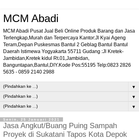
MCM Abadi
MCM Abadi Pusat Jual Beli Online Produk Barang dan Jasa
Terlengkap,Murah dan Terpercaya Kantor:Jl Kyai Ageng
Teram,Depan Puskesmas Bantul 2 Geblag Bantul Bantul
Daerah Istimewa Yogyakarta 55711 Gudang :Jl Kretek-
Jambidan,Kretek kidul Rt.01,Jambidan,
Banguntapan,Bantul,DIY.Kode Pos:55195 Telp:0823 2826
5635 - 0859 2140 2988
▼
▼
▼
Senin, 25 Januari 2021
Jasa Angkut/Buang Puing Sampah
Proyek di Sukatani Tapos Kota Depok