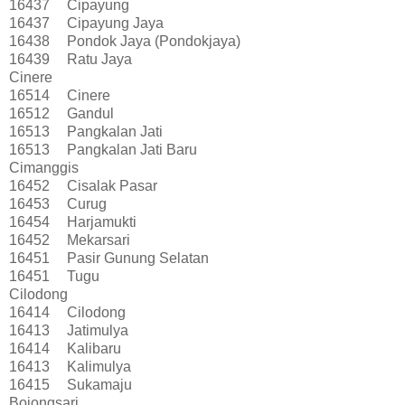
16437
Cipayung
16437
Cipayung Jaya
16438
Pondok Jaya (Pondokjaya)
16439
Ratu Jaya
Cinere
16514
Cinere
16512
Gandul
16513
Pangkalan Jati
16513
Pangkalan Jati Baru
Cimanggis
16452
Cisalak Pasar
16453
Curug
16454
Harjamukti
16452
Mekarsari
16451
Pasir Gunung Selatan
16451
Tugu
Cilodong
16414
Cilodong
16413
Jatimulya
16414
Kalibaru
16413
Kalimulya
16415
Sukamaju
Bojongsari