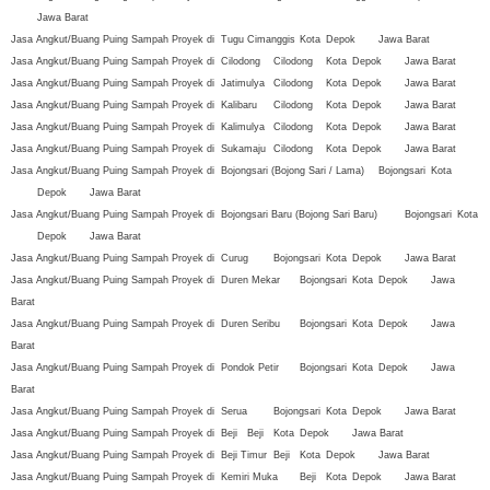
Jawa Barat
Jasa Angkut/Buang Puing Sampah Proyek di
Tugu
Cimanggis
Kota
Depok
Jawa Barat
Jasa Angkut/Buang Puing Sampah Proyek di
Cilodong
Cilodong
Kota
Depok
Jawa Barat
Jasa Angkut/Buang Puing Sampah Proyek di
Jatimulya
Cilodong
Kota
Depok
Jawa Barat
Jasa Angkut/Buang Puing Sampah Proyek di
Kalibaru
Cilodong
Kota
Depok
Jawa Barat
Jasa Angkut/Buang Puing Sampah Proyek di
Kalimulya
Cilodong
Kota
Depok
Jawa Barat
Jasa Angkut/Buang Puing Sampah Proyek di
Sukamaju
Cilodong
Kota
Depok
Jawa Barat
Jasa Angkut/Buang Puing Sampah Proyek di
Bojongsari (Bojong Sari / Lama)
Bojongsari
Kota
Depok
Jawa Barat
Jasa Angkut/Buang Puing Sampah Proyek di
Bojongsari Baru (Bojong Sari Baru)
Bojongsari
Kota
Depok
Jawa Barat
Jasa Angkut/Buang Puing Sampah Proyek di
Curug
Bojongsari
Kota
Depok
Jawa Barat
Jasa Angkut/Buang Puing Sampah Proyek di
Duren Mekar
Bojongsari
Kota
Depok
Jawa
Barat
Jasa Angkut/Buang Puing Sampah Proyek di
Duren Seribu
Bojongsari
Kota
Depok
Jawa
Barat
Jasa Angkut/Buang Puing Sampah Proyek di
Pondok Petir
Bojongsari
Kota
Depok
Jawa
Barat
Jasa Angkut/Buang Puing Sampah Proyek di
Serua
Bojongsari
Kota
Depok
Jawa Barat
Jasa Angkut/Buang Puing Sampah Proyek di
Beji
Beji
Kota
Depok
Jawa Barat
Jasa Angkut/Buang Puing Sampah Proyek di
Beji Timur
Beji
Kota
Depok
Jawa Barat
Jasa Angkut/Buang Puing Sampah Proyek di
Kemiri Muka
Beji
Kota
Depok
Jawa Barat