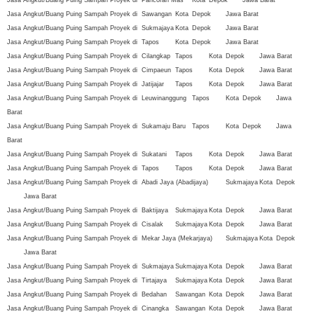
Jasa Angkut/Buang Puing Sampah Proyek di
Pancoran Mas
Kota
Depok
Jawa Barat
Jasa Angkut/Buang Puing Sampah Proyek di
Sawangan
Kota
Depok
Jawa Barat
Jasa Angkut/Buang Puing Sampah Proyek di
Sukmajaya
Kota
Depok
Jawa Barat
Jasa Angkut/Buang Puing Sampah Proyek di
Tapos
Kota
Depok
Jawa Barat
Jasa Angkut/Buang Puing Sampah Proyek di
Cilangkap
Tapos
Kota
Depok
Jawa Barat
Jasa Angkut/Buang Puing Sampah Proyek di
Cimpaeun
Tapos
Kota
Depok
Jawa Barat
Jasa Angkut/Buang Puing Sampah Proyek di
Jatijajar
Tapos
Kota
Depok
Jawa Barat
Jasa Angkut/Buang Puing Sampah Proyek di
Leuwinanggung
Tapos
Kota
Depok
Jawa
Barat
Jasa Angkut/Buang Puing Sampah Proyek di
Sukamaju Baru
Tapos
Kota
Depok
Jawa
Barat
Jasa Angkut/Buang Puing Sampah Proyek di
Sukatani
Tapos
Kota
Depok
Jawa Barat
Jasa Angkut/Buang Puing Sampah Proyek di
Tapos
Tapos
Kota
Depok
Jawa Barat
Jasa Angkut/Buang Puing Sampah Proyek di
Abadi Jaya (Abadijaya)
Sukmajaya
Kota
Depok
Jawa Barat
Jasa Angkut/Buang Puing Sampah Proyek di
Baktijaya
Sukmajaya
Kota
Depok
Jawa Barat
Jasa Angkut/Buang Puing Sampah Proyek di
Cisalak
Sukmajaya
Kota
Depok
Jawa Barat
Jasa Angkut/Buang Puing Sampah Proyek di
Mekar Jaya (Mekarjaya)
Sukmajaya
Kota
Depok
Jawa Barat
Jasa Angkut/Buang Puing Sampah Proyek di
Sukmajaya
Sukmajaya
Kota
Depok
Jawa Barat
Jasa Angkut/Buang Puing Sampah Proyek di
Tirtajaya
Sukmajaya
Kota
Depok
Jawa Barat
Jasa Angkut/Buang Puing Sampah Proyek di
Bedahan
Sawangan
Kota
Depok
Jawa Barat
Jasa Angkut/Buang Puing Sampah Proyek di
Cinangka
Sawangan
Kota
Depok
Jawa Barat