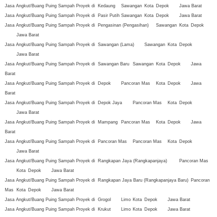
Jasa Angkut/Buang Puing Sampah Proyek di
Kedaung
Sawangan
Kota
Depok
Jawa Barat
Jasa Angkut/Buang Puing Sampah Proyek di
Pasir Putih
Sawangan
Kota
Depok
Jawa Barat
Jasa Angkut/Buang Puing Sampah Proyek di
Pengasinan (Pengasihan)
Sawangan
Kota
Depok
Jawa Barat
Jasa Angkut/Buang Puing Sampah Proyek di
Sawangan (Lama)
Sawangan
Kota
Depok
Jawa Barat
Jasa Angkut/Buang Puing Sampah Proyek di
Sawangan Baru
Sawangan
Kota
Depok
Jawa
Barat
Jasa Angkut/Buang Puing Sampah Proyek di
Depok
Pancoran Mas
Kota
Depok
Jawa
Barat
Jasa Angkut/Buang Puing Sampah Proyek di
Depok Jaya
Pancoran Mas
Kota
Depok
Jawa Barat
Jasa Angkut/Buang Puing Sampah Proyek di
Mampang
Pancoran Mas
Kota
Depok
Jawa
Barat
Jasa Angkut/Buang Puing Sampah Proyek di
Pancoran Mas
Pancoran Mas
Kota
Depok
Jawa Barat
Jasa Angkut/Buang Puing Sampah Proyek di
Rangkapan Jaya (Rangkapanjaya)
Pancoran Mas
Kota
Depok
Jawa Barat
Jasa Angkut/Buang Puing Sampah Proyek di
Rangkapan Jaya Baru (Rangkapanjaya Baru)
Pancoran
Mas
Kota
Depok
Jawa Barat
Jasa Angkut/Buang Puing Sampah Proyek di
Grogol
Limo
Kota
Depok
Jawa Barat
Jasa Angkut/Buang Puing Sampah Proyek di
Krukut
Limo
Kota
Depok
Jawa Barat