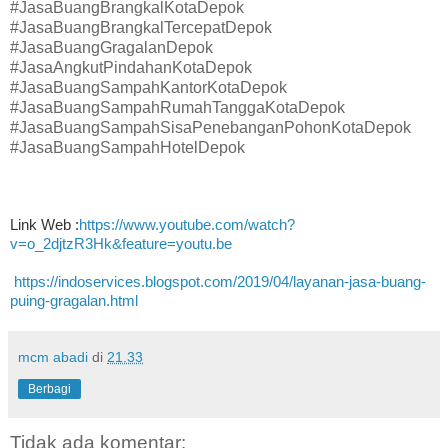
#JasaBuangBrangkalKotaDepok
#JasaBuangBrangkalTercepatDepok
#JasaBuangGragalanDepok
#JasaAngkutPindahanKotaDepok
#JasaBuangSampahKantorKotaDepok
#JasaBuangSampahRumahTanggaKotaDepok
#JasaBuangSampahSisaPenebanganPohonKotaDepok
#JasaBuangSampahHotelDepok
Link Web :
https://www.youtube.com/watch?
v=o_2djtzR3Hk&feature=youtu.be
https://indoservices.blogspot.com/2019/04/layanan-jasa-buang-
puing-gragalan.html
mcm abadi
di
21.33
Berbagi
Tidak ada komentar: