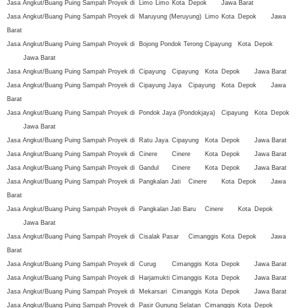
Jasa Angkut/Buang Puing Sampah Proyek di
Limo
Limo
Kota
Depok
Jawa Barat
Jasa Angkut/Buang Puing Sampah Proyek di
Maruyung (Meruyung)
Limo
Kota
Depok
Jawa
Barat
Jasa Angkut/Buang Puing Sampah Proyek di
Bojong Pondok Terong
Cipayung
Kota
Depok
Jawa Barat
Jasa Angkut/Buang Puing Sampah Proyek di
Cipayung
Cipayung
Kota
Depok
Jawa Barat
Jasa Angkut/Buang Puing Sampah Proyek di
Cipayung Jaya
Cipayung
Kota
Depok
Jawa
Barat
Jasa Angkut/Buang Puing Sampah Proyek di
Pondok Jaya (Pondokjaya)
Cipayung
Kota
Depok
Jawa Barat
Jasa Angkut/Buang Puing Sampah Proyek di
Ratu Jaya
Cipayung
Kota
Depok
Jawa Barat
Jasa Angkut/Buang Puing Sampah Proyek di
Cinere
Cinere
Kota
Depok
Jawa Barat
Jasa Angkut/Buang Puing Sampah Proyek di
Gandul
Cinere
Kota
Depok
Jawa Barat
Jasa Angkut/Buang Puing Sampah Proyek di
Pangkalan Jati
Cinere
Kota
Depok
Jawa
Barat
Jasa Angkut/Buang Puing Sampah Proyek di
Pangkalan Jati Baru
Cinere
Kota
Depok
Jawa Barat
Jasa Angkut/Buang Puing Sampah Proyek di
Cisalak Pasar
Cimanggis
Kota
Depok
Jawa
Barat
Jasa Angkut/Buang Puing Sampah Proyek di
Curug
Cimanggis
Kota
Depok
Jawa Barat
Jasa Angkut/Buang Puing Sampah Proyek di
Harjamukti
Cimanggis
Kota
Depok
Jawa Barat
Jasa Angkut/Buang Puing Sampah Proyek di
Mekarsari
Cimanggis
Kota
Depok
Jawa Barat
Jasa Angkut/Buang Puing Sampah Proyek di
Pasir Gunung Selatan
Cimanggis
Kota
Depok