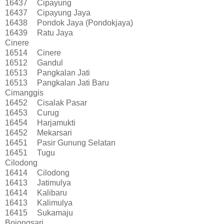
16437
Cipayung
16437
Cipayung Jaya
16438
Pondok Jaya (Pondokjaya)
16439
Ratu Jaya
Cinere
16514
Cinere
16512
Gandul
16513
Pangkalan Jati
16513
Pangkalan Jati Baru
Cimanggis
16452
Cisalak Pasar
16453
Curug
16454
Harjamukti
16452
Mekarsari
16451
Pasir Gunung Selatan
16451
Tugu
Cilodong
16414
Cilodong
16413
Jatimulya
16414
Kalibaru
16413
Kalimulya
16415
Sukamaju
Bojongsari