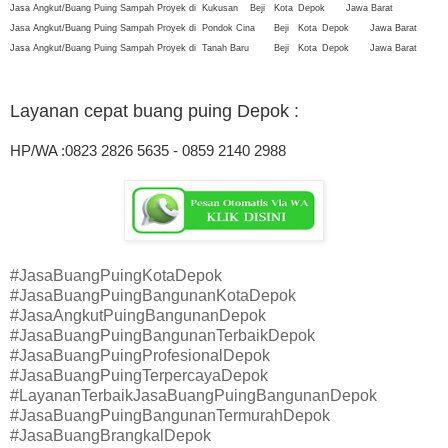
Jasa Angkut/Buang Puing Sampah Proyek di
Kukusan
Beji
Kota
Depok
Jawa Barat
Jasa Angkut/Buang Puing Sampah Proyek di
Pondok Cina
Beji
Kota
Depok
Jawa Barat
Jasa Angkut/Buang Puing Sampah Proyek di
Tanah Baru
Beji
Kota
Depok
Jawa Barat
Layanan cepat buang puing Depok
:
HP/WA :0823 2826 5635 - 0859 2140 2988
#JasaBuangPuingKotaDepok
#JasaBuangPuingBangunanKotaDepok
#JasaAngkutPuingBangunanDepok
#JasaBuangPuingBangunanTerbaikDepok
#JasaBuangPuingProfesionalDepok
#JasaBuangPuingTerpercayaDepok
#LayananTerbaikJasaBuangPuingBangunanDepok
#JasaBuangPuingBangunanTermurahDepok
#JasaBuangBrangkalDepok