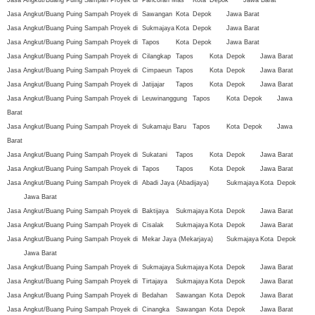
Jasa Angkut/Buang Puing Sampah Proyek di
Pancoran Mas
Kota
Depok
Jawa Barat
Jasa Angkut/Buang Puing Sampah Proyek di
Sawangan
Kota
Depok
Jawa Barat
Jasa Angkut/Buang Puing Sampah Proyek di
Sukmajaya
Kota
Depok
Jawa Barat
Jasa Angkut/Buang Puing Sampah Proyek di
Tapos
Kota
Depok
Jawa Barat
Jasa Angkut/Buang Puing Sampah Proyek di
Cilangkap
Tapos
Kota
Depok
Jawa Barat
Jasa Angkut/Buang Puing Sampah Proyek di
Cimpaeun
Tapos
Kota
Depok
Jawa Barat
Jasa Angkut/Buang Puing Sampah Proyek di
Jatijajar
Tapos
Kota
Depok
Jawa Barat
Jasa Angkut/Buang Puing Sampah Proyek di
Leuwinanggung
Tapos
Kota
Depok
Jawa
Barat
Jasa Angkut/Buang Puing Sampah Proyek di
Sukamaju Baru
Tapos
Kota
Depok
Jawa
Barat
Jasa Angkut/Buang Puing Sampah Proyek di
Sukatani
Tapos
Kota
Depok
Jawa Barat
Jasa Angkut/Buang Puing Sampah Proyek di
Tapos
Tapos
Kota
Depok
Jawa Barat
Jasa Angkut/Buang Puing Sampah Proyek di
Abadi Jaya (Abadijaya)
Sukmajaya
Kota
Depok
Jawa Barat
Jasa Angkut/Buang Puing Sampah Proyek di
Baktijaya
Sukmajaya
Kota
Depok
Jawa Barat
Jasa Angkut/Buang Puing Sampah Proyek di
Cisalak
Sukmajaya
Kota
Depok
Jawa Barat
Jasa Angkut/Buang Puing Sampah Proyek di
Mekar Jaya (Mekarjaya)
Sukmajaya
Kota
Depok
Jawa Barat
Jasa Angkut/Buang Puing Sampah Proyek di
Sukmajaya
Sukmajaya
Kota
Depok
Jawa Barat
Jasa Angkut/Buang Puing Sampah Proyek di
Tirtajaya
Sukmajaya
Kota
Depok
Jawa Barat
Jasa Angkut/Buang Puing Sampah Proyek di
Bedahan
Sawangan
Kota
Depok
Jawa Barat
Jasa Angkut/Buang Puing Sampah Proyek di
Cinangka
Sawangan
Kota
Depok
Jawa Barat