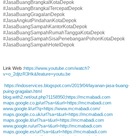
#JasaBuangBrangkalKotaDepok
#JasaBuangBrangkalTercepatDepok
#JasaBuangGragalanDepok
#JasaAngkutPindahanKotaDepok
#JasaBuangSampahKantorKotaDepok
#JasaBuangSampahRumahTanggaKotaDepok
#JasaBuangSampahSisaPenebanganPohonKotaDepok
#JasaBuangSampahHotelDepok
Link Web :
https://www.youtube.com/watch?
v=o_2djtzR3Hk&feature=youtu.be
https://indoservices.blogspot.com/2019/04/layanan-jasa-buang-
puing-gragalan.html
blog.with2.net/out.php?1158950;https://mcmabadi.com
maps.google.co.jp/url?sa=t&url=https://mcmabadi.com
www.google.li/url?q=https://www.mcmabadi.com/
maps.google.co.uk/url?sa=t&url=https://mcmabadi.com
maps.google.it/url?sa=t&url=https://mcmabadi.com
www.google.ru/url?sa=t&url=http://mcmabadi.com
maps.google.es/url?sa=t&url=https://mcmabadi.com