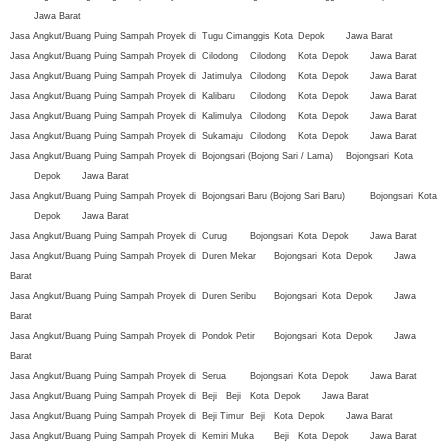
Jawa Barat
Jasa Angkut/Buang Puing Sampah Proyek di
Tugu
Cimanggis
Kota
Depok
Jawa Barat
Jasa Angkut/Buang Puing Sampah Proyek di
Cilodong
Cilodong
Kota
Depok
Jawa Barat
Jasa Angkut/Buang Puing Sampah Proyek di
Jatimulya
Cilodong
Kota
Depok
Jawa Barat
Jasa Angkut/Buang Puing Sampah Proyek di
Kalibaru
Cilodong
Kota
Depok
Jawa Barat
Jasa Angkut/Buang Puing Sampah Proyek di
Kalimulya
Cilodong
Kota
Depok
Jawa Barat
Jasa Angkut/Buang Puing Sampah Proyek di
Sukamaju
Cilodong
Kota
Depok
Jawa Barat
Jasa Angkut/Buang Puing Sampah Proyek di
Bojongsari (Bojong Sari / Lama)
Bojongsari
Kota
Depok
Jawa Barat
Jasa Angkut/Buang Puing Sampah Proyek di
Bojongsari Baru (Bojong Sari Baru)
Bojongsari
Kota
Depok
Jawa Barat
Jasa Angkut/Buang Puing Sampah Proyek di
Curug
Bojongsari
Kota
Depok
Jawa Barat
Jasa Angkut/Buang Puing Sampah Proyek di
Duren Mekar
Bojongsari
Kota
Depok
Jawa
Barat
Jasa Angkut/Buang Puing Sampah Proyek di
Duren Seribu
Bojongsari
Kota
Depok
Jawa
Barat
Jasa Angkut/Buang Puing Sampah Proyek di
Pondok Petir
Bojongsari
Kota
Depok
Jawa
Barat
Jasa Angkut/Buang Puing Sampah Proyek di
Serua
Bojongsari
Kota
Depok
Jawa Barat
Jasa Angkut/Buang Puing Sampah Proyek di
Beji
Beji
Kota
Depok
Jawa Barat
Jasa Angkut/Buang Puing Sampah Proyek di
Beji Timur
Beji
Kota
Depok
Jawa Barat
Jasa Angkut/Buang Puing Sampah Proyek di
Kemiri Muka
Beji
Kota
Depok
Jawa Barat