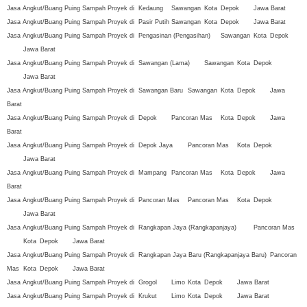
Jasa Angkut/Buang Puing Sampah Proyek di
Kedaung
Sawangan
Kota
Depok
Jawa Barat
Jasa Angkut/Buang Puing Sampah Proyek di
Pasir Putih
Sawangan
Kota
Depok
Jawa Barat
Jasa Angkut/Buang Puing Sampah Proyek di
Pengasinan (Pengasihan)
Sawangan
Kota
Depok
Jawa Barat
Jasa Angkut/Buang Puing Sampah Proyek di
Sawangan (Lama)
Sawangan
Kota
Depok
Jawa Barat
Jasa Angkut/Buang Puing Sampah Proyek di
Sawangan Baru
Sawangan
Kota
Depok
Jawa
Barat
Jasa Angkut/Buang Puing Sampah Proyek di
Depok
Pancoran Mas
Kota
Depok
Jawa
Barat
Jasa Angkut/Buang Puing Sampah Proyek di
Depok Jaya
Pancoran Mas
Kota
Depok
Jawa Barat
Jasa Angkut/Buang Puing Sampah Proyek di
Mampang
Pancoran Mas
Kota
Depok
Jawa
Barat
Jasa Angkut/Buang Puing Sampah Proyek di
Pancoran Mas
Pancoran Mas
Kota
Depok
Jawa Barat
Jasa Angkut/Buang Puing Sampah Proyek di
Rangkapan Jaya (Rangkapanjaya)
Pancoran Mas
Kota
Depok
Jawa Barat
Jasa Angkut/Buang Puing Sampah Proyek di
Rangkapan Jaya Baru (Rangkapanjaya Baru)
Pancoran
Mas
Kota
Depok
Jawa Barat
Jasa Angkut/Buang Puing Sampah Proyek di
Grogol
Limo
Kota
Depok
Jawa Barat
Jasa Angkut/Buang Puing Sampah Proyek di
Krukut
Limo
Kota
Depok
Jawa Barat