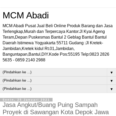
MCM Abadi
MCM Abadi Pusat Jual Beli Online Produk Barang dan Jasa
Terlengkap,Murah dan Terpercaya Kantor:Jl Kyai Ageng
Teram,Depan Puskesmas Bantul 2 Geblag Bantul Bantul
Daerah Istimewa Yogyakarta 55711 Gudang :Jl Kretek-
Jambidan,Kretek kidul Rt.01,Jambidan,
Banguntapan,Bantul,DIY.Kode Pos:55195 Telp:0823 2826
5635 - 0859 2140 2988
▼
▼
▼
Senin, 25 Januari 2021
Jasa Angkut/Buang Puing Sampah
Proyek di Sawangan Kota Depok Jawa