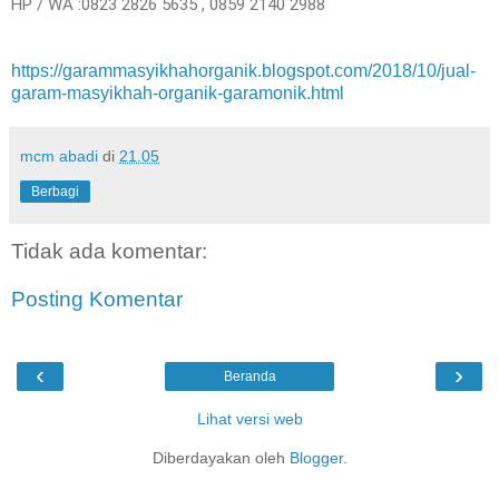
HP / WA :0823 2826 5635 , 0859 2140 2988
https://garammasyikhahorganik.blogspot.com/2018/10/jual-
garam-masyikhah-organik-garamonik.html
mcm abadi
di
21.05
Berbagi
Tidak ada komentar:
Posting Komentar
‹
›
Beranda
Lihat versi web
Diberdayakan oleh
Blogger
.