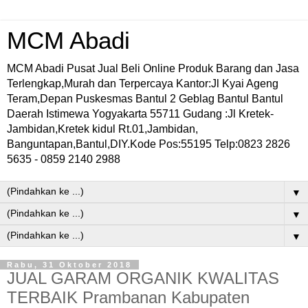
MCM Abadi
MCM Abadi Pusat Jual Beli Online Produk Barang dan Jasa
Terlengkap,Murah dan Terpercaya Kantor:Jl Kyai Ageng
Teram,Depan Puskesmas Bantul 2 Geblag Bantul Bantul
Daerah Istimewa Yogyakarta 55711 Gudang :Jl Kretek-
Jambidan,Kretek kidul Rt.01,Jambidan,
Banguntapan,Bantul,DIY.Kode Pos:55195 Telp:0823 2826
5635 - 0859 2140 2988
▼
▼
▼
Rabu, 31 Oktober 2018
JUAL GARAM ORGANIK KWALITAS
TERBAIK Prambanan Kabupaten