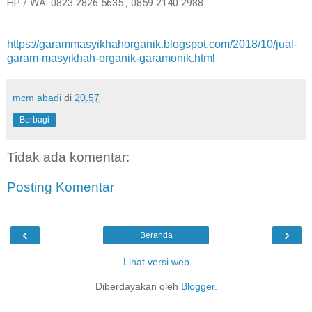
HP / WA :0823 2826 5635 , 0859 2140 2988
https://garammasyikhahorganik.blogspot.com/2018/10/jual-
garam-masyikhah-organik-garamonik.html
mcm abadi
di
20.57
Berbagi
Tidak ada komentar:
Posting Komentar
‹
›
Beranda
Lihat versi web
Diberdayakan oleh
Blogger
.