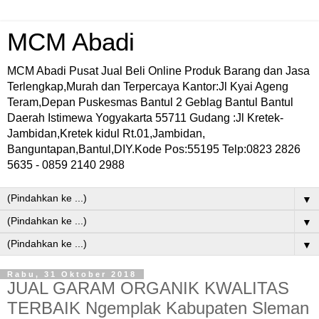
MCM Abadi
MCM Abadi Pusat Jual Beli Online Produk Barang dan Jasa
Terlengkap,Murah dan Terpercaya Kantor:Jl Kyai Ageng
Teram,Depan Puskesmas Bantul 2 Geblag Bantul Bantul
Daerah Istimewa Yogyakarta 55711 Gudang :Jl Kretek-
Jambidan,Kretek kidul Rt.01,Jambidan,
Banguntapan,Bantul,DIY.Kode Pos:55195 Telp:0823 2826
5635 - 0859 2140 2988
▼
▼
▼
Rabu, 31 Oktober 2018
JUAL GARAM ORGANIK KWALITAS
TERBAIK Ngemplak Kabupaten Sleman