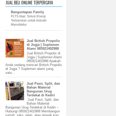
JUAL BELI ONLINE TERPERCAYA
Banguntapan Family
PLTS Atap: Solusi Energi
Terbarukan untuk Industri
Manufaktur
Jual British Propolis
di Jogja | Suplemen
Alami 085921402988
Jual British Propolis di
Jogja | Suplemen Alami
085921402988 Apakah
Anda sedang mencari British Propolis
di Jogja ? Suplemen alami yang
satu...
Jual Pasir, Split, dan
Bahan Material
Bangunan Urug
Terdekat di Kediri
Jual Pasir, Split, dan
Bahan Material
Bangunan Urug Terdekat di Kediri –
Hubungi 085921402988 Membangun
rumah, ruko, jalan, atau proyek kon...