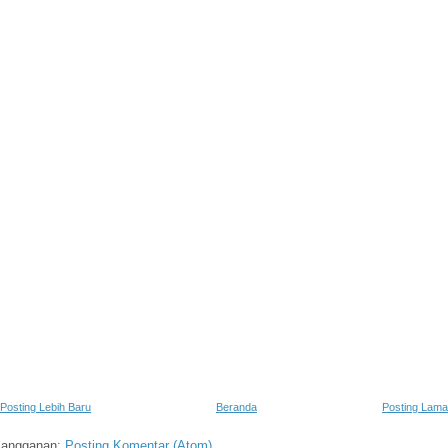
Posting Lebih Baru
Beranda
Posting Lama
Langganan:
Posting Komentar (Atom)