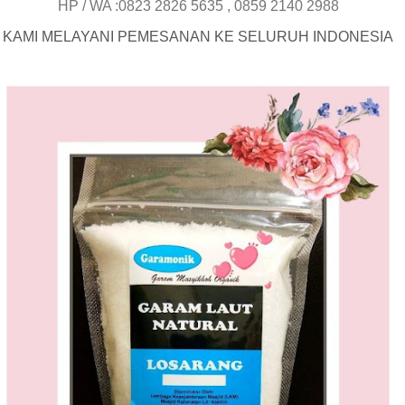
HP / WA :0823 2826 5635 , 0859 2140 2988
KAMI MELAYANI PEMESANAN KE SELURUH INDONESIA