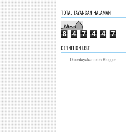
TOTAL TAYANGAN HALAMAN
8
4
7
4
4
7
DEFINITION LIST
Diberdayakan oleh
Blogger
.