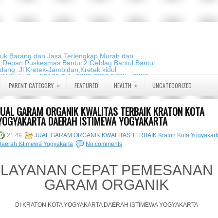
duk Barang dan Jasa Terlengkap,Murah dan
m,Depan Puskesmas Bantul 2 Geblag Bantul Bantul
ang :Jl Kretek-Jambidan,Kretek kidul
DIY.Kode Pos:55195 Telp:0823 2826 5635 - 0859
»
»
PARENT CATEGORY
FEATURED
HEALTH
UNCATEGORIZED
JUAL GARAM ORGANIK KWALITAS TERBAIK KRATON KOTA
YOGYAKARTA DAERAH ISTIMEWA YOGYAKARTA
21.49
JUAL GARAM ORGANIK KWALITAS TERBAIK Kraton Kota Yogyakart
aerah Istimewa Yogyakarta
No comments
LAYANAN CEPAT PEMESANAN
GARAM ORGANIK
DI KRATON KOTA YOGYAKARTA DAERAH ISTIMEWA YOGYAKARTA