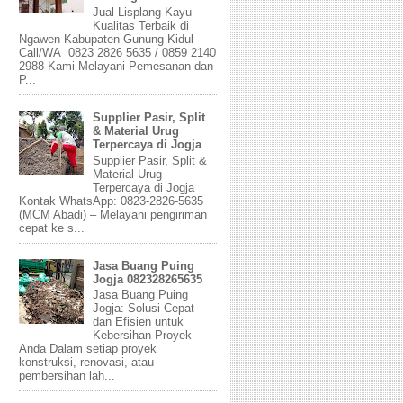
Jual Lisplang Kayu
Kualitas Terbaik di
Ngawen Kabupaten Gunung Kidul
Call/WA 0823 2826 5635 / 0859 2140
2988 Kami Melayani Pemesanan dan
P...
Supplier Pasir, Split
& Material Urug
Terpercaya di Jogja
Supplier Pasir, Split &
Material Urug
Terpercaya di Jogja
Kontak WhatsApp: 0823-2826-5635
(MCM Abadi) – Melayani pengiriman
cepat ke s...
Jasa Buang Puing
Jogja 082328265635
Jasa Buang Puing
Jogja: Solusi Cepat
dan Efisien untuk
Kebersihan Proyek
Anda Dalam setiap proyek
konstruksi, renovasi, atau
pembersihan lah...