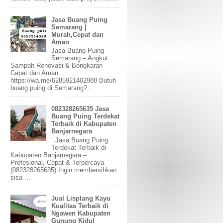
Jasa Buang Puing
Semarang |
Murah,Cepat dan
Aman
Jasa Buang Puing
Semarang – Angkut
Sampah Renovasi & Bongkaran
Cepat dan Aman
https://wa.me/6285921402988 Butuh
buang puing di Semarang?...
082328265635 Jasa
Buang Puing Terdekat
Terbaik di Kabupaten
Banjarnegara
Jasa Buang Puing
Terdekat Terbaik di
Kabupaten Banjarnegara –
Profesional, Cepat & Terpercaya
(082328265635) Ingin membersihkan
sisa ...
Jual Lisplang Kayu
Kualitas Terbaik di
Ngawen Kabupaten
Gunung Kidul