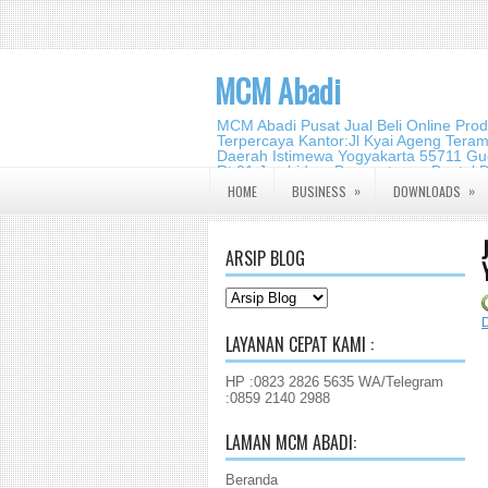
MCM Abadi
MCM Abadi Pusat Jual Beli Online Pro
Terpercaya Kantor:Jl Kyai Ageng Tera
Daerah Istimewa Yogyakarta 55711 Gud
Rt.01,Jambidan, Banguntapan,Bantul,
2140 2988
»
»
HOME
BUSINESS
DOWNLOADS
ARSIP BLOG
D
LAYANAN CEPAT KAMI :
HP :0823 2826 5635 WA/Telegram
:0859 2140 2988
LAMAN MCM ABADI:
Beranda