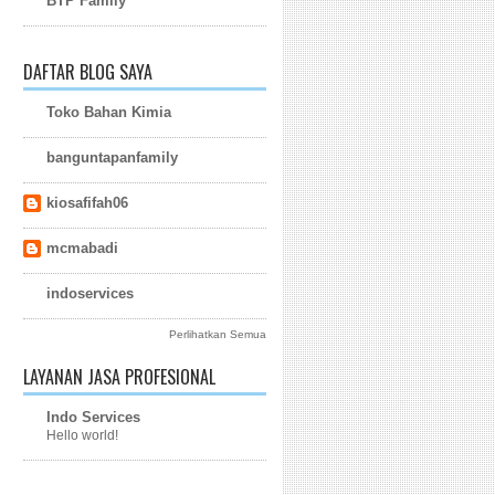
BTP Family
DAFTAR BLOG SAYA
Toko Bahan Kimia
banguntapanfamily
kiosafifah06
mcmabadi
indoservices
Perlihatkan Semua
LAYANAN JASA PROFESIONAL
Indo Services
Hello world!