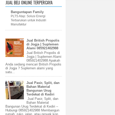
JUAL BELI ONLINE TERPERCAYA
Banguntapan Family
PLTS Atap: Solusi Energi
Terbarukan untuk Industri
Manufaktur
Jual British Propolis
di Jogja | Suplemen
Alami 085921402988
Jual British Propolis di
Jogja | Suplemen Alami
085921402988 Apakah
Anda sedang mencari British Propolis
di Jogja ? Suplemen alami yang
satu...
Jual Pasir, Split, dan
Bahan Material
Bangunan Urug
Terdekat di Kediri
Jual Pasir, Split, dan
Bahan Material
Bangunan Urug Terdekat di Kediri –
Hubungi 085921402988 Membangun
rumah, ruko, jalan, atau proyek kon...