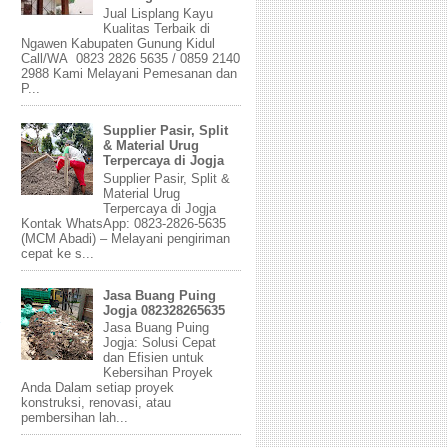
Jual Lisplang Kayu
Kualitas Terbaik di
Ngawen Kabupaten Gunung Kidul
Call/WA 0823 2826 5635 / 0859 2140
2988 Kami Melayani Pemesanan dan
P...
Supplier Pasir, Split
& Material Urug
Terpercaya di Jogja
Supplier Pasir, Split &
Material Urug
Terpercaya di Jogja
Kontak WhatsApp: 0823-2826-5635
(MCM Abadi) – Melayani pengiriman
cepat ke s...
Jasa Buang Puing
Jogja 082328265635
Jasa Buang Puing
Jogja: Solusi Cepat
dan Efisien untuk
Kebersihan Proyek
Anda Dalam setiap proyek
konstruksi, renovasi, atau
pembersihan lah...