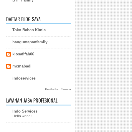
BTP Family
DAFTAR BLOG SAYA
Toko Bahan Kimia
banguntapanfamily
kiosafifah06
mcmabadi
indoservices
Perlihatkan Semua
LAYANAN JASA PROFESIONAL
Indo Services
Hello world!