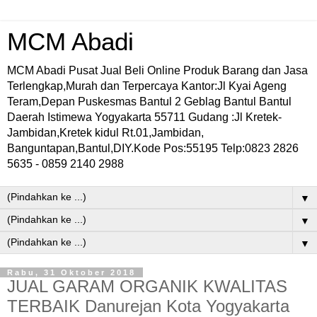
MCM Abadi
MCM Abadi Pusat Jual Beli Online Produk Barang dan Jasa
Terlengkap,Murah dan Terpercaya Kantor:Jl Kyai Ageng
Teram,Depan Puskesmas Bantul 2 Geblag Bantul Bantul
Daerah Istimewa Yogyakarta 55711 Gudang :Jl Kretek-
Jambidan,Kretek kidul Rt.01,Jambidan,
Banguntapan,Bantul,DIY.Kode Pos:55195 Telp:0823 2826
5635 - 0859 2140 2988
▼
▼
▼
Rabu, 31 Oktober 2018
JUAL GARAM ORGANIK KWALITAS
TERBAIK Danurejan Kota Yogyakarta