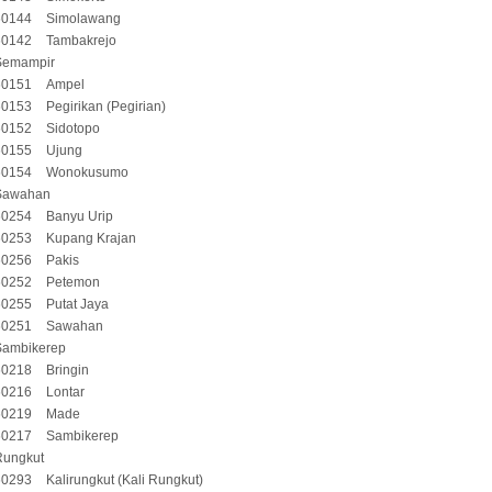
60144
Simolawang
60142
Tambakrejo
Semampir
60151
Ampel
60153
Pegirikan (Pegirian)
60152
Sidotopo
60155
Ujung
60154
Wonokusumo
Sawahan
60254
Banyu Urip
60253
Kupang Krajan
60256
Pakis
60252
Petemon
60255
Putat Jaya
60251
Sawahan
Sambikerep
60218
Bringin
60216
Lontar
60219
Made
60217
Sambikerep
Rungkut
60293
Kalirungkut (Kali Rungkut)