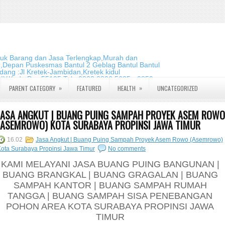
duk Barang dan Jasa Terlengkap,Murah dan
m,Depan Puskesmas Bantul 2 Geblag Bantul Bantul
ang :Jl Kretek-Jambidan,Kretek kidul
DIY.Kode Pos:55195 Telp:0823 2826 5635 - 0859
»
»
PARENT CATEGORY
FEATURED
HEALTH
UNCATEGORIZED
JASA ANGKUT | BUANG PUING SAMPAH PROYEK ASEM ROWO
(ASEMROWO) KOTA SURABAYA PROPINSI JAWA TIMUR
16.02
Jasa Angkut | Buang Puing Sampah Proyek Asem Rowo (Asemrowo)
ota Surabaya Propinsi Jawa Timur
No comments
KAMI MELAYANI JASA BUANG PUING BANGUNAN |
BUANG BRANGKAL | BUANG GRAGALAN | BUANG
SAMPAH KANTOR | BUANG SAMPAH RUMAH
TANGGA | BUANG SAMPAH SISA PENEBANGAN
POHON AREA KOTA SURABAYA PROPINSI JAWA
TIMUR