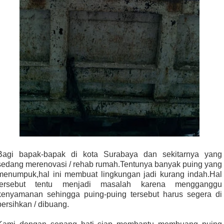
Bagi bapak-bapak di kota Surabaya dan sekitarnya yang
sedang merenovasi / rehab rumah.Tentunya banyak puing yang
menumpuk,hal ini membuat lingkungan jadi kurang indah.Hal
tersebut tentu menjadi masalah karena mengganggu
kenyamanan sehingga puing-puing tersebut harus segera di
bersihkan / dibuang.