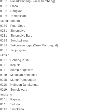
60132
Pacarkembang (Pacar Kembang)
60133
Ploso
60135
Rangkah
60136
Tambaksari
Sukomanunggal
60189
Putat Gede
60281
Simomulyo
60281
Simomulyo Baru
60189
Sonokwijenan
60188
Sukomanunggal (Suko Manunggal)
60187
Tanjungsari
ukolilo
60117
Gebang Putih
60111
Keputih
60117
Klampis Ngasem
60119
Medokan Semampir
60118
Menur Pumpungan
60118
Nginden Jangkungan
60119
Semolowaru
Simokerto
60141
Kapasan
60145
Sidodadi
60143
Simokerto