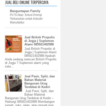
JUAL BELI ONLINE TERPERCAYA
Banguntapan Family
PLTS Atap: Solusi Energi
Terbarukan untuk Industri
Manufaktur
Jual British Propolis
di Jogja | Suplemen
Alami 085921402988
Jual British Propolis di
Jogja | Suplemen Alami
085921402988 Apakah
Anda sedang mencari British Propolis
di Jogja ? Suplemen alami yang
satu...
Jual Pasir, Split, dan
Bahan Material
Bangunan Urug
Terdekat di Kediri
Jual Pasir, Split, dan
Bahan Material
Bangunan Urug Terdekat di Kediri –
Hubungi 085921402988 Membangun
rumah, ruko, jalan, atau proyek kon...