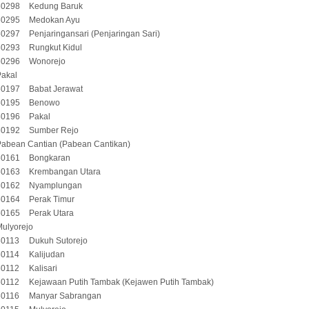
60298
Kedung Baruk
60295
Medokan Ayu
60297
Penjaringansari (Penjaringan Sari)
60293
Rungkut Kidul
60296
Wonorejo
Pakal
60197
Babat Jerawat
60195
Benowo
60196
Pakal
60192
Sumber Rejo
Pabean Cantian (Pabean Cantikan)
60161
Bongkaran
60163
Krembangan Utara
60162
Nyamplungan
60164
Perak Timur
60165
Perak Utara
ulyorejo
60113
Dukuh Sutorejo
60114
Kalijudan
60112
Kalisari
60112
Kejawaan Putih Tambak (Kejawen Putih Tambak)
60116
Manyar Sabrangan