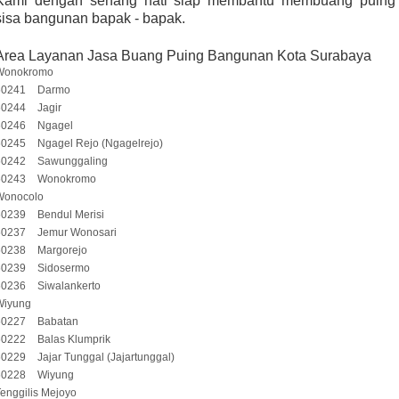
Kami dengan senang hati siap membantu membuang puing
sisa bangunan bapak - bapak.
Area Layanan Jasa Buang Puing Bangunan Kota Surabaya
Wonokromo
60241
Darmo
60244
Jagir
60246
Ngagel
60245
Ngagel Rejo (Ngagelrejo)
60242
Sawunggaling
60243
Wonokromo
Wonocolo
60239
Bendul Merisi
60237
Jemur Wonosari
60238
Margorejo
60239
Sidosermo
60236
Siwalankerto
Wiyung
60227
Babatan
60222
Balas Klumprik
60229
Jajar Tunggal (Jajartunggal)
60228
Wiyung
enggilis Mejoyo