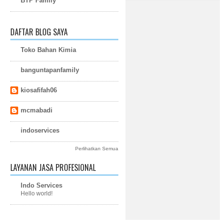
BTP Family
DAFTAR BLOG SAYA
Toko Bahan Kimia
banguntapanfamily
kiosafifah06
mcmabadi
indoservices
Perlihatkan Semua
LAYANAN JASA PROFESIONAL
Indo Services
Hello world!