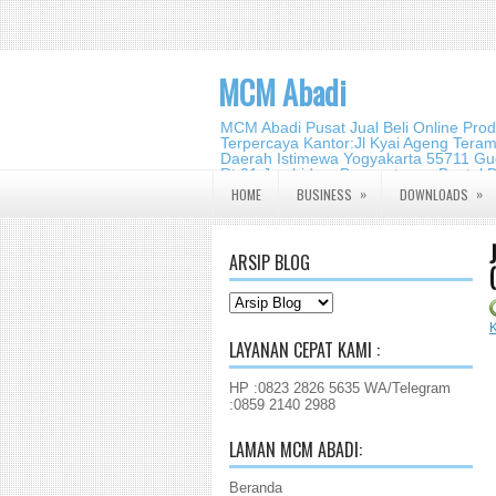
MCM Abadi
MCM Abadi Pusat Jual Beli Online Pro
Terpercaya Kantor:Jl Kyai Ageng Tera
Daerah Istimewa Yogyakarta 55711 Gud
Rt.01,Jambidan, Banguntapan,Bantul,
2140 2988
»
»
HOME
BUSINESS
DOWNLOADS
ARSIP BLOG
K
LAYANAN CEPAT KAMI :
HP :0823 2826 5635 WA/Telegram
:0859 2140 2988
LAMAN MCM ABADI:
Beranda