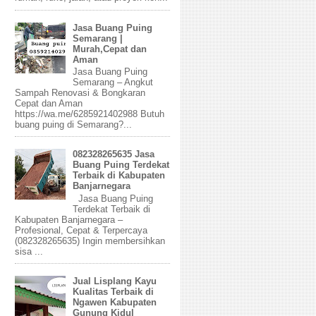
Jasa Buang Puing
Semarang |
Murah,Cepat dan
Aman
Jasa Buang Puing
Semarang – Angkut
Sampah Renovasi & Bongkaran
Cepat dan Aman
https://wa.me/6285921402988 Butuh
buang puing di Semarang?...
082328265635 Jasa
Buang Puing Terdekat
Terbaik di Kabupaten
Banjarnegara
Jasa Buang Puing
Terdekat Terbaik di
Kabupaten Banjarnegara –
Profesional, Cepat & Terpercaya
(082328265635) Ingin membersihkan
sisa ...
Jual Lisplang Kayu
Kualitas Terbaik di
Ngawen Kabupaten
Gunung Kidul