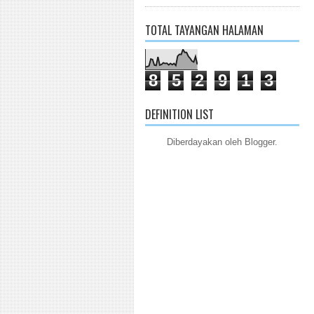
TOTAL TAYANGAN HALAMAN
8
5
2
9
1
3
DEFINITION LIST
Diberdayakan oleh
Blogger
.