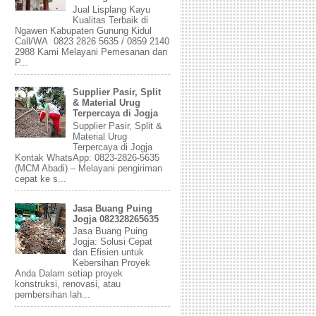
Jual Lisplang Kayu
Kualitas Terbaik di
Ngawen Kabupaten Gunung Kidul
Call/WA 0823 2826 5635 / 0859 2140
2988 Kami Melayani Pemesanan dan
P...
Supplier Pasir, Split
& Material Urug
Terpercaya di Jogja
Supplier Pasir, Split &
Material Urug
Terpercaya di Jogja
Kontak WhatsApp: 0823-2826-5635
(MCM Abadi) – Melayani pengiriman
cepat ke s...
Jasa Buang Puing
Jogja 082328265635
Jasa Buang Puing
Jogja: Solusi Cepat
dan Efisien untuk
Kebersihan Proyek
Anda Dalam setiap proyek
konstruksi, renovasi, atau
pembersihan lah...