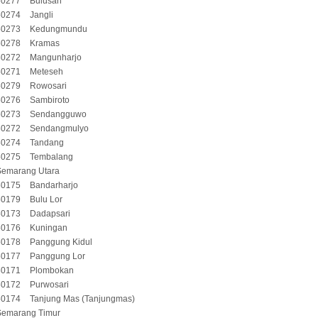
50277
Bulusan
50274
Jangli
50273
Kedungmundu
50278
Kramas
50272
Mangunharjo
50271
Meteseh
50279
Rowosari
50276
Sambiroto
50273
Sendangguwo
50272
Sendangmulyo
50274
Tandang
50275
Tembalang
Semarang Utara
50175
Bandarharjo
50179
Bulu Lor
50173
Dadapsari
50176
Kuningan
50178
Panggung Kidul
50177
Panggung Lor
50171
Plombokan
50172
Purwosari
50174
Tanjung Mas (Tanjungmas)
Semarang Timur