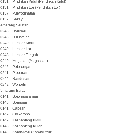
50131
Pindrikan Kidul (Pendrikan Kidul)
50131
Pindrikan Lor (Pendrikan Lor)
50137
Purwodinatan
50132
Sekayu
Semarang Selatan
50245
Barusari
50246
Bulustalan
50249
Lamper Kidul
50249
Lamper Lor
50248
Lamper Tengah
50249
Mugasari (Mugassari)
50242
Peterongan
50241
Pleburan
50244
Randusari
50242
Wonodri
Semarang Barat
50141
Bojongsalaman
50148
Bongsari
50141
Cabean
50149
Gisikdrono
50149
Kalibanteng Kidul
50145
Kalibanteng Kulon
50149
Karangayu (Karang Ayu)