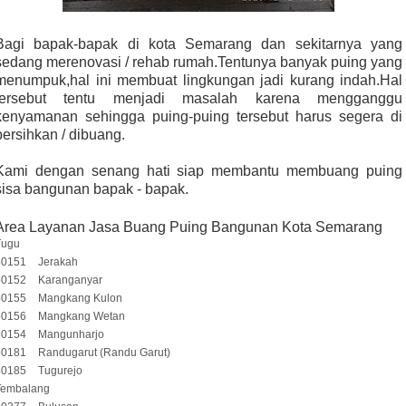
Bagi bapak-bapak di kota Semarang dan sekitarnya yang
sedang merenovasi / rehab rumah.Tentunya banyak puing yang
menumpuk,hal ini membuat lingkungan jadi kurang indah.Hal
tersebut tentu menjadi masalah karena mengganggu
kenyamanan sehingga puing-puing tersebut harus segera di
bersihkan / dibuang.
Kami dengan senang hati siap membantu membuang puing
sisa bangunan bapak - bapak.
Area Layanan Jasa Buang Puing Bangunan Kota Semarang
Tugu
50151
Jerakah
50152
Karanganyar
50155
Mangkang Kulon
50156
Mangkang Wetan
50154
Mangunharjo
50181
Randugarut (Randu Garut)
50185
Tugurejo
Tembalang