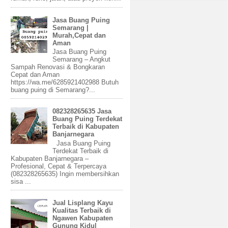
Jasa Buang Puing
Semarang |
Murah,Cepat dan
Aman
Jasa Buang Puing
Semarang – Angkut
Sampah Renovasi & Bongkaran
Cepat dan Aman
https://wa.me/6285921402988 Butuh
buang puing di Semarang?...
082328265635 Jasa
Buang Puing Terdekat
Terbaik di Kabupaten
Banjarnegara
Jasa Buang Puing
Terdekat Terbaik di
Kabupaten Banjarnegara –
Profesional, Cepat & Terpercaya
(082328265635) Ingin membersihkan
sisa ...
Jual Lisplang Kayu
Kualitas Terbaik di
Ngawen Kabupaten
Gunung Kidul