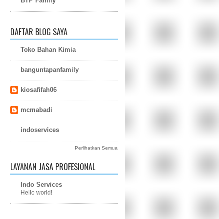
BTP Family
DAFTAR BLOG SAYA
Toko Bahan Kimia
banguntapanfamily
kiosafifah06
mcmabadi
indoservices
Perlihatkan Semua
LAYANAN JASA PROFESIONAL
Indo Services
Hello world!