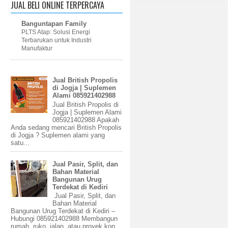
JUAL BELI ONLINE TERPERCAYA
Banguntapan Family
PLTS Atap: Solusi Energi
Terbarukan untuk Industri
Manufaktur
Jual British Propolis
di Jogja | Suplemen
Alami 085921402988
Jual British Propolis di
Jogja | Suplemen Alami
085921402988 Apakah
Anda sedang mencari British Propolis
di Jogja ? Suplemen alami yang
satu...
Jual Pasir, Split, dan
Bahan Material
Bangunan Urug
Terdekat di Kediri
Jual Pasir, Split, dan
Bahan Material
Bangunan Urug Terdekat di Kediri –
Hubungi 085921402988 Membangun
rumah, ruko, jalan, atau proyek kon...