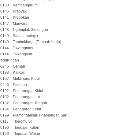
50183
Kembangarum
50146
Krapyak
50141
Krobokan
50147
Manyaran
50148
Ngemplak Simongan
50149
Salamanmloyo
50149
Tambakharjo (Tambak Harjo)
50144
Tawangmas
50144
Tawangsari
Pedurungan
50246
Gemah
50198
Kalicari
50197
Muktiharjo Kidul
50246
Palebon
50192
Pedurungan Kidul
50192
Pedurungan Lor
50192
Pedurungan Tengah
50194
Penggaron Kidul
50199
Plamongansari (Plamongan Sari)
50113
Tlogomulyo
50196
Tlogosari Kulon
50196
Tlogosari Wetan