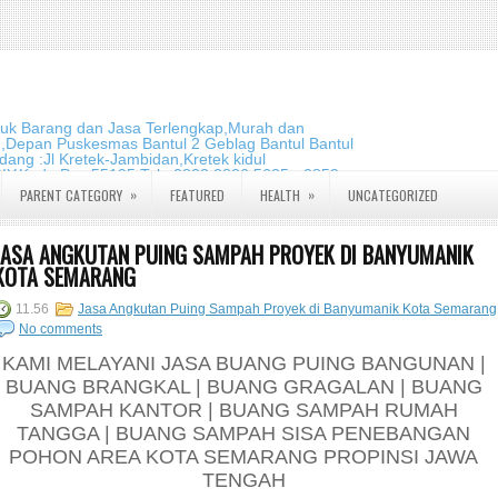
duk Barang dan Jasa Terlengkap,Murah dan
m,Depan Puskesmas Bantul 2 Geblag Bantul Bantul
ang :Jl Kretek-Jambidan,Kretek kidul
DIY.Kode Pos:55195 Telp:0823 2826 5635 - 0859
»
»
PARENT CATEGORY
FEATURED
HEALTH
UNCATEGORIZED
JASA ANGKUTAN PUING SAMPAH PROYEK DI BANYUMANIK
KOTA SEMARANG
11.56
Jasa Angkutan Puing Sampah Proyek di Banyumanik Kota Semarang
No comments
KAMI MELAYANI JASA BUANG PUING BANGUNAN |
BUANG BRANGKAL | BUANG GRAGALAN | BUANG
SAMPAH KANTOR | BUANG SAMPAH RUMAH
TANGGA | BUANG SAMPAH SISA PENEBANGAN
POHON AREA KOTA SEMARANG PROPINSI JAWA
TENGAH