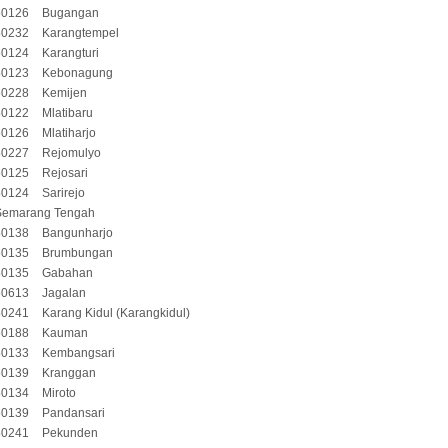
50126
Bugangan
50232
Karangtempel
50124
Karangturi
50123
Kebonagung
50228
Kemijen
50122
Mlatibaru
50126
Mlatiharjo
50227
Rejomulyo
50125
Rejosari
50124
Sarirejo
Semarang Tengah
50138
Bangunharjo
50135
Brumbungan
50135
Gabahan
50613
Jagalan
50241
Karang Kidul (Karangkidul)
50188
Kauman
50133
Kembangsari
50139
Kranggan
50134
Miroto
50139
Pandansari
50241
Pekunden