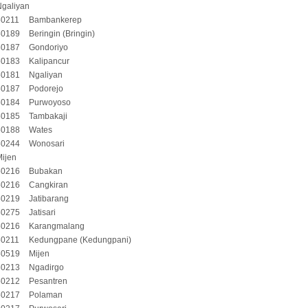
Ngaliyan
50211
Bambankerep
50189
Beringin (Bringin)
50187
Gondoriyo
50183
Kalipancur
50181
Ngaliyan
50187
Podorejo
50184
Purwoyoso
50185
Tambakaji
50188
Wates
50244
Wonosari
ijen
50216
Bubakan
50216
Cangkiran
50219
Jatibarang
50275
Jatisari
50216
Karangmalang
50211
Kedungpane (Kedungpani)
50519
Mijen
50213
Ngadirgo
50212
Pesantren
50217
Polaman