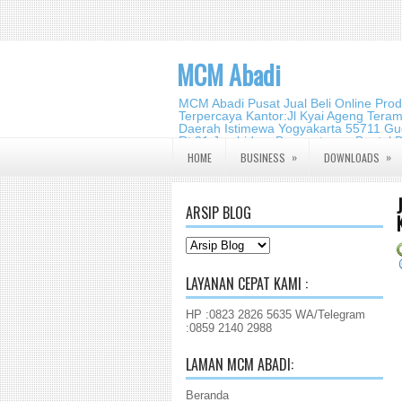
MCM Abadi
MCM Abadi Pusat Jual Beli Online Pro
Terpercaya Kantor:Jl Kyai Ageng Tera
Daerah Istimewa Yogyakarta 55711 Gud
Rt.01,Jambidan, Banguntapan,Bantul,
2140 2988
»
»
HOME
BUSINESS
DOWNLOADS
ARSIP BLOG
LAYANAN CEPAT KAMI :
HP :0823 2826 5635 WA/Telegram
:0859 2140 2988
LAMAN MCM ABADI:
Beranda