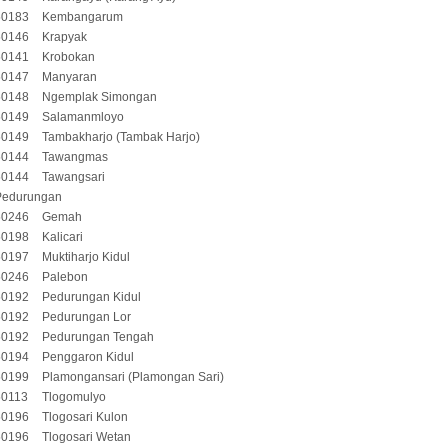
50183
Kembangarum
50146
Krapyak
50141
Krobokan
50147
Manyaran
50148
Ngemplak Simongan
50149
Salamanmloyo
50149
Tambakharjo (Tambak Harjo)
50144
Tawangmas
50144
Tawangsari
Pedurungan
50246
Gemah
50198
Kalicari
50197
Muktiharjo Kidul
50246
Palebon
50192
Pedurungan Kidul
50192
Pedurungan Lor
50192
Pedurungan Tengah
50194
Penggaron Kidul
50199
Plamongansari (Plamongan Sari)
50113
Tlogomulyo
50196
Tlogosari Kulon
50196
Tlogosari Wetan