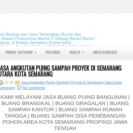
duk Barang dan Jasa Terlengkap,Murah dan
m,Depan Puskesmas Bantul 2 Geblag Bantul Bantul
ang :Jl Kretek-Jambidan,Kretek kidul
DIY.Kode Pos:55195 Telp:0823 2826 5635 - 0859
»
»
PARENT CATEGORY
FEATURED
HEALTH
UNCATEGORIZED
JASA ANGKUTAN PUING SAMPAH PROYEK DI SEMARANG
UTARA KOTA SEMARANG
12.30
Jasa Angkutan Puing Sampah Proyek di Semarang Utara Kota
Semarang
No comments
KAMI MELAYANI JASA BUANG PUING BANGUNAN |
BUANG BRANGKAL | BUANG GRAGALAN | BUANG
SAMPAH KANTOR | BUANG SAMPAH RUMAH
TANGGA | BUANG SAMPAH SISA PENEBANGAN
POHON AREA KOTA SEMARANG PROPINSI JAWA
TENGAH