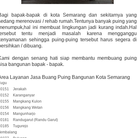
Bagi bapak-bapak di kota Semarang dan sekitarnya yang
sedang merenovasi / rehab rumah.Tentunya banyak puing yang
menumpuk,hal ini membuat lingkungan jadi kurang indah.Hal
tersebut tentu menjadi masalah karena mengganggu
kenyamanan sehingga puing-puing tersebut harus segera di
bersihkan / dibuang.
Kami dengan senang hati siap membantu membuang puing
sisa bangunan bapak - bapak.
Area Layanan Jasa Buang Puing Bangunan Kota Semarang
Tugu
50151
Jerakah
50152
Karanganyar
50155
Mangkang Kulon
50156
Mangkang Wetan
50154
Mangunharjo
50181
Randugarut (Randu Garut)
50185
Tugurejo
Tembalang