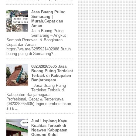
Jasa Buang Puing
Semarang |
Murah,Cepat dan
Aman
Jasa Buang Puing
Semarang – Angkut
Sampah Renovasi & Bongkaran
Cepat dan Aman
https://wa.me/6285921402988 Butuh
buang puing di Semarang?...
082328265635 Jasa
Buang Puing Terdekat
Terbaik di Kabupaten
Banjarnegara
Jasa Buang Puing
Terdekat Terbaik di
Kabupaten Banjarnegara –
Profesional, Cepat & Terpercaya
(082328265635) Ingin membersihkan
sisa ...
Jual Lisplang Kayu
Kualitas Terbaik di
Ngawen Kabupaten
Gunung Kidul