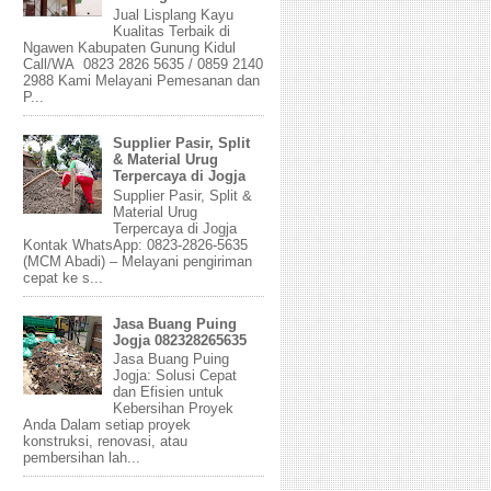
Jual Lisplang Kayu
Kualitas Terbaik di
Ngawen Kabupaten Gunung Kidul
Call/WA 0823 2826 5635 / 0859 2140
2988 Kami Melayani Pemesanan dan
P...
Supplier Pasir, Split
& Material Urug
Terpercaya di Jogja
Supplier Pasir, Split &
Material Urug
Terpercaya di Jogja
Kontak WhatsApp: 0823-2826-5635
(MCM Abadi) – Melayani pengiriman
cepat ke s...
Jasa Buang Puing
Jogja 082328265635
Jasa Buang Puing
Jogja: Solusi Cepat
dan Efisien untuk
Kebersihan Proyek
Anda Dalam setiap proyek
konstruksi, renovasi, atau
pembersihan lah...