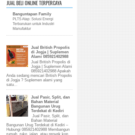
JUAL BELI ONLINE TERPERCAYA
Banguntapan Family
PLTS Atap: Solusi Energi
Terbarukan untuk Industri
Manufaktur
Jual British Propolis
di Jogja | Suplemen
Alami 085921402988
Jual British Propolis di
Jogja | Suplemen Alami
085921402988 Apakah
Anda sedang mencari British Propolis
di Jogja ? Suplemen alami yang
satu...
Jual Pasir, Split, dan
Bahan Material
Bangunan Urug
Terdekat di Kediri
Jual Pasir, Split, dan
Bahan Material
Bangunan Urug Terdekat di Kediri –
Hubungi 085921402988 Membangun
rumah, ruko, jalan, atau proyek kon...