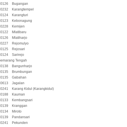
50126
Bugangan
50232
Karangtempel
50124
Karangturi
50123
Kebonagung
50228
Kemijen
50122
Mlatibaru
50126
Mlatiharjo
50227
Rejomulyo
50125
Rejosari
50124
Sarirejo
Semarang Tengah
50138
Bangunharjo
50135
Brumbungan
50135
Gabahan
50613
Jagalan
50241
Karang Kidul (Karangkidul)
50188
Kauman
50133
Kembangsari
50139
Kranggan
50134
Miroto
50139
Pandansari
50241
Pekunden