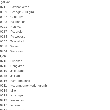
Ngaliyan
50211
Bambankerep
50189
Beringin (Bringin)
50187
Gondoriyo
50183
Kalipancur
50181
Ngaliyan
50187
Podorejo
50184
Purwoyoso
50185
Tambakaji
50188
Wates
50244
Wonosari
ijen
50216
Bubakan
50216
Cangkiran
50219
Jatibarang
50275
Jatisari
50216
Karangmalang
50211
Kedungpane (Kedungpani)
50519
Mijen
50213
Ngadirgo
50212
Pesantren
50217
Polaman