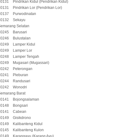
50131
Pindrikan Kidul (Pendrikan Kidul)
50131
Pindrikan Lor (Pendrikan Lor)
50137
Purwodinatan
50132
Sekayu
Semarang Selatan
50245
Barusari
50246
Bulustalan
50249
Lamper Kidul
50249
Lamper Lor
50248
Lamper Tengah
50249
Mugasari (Mugassari)
50242
Peterongan
50241
Pleburan
50244
Randusari
50242
Wonodri
Semarang Barat
50141
Bojongsalaman
50148
Bongsari
50141
Cabean
50149
Gisikdrono
50149
Kalibanteng Kidul
50145
Kalibanteng Kulon
50149
Karangayu (Karang Ayu)