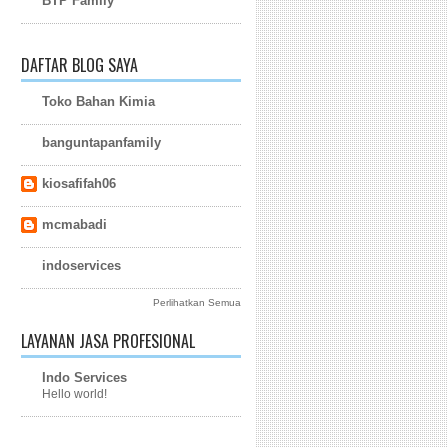
BTP Family
DAFTAR BLOG SAYA
Toko Bahan Kimia
banguntapanfamily
kiosafifah06
mcmabadi
indoservices
Perlihatkan Semua
LAYANAN JASA PROFESIONAL
Indo Services
Hello world!