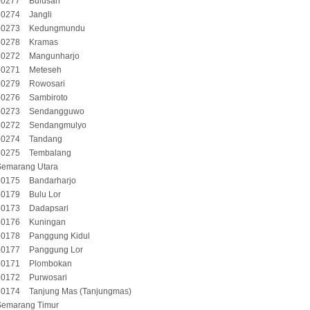
50277
Bulusan
50274
Jangli
50273
Kedungmundu
50278
Kramas
50272
Mangunharjo
50271
Meteseh
50279
Rowosari
50276
Sambiroto
50273
Sendangguwo
50272
Sendangmulyo
50274
Tandang
50275
Tembalang
Semarang Utara
50175
Bandarharjo
50179
Bulu Lor
50173
Dadapsari
50176
Kuningan
50178
Panggung Kidul
50177
Panggung Lor
50171
Plombokan
50172
Purwosari
50174
Tanjung Mas (Tanjungmas)
Semarang Timur