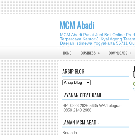
MCM Abadi
MCM Abadi Pusat Jual Beli Online Pro
Terpercaya Kantor:Jl Kyai Ageng Tera
Daerah Istimewa Yogyakarta 55711 Gud
Rt.01,Jambidan, Banguntapan,Bantul,
2140 2988
»
»
HOME
BUSINESS
DOWNLOADS
ARSIP BLOG
LAYANAN CEPAT KAMI :
HP :0823 2826 5635 WA/Telegram
:0859 2140 2988
LAMAN MCM ABADI:
Beranda