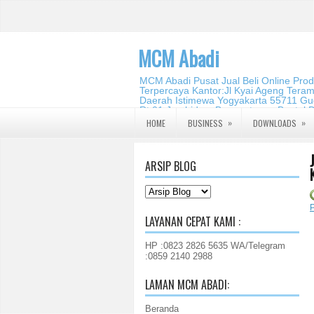
MCM Abadi
MCM Abadi Pusat Jual Beli Online Pro
Terpercaya Kantor:Jl Kyai Ageng Tera
Daerah Istimewa Yogyakarta 55711 Gud
Rt.01,Jambidan, Banguntapan,Bantul,
2140 2988
»
»
HOME
BUSINESS
DOWNLOADS
ARSIP BLOG
P
LAYANAN CEPAT KAMI :
HP :0823 2826 5635 WA/Telegram
:0859 2140 2988
LAMAN MCM ABADI:
Beranda