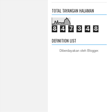
TOTAL TAYANGAN HALAMAN
8
4
7
3
4
8
DEFINITION LIST
Diberdayakan oleh
Blogger
.