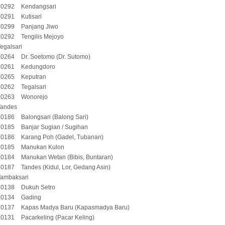
60292
Kendangsari
60291
Kutisari
60299
Panjang Jiwo
60292
Tengilis Mejoyo
egalsari
60264
Dr. Soetomo (Dr. Sutomo)
60261
Kedungdoro
60265
Keputran
60262
Tegalsari
60263
Wonorejo
Tandes
60186
Balongsari (Balong Sari)
60185
Banjar Sugian / Sugihan
60186
Karang Poh (Gadel, Tubanan)
60185
Manukan Kulon
60184
Manukan Wetan (Bibis, Buntaran)
60187
Tandes (Kidul, Lor, Gedang Asin)
Tambaksari
60138
Dukuh Setro
60134
Gading
60137
Kapas Madya Baru (Kapasmadya Baru)
60131
Pacarkeling (Pacar Keling)