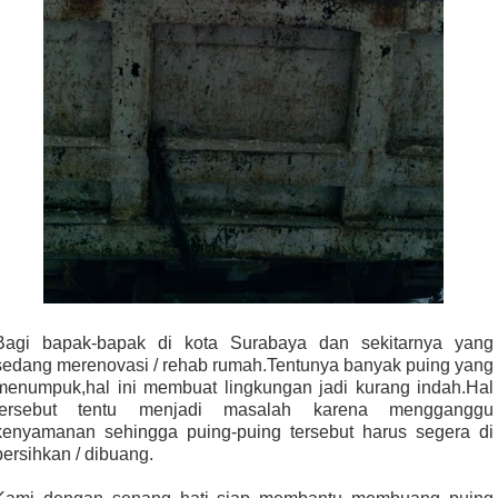
Bagi bapak-bapak di kota Surabaya dan sekitarnya yang
sedang merenovasi / rehab rumah.Tentunya banyak puing yang
menumpuk,hal ini membuat lingkungan jadi kurang indah.Hal
tersebut tentu menjadi masalah karena mengganggu
kenyamanan sehingga puing-puing tersebut harus segera di
bersihkan / dibuang.