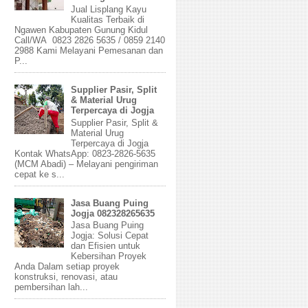
Jual Lisplang Kayu
Kualitas Terbaik di
Ngawen Kabupaten Gunung Kidul
Call/WA 0823 2826 5635 / 0859 2140
2988 Kami Melayani Pemesanan dan
P...
Supplier Pasir, Split
& Material Urug
Terpercaya di Jogja
Supplier Pasir, Split &
Material Urug
Terpercaya di Jogja
Kontak WhatsApp: 0823-2826-5635
(MCM Abadi) – Melayani pengiriman
cepat ke s...
Jasa Buang Puing
Jogja 082328265635
Jasa Buang Puing
Jogja: Solusi Cepat
dan Efisien untuk
Kebersihan Proyek
Anda Dalam setiap proyek
konstruksi, renovasi, atau
pembersihan lah...