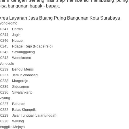
Kami dengan senang hati siap membantu membuang puing
sisa bangunan bapak - bapak.
Area Layanan Jasa Buang Puing Bangunan Kota Surabaya
Wonokromo
60241
Darmo
60244
Jagir
60246
Ngagel
60245
Ngagel Rejo (Ngagelrejo)
60242
Sawunggaling
60243
Wonokromo
Wonocolo
60239
Bendul Merisi
60237
Jemur Wonosari
60238
Margorejo
60239
Sidosermo
60236
Siwalankerto
Wiyung
60227
Babatan
60222
Balas Klumprik
60229
Jajar Tunggal (Jajartunggal)
60228
Wiyung
enggilis Mejoyo