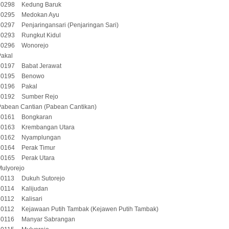
60298
Kedung Baruk
60295
Medokan Ayu
60297
Penjaringansari (Penjaringan Sari)
60293
Rungkut Kidul
60296
Wonorejo
Pakal
60197
Babat Jerawat
60195
Benowo
60196
Pakal
60192
Sumber Rejo
Pabean Cantian (Pabean Cantikan)
60161
Bongkaran
60163
Krembangan Utara
60162
Nyamplungan
60164
Perak Timur
60165
Perak Utara
ulyorejo
60113
Dukuh Sutorejo
60114
Kalijudan
60112
Kalisari
60112
Kejawaan Putih Tambak (Kejawen Putih Tambak)
60116
Manyar Sabrangan