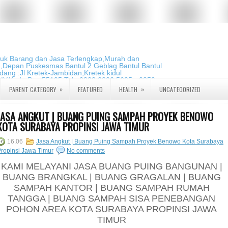
duk Barang dan Jasa Terlengkap,Murah dan
m,Depan Puskesmas Bantul 2 Geblag Bantul Bantul
ang :Jl Kretek-Jambidan,Kretek kidul
DIY.Kode Pos:55195 Telp:0823 2826 5635 - 0859
»
»
PARENT CATEGORY
FEATURED
HEALTH
UNCATEGORIZED
JASA ANGKUT | BUANG PUING SAMPAH PROYEK BENOWO
KOTA SURABAYA PROPINSI JAWA TIMUR
16.06
Jasa Angkut | Buang Puing Sampah Proyek Benowo Kota Surabaya
ropinsi Jawa Timur
No comments
KAMI MELAYANI JASA BUANG PUING BANGUNAN |
BUANG BRANGKAL | BUANG GRAGALAN | BUANG
SAMPAH KANTOR | BUANG SAMPAH RUMAH
TANGGA | BUANG SAMPAH SISA PENEBANGAN
POHON AREA KOTA SURABAYA PROPINSI JAWA
TIMUR