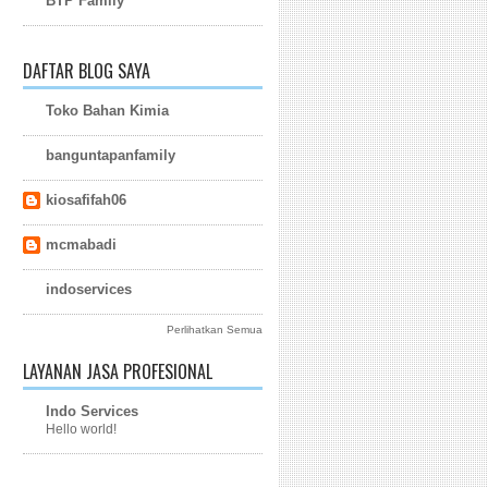
BTP Family
DAFTAR BLOG SAYA
Toko Bahan Kimia
banguntapanfamily
kiosafifah06
mcmabadi
indoservices
Perlihatkan Semua
LAYANAN JASA PROFESIONAL
Indo Services
Hello world!