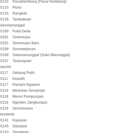
60132
Pacarkembang (Pacar Kembang)
60133
Ploso
60135
Rangkah
60136
Tambaksari
Sukomanunggal
60189
Putat Gede
60281
Simomulyo
60281
Simomulyo Baru
60189
Sonokwijenan
60188
Sukomanunggal (Suko Manunggal)
60187
Tanjungsari
ukolilo
60117
Gebang Putih
60111
Keputih
60117
Klampis Ngasem
60119
Medokan Semampir
60118
Menur Pumpungan
60118
Nginden Jangkungan
60119
Semolowaru
Simokerto
60141
Kapasan
60145
Sidodadi
60143
Simokerto