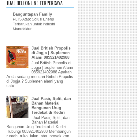
JUAL BELI ONLINE TERPERCAYA
Banguntapan Family
PLTS Atap: Solusi Energi
Terbarukan untuk Industri
Manufaktur
Jual British Propolis
di Jogja | Suplemen
Alami 085921402988
Jual British Propolis di
Jogja | Suplemen Alami
085921402988 Apakah
Anda sedang mencari British Propolis
di Jogja ? Suplemen alami yang
satu...
Jual Pasir, Split, dan
Bahan Material
Bangunan Urug
Terdekat di Kediri
Jual Pasir, Split, dan
Bahan Material
Bangunan Urug Terdekat di Kediri –
Hubungi 085921402988 Membangun
rumah, ruko, jalan, atau proyek kon...