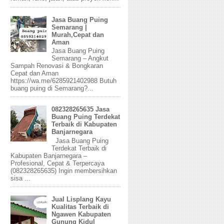
Jasa Buang Puing
Semarang |
Murah,Cepat dan
Aman
Jasa Buang Puing
Semarang – Angkut
Sampah Renovasi & Bongkaran
Cepat dan Aman
https://wa.me/6285921402988 Butuh
buang puing di Semarang?...
082328265635 Jasa
Buang Puing Terdekat
Terbaik di Kabupaten
Banjarnegara
Jasa Buang Puing
Terdekat Terbaik di
Kabupaten Banjarnegara –
Profesional, Cepat & Terpercaya
(082328265635) Ingin membersihkan
sisa ...
Jual Lisplang Kayu
Kualitas Terbaik di
Ngawen Kabupaten
Gunung Kidul