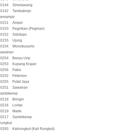
60144
Simolawang
60142
Tambakrejo
Semampir
60151
Ampel
60153
Pegirikan (Pegirian)
60152
Sidotopo
60155
Ujung
60154
Wonokusumo
Sawahan
60254
Banyu Urip
60253
Kupang Krajan
60256
Pakis
60252
Petemon
60255
Putat Jaya
60251
Sawahan
Sambikerep
60218
Bringin
60216
Lontar
60219
Made
60217
Sambikerep
Rungkut
60293
Kalirungkut (Kali Rungkut)