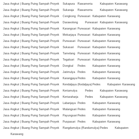
Jasa Angkut | Buang Puing Sampah Proyek
Sukapura
Rawamerta
Kabupaten
Karawang
Jasa Angkut | Buang Puing Sampah Proyek
Sukaraja
Rawamerta
Kabupaten
Karawang
Jasa Angkut | Buang Puing Sampah Proyek
Cengkong
Purwasari
Kabupaten
Karawang
Jasa Angkut | Buang Puing Sampah Proyek
Darawolong
Purwasari
Kabupaten
Karawang
Jasa Angkut | Buang Puing Sampah Proyek
Karangsari
Purwasari
Kabupaten
Karawang
Jasa Angkut | Buang Puing Sampah Proyek
Mekarjaya
Purwasari
Kabupaten
Karawang
Jasa Angkut | Buang Puing Sampah Proyek
Purwasari
Purwasari
Kabupaten
Karawang
Jasa Angkut | Buang Puing Sampah Proyek
Sukasari
Purwasari
Kabupaten
Karawang
Jasa Angkut | Buang Puing Sampah Proyek
Tamelang
Purwasari
Kabupaten
Karawang
Jasa Angkut | Buang Puing Sampah Proyek
Tegalsari
Purwasari
Kabupaten
Karawang
Jasa Angkut | Buang Puing Sampah Proyek
Dongkal
Pedes
Kabupaten
Karawang
Jasa Angkut | Buang Puing Sampah Proyek
Jatimulya
Pedes
Kabupaten
Karawang
Jasa Angkut | Buang Puing Sampah Proyek
Karangjaya
Pedes
Kabupaten
Karawang
Jasa Angkut | Buang Puing Sampah Proyek
Kendaljaya (Kedaljaya)
Pedes
Kabupaten
Karawang
Jasa Angkut | Buang Puing Sampah Proyek
Kertamulya
Pedes
Kabupaten
Karawang
Jasa Angkut | Buang Puing Sampah Proyek
Kertaraharja
Pedes
Kabupaten
Karawang
Jasa Angkut | Buang Puing Sampah Proyek
Labanjaya
Pedes
Kabupaten
Karawang
Jasa Angkut | Buang Puing Sampah Proyek
Malangsari
Pedes
Kabupaten
Karawang
Jasa Angkut | Buang Puing Sampah Proyek
Payungsari
Pedes
Kabupaten
Karawang
Jasa Angkut | Buang Puing Sampah Proyek
Puspasari
Pedes
Kabupaten
Karawang
Jasa Angkut | Buang Puing Sampah Proyek
Rangdumulya (Randumulya)
Pedes
Kabupaten
Karawang