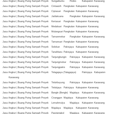
Jasa Angkut | Buang Puing Sampah Proyek
Sungaibuntu
Pedes
Kabupaten
Karawang
Jasa Angkut | Buang Puing Sampah Proyek
Cintaasih
Pangkalan
Kabupaten
Karawang
Jasa Angkut | Buang Puing Sampah Proyek
Ciptasari
Pangkalan
Kabupaten
Karawang
Jasa Angkut | Buang Puing Sampah Proyek
Jatilaksana
Pangkalan
Kabupaten
Karawang
Jasa Angkut | Buang Puing Sampah Proyek
Kertasari
Pangkalan
Kabupaten
Karawang
Jasa Angkut | Buang Puing Sampah Proyek
Medalsari
Pangkalan
Kabupaten
Karawang
Jasa Angkut | Buang Puing Sampah Proyek
Mulangsari
Pangkalan
Kabupaten
Karawang
Jasa Angkut | Buang Puing Sampah Proyek
Tamanmekar
Pangkalan
Kabupaten
Karawang
Jasa Angkut | Buang Puing Sampah Proyek
Tamansari
Pangkalan
Kabupaten
Karawang
Jasa Angkut | Buang Puing Sampah Proyek
Solokan
Pakisjaya
Kabupaten
Karawang
Jasa Angkut | Buang Puing Sampah Proyek
Tanahbaru
Pakisjaya
Kabupaten
Karawang
Jasa Angkut | Buang Puing Sampah Proyek
Tanjungbungin
Pakisjaya
Kabupaten
Karawang
Jasa Angkut | Buang Puing Sampah Proyek
Tanjungmekar
Pakisjaya
Kabupaten
Karawang
Jasa Angkut | Buang Puing Sampah Proyek
Tanjungpakis
Pakisjaya
Kabupaten
Karawang
Jasa Angkut | Buang Puing Sampah Proyek
Telagajaya (Talagajaya)
Pakisjaya
Kabupaten
Karawang
Jasa Angkut | Buang Puing Sampah Proyek
Telukbuyung
Pakisjaya
Kabupaten
Karawang
Jasa Angkut | Buang Puing Sampah Proyek
Telukjaya
Pakisjaya
Kabupaten
Karawang
Jasa Angkut | Buang Puing Sampah Proyek
Bangle (Bengle)
Majalaya
Kabupaten
Karawang
Jasa Angkut | Buang Puing Sampah Proyek
Ciranggon
Majalaya
Kabupaten
Karawang
Jasa Angkut | Buang Puing Sampah Proyek
Lemahmulya
Majalaya
Kabupaten
Karawang
Jasa Angkut | Buang Puing Sampah Proyek
Majalaya
Majalaya
Kabupaten
Karawang
Jasa Angkut | Buang Puing Sampah Proyek
Pasirjengkol
Majalaya
Kabupaten
Karawang