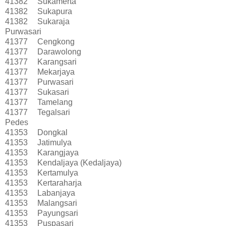
41382
Sukamerta
41382
Sukapura
41382
Sukaraja
Purwasari
41377
Cengkong
41377
Darawolong
41377
Karangsari
41377
Mekarjaya
41377
Purwasari
41377
Sukasari
41377
Tamelang
41377
Tegalsari
Pedes
41353
Dongkal
41353
Jatimulya
41353
Karangjaya
41353
Kendaljaya (Kedaljaya)
41353
Kertamulya
41353
Kertaraharja
41353
Labanjaya
41353
Malangsari
41353
Payungsari
41353
Puspasari