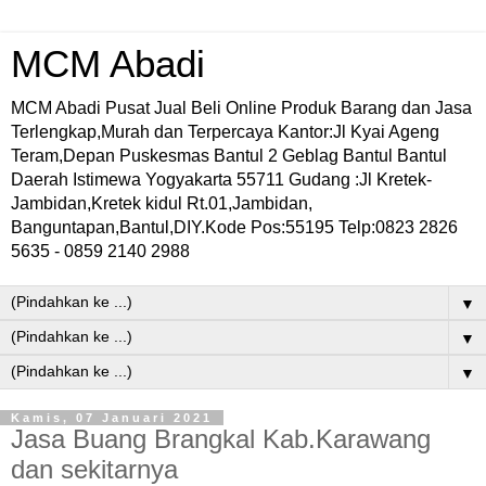
MCM Abadi
MCM Abadi Pusat Jual Beli Online Produk Barang dan Jasa
Terlengkap,Murah dan Terpercaya Kantor:Jl Kyai Ageng
Teram,Depan Puskesmas Bantul 2 Geblag Bantul Bantul
Daerah Istimewa Yogyakarta 55711 Gudang :Jl Kretek-
Jambidan,Kretek kidul Rt.01,Jambidan,
Banguntapan,Bantul,DIY.Kode Pos:55195 Telp:0823 2826
5635 - 0859 2140 2988
▼
▼
▼
Kamis, 07 Januari 2021
Jasa Buang Brangkal Kab.Karawang
dan sekitarnya