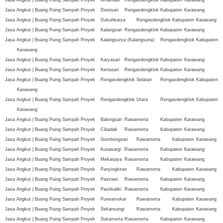
Jasa Angkut | Buang Puing Sampah Proyek
Dewisari
Rengasdengklok
Kabupaten
Karawang
Jasa Angkut | Buang Puing Sampah Proyek
Dukuhkarya
Rengasdengklok
Kabupaten
Karawang
Jasa Angkut | Buang Puing Sampah Proyek
Kalangsari
Rengasdengklok
Kabupaten
Karawang
Jasa Angkut | Buang Puing Sampah Proyek
Kalangsurya (Kalangsuria)
Rengasdengklok
Kabupaten
Karawang
Jasa Angkut | Buang Puing Sampah Proyek
Karyasari
Rengasdengklok
Kabupaten
Karawang
Jasa Angkut | Buang Puing Sampah Proyek
Kertasari
Rengasdengklok
Kabupaten
Karawang
Jasa Angkut | Buang Puing Sampah Proyek
Rengasdengklok Selatan
Rengasdengklok
Kabupaten
Karawang
Jasa Angkut | Buang Puing Sampah Proyek
Rengasdengklok Utara
Rengasdengklok
Kabupaten
Karawang
Jasa Angkut | Buang Puing Sampah Proyek
Balongsari
Rawamerta
Kabupaten
Karawang
Jasa Angkut | Buang Puing Sampah Proyek
Cibadak
Rawamerta
Kabupaten
Karawang
Jasa Angkut | Buang Puing Sampah Proyek
Gombongsari
Rawamerta
Kabupaten
Karawang
Jasa Angkut | Buang Puing Sampah Proyek
Kutawargi
Rawamerta
Kabupaten
Karawang
Jasa Angkut | Buang Puing Sampah Proyek
Mekarjaya
Rawamerta
Kabupaten
Karawang
Jasa Angkut | Buang Puing Sampah Proyek
Panyingkiran
Rawamerta
Kabupaten
Karawang
Jasa Angkut | Buang Puing Sampah Proyek
Pasirawi
Rawamerta
Kabupaten
Karawang
Jasa Angkut | Buang Puing Sampah Proyek
Pasirkaliki
Rawamerta
Kabupaten
Karawang
Jasa Angkut | Buang Puing Sampah Proyek
Purwamekar
Rawamerta
Kabupaten
Karawang
Jasa Angkut | Buang Puing Sampah Proyek
Sekarwangi
Rawamerta
Kabupaten
Karawang
Jasa Angkut | Buang Puing Sampah Proyek
Sukamerta
Rawamerta
Kabupaten
Karawang