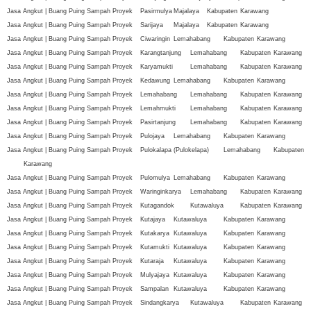
Jasa Angkut | Buang Puing Sampah Proyek
Pasirmulya
Majalaya
Kabupaten
Karawang
Jasa Angkut | Buang Puing Sampah Proyek
Sarijaya
Majalaya
Kabupaten
Karawang
Jasa Angkut | Buang Puing Sampah Proyek
Ciwaringin
Lemahabang
Kabupaten
Karawang
Jasa Angkut | Buang Puing Sampah Proyek
Karangtanjung
Lemahabang
Kabupaten
Karawang
Jasa Angkut | Buang Puing Sampah Proyek
Karyamukti
Lemahabang
Kabupaten
Karawang
Jasa Angkut | Buang Puing Sampah Proyek
Kedawung
Lemahabang
Kabupaten
Karawang
Jasa Angkut | Buang Puing Sampah Proyek
Lemahabang
Lemahabang
Kabupaten
Karawang
Jasa Angkut | Buang Puing Sampah Proyek
Lemahmukti
Lemahabang
Kabupaten
Karawang
Jasa Angkut | Buang Puing Sampah Proyek
Pasirtanjung
Lemahabang
Kabupaten
Karawang
Jasa Angkut | Buang Puing Sampah Proyek
Pulojaya
Lemahabang
Kabupaten
Karawang
Jasa Angkut | Buang Puing Sampah Proyek
Pulokalapa (Pulokelapa)
Lemahabang
Kabupaten
Karawang
Jasa Angkut | Buang Puing Sampah Proyek
Pulomulya
Lemahabang
Kabupaten
Karawang
Jasa Angkut | Buang Puing Sampah Proyek
Waringinkarya
Lemahabang
Kabupaten
Karawang
Jasa Angkut | Buang Puing Sampah Proyek
Kutagandok
Kutawaluya
Kabupaten
Karawang
Jasa Angkut | Buang Puing Sampah Proyek
Kutajaya
Kutawaluya
Kabupaten
Karawang
Jasa Angkut | Buang Puing Sampah Proyek
Kutakarya
Kutawaluya
Kabupaten
Karawang
Jasa Angkut | Buang Puing Sampah Proyek
Kutamukti
Kutawaluya
Kabupaten
Karawang
Jasa Angkut | Buang Puing Sampah Proyek
Kutaraja
Kutawaluya
Kabupaten
Karawang
Jasa Angkut | Buang Puing Sampah Proyek
Mulyajaya
Kutawaluya
Kabupaten
Karawang
Jasa Angkut | Buang Puing Sampah Proyek
Sampalan
Kutawaluya
Kabupaten
Karawang
Jasa Angkut | Buang Puing Sampah Proyek
Sindangkarya
Kutawaluya
Kabupaten
Karawang