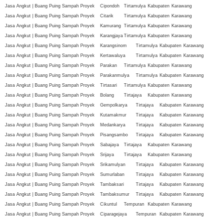
Jasa Angkut | Buang Puing Sampah Proyek
Cipondoh
Tirtamulya
Kabupaten
Karawang
Jasa Angkut | Buang Puing Sampah Proyek
Citarik
Tirtamulya
Kabupaten
Karawang
Jasa Angkut | Buang Puing Sampah Proyek
Kamurang
Tirtamulya
Kabupaten
Karawang
Jasa Angkut | Buang Puing Sampah Proyek
Karangjaya
Tirtamulya
Kabupaten
Karawang
Jasa Angkut | Buang Puing Sampah Proyek
Karangsinom
Tirtamulya
Kabupaten
Karawang
Jasa Angkut | Buang Puing Sampah Proyek
Kertawaluya
Tirtamulya
Kabupaten
Karawang
Jasa Angkut | Buang Puing Sampah Proyek
Parakan
Tirtamulya
Kabupaten
Karawang
Jasa Angkut | Buang Puing Sampah Proyek
Parakanmulya
Tirtamulya
Kabupaten
Karawang
Jasa Angkut | Buang Puing Sampah Proyek
Tirtasari
Tirtamulya
Kabupaten
Karawang
Jasa Angkut | Buang Puing Sampah Proyek
Bolang
Tirtajaya
Kabupaten
Karawang
Jasa Angkut | Buang Puing Sampah Proyek
Gempolkarya
Tirtajaya
Kabupaten
Karawang
Jasa Angkut | Buang Puing Sampah Proyek
Kutamakmur
Tirtajaya
Kabupaten
Karawang
Jasa Angkut | Buang Puing Sampah Proyek
Medankarya
Tirtajaya
Kabupaten
Karawang
Jasa Angkut | Buang Puing Sampah Proyek
Pisangsambo
Tirtajaya
Kabupaten
Karawang
Jasa Angkut | Buang Puing Sampah Proyek
Sabajaya
Tirtajaya
Kabupaten
Karawang
Jasa Angkut | Buang Puing Sampah Proyek
Srijaya
Tirtajaya
Kabupaten
Karawang
Jasa Angkut | Buang Puing Sampah Proyek
Srikamulyan
Tirtajaya
Kabupaten
Karawang
Jasa Angkut | Buang Puing Sampah Proyek
Sumurlaban
Tirtajaya
Kabupaten
Karawang
Jasa Angkut | Buang Puing Sampah Proyek
Tambaksari
Tirtajaya
Kabupaten
Karawang
Jasa Angkut | Buang Puing Sampah Proyek
Tambaksumur
Tirtajaya
Kabupaten
Karawang
Jasa Angkut | Buang Puing Sampah Proyek
Cikuntul
Tempuran
Kabupaten
Karawang
Jasa Angkut | Buang Puing Sampah Proyek
Ciparagejaya
Tempuran
Kabupaten
Karawang