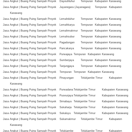
Jasa Angkut | Buang Puing Sampah Proyek
Dayeuhluhur
Tempuran
Kabupaten
Karawang
Jasa Angkut | Buang Puing Sampah Proyek
Jayanegara (Jayanagara)
Tempuran
Kabupaten
Karawang
Jasa Angkut | Buang Puing Sampah Proyek
Lemahduhur
Tempuran
Kabupaten
Karawang
Jasa Angkut | Buang Puing Sampah Proyek
Lemahkarya
Tempuran
Kabupaten
Karawang
Jasa Angkut | Buang Puing Sampah Proyek
Lemahmakmur
Tempuran
Kabupaten
Karawang
Jasa Angkut | Buang Puing Sampah Proyek
Lemahsubur
Tempuran
Kabupaten
Karawang
Jasa Angkut | Buang Puing Sampah Proyek
Pagadungan
Tempuran
Kabupaten
Karawang
Jasa Angkut | Buang Puing Sampah Proyek
Pancakarya
Tempuran
Kabupaten
Karawang
Jasa Angkut | Buang Puing Sampah Proyek
Purwajaya
Tempuran
Kabupaten
Karawang
Jasa Angkut | Buang Puing Sampah Proyek
Sumberjaya
Tempuran
Kabupaten
Karawang
Jasa Angkut | Buang Puing Sampah Proyek
Tanjungjaya
Tempuran
Kabupaten
Karawang
Jasa Angkut | Buang Puing Sampah Proyek
Tempuran
Tempuran
Kabupaten
Karawang
Jasa Angkut | Buang Puing Sampah Proyek
Pinayungan
Telukjambe Timur
Kabupaten
Karawang
Jasa Angkut | Buang Puing Sampah Proyek
Purwadana
Telukjambe Timur
Kabupaten
Karawang
Jasa Angkut | Buang Puing Sampah Proyek
Puseurjaya
Telukjambe Timur
Kabupaten
Karawang
Jasa Angkut | Buang Puing Sampah Proyek
Sirnabaya
Telukjambe Timur
Kabupaten
Karawang
Jasa Angkut | Buang Puing Sampah Proyek
Sukaharja
Telukjambe Timur
Kabupaten
Karawang
Jasa Angkut | Buang Puing Sampah Proyek
Sukaluyu
Telukjambe Timur
Kabupaten
Karawang
Jasa Angkut | Buang Puing Sampah Proyek
Sukamakmur
Telukjambe Timur
Kabupaten
Karawang
Jasa Angkut | Buang Puing Sampah Proyek
Telukjambe
Telukjambe Timur
Kabupaten