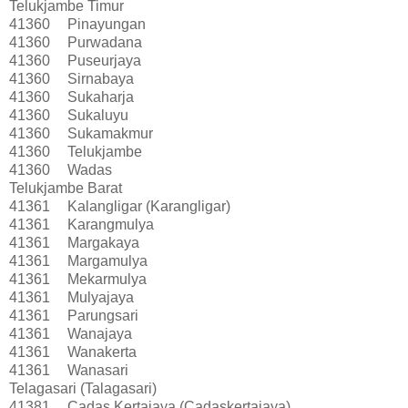
Telukjambe Timur
41360
Pinayungan
41360
Purwadana
41360
Puseurjaya
41360
Sirnabaya
41360
Sukaharja
41360
Sukaluyu
41360
Sukamakmur
41360
Telukjambe
41360
Wadas
Telukjambe Barat
41361
Kalangligar (Karangligar)
41361
Karangmulya
41361
Margakaya
41361
Margamulya
41361
Mekarmulya
41361
Mulyajaya
41361
Parungsari
41361
Wanajaya
41361
Wanakerta
41361
Wanasari
Telagasari (Talagasari)
41381
Cadas Kertajaya (Cadaskertajaya)