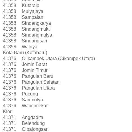
41358
Kutaraja
41358
Mulyajaya
41358
Sampalan
41358
Sindangkarya
41358
Sindangmukti
41358
Sindangmulya
41358
Sindangsari
41358
Waluya
Kota Baru (Kotabaru)
41376
Cilkampek Utara (Cikampek Utara)
41376
Jomin Barat
41376
Jomin Timur
41376
Pangulah Baru
41376
Pangulah Selatan
41376
Pangulah Utara
41376
Pucung
41376
Sarimulya
41376
Wancimekar
Klari
41371
Anggadita
41371
Belendung
41371
Cibalongsari