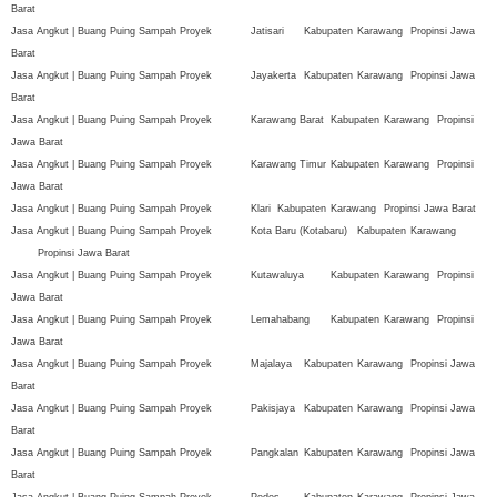
Barat
Jasa Angkut | Buang Puing Sampah Proyek
Jatisari
Kabupaten
Karawang
Propinsi Jawa
Barat
Jasa Angkut | Buang Puing Sampah Proyek
Jayakerta
Kabupaten
Karawang
Propinsi Jawa
Barat
Jasa Angkut | Buang Puing Sampah Proyek
Karawang Barat
Kabupaten
Karawang
Propinsi
Jawa Barat
Jasa Angkut | Buang Puing Sampah Proyek
Karawang Timur
Kabupaten
Karawang
Propinsi
Jawa Barat
Jasa Angkut | Buang Puing Sampah Proyek
Klari
Kabupaten
Karawang
Propinsi Jawa Barat
Jasa Angkut | Buang Puing Sampah Proyek
Kota Baru (Kotabaru)
Kabupaten
Karawang
Propinsi Jawa Barat
Jasa Angkut | Buang Puing Sampah Proyek
Kutawaluya
Kabupaten
Karawang
Propinsi
Jawa Barat
Jasa Angkut | Buang Puing Sampah Proyek
Lemahabang
Kabupaten
Karawang
Propinsi
Jawa Barat
Jasa Angkut | Buang Puing Sampah Proyek
Majalaya
Kabupaten
Karawang
Propinsi Jawa
Barat
Jasa Angkut | Buang Puing Sampah Proyek
Pakisjaya
Kabupaten
Karawang
Propinsi Jawa
Barat
Jasa Angkut | Buang Puing Sampah Proyek
Pangkalan
Kabupaten
Karawang
Propinsi Jawa
Barat
Jasa Angkut | Buang Puing Sampah Proyek
Pedes
Kabupaten
Karawang
Propinsi Jawa