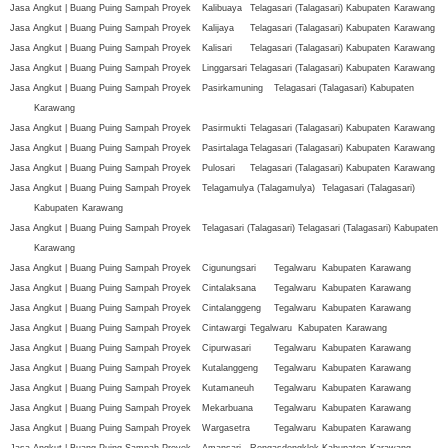
Jasa Angkut | Buang Puing Sampah Proyek
Kalibuaya
Telagasari (Talagasari)
Kabupaten
Karawang
Jasa Angkut | Buang Puing Sampah Proyek
Kalijaya
Telagasari (Talagasari)
Kabupaten
Karawang
Jasa Angkut | Buang Puing Sampah Proyek
Kalisari
Telagasari (Talagasari)
Kabupaten
Karawang
Jasa Angkut | Buang Puing Sampah Proyek
Linggarsari
Telagasari (Talagasari)
Kabupaten
Karawang
Jasa Angkut | Buang Puing Sampah Proyek
Pasirkamuning
Telagasari (Talagasari)
Kabupaten
Karawang
Jasa Angkut | Buang Puing Sampah Proyek
Pasirmukti
Telagasari (Talagasari)
Kabupaten
Karawang
Jasa Angkut | Buang Puing Sampah Proyek
Pasirtalaga
Telagasari (Talagasari)
Kabupaten
Karawang
Jasa Angkut | Buang Puing Sampah Proyek
Pulosari
Telagasari (Talagasari)
Kabupaten
Karawang
Jasa Angkut | Buang Puing Sampah Proyek
Telagamulya (Talagamulya)
Telagasari (Talagasari)
Kabupaten
Karawang
Jasa Angkut | Buang Puing Sampah Proyek
Telagasari (Talagasari)
Telagasari (Talagasari)
Kabupaten
Karawang
Jasa Angkut | Buang Puing Sampah Proyek
Cigunungsari
Tegalwaru
Kabupaten
Karawang
Jasa Angkut | Buang Puing Sampah Proyek
Cintalaksana
Tegalwaru
Kabupaten
Karawang
Jasa Angkut | Buang Puing Sampah Proyek
Cintalanggeng
Tegalwaru
Kabupaten
Karawang
Jasa Angkut | Buang Puing Sampah Proyek
Cintawargi
Tegalwaru
Kabupaten
Karawang
Jasa Angkut | Buang Puing Sampah Proyek
Cipurwasari
Tegalwaru
Kabupaten
Karawang
Jasa Angkut | Buang Puing Sampah Proyek
Kutalanggeng
Tegalwaru
Kabupaten
Karawang
Jasa Angkut | Buang Puing Sampah Proyek
Kutamaneuh
Tegalwaru
Kabupaten
Karawang
Jasa Angkut | Buang Puing Sampah Proyek
Mekarbuana
Tegalwaru
Kabupaten
Karawang
Jasa Angkut | Buang Puing Sampah Proyek
Wargasetra
Tegalwaru
Kabupaten
Karawang
Jasa Angkut | Buang Puing Sampah Proyek
Amansari
Rengasdengklok
Kabupaten
Karawang