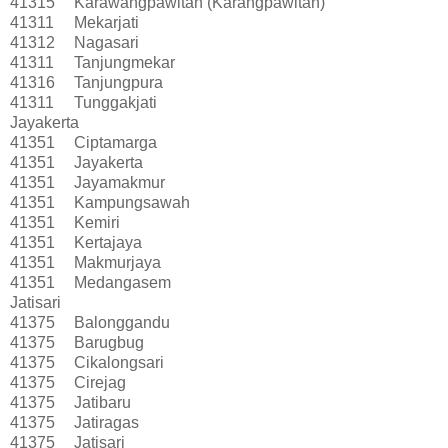
41315
Karawangpawitan (Karangpawitan)
41311
Mekarjati
41312
Nagasari
41311
Tanjungmekar
41316
Tanjungpura
41311
Tunggakjati
Jayakerta
41351
Ciptamarga
41351
Jayakerta
41351
Jayamakmur
41351
Kampungsawah
41351
Kemiri
41351
Kertajaya
41351
Makmurjaya
41351
Medangasem
Jatisari
41375
Balonggandu
41375
Barugbug
41375
Cikalongsari
41375
Cirejag
41375
Jatibaru
41375
Jatiragas
41375
Jatisari