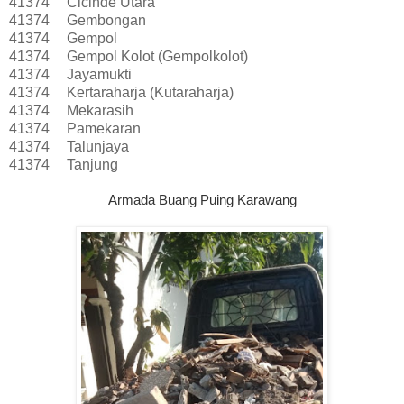
41374
Cicinde Utara
41374
Gembongan
41374
Gempol
41374
Gempol Kolot (Gempolkolot)
41374
Jayamukti
41374
Kertaraharja (Kutaraharja)
41374
Mekarasih
41374
Pamekaran
41374
Talunjaya
41374
Tanjung
Armada Buang Puing Karawang