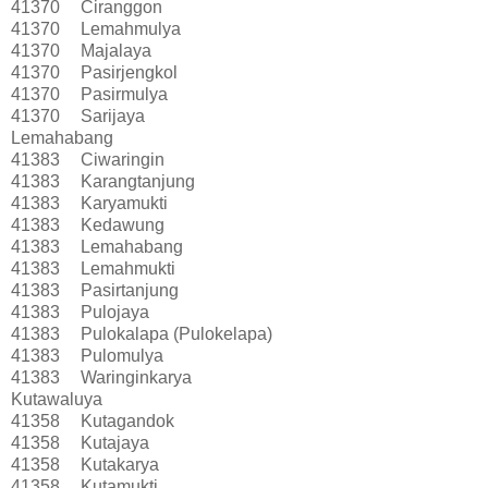
41370
Ciranggon
41370
Lemahmulya
41370
Majalaya
41370
Pasirjengkol
41370
Pasirmulya
41370
Sarijaya
Lemahabang
41383
Ciwaringin
41383
Karangtanjung
41383
Karyamukti
41383
Kedawung
41383
Lemahabang
41383
Lemahmukti
41383
Pasirtanjung
41383
Pulojaya
41383
Pulokalapa (Pulokelapa)
41383
Pulomulya
41383
Waringinkarya
Kutawaluya
41358
Kutagandok
41358
Kutajaya
41358
Kutakarya
41358
Kutamukti