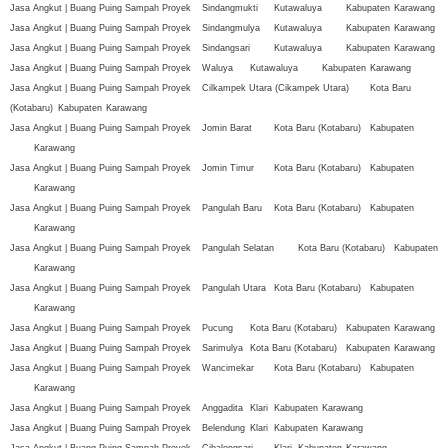
Jasa Angkut | Buang Puing Sampah Proyek
Sindangmukti
Kutawaluya
Kabupaten
Karawang
Jasa Angkut | Buang Puing Sampah Proyek
Sindangmulya
Kutawaluya
Kabupaten
Karawang
Jasa Angkut | Buang Puing Sampah Proyek
Sindangsari
Kutawaluya
Kabupaten
Karawang
Jasa Angkut | Buang Puing Sampah Proyek
Waluya
Kutawaluya
Kabupaten
Karawang
Jasa Angkut | Buang Puing Sampah Proyek
Cilkampek Utara (Cikampek Utara)
Kota Baru
(Kotabaru)
Kabupaten
Karawang
Jasa Angkut | Buang Puing Sampah Proyek
Jomin Barat
Kota Baru (Kotabaru)
Kabupaten
Karawang
Jasa Angkut | Buang Puing Sampah Proyek
Jomin Timur
Kota Baru (Kotabaru)
Kabupaten
Karawang
Jasa Angkut | Buang Puing Sampah Proyek
Pangulah Baru
Kota Baru (Kotabaru)
Kabupaten
Karawang
Jasa Angkut | Buang Puing Sampah Proyek
Pangulah Selatan
Kota Baru (Kotabaru)
Kabupaten
Karawang
Jasa Angkut | Buang Puing Sampah Proyek
Pangulah Utara
Kota Baru (Kotabaru)
Kabupaten
Karawang
Jasa Angkut | Buang Puing Sampah Proyek
Pucung
Kota Baru (Kotabaru)
Kabupaten
Karawang
Jasa Angkut | Buang Puing Sampah Proyek
Sarimulya
Kota Baru (Kotabaru)
Kabupaten
Karawang
Jasa Angkut | Buang Puing Sampah Proyek
Wancimekar
Kota Baru (Kotabaru)
Kabupaten
Karawang
Jasa Angkut | Buang Puing Sampah Proyek
Anggadita
Klari
Kabupaten
Karawang
Jasa Angkut | Buang Puing Sampah Proyek
Belendung
Klari
Kabupaten
Karawang
Jasa Angkut | Buang Puing Sampah Proyek
Cibalongsari
Klari
Kabupaten
Karawang