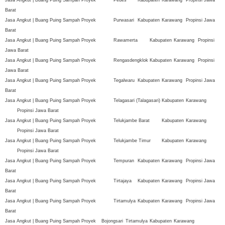
Barat
Jasa Angkut | Buang Puing Sampah Proyek
Purwasari
Kabupaten
Karawang
Propinsi Jawa
Barat
Jasa Angkut | Buang Puing Sampah Proyek
Rawamerta
Kabupaten
Karawang
Propinsi
Jawa Barat
Jasa Angkut | Buang Puing Sampah Proyek
Rengasdengklok
Kabupaten
Karawang
Propinsi
Jawa Barat
Jasa Angkut | Buang Puing Sampah Proyek
Tegalwaru
Kabupaten
Karawang
Propinsi Jawa
Barat
Jasa Angkut | Buang Puing Sampah Proyek
Telagasari (Talagasari)
Kabupaten
Karawang
Propinsi Jawa Barat
Jasa Angkut | Buang Puing Sampah Proyek
Telukjambe Barat
Kabupaten
Karawang
Propinsi Jawa Barat
Jasa Angkut | Buang Puing Sampah Proyek
Telukjambe Timur
Kabupaten
Karawang
Propinsi Jawa Barat
Jasa Angkut | Buang Puing Sampah Proyek
Tempuran
Kabupaten
Karawang
Propinsi Jawa
Barat
Jasa Angkut | Buang Puing Sampah Proyek
Tirtajaya
Kabupaten
Karawang
Propinsi Jawa
Barat
Jasa Angkut | Buang Puing Sampah Proyek
Tirtamulya
Kabupaten
Karawang
Propinsi Jawa
Barat
Jasa Angkut | Buang Puing Sampah Proyek
Bojongsari
Tirtamulya
Kabupaten
Karawang