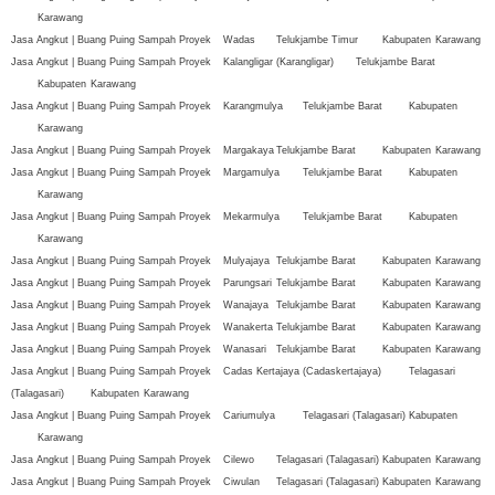
Karawang
Jasa Angkut | Buang Puing Sampah Proyek
Wadas
Telukjambe Timur
Kabupaten
Karawang
Jasa Angkut | Buang Puing Sampah Proyek
Kalangligar (Karangligar)
Telukjambe Barat
Kabupaten
Karawang
Jasa Angkut | Buang Puing Sampah Proyek
Karangmulya
Telukjambe Barat
Kabupaten
Karawang
Jasa Angkut | Buang Puing Sampah Proyek
Margakaya
Telukjambe Barat
Kabupaten
Karawang
Jasa Angkut | Buang Puing Sampah Proyek
Margamulya
Telukjambe Barat
Kabupaten
Karawang
Jasa Angkut | Buang Puing Sampah Proyek
Mekarmulya
Telukjambe Barat
Kabupaten
Karawang
Jasa Angkut | Buang Puing Sampah Proyek
Mulyajaya
Telukjambe Barat
Kabupaten
Karawang
Jasa Angkut | Buang Puing Sampah Proyek
Parungsari
Telukjambe Barat
Kabupaten
Karawang
Jasa Angkut | Buang Puing Sampah Proyek
Wanajaya
Telukjambe Barat
Kabupaten
Karawang
Jasa Angkut | Buang Puing Sampah Proyek
Wanakerta
Telukjambe Barat
Kabupaten
Karawang
Jasa Angkut | Buang Puing Sampah Proyek
Wanasari
Telukjambe Barat
Kabupaten
Karawang
Jasa Angkut | Buang Puing Sampah Proyek
Cadas Kertajaya (Cadaskertajaya)
Telagasari
(Talagasari)
Kabupaten
Karawang
Jasa Angkut | Buang Puing Sampah Proyek
Cariumulya
Telagasari (Talagasari)
Kabupaten
Karawang
Jasa Angkut | Buang Puing Sampah Proyek
Cilewo
Telagasari (Talagasari)
Kabupaten
Karawang
Jasa Angkut | Buang Puing Sampah Proyek
Ciwulan
Telagasari (Talagasari)
Kabupaten
Karawang