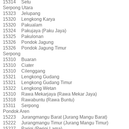
15314
Setu
Serpong Utara
15323
Jelupang
15320
Lengkong Karya
15320
Pakualam
15324
Pakujaya (Paku Jaya)
15325
Pakulonan
15326
Pondok Jagung
15326
Pondok Jagung Timur
Serpong
15310
Buaran
15310
Ciater
15310
Cilenggang
15321
Lengkong Gudang
15321
Lengkong Gudang Timur
15322
Lengkong Wetan
15310
Rawa Mekarjaya (Rawa Mekar Jaya)
15318
Rawabuntu (Rawa Buntu)
15311
Serpong
Pondok Aren
15223
Jurangmangu Barat (Jurang Mangu Barat)
15222
Jurangmangu Timur (Jurang Mangu Timur)
15227
Parigi (Perigi Lama)