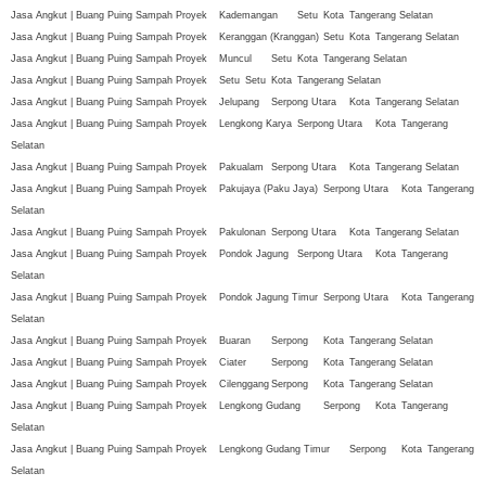
Jasa Angkut | Buang Puing Sampah Proyek
Kademangan
Setu
Kota
Tangerang Selatan
Jasa Angkut | Buang Puing Sampah Proyek
Keranggan (Kranggan)
Setu
Kota
Tangerang Selatan
Jasa Angkut | Buang Puing Sampah Proyek
Muncul
Setu
Kota
Tangerang Selatan
Jasa Angkut | Buang Puing Sampah Proyek
Setu
Setu
Kota
Tangerang Selatan
Jasa Angkut | Buang Puing Sampah Proyek
Jelupang
Serpong Utara
Kota
Tangerang Selatan
Jasa Angkut | Buang Puing Sampah Proyek
Lengkong Karya
Serpong Utara
Kota
Tangerang
Selatan
Jasa Angkut | Buang Puing Sampah Proyek
Pakualam
Serpong Utara
Kota
Tangerang Selatan
Jasa Angkut | Buang Puing Sampah Proyek
Pakujaya (Paku Jaya)
Serpong Utara
Kota
Tangerang
Selatan
Jasa Angkut | Buang Puing Sampah Proyek
Pakulonan
Serpong Utara
Kota
Tangerang Selatan
Jasa Angkut | Buang Puing Sampah Proyek
Pondok Jagung
Serpong Utara
Kota
Tangerang
Selatan
Jasa Angkut | Buang Puing Sampah Proyek
Pondok Jagung Timur
Serpong Utara
Kota
Tangerang
Selatan
Jasa Angkut | Buang Puing Sampah Proyek
Buaran
Serpong
Kota
Tangerang Selatan
Jasa Angkut | Buang Puing Sampah Proyek
Ciater
Serpong
Kota
Tangerang Selatan
Jasa Angkut | Buang Puing Sampah Proyek
Cilenggang
Serpong
Kota
Tangerang Selatan
Jasa Angkut | Buang Puing Sampah Proyek
Lengkong Gudang
Serpong
Kota
Tangerang
Selatan
Jasa Angkut | Buang Puing Sampah Proyek
Lengkong Gudang Timur
Serpong
Kota
Tangerang
Selatan