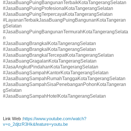
#JasaBuangPuingBangunanTerbaikKotaTangerangSelatan
#JasaBuangPuingProfesionalKotaTangerangSelatan
#JasaBuangPuingTerpercayaKotaTangerangSelatan
#LayananTerbaikJasaBuangPuingBangunanKotaTangeran
gSelatan
#JasaBuangPuingBangunanTermurahKotaTangerangSelata
n
#JasaBuangBrangkalKotaTangerangSelatan
#JasaBuangBrangkalKotaTangerangSelatan
#JasaBuangBrangkalTercepatKotaTangerangSelatan
#JasaBuangGragalanKotaTangerangSelatan
#JasaAngkutPindahanKotaTangerangSelatan
#JasaBuangSampahKantorKotaTangerangSelatan
#JasaBuangSampahRumahTanggaKotaTangerangSelatan
#JasaBuangSampahSisaPenebanganPohonKotaTangeran
gSelatan
#JasaBuangSampahHotelKotaTangerangSelatan
Link Web :
https://www.youtube.com/watch?
v=o_2djtzR3Hk&feature=youtu.be