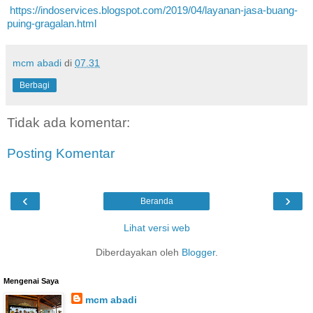
https://indoservices.blogspot.com/2019/04/layanan-jasa-buang-
puing-gragalan.html
mcm abadi
di
07.31
Berbagi
Tidak ada komentar:
Posting Komentar
‹
›
Beranda
Lihat versi web
Diberdayakan oleh
Blogger
.
Mengenai Saya
mcm abadi