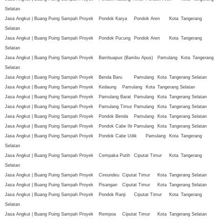
Selatan
Jasa Angkut | Buang Puing Sampah Proyek
Pondok Karya
Pondok Aren
Kota
Tangerang
Selatan
Jasa Angkut | Buang Puing Sampah Proyek
Pondok Pucung
Pondok Aren
Kota
Tangerang
Selatan
Jasa Angkut | Buang Puing Sampah Proyek
Bambuapus (Bambu Apus)
Pamulang
Kota
Tangerang
Selatan
Jasa Angkut | Buang Puing Sampah Proyek
Benda Baru
Pamulang
Kota
Tangerang Selatan
Jasa Angkut | Buang Puing Sampah Proyek
Kedaung
Pamulang
Kota
Tangerang Selatan
Jasa Angkut | Buang Puing Sampah Proyek
Pamulang Barat
Pamulang
Kota
Tangerang Selatan
Jasa Angkut | Buang Puing Sampah Proyek
Pamulang Timur
Pamulang
Kota
Tangerang Selatan
Jasa Angkut | Buang Puing Sampah Proyek
Pondok Benda
Pamulang
Kota
Tangerang Selatan
Jasa Angkut | Buang Puing Sampah Proyek
Pondok Cabe Ilir
Pamulang
Kota
Tangerang Selatan
Jasa Angkut | Buang Puing Sampah Proyek
Pondok Cabe Udik
Pamulang
Kota
Tangerang
Selatan
Jasa Angkut | Buang Puing Sampah Proyek
Cempaka Putih
Ciputat Timur
Kota
Tangerang
Selatan
Jasa Angkut | Buang Puing Sampah Proyek
Cireundeu
Ciputat Timur
Kota
Tangerang Selatan
Jasa Angkut | Buang Puing Sampah Proyek
Pisangan
Ciputat Timur
Kota
Tangerang Selatan
Jasa Angkut | Buang Puing Sampah Proyek
Pondok Ranji
Ciputat Timur
Kota
Tangerang
Selatan
Jasa Angkut | Buang Puing Sampah Proyek
Rempoa
Ciputat Timur
Kota
Tangerang Selatan