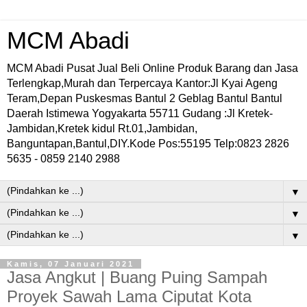
MCM Abadi
MCM Abadi Pusat Jual Beli Online Produk Barang dan Jasa
Terlengkap,Murah dan Terpercaya Kantor:Jl Kyai Ageng
Teram,Depan Puskesmas Bantul 2 Geblag Bantul Bantul
Daerah Istimewa Yogyakarta 55711 Gudang :Jl Kretek-
Jambidan,Kretek kidul Rt.01,Jambidan,
Banguntapan,Bantul,DIY.Kode Pos:55195 Telp:0823 2826
5635 - 0859 2140 2988
▼
▼
▼
Kamis, 07 Januari 2021
Jasa Angkut | Buang Puing Sampah
Proyek Sawah Lama Ciputat Kota