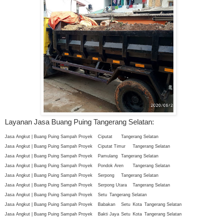
Layanan Jasa Buang Puing Tangerang Selatan:
Jasa Angkut | Buang Puing Sampah Proyek
Ciputat
Tangerang Selatan
Jasa Angkut | Buang Puing Sampah Proyek
Ciputat Timur
Tangerang Selatan
Jasa Angkut | Buang Puing Sampah Proyek
Pamulang
Tangerang Selatan
Jasa Angkut | Buang Puing Sampah Proyek
Pondok Aren
Tangerang Selatan
Jasa Angkut | Buang Puing Sampah Proyek
Serpong
Tangerang Selatan
Jasa Angkut | Buang Puing Sampah Proyek
Serpong Utara
Tangerang Selatan
Jasa Angkut | Buang Puing Sampah Proyek
Setu
Tangerang Selatan
Jasa Angkut | Buang Puing Sampah Proyek
Babakan
Setu
Kota
Tangerang Selatan
Jasa Angkut | Buang Puing Sampah Proyek
Bakti Jaya
Setu
Kota
Tangerang Selatan