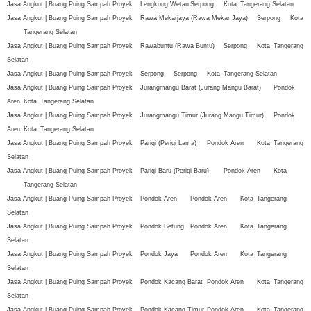
Jasa Angkut | Buang Puing Sampah Proyek
Lengkong Wetan
Serpong
Kota
Tangerang Selatan
Jasa Angkut | Buang Puing Sampah Proyek
Rawa Mekarjaya (Rawa Mekar Jaya)
Serpong
Kota
Tangerang Selatan
Jasa Angkut | Buang Puing Sampah Proyek
Rawabuntu (Rawa Buntu)
Serpong
Kota
Tangerang
Selatan
Jasa Angkut | Buang Puing Sampah Proyek
Serpong
Serpong
Kota
Tangerang Selatan
Jasa Angkut | Buang Puing Sampah Proyek
Jurangmangu Barat (Jurang Mangu Barat)
Pondok
Aren
Kota
Tangerang Selatan
Jasa Angkut | Buang Puing Sampah Proyek
Jurangmangu Timur (Jurang Mangu Timur)
Pondok
Aren
Kota
Tangerang Selatan
Jasa Angkut | Buang Puing Sampah Proyek
Parigi (Perigi Lama)
Pondok Aren
Kota
Tangerang
Selatan
Jasa Angkut | Buang Puing Sampah Proyek
Parigi Baru (Perigi Baru)
Pondok Aren
Kota
Tangerang Selatan
Jasa Angkut | Buang Puing Sampah Proyek
Pondok Aren
Pondok Aren
Kota
Tangerang
Selatan
Jasa Angkut | Buang Puing Sampah Proyek
Pondok Betung
Pondok Aren
Kota
Tangerang
Selatan
Jasa Angkut | Buang Puing Sampah Proyek
Pondok Jaya
Pondok Aren
Kota
Tangerang
Selatan
Jasa Angkut | Buang Puing Sampah Proyek
Pondok Kacang Barat
Pondok Aren
Kota
Tangerang
Selatan
Jasa Angkut | Buang Puing Sampah Proyek
Pondok Kacang Timur
Pondok Aren
Kota
Tangerang