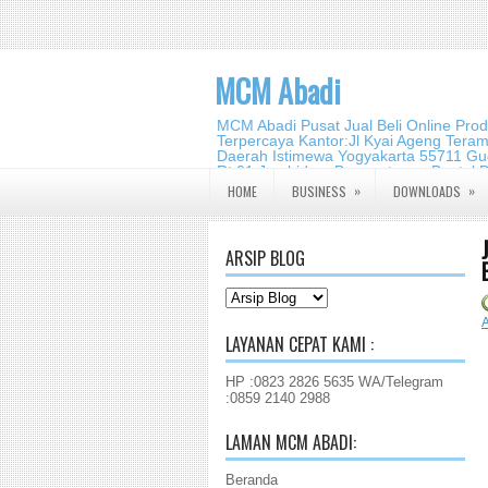
MCM Abadi
MCM Abadi Pusat Jual Beli Online Pro
Terpercaya Kantor:Jl Kyai Ageng Tera
Daerah Istimewa Yogyakarta 55711 Gud
Rt.01,Jambidan, Banguntapan,Bantul,
2140 2988
»
»
HOME
BUSINESS
DOWNLOADS
ARSIP BLOG
A
LAYANAN CEPAT KAMI :
HP :0823 2826 5635 WA/Telegram
:0859 2140 2988
LAMAN MCM ABADI:
Beranda