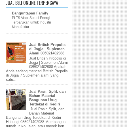
JUAL BELI ONLINE TERPERCAYA
Banguntapan Family
PLTS Atap: Solusi Energi
Terbarukan untuk Industri
Manufaktur
Jual British Propolis
di Jogja | Suplemen
Alami 085921402988
Jual British Propolis di
Jogja | Suplemen Alami
085921402988 Apakah
Anda sedang mencari British Propolis
di Jogja ? Suplemen alami yang
satu...
Jual Pasir, Split, dan
Bahan Material
Bangunan Urug
Terdekat di Kediri
Jual Pasir, Split, dan
Bahan Material
Bangunan Urug Terdekat di Kediri –
Hubungi 085921402988 Membangun
rumah, ruko, jalan, atau proyek kon...