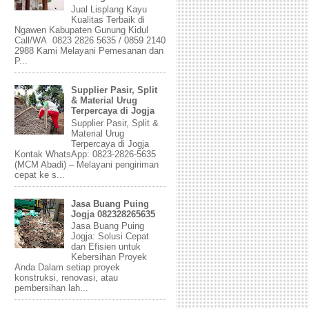
Jual Lisplang Kayu
Kualitas Terbaik di
Ngawen Kabupaten Gunung Kidul
Call/WA 0823 2826 5635 / 0859 2140
2988 Kami Melayani Pemesanan dan
P...
Supplier Pasir, Split
& Material Urug
Terpercaya di Jogja
Supplier Pasir, Split &
Material Urug
Terpercaya di Jogja
Kontak WhatsApp: 0823-2826-5635
(MCM Abadi) – Melayani pengiriman
cepat ke s...
Jasa Buang Puing
Jogja 082328265635
Jasa Buang Puing
Jogja: Solusi Cepat
dan Efisien untuk
Kebersihan Proyek
Anda Dalam setiap proyek
konstruksi, renovasi, atau
pembersihan lah...