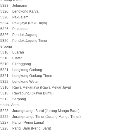
15323
Jelupang
15320
Lengkong Karya
15320
Pakualam
15324
Pakujaya (Paku Jaya)
15325
Pakulonan
15326
Pondok Jagung
15326
Pondok Jagung Timur
Serpong
15310
Buaran
15310
Ciater
15310
Cilenggang
15321
Lengkong Gudang
15321
Lengkong Gudang Timur
15322
Lengkong Wetan
15310
Rawa Mekarjaya (Rawa Mekar Jaya)
15318
Rawabuntu (Rawa Buntu)
15311
Serpong
Pondok Aren
15223
Jurangmangu Barat (Jurang Mangu Barat)
15222
Jurangmangu Timur (Jurang Mangu Timur)
15227
Parigi (Perigi Lama)
15228
Parigi Baru (Perigi Baru)