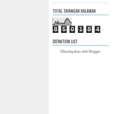
TOTAL TAYANGAN HALAMAN
8
5
0
1
8
4
DEFINITION LIST
Diberdayakan oleh
Blogger
.