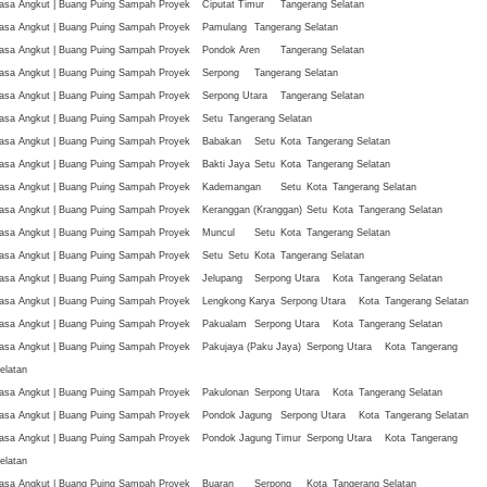
asa Angkut | Buang Puing Sampah Proyek
Ciputat Timur
Tangerang Selatan
asa Angkut | Buang Puing Sampah Proyek
Pamulang
Tangerang Selatan
asa Angkut | Buang Puing Sampah Proyek
Pondok Aren
Tangerang Selatan
asa Angkut | Buang Puing Sampah Proyek
Serpong
Tangerang Selatan
asa Angkut | Buang Puing Sampah Proyek
Serpong Utara
Tangerang Selatan
asa Angkut | Buang Puing Sampah Proyek
Setu
Tangerang Selatan
asa Angkut | Buang Puing Sampah Proyek
Babakan
Setu
Kota
Tangerang Selatan
asa Angkut | Buang Puing Sampah Proyek
Bakti Jaya
Setu
Kota
Tangerang Selatan
asa Angkut | Buang Puing Sampah Proyek
Kademangan
Setu
Kota
Tangerang Selatan
asa Angkut | Buang Puing Sampah Proyek
Keranggan (Kranggan)
Setu
Kota
Tangerang Selatan
asa Angkut | Buang Puing Sampah Proyek
Muncul
Setu
Kota
Tangerang Selatan
asa Angkut | Buang Puing Sampah Proyek
Setu
Setu
Kota
Tangerang Selatan
asa Angkut | Buang Puing Sampah Proyek
Jelupang
Serpong Utara
Kota
Tangerang Selatan
asa Angkut | Buang Puing Sampah Proyek
Lengkong Karya
Serpong Utara
Kota
Tangerang Selatan
asa Angkut | Buang Puing Sampah Proyek
Pakualam
Serpong Utara
Kota
Tangerang Selatan
asa Angkut | Buang Puing Sampah Proyek
Pakujaya (Paku Jaya)
Serpong Utara
Kota
Tangerang
elatan
asa Angkut | Buang Puing Sampah Proyek
Pakulonan
Serpong Utara
Kota
Tangerang Selatan
asa Angkut | Buang Puing Sampah Proyek
Pondok Jagung
Serpong Utara
Kota
Tangerang Selatan
asa Angkut | Buang Puing Sampah Proyek
Pondok Jagung Timur
Serpong Utara
Kota
Tangerang
elatan
asa Angkut | Buang Puing Sampah Proyek
Buaran
Serpong
Kota
Tangerang Selatan