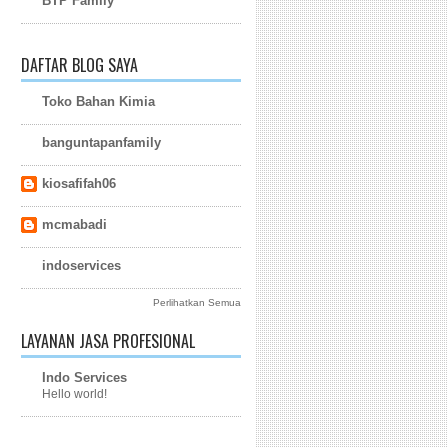
BTP Family
DAFTAR BLOG SAYA
Toko Bahan Kimia
banguntapanfamily
kiosafifah06
mcmabadi
indoservices
Perlihatkan Semua
LAYANAN JASA PROFESIONAL
Indo Services
Hello world!