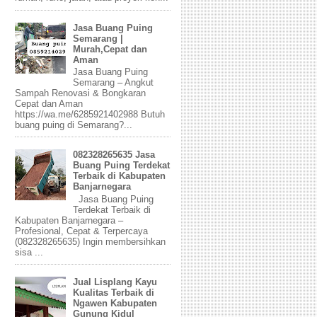
Jasa Buang Puing
Semarang |
Murah,Cepat dan
Aman
Jasa Buang Puing
Semarang – Angkut
Sampah Renovasi & Bongkaran
Cepat dan Aman
https://wa.me/6285921402988 Butuh
buang puing di Semarang?...
082328265635 Jasa
Buang Puing Terdekat
Terbaik di Kabupaten
Banjarnegara
Jasa Buang Puing
Terdekat Terbaik di
Kabupaten Banjarnegara –
Profesional, Cepat & Terpercaya
(082328265635) Ingin membersihkan
sisa ...
Jual Lisplang Kayu
Kualitas Terbaik di
Ngawen Kabupaten
Gunung Kidul