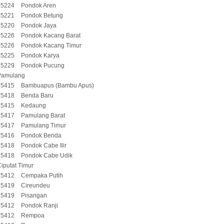
15224
Pondok Aren
15221
Pondok Betung
15220
Pondok Jaya
15226
Pondok Kacang Barat
15226
Pondok Kacang Timur
15225
Pondok Karya
15229
Pondok Pucung
Pamulang
15415
Bambuapus (Bambu Apus)
15418
Benda Baru
15415
Kedaung
15417
Pamulang Barat
15417
Pamulang Timur
15416
Pondok Benda
15418
Pondok Cabe Ilir
15418
Pondok Cabe Udik
iputat Timur
15412
Cempaka Putih
15419
Cireundeu
15419
Pisangan
15412
Pondok Ranji
15412
Rempoa