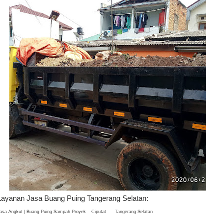
Layanan Jasa Buang Puing Tangerang Selatan:
asa Angkut | Buang Puing Sampah Proyek
Ciputat
Tangerang Selatan