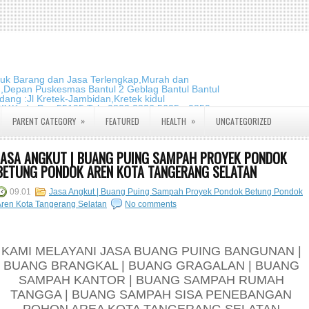
duk Barang dan Jasa Terlengkap,Murah dan
m,Depan Puskesmas Bantul 2 Geblag Bantul Bantul
ang :Jl Kretek-Jambidan,Kretek kidul
DIY.Kode Pos:55195 Telp:0823 2826 5635 - 0859
»
»
PARENT CATEGORY
FEATURED
HEALTH
UNCATEGORIZED
JASA ANGKUT | BUANG PUING SAMPAH PROYEK PONDOK
BETUNG PONDOK AREN KOTA TANGERANG SELATAN
09.01
Jasa Angkut | Buang Puing Sampah Proyek Pondok Betung Pondok
ren Kota Tangerang Selatan
No comments
KAMI MELAYANI JASA BUANG PUING BANGUNAN |
BUANG BRANGKAL | BUANG GRAGALAN | BUANG
SAMPAH KANTOR | BUANG SAMPAH RUMAH
TANGGA | BUANG SAMPAH SISA PENEBANGAN