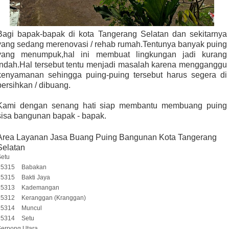
Bagi bapak-bapak di kota Tangerang Selatan dan sekitarnya
yang sedang merenovasi / rehab rumah.Tentunya banyak puing
yang menumpuk,hal ini membuat lingkungan jadi kurang
indah.Hal tersebut tentu menjadi masalah karena mengganggu
kenyamanan sehingga puing-puing tersebut harus segera di
bersihkan / dibuang.
Kami dengan senang hati siap membantu membuang puing
sisa bangunan bapak - bapak.
Area Layanan Jasa Buang Puing Bangunan Kota Tangerang
Selatan
Setu
15315
Babakan
15315
Bakti Jaya
15313
Kademangan
15312
Keranggan (Kranggan)
15314
Muncul
15314
Setu
Serpong Utara