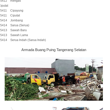
15412
Rengas
iputat
15411
Cipayung
15411
Ciputat
15414
Jombang
15414
Sarua (Serua)
15413
Sawah Baru
15413
Sawah Lama
15414
Serua Indah (Sarua Indah)
Armada Buang Puing Tangerang Selatan