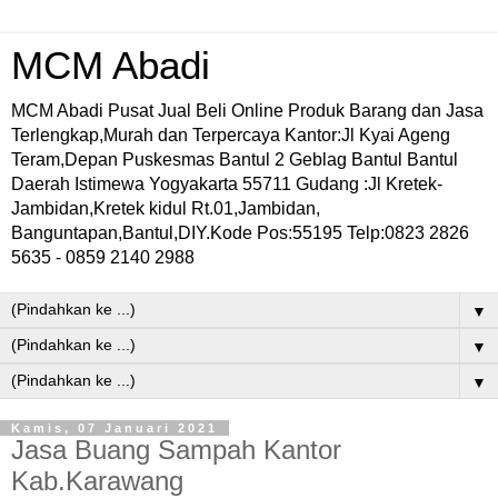
MCM Abadi
MCM Abadi Pusat Jual Beli Online Produk Barang dan Jasa
Terlengkap,Murah dan Terpercaya Kantor:Jl Kyai Ageng
Teram,Depan Puskesmas Bantul 2 Geblag Bantul Bantul
Daerah Istimewa Yogyakarta 55711 Gudang :Jl Kretek-
Jambidan,Kretek kidul Rt.01,Jambidan,
Banguntapan,Bantul,DIY.Kode Pos:55195 Telp:0823 2826
5635 - 0859 2140 2988
▼
▼
▼
Kamis, 07 Januari 2021
Jasa Buang Sampah Kantor
Kab.Karawang