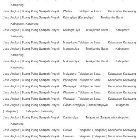
Karawang
Jasa Angkut | Buang Puing Sampah Proyek
Wadas
Telukjambe Timur
Kabupaten
Karawang
Jasa Angkut | Buang Puing Sampah Proyek
Kalangligar (Karangligar)
Telukjambe Barat
Kabupaten
Karawang
Jasa Angkut | Buang Puing Sampah Proyek
Karangmulya
Telukjambe Barat
Kabupaten
Karawang
Jasa Angkut | Buang Puing Sampah Proyek
Margakaya
Telukjambe Barat
Kabupaten
Karawang
Jasa Angkut | Buang Puing Sampah Proyek
Margamulya
Telukjambe Barat
Kabupaten
Karawang
Jasa Angkut | Buang Puing Sampah Proyek
Mekarmulya
Telukjambe Barat
Kabupaten
Karawang
Jasa Angkut | Buang Puing Sampah Proyek
Mulyajaya
Telukjambe Barat
Kabupaten
Karawang
Jasa Angkut | Buang Puing Sampah Proyek
Parungsari
Telukjambe Barat
Kabupaten
Karawang
Jasa Angkut | Buang Puing Sampah Proyek
Wanajaya
Telukjambe Barat
Kabupaten
Karawang
Jasa Angkut | Buang Puing Sampah Proyek
Wanakerta
Telukjambe Barat
Kabupaten
Karawang
Jasa Angkut | Buang Puing Sampah Proyek
Wanasari
Telukjambe Barat
Kabupaten
Karawang
Jasa Angkut | Buang Puing Sampah Proyek
Cadas Kertajaya (Cadaskertajaya)
Telagasari
(Talagasari)
Kabupaten
Karawang
Jasa Angkut | Buang Puing Sampah Proyek
Cariumulya
Telagasari (Talagasari)
Kabupaten
Karawang
Jasa Angkut | Buang Puing Sampah Proyek
Cilewo
Telagasari (Talagasari)
Kabupaten
Karawang
Jasa Angkut | Buang Puing Sampah Proyek
Ciwulan
Telagasari (Talagasari)
Kabupaten
Karawang