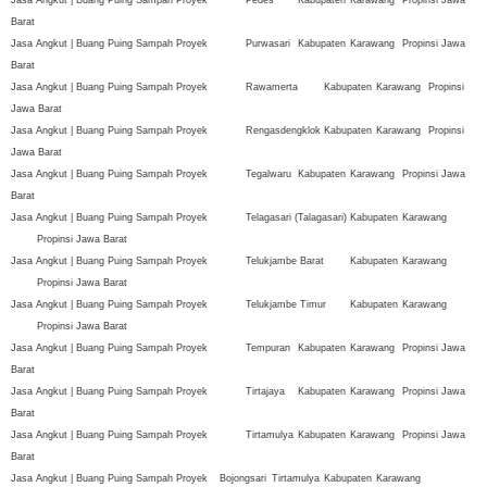
Barat
Jasa Angkut | Buang Puing Sampah Proyek
Purwasari
Kabupaten
Karawang
Propinsi Jawa
Barat
Jasa Angkut | Buang Puing Sampah Proyek
Rawamerta
Kabupaten
Karawang
Propinsi
Jawa Barat
Jasa Angkut | Buang Puing Sampah Proyek
Rengasdengklok
Kabupaten
Karawang
Propinsi
Jawa Barat
Jasa Angkut | Buang Puing Sampah Proyek
Tegalwaru
Kabupaten
Karawang
Propinsi Jawa
Barat
Jasa Angkut | Buang Puing Sampah Proyek
Telagasari (Talagasari)
Kabupaten
Karawang
Propinsi Jawa Barat
Jasa Angkut | Buang Puing Sampah Proyek
Telukjambe Barat
Kabupaten
Karawang
Propinsi Jawa Barat
Jasa Angkut | Buang Puing Sampah Proyek
Telukjambe Timur
Kabupaten
Karawang
Propinsi Jawa Barat
Jasa Angkut | Buang Puing Sampah Proyek
Tempuran
Kabupaten
Karawang
Propinsi Jawa
Barat
Jasa Angkut | Buang Puing Sampah Proyek
Tirtajaya
Kabupaten
Karawang
Propinsi Jawa
Barat
Jasa Angkut | Buang Puing Sampah Proyek
Tirtamulya
Kabupaten
Karawang
Propinsi Jawa
Barat
Jasa Angkut | Buang Puing Sampah Proyek
Bojongsari
Tirtamulya
Kabupaten
Karawang