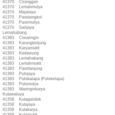
41370
Ciranggon
41370
Lemahmulya
41370
Majalaya
41370
Pasirjengkol
41370
Pasirmulya
41370
Sarijaya
Lemahabang
41383
Ciwaringin
41383
Karangtanjung
41383
Karyamukti
41383
Kedawung
41383
Lemahabang
41383
Lemahmukti
41383
Pasirtanjung
41383
Pulojaya
41383
Pulokalapa (Pulokelapa)
41383
Pulomulya
41383
Waringinkarya
Kutawaluya
41358
Kutagandok
41358
Kutajaya
41358
Kutakarya
41358
Kutamukti