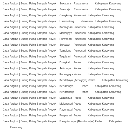
Jasa Angkut | Buang Puing Sampah Proyek
Sukapura
Rawamerta
Kabupaten
Karawang
Jasa Angkut | Buang Puing Sampah Proyek
Sukaraja
Rawamerta
Kabupaten
Karawang
Jasa Angkut | Buang Puing Sampah Proyek
Cengkong
Purwasari
Kabupaten
Karawang
Jasa Angkut | Buang Puing Sampah Proyek
Darawolong
Purwasari
Kabupaten
Karawang
Jasa Angkut | Buang Puing Sampah Proyek
Karangsari
Purwasari
Kabupaten
Karawang
Jasa Angkut | Buang Puing Sampah Proyek
Mekarjaya
Purwasari
Kabupaten
Karawang
Jasa Angkut | Buang Puing Sampah Proyek
Purwasari
Purwasari
Kabupaten
Karawang
Jasa Angkut | Buang Puing Sampah Proyek
Sukasari
Purwasari
Kabupaten
Karawang
Jasa Angkut | Buang Puing Sampah Proyek
Tamelang
Purwasari
Kabupaten
Karawang
Jasa Angkut | Buang Puing Sampah Proyek
Tegalsari
Purwasari
Kabupaten
Karawang
Jasa Angkut | Buang Puing Sampah Proyek
Dongkal
Pedes
Kabupaten
Karawang
Jasa Angkut | Buang Puing Sampah Proyek
Jatimulya
Pedes
Kabupaten
Karawang
Jasa Angkut | Buang Puing Sampah Proyek
Karangjaya
Pedes
Kabupaten
Karawang
Jasa Angkut | Buang Puing Sampah Proyek
Kendaljaya (Kedaljaya)
Pedes
Kabupaten
Karawang
Jasa Angkut | Buang Puing Sampah Proyek
Kertamulya
Pedes
Kabupaten
Karawang
Jasa Angkut | Buang Puing Sampah Proyek
Kertaraharja
Pedes
Kabupaten
Karawang
Jasa Angkut | Buang Puing Sampah Proyek
Labanjaya
Pedes
Kabupaten
Karawang
Jasa Angkut | Buang Puing Sampah Proyek
Malangsari
Pedes
Kabupaten
Karawang
Jasa Angkut | Buang Puing Sampah Proyek
Payungsari
Pedes
Kabupaten
Karawang
Jasa Angkut | Buang Puing Sampah Proyek
Puspasari
Pedes
Kabupaten
Karawang
Jasa Angkut | Buang Puing Sampah Proyek
Rangdumulya (Randumulya)
Pedes
Kabupaten
Karawang