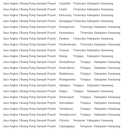
Jasa Angkut | Buang Puing Sampah Proyek
Cipondoh
Tirtamulya
Kabupaten
Karawang
Jasa Angkut | Buang Puing Sampah Proyek
Citarik
Tirtamulya
Kabupaten
Karawang
Jasa Angkut | Buang Puing Sampah Proyek
Kamurang
Tirtamulya
Kabupaten
Karawang
Jasa Angkut | Buang Puing Sampah Proyek
Karangjaya
Tirtamulya
Kabupaten
Karawang
Jasa Angkut | Buang Puing Sampah Proyek
Karangsinom
Tirtamulya
Kabupaten
Karawang
Jasa Angkut | Buang Puing Sampah Proyek
Kertawaluya
Tirtamulya
Kabupaten
Karawang
Jasa Angkut | Buang Puing Sampah Proyek
Parakan
Tirtamulya
Kabupaten
Karawang
Jasa Angkut | Buang Puing Sampah Proyek
Parakanmulya
Tirtamulya
Kabupaten
Karawang
Jasa Angkut | Buang Puing Sampah Proyek
Tirtasari
Tirtamulya
Kabupaten
Karawang
Jasa Angkut | Buang Puing Sampah Proyek
Bolang
Tirtajaya
Kabupaten
Karawang
Jasa Angkut | Buang Puing Sampah Proyek
Gempolkarya
Tirtajaya
Kabupaten
Karawang
Jasa Angkut | Buang Puing Sampah Proyek
Kutamakmur
Tirtajaya
Kabupaten
Karawang
Jasa Angkut | Buang Puing Sampah Proyek
Medankarya
Tirtajaya
Kabupaten
Karawang
Jasa Angkut | Buang Puing Sampah Proyek
Pisangsambo
Tirtajaya
Kabupaten
Karawang
Jasa Angkut | Buang Puing Sampah Proyek
Sabajaya
Tirtajaya
Kabupaten
Karawang
Jasa Angkut | Buang Puing Sampah Proyek
Srijaya
Tirtajaya
Kabupaten
Karawang
Jasa Angkut | Buang Puing Sampah Proyek
Srikamulyan
Tirtajaya
Kabupaten
Karawang
Jasa Angkut | Buang Puing Sampah Proyek
Sumurlaban
Tirtajaya
Kabupaten
Karawang
Jasa Angkut | Buang Puing Sampah Proyek
Tambaksari
Tirtajaya
Kabupaten
Karawang
Jasa Angkut | Buang Puing Sampah Proyek
Tambaksumur
Tirtajaya
Kabupaten
Karawang
Jasa Angkut | Buang Puing Sampah Proyek
Cikuntul
Tempuran
Kabupaten
Karawang
Jasa Angkut | Buang Puing Sampah Proyek
Ciparagejaya
Tempuran
Kabupaten
Karawang