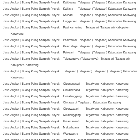
Jasa Angkut | Buang Puing Sampah Proyek
Kalibuaya
Telagasari (Talagasari)
Kabupaten
Karawang
Jasa Angkut | Buang Puing Sampah Proyek
Kalijaya
Telagasari (Talagasari)
Kabupaten
Karawang
Jasa Angkut | Buang Puing Sampah Proyek
Kalisari
Telagasari (Talagasari)
Kabupaten
Karawang
Jasa Angkut | Buang Puing Sampah Proyek
Linggarsari
Telagasari (Talagasari)
Kabupaten
Karawang
Jasa Angkut | Buang Puing Sampah Proyek
Pasirkamuning
Telagasari (Talagasari)
Kabupaten
Karawang
Jasa Angkut | Buang Puing Sampah Proyek
Pasirmukti
Telagasari (Talagasari)
Kabupaten
Karawang
Jasa Angkut | Buang Puing Sampah Proyek
Pasirtalaga
Telagasari (Talagasari)
Kabupaten
Karawang
Jasa Angkut | Buang Puing Sampah Proyek
Pulosari
Telagasari (Talagasari)
Kabupaten
Karawang
Jasa Angkut | Buang Puing Sampah Proyek
Telagamulya (Talagamulya)
Telagasari (Talagasari)
Kabupaten
Karawang
Jasa Angkut | Buang Puing Sampah Proyek
Telagasari (Talagasari)
Telagasari (Talagasari)
Kabupaten
Karawang
Jasa Angkut | Buang Puing Sampah Proyek
Cigunungsari
Tegalwaru
Kabupaten
Karawang
Jasa Angkut | Buang Puing Sampah Proyek
Cintalaksana
Tegalwaru
Kabupaten
Karawang
Jasa Angkut | Buang Puing Sampah Proyek
Cintalanggeng
Tegalwaru
Kabupaten
Karawang
Jasa Angkut | Buang Puing Sampah Proyek
Cintawargi
Tegalwaru
Kabupaten
Karawang
Jasa Angkut | Buang Puing Sampah Proyek
Cipurwasari
Tegalwaru
Kabupaten
Karawang
Jasa Angkut | Buang Puing Sampah Proyek
Kutalanggeng
Tegalwaru
Kabupaten
Karawang
Jasa Angkut | Buang Puing Sampah Proyek
Kutamaneuh
Tegalwaru
Kabupaten
Karawang
Jasa Angkut | Buang Puing Sampah Proyek
Mekarbuana
Tegalwaru
Kabupaten
Karawang
Jasa Angkut | Buang Puing Sampah Proyek
Wargasetra
Tegalwaru
Kabupaten
Karawang
Jasa Angkut | Buang Puing Sampah Proyek
Amansari
Rengasdengklok
Kabupaten
Karawang