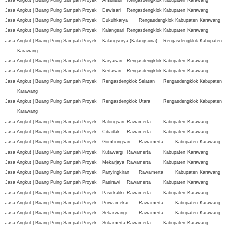
Jasa Angkut | Buang Puing Sampah Proyek
Dewisari
Rengasdengklok
Kabupaten
Karawang
Jasa Angkut | Buang Puing Sampah Proyek
Dukuhkarya
Rengasdengklok
Kabupaten
Karawang
Jasa Angkut | Buang Puing Sampah Proyek
Kalangsari
Rengasdengklok
Kabupaten
Karawang
Jasa Angkut | Buang Puing Sampah Proyek
Kalangsurya (Kalangsuria)
Rengasdengklok
Kabupaten
Karawang
Jasa Angkut | Buang Puing Sampah Proyek
Karyasari
Rengasdengklok
Kabupaten
Karawang
Jasa Angkut | Buang Puing Sampah Proyek
Kertasari
Rengasdengklok
Kabupaten
Karawang
Jasa Angkut | Buang Puing Sampah Proyek
Rengasdengklok Selatan
Rengasdengklok
Kabupaten
Karawang
Jasa Angkut | Buang Puing Sampah Proyek
Rengasdengklok Utara
Rengasdengklok
Kabupaten
Karawang
Jasa Angkut | Buang Puing Sampah Proyek
Balongsari
Rawamerta
Kabupaten
Karawang
Jasa Angkut | Buang Puing Sampah Proyek
Cibadak
Rawamerta
Kabupaten
Karawang
Jasa Angkut | Buang Puing Sampah Proyek
Gombongsari
Rawamerta
Kabupaten
Karawang
Jasa Angkut | Buang Puing Sampah Proyek
Kutawargi
Rawamerta
Kabupaten
Karawang
Jasa Angkut | Buang Puing Sampah Proyek
Mekarjaya
Rawamerta
Kabupaten
Karawang
Jasa Angkut | Buang Puing Sampah Proyek
Panyingkiran
Rawamerta
Kabupaten
Karawang
Jasa Angkut | Buang Puing Sampah Proyek
Pasirawi
Rawamerta
Kabupaten
Karawang
Jasa Angkut | Buang Puing Sampah Proyek
Pasirkaliki
Rawamerta
Kabupaten
Karawang
Jasa Angkut | Buang Puing Sampah Proyek
Purwamekar
Rawamerta
Kabupaten
Karawang
Jasa Angkut | Buang Puing Sampah Proyek
Sekarwangi
Rawamerta
Kabupaten
Karawang
Jasa Angkut | Buang Puing Sampah Proyek
Sukamerta
Rawamerta
Kabupaten
Karawang