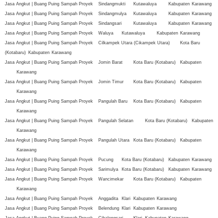
Jasa Angkut | Buang Puing Sampah Proyek
Sindangmukti
Kutawaluya
Kabupaten
Karawang
Jasa Angkut | Buang Puing Sampah Proyek
Sindangmulya
Kutawaluya
Kabupaten
Karawang
Jasa Angkut | Buang Puing Sampah Proyek
Sindangsari
Kutawaluya
Kabupaten
Karawang
Jasa Angkut | Buang Puing Sampah Proyek
Waluya
Kutawaluya
Kabupaten
Karawang
Jasa Angkut | Buang Puing Sampah Proyek
Cilkampek Utara (Cikampek Utara)
Kota Baru
(Kotabaru)
Kabupaten
Karawang
Jasa Angkut | Buang Puing Sampah Proyek
Jomin Barat
Kota Baru (Kotabaru)
Kabupaten
Karawang
Jasa Angkut | Buang Puing Sampah Proyek
Jomin Timur
Kota Baru (Kotabaru)
Kabupaten
Karawang
Jasa Angkut | Buang Puing Sampah Proyek
Pangulah Baru
Kota Baru (Kotabaru)
Kabupaten
Karawang
Jasa Angkut | Buang Puing Sampah Proyek
Pangulah Selatan
Kota Baru (Kotabaru)
Kabupaten
Karawang
Jasa Angkut | Buang Puing Sampah Proyek
Pangulah Utara
Kota Baru (Kotabaru)
Kabupaten
Karawang
Jasa Angkut | Buang Puing Sampah Proyek
Pucung
Kota Baru (Kotabaru)
Kabupaten
Karawang
Jasa Angkut | Buang Puing Sampah Proyek
Sarimulya
Kota Baru (Kotabaru)
Kabupaten
Karawang
Jasa Angkut | Buang Puing Sampah Proyek
Wancimekar
Kota Baru (Kotabaru)
Kabupaten
Karawang
Jasa Angkut | Buang Puing Sampah Proyek
Anggadita
Klari
Kabupaten
Karawang
Jasa Angkut | Buang Puing Sampah Proyek
Belendung
Klari
Kabupaten
Karawang
Jasa Angkut | Buang Puing Sampah Proyek
Cibalongsari
Klari
Kabupaten
Karawang