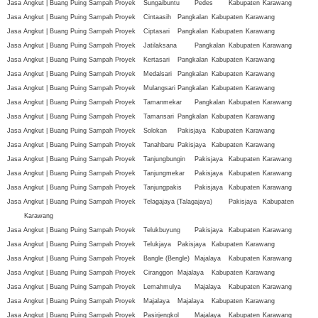
Jasa Angkut | Buang Puing Sampah Proyek
Sungaibuntu
Pedes
Kabupaten
Karawang
Jasa Angkut | Buang Puing Sampah Proyek
Cintaasih
Pangkalan
Kabupaten
Karawang
Jasa Angkut | Buang Puing Sampah Proyek
Ciptasari
Pangkalan
Kabupaten
Karawang
Jasa Angkut | Buang Puing Sampah Proyek
Jatilaksana
Pangkalan
Kabupaten
Karawang
Jasa Angkut | Buang Puing Sampah Proyek
Kertasari
Pangkalan
Kabupaten
Karawang
Jasa Angkut | Buang Puing Sampah Proyek
Medalsari
Pangkalan
Kabupaten
Karawang
Jasa Angkut | Buang Puing Sampah Proyek
Mulangsari
Pangkalan
Kabupaten
Karawang
Jasa Angkut | Buang Puing Sampah Proyek
Tamanmekar
Pangkalan
Kabupaten
Karawang
Jasa Angkut | Buang Puing Sampah Proyek
Tamansari
Pangkalan
Kabupaten
Karawang
Jasa Angkut | Buang Puing Sampah Proyek
Solokan
Pakisjaya
Kabupaten
Karawang
Jasa Angkut | Buang Puing Sampah Proyek
Tanahbaru
Pakisjaya
Kabupaten
Karawang
Jasa Angkut | Buang Puing Sampah Proyek
Tanjungbungin
Pakisjaya
Kabupaten
Karawang
Jasa Angkut | Buang Puing Sampah Proyek
Tanjungmekar
Pakisjaya
Kabupaten
Karawang
Jasa Angkut | Buang Puing Sampah Proyek
Tanjungpakis
Pakisjaya
Kabupaten
Karawang
Jasa Angkut | Buang Puing Sampah Proyek
Telagajaya (Talagajaya)
Pakisjaya
Kabupaten
Karawang
Jasa Angkut | Buang Puing Sampah Proyek
Telukbuyung
Pakisjaya
Kabupaten
Karawang
Jasa Angkut | Buang Puing Sampah Proyek
Telukjaya
Pakisjaya
Kabupaten
Karawang
Jasa Angkut | Buang Puing Sampah Proyek
Bangle (Bengle)
Majalaya
Kabupaten
Karawang
Jasa Angkut | Buang Puing Sampah Proyek
Ciranggon
Majalaya
Kabupaten
Karawang
Jasa Angkut | Buang Puing Sampah Proyek
Lemahmulya
Majalaya
Kabupaten
Karawang
Jasa Angkut | Buang Puing Sampah Proyek
Majalaya
Majalaya
Kabupaten
Karawang
Jasa Angkut | Buang Puing Sampah Proyek
Pasirjengkol
Majalaya
Kabupaten
Karawang