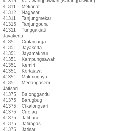
41315
Karawangpawitan (Karangpawitan)
41311
Mekarjati
41312
Nagasari
41311
Tanjungmekar
41316
Tanjungpura
41311
Tunggakjati
Jayakerta
41351
Ciptamarga
41351
Jayakerta
41351
Jayamakmur
41351
Kampungsawah
41351
Kemiri
41351
Kertajaya
41351
Makmurjaya
41351
Medangasem
Jatisari
41375
Balonggandu
41375
Barugbug
41375
Cikalongsari
41375
Cirejag
41375
Jatibaru
41375
Jatiragas
41375
Jatisari