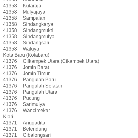
41358
Kutaraja
41358
Mulyajaya
41358
Sampalan
41358
Sindangkarya
41358
Sindangmukti
41358
Sindangmulya
41358
Sindangsari
41358
Waluya
Kota Baru (Kotabaru)
41376
Cilkampek Utara (Cikampek Utara)
41376
Jomin Barat
41376
Jomin Timur
41376
Pangulah Baru
41376
Pangulah Selatan
41376
Pangulah Utara
41376
Pucung
41376
Sarimulya
41376
Wancimekar
Klari
41371
Anggadita
41371
Belendung
41371
Cibalongsari