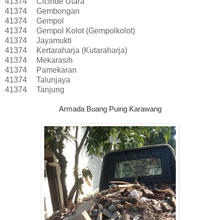
41374
Cicinde Utara
41374
Gembongan
41374
Gempol
41374
Gempol Kolot (Gempolkolot)
41374
Jayamukti
41374
Kertaraharja (Kutaraharja)
41374
Mekarasih
41374
Pamekaran
41374
Talunjaya
41374
Tanjung
Armada Buang Puing Karawang