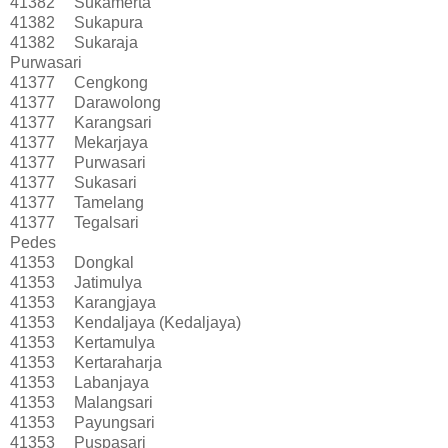
41382
Sukamerta
41382
Sukapura
41382
Sukaraja
Purwasari
41377
Cengkong
41377
Darawolong
41377
Karangsari
41377
Mekarjaya
41377
Purwasari
41377
Sukasari
41377
Tamelang
41377
Tegalsari
Pedes
41353
Dongkal
41353
Jatimulya
41353
Karangjaya
41353
Kendaljaya (Kedaljaya)
41353
Kertamulya
41353
Kertaraharja
41353
Labanjaya
41353
Malangsari
41353
Payungsari
41353
Puspasari