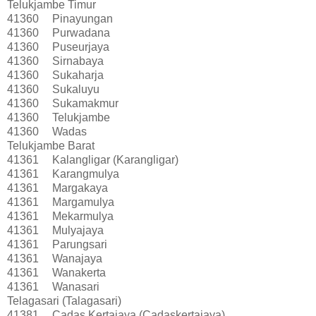
Telukjambe Timur
41360
Pinayungan
41360
Purwadana
41360
Puseurjaya
41360
Sirnabaya
41360
Sukaharja
41360
Sukaluyu
41360
Sukamakmur
41360
Telukjambe
41360
Wadas
Telukjambe Barat
41361
Kalangligar (Karangligar)
41361
Karangmulya
41361
Margakaya
41361
Margamulya
41361
Mekarmulya
41361
Mulyajaya
41361
Parungsari
41361
Wanajaya
41361
Wanakerta
41361
Wanasari
Telagasari (Talagasari)
41381
Cadas Kertajaya (Cadaskertajaya)