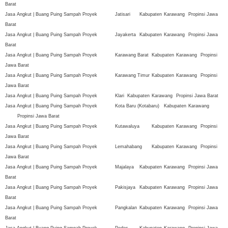
Barat
Jasa Angkut | Buang Puing Sampah Proyek
Jatisari
Kabupaten
Karawang
Propinsi Jawa
Barat
Jasa Angkut | Buang Puing Sampah Proyek
Jayakerta
Kabupaten
Karawang
Propinsi Jawa
Barat
Jasa Angkut | Buang Puing Sampah Proyek
Karawang Barat
Kabupaten
Karawang
Propinsi
Jawa Barat
Jasa Angkut | Buang Puing Sampah Proyek
Karawang Timur
Kabupaten
Karawang
Propinsi
Jawa Barat
Jasa Angkut | Buang Puing Sampah Proyek
Klari
Kabupaten
Karawang
Propinsi Jawa Barat
Jasa Angkut | Buang Puing Sampah Proyek
Kota Baru (Kotabaru)
Kabupaten
Karawang
Propinsi Jawa Barat
Jasa Angkut | Buang Puing Sampah Proyek
Kutawaluya
Kabupaten
Karawang
Propinsi
Jawa Barat
Jasa Angkut | Buang Puing Sampah Proyek
Lemahabang
Kabupaten
Karawang
Propinsi
Jawa Barat
Jasa Angkut | Buang Puing Sampah Proyek
Majalaya
Kabupaten
Karawang
Propinsi Jawa
Barat
Jasa Angkut | Buang Puing Sampah Proyek
Pakisjaya
Kabupaten
Karawang
Propinsi Jawa
Barat
Jasa Angkut | Buang Puing Sampah Proyek
Pangkalan
Kabupaten
Karawang
Propinsi Jawa
Barat
Jasa Angkut | Buang Puing Sampah Proyek
Pedes
Kabupaten
Karawang
Propinsi Jawa