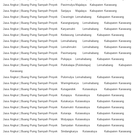
Jasa Angkut | Buang Puing Sampah Proyek
Pasirmulya
Majalaya
Kabupaten
Karawang
Jasa Angkut | Buang Puing Sampah Proyek
Sarijaya
Majalaya
Kabupaten
Karawang
Jasa Angkut | Buang Puing Sampah Proyek
Ciwaringin
Lemahabang
Kabupaten
Karawang
Jasa Angkut | Buang Puing Sampah Proyek
Karangtanjung
Lemahabang
Kabupaten
Karawang
Jasa Angkut | Buang Puing Sampah Proyek
Karyamukti
Lemahabang
Kabupaten
Karawang
Jasa Angkut | Buang Puing Sampah Proyek
Kedawung
Lemahabang
Kabupaten
Karawang
Jasa Angkut | Buang Puing Sampah Proyek
Lemahabang
Lemahabang
Kabupaten
Karawang
Jasa Angkut | Buang Puing Sampah Proyek
Lemahmukti
Lemahabang
Kabupaten
Karawang
Jasa Angkut | Buang Puing Sampah Proyek
Pasirtanjung
Lemahabang
Kabupaten
Karawang
Jasa Angkut | Buang Puing Sampah Proyek
Pulojaya
Lemahabang
Kabupaten
Karawang
Jasa Angkut | Buang Puing Sampah Proyek
Pulokalapa (Pulokelapa)
Lemahabang
Kabupaten
Karawang
Jasa Angkut | Buang Puing Sampah Proyek
Pulomulya
Lemahabang
Kabupaten
Karawang
Jasa Angkut | Buang Puing Sampah Proyek
Waringinkarya
Lemahabang
Kabupaten
Karawang
Jasa Angkut | Buang Puing Sampah Proyek
Kutagandok
Kutawaluya
Kabupaten
Karawang
Jasa Angkut | Buang Puing Sampah Proyek
Kutajaya
Kutawaluya
Kabupaten
Karawang
Jasa Angkut | Buang Puing Sampah Proyek
Kutakarya
Kutawaluya
Kabupaten
Karawang
Jasa Angkut | Buang Puing Sampah Proyek
Kutamukti
Kutawaluya
Kabupaten
Karawang
Jasa Angkut | Buang Puing Sampah Proyek
Kutaraja
Kutawaluya
Kabupaten
Karawang
Jasa Angkut | Buang Puing Sampah Proyek
Mulyajaya
Kutawaluya
Kabupaten
Karawang
Jasa Angkut | Buang Puing Sampah Proyek
Sampalan
Kutawaluya
Kabupaten
Karawang
Jasa Angkut | Buang Puing Sampah Proyek
Sindangkarya
Kutawaluya
Kabupaten
Karawang