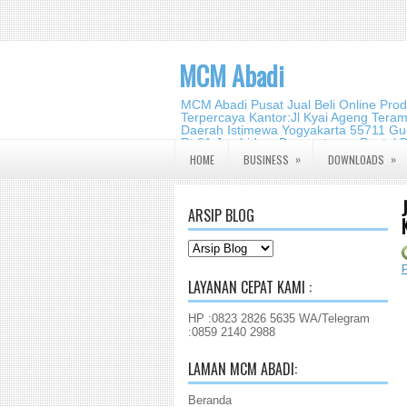
MCM Abadi
MCM Abadi Pusat Jual Beli Online Pro
Terpercaya Kantor:Jl Kyai Ageng Tera
Daerah Istimewa Yogyakarta 55711 Gud
Rt.01,Jambidan, Banguntapan,Bantul,
2140 2988
»
»
HOME
BUSINESS
DOWNLOADS
ARSIP BLOG
LAYANAN CEPAT KAMI :
HP :0823 2826 5635 WA/Telegram
:0859 2140 2988
LAMAN MCM ABADI:
Beranda