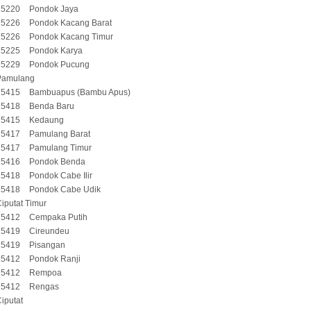
15220
Pondok Jaya
15226
Pondok Kacang Barat
15226
Pondok Kacang Timur
15225
Pondok Karya
15229
Pondok Pucung
Pamulang
15415
Bambuapus (Bambu Apus)
15418
Benda Baru
15415
Kedaung
15417
Pamulang Barat
15417
Pamulang Timur
15416
Pondok Benda
15418
Pondok Cabe Ilir
15418
Pondok Cabe Udik
iputat Timur
15412
Cempaka Putih
15419
Cireundeu
15419
Pisangan
15412
Pondok Ranji
15412
Rempoa
15412
Rengas
iputat