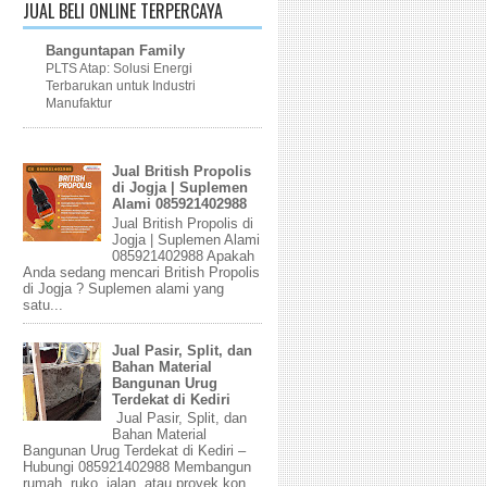
JUAL BELI ONLINE TERPERCAYA
Banguntapan Family
PLTS Atap: Solusi Energi
Terbarukan untuk Industri
Manufaktur
Jual British Propolis
di Jogja | Suplemen
Alami 085921402988
Jual British Propolis di
Jogja | Suplemen Alami
085921402988 Apakah
Anda sedang mencari British Propolis
di Jogja ? Suplemen alami yang
satu...
Jual Pasir, Split, dan
Bahan Material
Bangunan Urug
Terdekat di Kediri
Jual Pasir, Split, dan
Bahan Material
Bangunan Urug Terdekat di Kediri –
Hubungi 085921402988 Membangun
rumah, ruko, jalan, atau proyek kon...