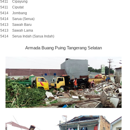
15411
Cipayung
15411
Ciputat
15414
Jombang
15414
Sarua (Serua)
15413
Sawah Baru
15413
Sawah Lama
15414
Serua Indah (Sarua Indah)
Armada Buang Puing Tangerang Selatan