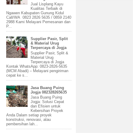
Jual Lisplang Kayu
Kualitas Terbaik di
Ngawen Kabupaten Gunung Kidul
Call/WA 0823 2826 5635 / 0859 2140
2988 Kami Melayani Pemesanan dan
P...
Supplier Pasir, Split
& Material Urug
Terpercaya di Jogja
Supplier Pasir, Split &
Material Urug
Terpercaya di Jogja
Kontak WhatsApp: 0823-2826-5635
(MCM Abadi) – Melayani pengiriman
cepat ke s...
Jasa Buang Puing
Jogja 082328265635
Jasa Buang Puing
Jogja: Solusi Cepat
dan Efisien untuk
Kebersihan Proyek
Anda Dalam setiap proyek
konstruksi, renovasi, atau
pembersihan lah...