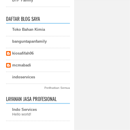
BTP Family
DAFTAR BLOG SAYA
Toko Bahan Kimia
banguntapanfamily
kiosafifah06
mcmabadi
indoservices
Perlihatkan Semua
LAYANAN JASA PROFESIONAL
Indo Services
Hello world!