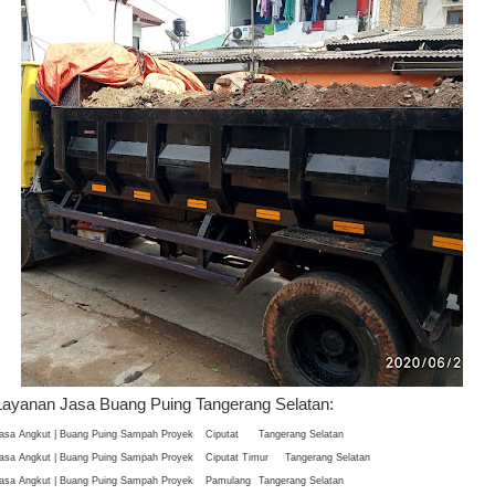
Layanan Jasa Buang Puing Tangerang Selatan:
asa Angkut | Buang Puing Sampah Proyek
Ciputat
Tangerang Selatan
asa Angkut | Buang Puing Sampah Proyek
Ciputat Timur
Tangerang Selatan
asa Angkut | Buang Puing Sampah Proyek
Pamulang
Tangerang Selatan