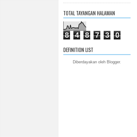
TOTAL TAYANGAN HALAMAN
8
4
8
7
3
0
DEFINITION LIST
Diberdayakan oleh
Blogger
.