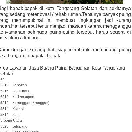
Bagi bapak-bapak di kota Tangerang Selatan dan sekitarnya
yang sedang merenovasi / rehab rumah.Tentunya banyak puing
yang menumpuk,hal ini membuat lingkungan jadi kurang
indah.Hal tersebut tentu menjadi masalah karena mengganggu
kenyamanan sehingga puing-puing tersebut harus segera di
bersihkan / dibuang.
Kami dengan senang hati siap membantu membuang puing
sisa bangunan bapak - bapak.
Area Layanan Jasa Buang Puing Bangunan Kota Tangerang
Selatan
Setu
15315
Babakan
15315
Bakti Jaya
15313
Kademangan
15312
Keranggan (Kranggan)
15314
Muncul
15314
Setu
Serpong Utara
15323
Jelupang