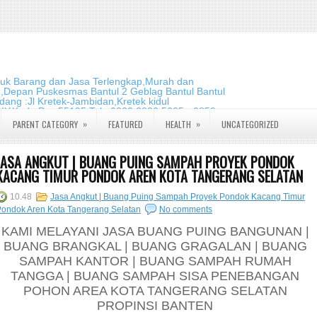
duk Barang dan Jasa Terlengkap,Murah dan
m,Depan Puskesmas Bantul 2 Geblag Bantul Bantul
ang :Jl Kretek-Jambidan,Kretek kidul
DIY.Kode Pos:55195 Telp:0823 2826 5635 - 0859
»
»
PARENT CATEGORY
FEATURED
HEALTH
UNCATEGORIZED
JASA ANGKUT | BUANG PUING SAMPAH PROYEK PONDOK
KACANG TIMUR PONDOK AREN KOTA TANGERANG SELATAN
10.48
Jasa Angkut | Buang Puing Sampah Proyek Pondok Kacang Timur
Pondok Aren Kota Tangerang Selatan
No comments
KAMI MELAYANI JASA BUANG PUING BANGUNAN |
BUANG BRANGKAL | BUANG GRAGALAN | BUANG
SAMPAH KANTOR | BUANG SAMPAH RUMAH
TANGGA | BUANG SAMPAH SISA PENEBANGAN
POHON AREA KOTA TANGERANG SELATAN
PROPINSI BANTEN