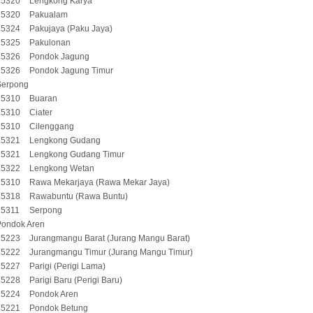
15320
Lengkong Karya
15320
Pakualam
15324
Pakujaya (Paku Jaya)
15325
Pakulonan
15326
Pondok Jagung
15326
Pondok Jagung Timur
Serpong
15310
Buaran
15310
Ciater
15310
Cilenggang
15321
Lengkong Gudang
15321
Lengkong Gudang Timur
15322
Lengkong Wetan
15310
Rawa Mekarjaya (Rawa Mekar Jaya)
15318
Rawabuntu (Rawa Buntu)
15311
Serpong
Pondok Aren
15223
Jurangmangu Barat (Jurang Mangu Barat)
15222
Jurangmangu Timur (Jurang Mangu Timur)
15227
Parigi (Perigi Lama)
15228
Parigi Baru (Perigi Baru)
15224
Pondok Aren
15221
Pondok Betung