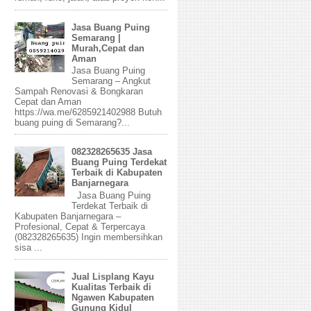
Jasa Buang Puing
Semarang |
Murah,Cepat dan
Aman
Jasa Buang Puing
Semarang – Angkut
Sampah Renovasi & Bongkaran
Cepat dan Aman
https://wa.me/6285921402988 Butuh
buang puing di Semarang?...
082328265635 Jasa
Buang Puing Terdekat
Terbaik di Kabupaten
Banjarnegara
Jasa Buang Puing
Terdekat Terbaik di
Kabupaten Banjarnegara –
Profesional, Cepat & Terpercaya
(082328265635) Ingin membersihkan
sisa ...
Jual Lisplang Kayu
Kualitas Terbaik di
Ngawen Kabupaten
Gunung Kidul