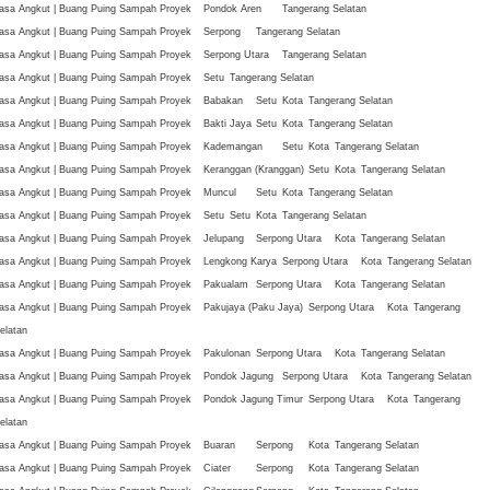
asa Angkut | Buang Puing Sampah Proyek
Pondok Aren
Tangerang Selatan
asa Angkut | Buang Puing Sampah Proyek
Serpong
Tangerang Selatan
asa Angkut | Buang Puing Sampah Proyek
Serpong Utara
Tangerang Selatan
asa Angkut | Buang Puing Sampah Proyek
Setu
Tangerang Selatan
asa Angkut | Buang Puing Sampah Proyek
Babakan
Setu
Kota
Tangerang Selatan
asa Angkut | Buang Puing Sampah Proyek
Bakti Jaya
Setu
Kota
Tangerang Selatan
asa Angkut | Buang Puing Sampah Proyek
Kademangan
Setu
Kota
Tangerang Selatan
asa Angkut | Buang Puing Sampah Proyek
Keranggan (Kranggan)
Setu
Kota
Tangerang Selatan
asa Angkut | Buang Puing Sampah Proyek
Muncul
Setu
Kota
Tangerang Selatan
asa Angkut | Buang Puing Sampah Proyek
Setu
Setu
Kota
Tangerang Selatan
asa Angkut | Buang Puing Sampah Proyek
Jelupang
Serpong Utara
Kota
Tangerang Selatan
asa Angkut | Buang Puing Sampah Proyek
Lengkong Karya
Serpong Utara
Kota
Tangerang Selatan
asa Angkut | Buang Puing Sampah Proyek
Pakualam
Serpong Utara
Kota
Tangerang Selatan
asa Angkut | Buang Puing Sampah Proyek
Pakujaya (Paku Jaya)
Serpong Utara
Kota
Tangerang
elatan
asa Angkut | Buang Puing Sampah Proyek
Pakulonan
Serpong Utara
Kota
Tangerang Selatan
asa Angkut | Buang Puing Sampah Proyek
Pondok Jagung
Serpong Utara
Kota
Tangerang Selatan
asa Angkut | Buang Puing Sampah Proyek
Pondok Jagung Timur
Serpong Utara
Kota
Tangerang
elatan
asa Angkut | Buang Puing Sampah Proyek
Buaran
Serpong
Kota
Tangerang Selatan
asa Angkut | Buang Puing Sampah Proyek
Ciater
Serpong
Kota
Tangerang Selatan