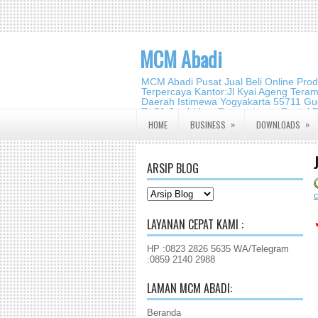
MCM Abadi
MCM Abadi Pusat Jual Beli Online Pro
Terpercaya Kantor:Jl Kyai Ageng Tera
Daerah Istimewa Yogyakarta 55711 Gud
Rt.01,Jambidan, Banguntapan,Bantul,
2140 2988
»
»
HOME
BUSINESS
DOWNLOADS
ARSIP BLOG
LAYANAN CEPAT KAMI :
HP :0823 2826 5635 WA/Telegram
:0859 2140 2988
LAMAN MCM ABADI:
Beranda