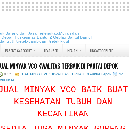
duk Barang dan Jasa Terlengkap,Murah dan
m,Depan Puskesmas Bantul 2 Geblag Bantul Bantul
ang :Jl Kretek-Jambidan,Kretek kidul
DIY.Kode Pos:55195 Telp:0823 2826 5635 - 0859
»
»
PARENT CATEGORY
FEATURED
HEALTH
UNCATEGORIZED
JUAL MINYAK VCO KWALITAS TERBAIK DI PANTAI DEPOK
07.21
JUAL MINYAK VCO KWALITAS TERBAIK DI Pantai Depok
No
comments
JUAL MINYAK VCO BAIK BUAT
KESEHATAN TUBUH DAN
KECANTIKAN