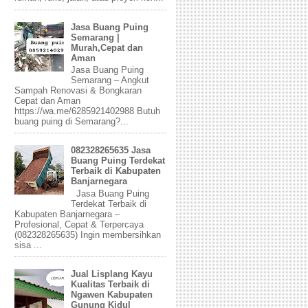
Jasa Buang Puing
Semarang |
Murah,Cepat dan
Aman
Jasa Buang Puing
Semarang – Angkut
Sampah Renovasi & Bongkaran
Cepat dan Aman
https://wa.me/6285921402988 Butuh
buang puing di Semarang?...
082328265635 Jasa
Buang Puing Terdekat
Terbaik di Kabupaten
Banjarnegara
Jasa Buang Puing
Terdekat Terbaik di
Kabupaten Banjarnegara –
Profesional, Cepat & Terpercaya
(082328265635) Ingin membersihkan
sisa ...
Jual Lisplang Kayu
Kualitas Terbaik di
Ngawen Kabupaten
Gunung Kidul