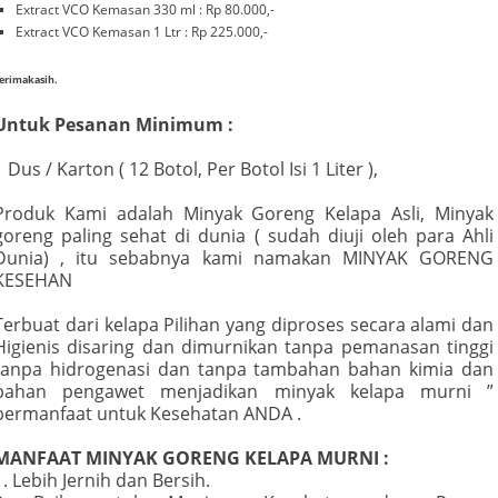
Extract VCO Kemasan 330 ml : Rp 80.000,-
Extract VCO Kemasan 1 Ltr : Rp 225.000,-
erimakasih.
Untuk Pesanan Minimum :
1 Dus / Karton ( 12 Botol, Per Botol Isi 1 Liter ),
Produk Kami adalah Minyak Goreng Kelapa Asli, Minyak
goreng paling sehat di dunia ( sudah diuji oleh para Ahli
Dunia) , itu sebabnya kami namakan MINYAK GORENG
KESEHAN
Terbuat dari kelapa Pilihan yang diproses secara alami dan
Higienis disaring dan dimurnikan tanpa pemanasan tinggi
tanpa hidrogenasi dan tanpa tambahan bahan kimia dan
bahan pengawet menjadikan minyak kelapa murni ”
bermanfaat untuk Kesehatan ANDA .
MANFAAT MINYAK GORENG KELAPA MURNI :
1. Lebih Jernih dan Bersih.