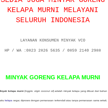
SEDIA JUGA MINYAK GORENG
KELAPA MURNI MELAYANI
SELURUH INDONESIA
LAYANAN KONSUMEN MINYAK VCO
HP / WA :0823 2826 5635 / 0859 2140 2988
P
o
s
MINYAK GORENG KELAPA MURNI
e
d
o
inyak kelapa murni
(Inggris:
virgin coconut oil
) adalah minyak kelapa yang dibuat dari bahan
n
baku
kelapa
segar, diproses dengan pemanasan terkendali atau tanpa pemanasan sama sekali,