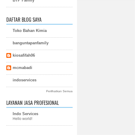
BTP Family
DAFTAR BLOG SAYA
Toko Bahan Kimia
banguntapanfamily
kiosafifah06
mcmabadi
indoservices
Perlihatkan Semua
LAYANAN JASA PROFESIONAL
Indo Services
Hello world!