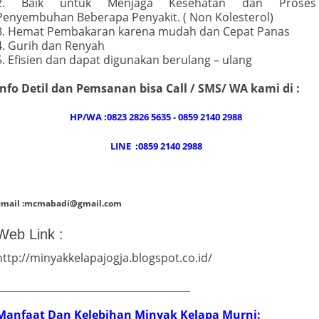
2. Baik untuk Menjaga Kesehatan dan Proses
Penyembuhan Beberapa Penyakit. ( Non Kolesterol)
3. Hemat Pembakaran karena mudah dan Cepat Panas
4. Gurih dan Renyah
5. Efisien dan dapat digunakan berulang – ulang
Info Detil dan Pemsanan bisa Call / SMS/ WA kami di :
HP/WA :0823 2826 5635 - 0859 2140 2988
LINE :0859 2140 2988
email :mcmabadi@gmail.com
Web Link :
http://minyakkelapajogja.blogspot.co.id/
_______________________________________
Manfaat Dan Kelebihan Minyak Kelapa Murni: