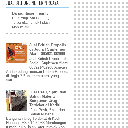
JUAL BELI ONLINE TERPERCAYA
Banguntapan Family
PLTS Atap: Solusi Energi
Terbarukan untuk Industri
Manufaktur
Jual British Propolis
di Jogja | Suplemen
Alami 085921402988
Jual British Propolis di
Jogja | Suplemen Alami
085921402988 Apakah
Anda sedang mencari British Propolis
di Jogja ? Suplemen alami yang
satu...
Jual Pasir, Split, dan
Bahan Material
Bangunan Urug
Terdekat di Kediri
Jual Pasir, Split, dan
Bahan Material
Bangunan Urug Terdekat di Kediri –
Hubungi 085921402988 Membangun
rumah, ruko, jalan, atau proyek kon...