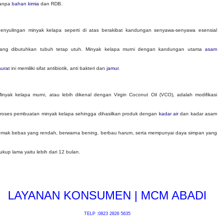
anpa
bahan kimia
dan RDB.
enyulingan minyak kelapa seperti di atas berakibat kandungan senyawa-senyawa esensial
ang dibutuhkan tubuh tetap utuh. Minyak kelapa murni dengan kandungan utama
asam
aurat
ini memiliki sifat antibiotik, anti bakteri dan
jamur
.
inyak kelapa murni, atau lebih dikenal dengan Virgin Coconut Oil (VCO), adalah modifikasi
roses pembuatan minyak kelapa sehingga dihasilkan produk dengan
kadar air
dan kadar asam
emak bebas yang rendah, berwarna bening, berbau harum, serta mempunyai daya simpan yang
ukup lama yaitu lebih dari 12 bulan.
LAYANAN KONSUMEN | MCM ABADI
TELP :0823 2826 5635