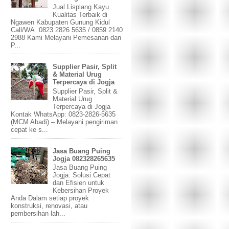
Jual Lisplang Kayu
Kualitas Terbaik di
Ngawen Kabupaten Gunung Kidul
Call/WA 0823 2826 5635 / 0859 2140
2988 Kami Melayani Pemesanan dan
P...
Supplier Pasir, Split
& Material Urug
Terpercaya di Jogja
Supplier Pasir, Split &
Material Urug
Terpercaya di Jogja
Kontak WhatsApp: 0823-2826-5635
(MCM Abadi) – Melayani pengiriman
cepat ke s...
Jasa Buang Puing
Jogja 082328265635
Jasa Buang Puing
Jogja: Solusi Cepat
dan Efisien untuk
Kebersihan Proyek
Anda Dalam setiap proyek
konstruksi, renovasi, atau
pembersihan lah...